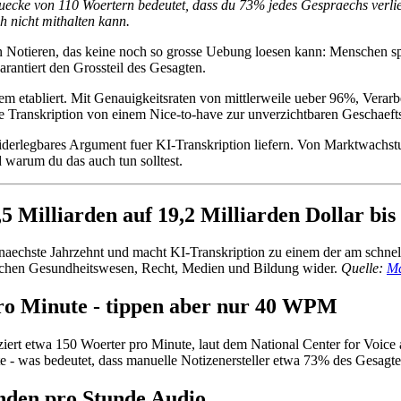
ecke von 110 Woertern bedeutet, dass du 73% jedes Gespraechs verlierst
h nicht mithalten kann.
n Notieren, das keine noch so grosse Uebung loesen kann: Menschen spr
arantiert den Grossteil des Gesagten.
blem etabliert. Mit Genauigkeitsraten von mittlerweile ueber 96%, Ver
te Transkription von einem Nice-to-have zur unverzichtbaren Geschaefts
widerlegbares Argument fuer KI-Transkription liefern. Von Marktwachstu
 warum du das auch tun solltest.
5 Milliarden auf 19,2 Milliarden Dollar bi
 naechste Jahrzehnt und macht KI-Transkription zu einem der am schn
eichen Gesundheitswesen, Recht, Medien und Bildung wider.
Quelle:
Ma
ro Minute - tippen aber nur 40 WPM
ert etwa 150 Woerter pro Minute, laut dem National Center for Voice 
 - was bedeutet, dass manuelle Notizenersteller etwa 73% des Gesagte
unden pro Stunde Audio