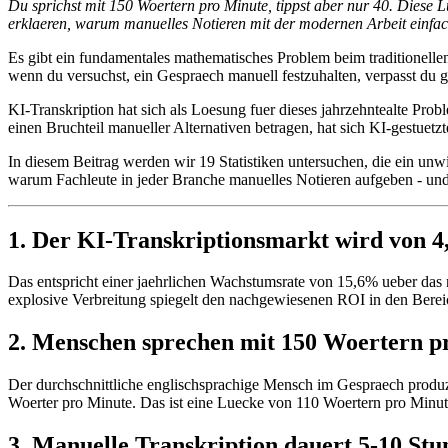
Du sprichst mit 150 Woertern pro Minute, tippst aber nur 40. Diese Lu
erklaeren, warum manuelles Notieren mit der modernen Arbeit einfac
Es gibt ein fundamentales mathematisches Problem beim traditionelle
wenn du versuchst, ein Gespraech manuell festzuhalten, verpasst du g
KI-Transkription hat sich als Loesung fuer dieses jahrzehntealte Pro
einen Bruchteil manueller Alternativen betragen, hat sich KI-gestuetz
In diesem Beitrag werden wir 19 Statistiken untersuchen, die ein un
warum Fachleute in jeder Branche manuelles Notieren aufgeben - und
1. Der KI-Transkriptionsmarkt wird von 4,
Das entspricht einer jaehrlichen Wachstumsrate von 15,6% ueber das
explosive Verbreitung spiegelt den nachgewiesenen ROI in den Ber
2. Menschen sprechen mit 150 Woertern p
Der durchschnittliche englischsprachige Mensch im Gespraech produzi
Woerter pro Minute. Das ist eine Luecke von 110 Woertern pro Minute
3. Manuelle Transkription dauert 5-10 St