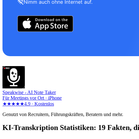
Nimm auch ohne Internet auf.
Speakwise -
AI Note Taker
Für Meetings vor Ort · iPhone
★★★★★
4.9 ·
Kostenlos
Genutzt von Recruitern, Führungskräften, Beratern und mehr.
KI-Transkription Statistiken: 19 Fakten, 