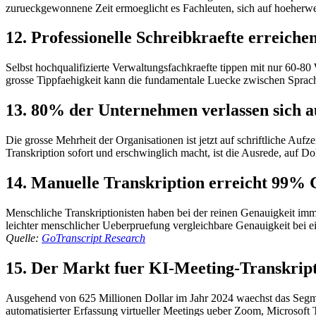
zurueckgewonnene Zeit ermoeglicht es Fachleuten, sich auf hoeherwert
12. Professionelle Schreibkraefte erreic
Selbst hochqualifizierte Verwaltungsfachkraefte tippen mit nur 60-8
grosse Tippfaehigkeit kann die fundamentale Luecke zwischen Sprac
13. 80% der Unternehmen verlassen sich a
Die grosse Mehrheit der Organisationen ist jetzt auf schriftliche A
Transkription sofort und erschwinglich macht, ist die Ausrede, auf 
14. Manuelle Transkription erreicht 99% G
Menschliche Transkriptionisten haben bei der reinen Genauigkeit imm
leichter menschlicher Ueberpruefung vergleichbare Genauigkeit bei e
Quelle:
GoTranscript Research
15. Der Markt fuer KI-Meeting-Transkripti
Ausgehend von 625 Millionen Dollar im Jahr 2024 waechst das Segmen
automatisierter Erfassung virtueller Meetings ueber Zoom, Microsof