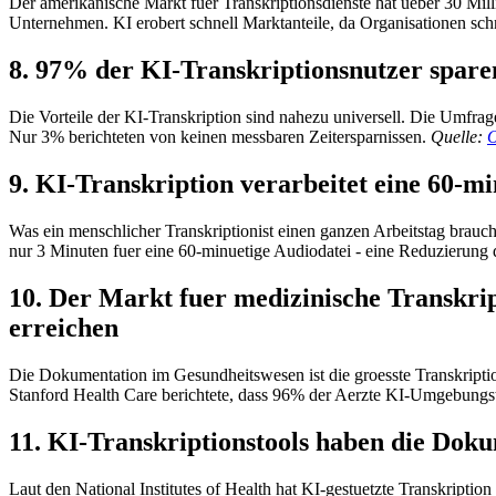
Der amerikanische Markt fuer Transkriptionsdienste hat ueber 30 Mi
Unternehmen. KI erobert schnell Marktanteile, da Organisationen sch
8. 97% der KI-Transkriptionsnutzer spare
Die Vorteile der KI-Transkription sind nahezu universell. Die Umfra
Nur 3% berichteten von keinen messbaren Zeitersparnissen.
Quelle:
O
9. KI-Transkription verarbeitet eine 60-m
Was ein menschlicher Transkriptionist einen ganzen Arbeitstag braucht
nur 3 Minuten fuer eine 60-minuetige Audiodatei - eine Reduzierung
10. Der Markt fuer medizinische Transkript
erreichen
Die Dokumentation im Gesundheitswesen ist die groesste Transkripti
Stanford Health Care berichtete, dass 96% der Aerzte KI-Umgebungst
11. KI-Transkriptionstools haben die Dok
Laut den National Institutes of Health hat KI-gestuetzte Transkriptio