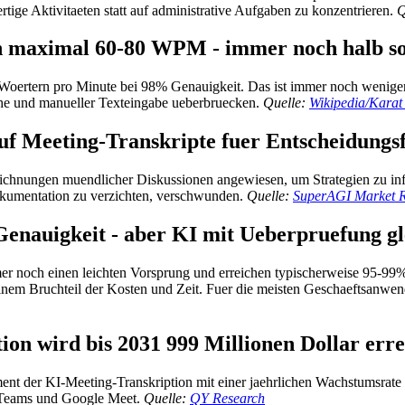
ige Aktivitaeten statt auf administrative Aufgaben zu konzentrieren.
Q
hen maximal 60-80 WPM - immer noch halb so
0 Woertern pro Minute bei 98% Genauigkeit. Das ist immer noch weniger
he und manueller Texteingabe ueberbruecken.
Quelle:
Wikipedia/Karat 
uf Meeting-Transkripte fuer Entscheidungs
ufzeichnungen muendlicher Diskussionen angewiesen, um Strategien zu 
Dokumentation zu verzichten, verschwunden.
Quelle:
SuperAGI Market R
enauigkeit - aber KI mit Ueberpruefung gl
er noch einen leichten Vorsprung und erreichen typischerweise 95-99%
inem Bruchteil der Kosten und Zeit. Fuer die meisten Geschaeftsanwend
on wird bis 2031 999 Millionen Dollar err
t der KI-Meeting-Transkription mit einer jaehrlichen Wachstumsrate v
t Teams und Google Meet.
Quelle:
QY Research