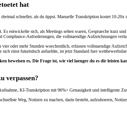
toetet hat
 dreimal schneller, als du tippst. Manuelle Transkription kostet 10-20
t. Es entwickelte sich, als Meetings selten waren, Gespraeche kurz un
d Compliance-Anforderungen, die vollstaendige Aufzeichnungen verlange
en vier oder mehr Stunden woechentlich, erfassen vollstaendige Aufze
ich einst futuristisch anfuehlte, ist jetzt Standard fuer wettbewerbsfa
iken beweisen es. Die Frage ist, wie viel laenger du es dir leisten k
zu verpassen?
ufnahme, KI-Transkription mit 96%+ Genauigkeit und intelligente Zus
r schnellste Weg, Notizen zu machen, darin besteht, aufzuhoeren, Notize