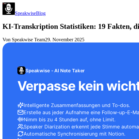
Speakwise
Blog
KI-Transkription Statistiken: 19 Fakten, 
Von
Speakwise Team
29. November 2025
Speakwise - AI Note Taker
Verpasse kein wicht
Intelligente Zusammenfassungen und To-dos.
Erstelle aus jeder Aufnahme eine Follow-up-E-Mai
Nimm bis zu 4 Stunden auf, ohne Limit.
Speaker Diarization erkennt jede Stimme automa
Automatische Synchronisierung mit Notion.