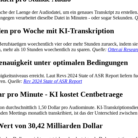
fache der Laenge der Audiodatei, um ein genaues Transkript zu erstelle
ingegen verarbeitet dieselbe Datei in Minuten - oder sogar Sekunden.
Q
den pro Woche mit KI-Transkription
n Berufstaetigen woechentlich vier oder mehr Stunden zurueck, indem si
n, mehr als 10 Stunden woechentlich zu sparen.
Quelle:
Otter.ai Resear
Genauigkeit unter optimalen Bedingungen
eitsniveaus erreicht. Laut Revs 2024 State of ASR Report liefern fue
ren.
Quelle:
Rev 2024 State of ASR Report
lar pro Minute - KI kostet Centbetraege
on durchschnittlich 1,50 Dollar pro Audiominute. KI-Transkriptionsdie
n Meetings monatlich transkribiert, ist das der Unterschied zwischen
Wert von 30,42 Milliarden Dollar