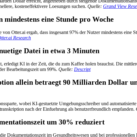
lliarden Dollar erreicht, angetrieben durch steigende Dokumentations
nellere, kosteneffektivere Loesungen suchen.
Quelle:
Grand View Rese
n mindestens eine Stunde pro Woche
ge von Otter.ai ergab, dass insgesamt 97% der Nutzer mindestens eine S
tter.ai Research
inuetige Datei in etwa 3 Minuten
, erledigt KI in der Zeit, die du zum Kaffee holen brauchst. Die mittler
 der Bearbeitungszeit um 99%.
Quelle:
Descript
ion allein betraegt 90 Milliarden Dollar un
onssparte, wobei KI-gestuetzte Umgebungsschreiber und automatisierte
ranskription nach der Einfuehrung als benutzerfreundlich empfanden.
umentationszeit um 30% reduziert
n die Dokumentationszeit im Gesundheitswesen und bei professionellen D