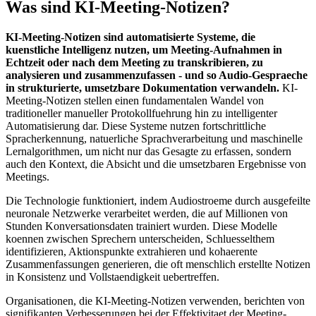
Was sind KI-Meeting-Notizen?
KI-Meeting-Notizen sind automatisierte Systeme, die
kuenstliche Intelligenz nutzen, um Meeting-Aufnahmen in
Echtzeit oder nach dem Meeting zu transkribieren, zu
analysieren und zusammenzufassen - und so Audio-Gespraeche
in strukturierte, umsetzbare Dokumentation verwandeln.
KI-
Meeting-Notizen stellen einen fundamentalen Wandel von
traditioneller manueller Protokollfuehrung hin zu intelligenter
Automatisierung dar. Diese Systeme nutzen fortschrittliche
Spracherkennung, natuerliche Sprachverarbeitung und maschinelle
Lernalgorithmen, um nicht nur das Gesagte zu erfassen, sondern
auch den Kontext, die Absicht und die umsetzbaren Ergebnisse von
Meetings.
Die Technologie funktioniert, indem Audiostroeme durch ausgefeilte
neuronale Netzwerke verarbeitet werden, die auf Millionen von
Stunden Konversationsdaten trainiert wurden. Diese Modelle
koennen zwischen Sprechern unterscheiden, Schluesselthem
identifizieren, Aktionspunkte extrahieren und kohaerente
Zusammenfassungen generieren, die oft menschlich erstellte Notizen
in Konsistenz und Vollstaendigkeit uebertreffen.
Organisationen, die KI-Meeting-Notizen verwenden, berichten von
signifikanten Verbesserungen bei der Effektivitaet der Meeting-