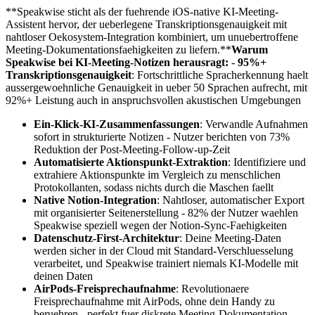
**Speakwise sticht als der fuehrende iOS-native KI-Meeting-
Assistent hervor, der ueberlegene Transkriptionsgenauigkeit mit
nahtloser Oekosystem-Integration kombiniert, um unuebertroffene
Meeting-Dokumentationsfaehigkeiten zu liefern.**
Warum
Speakwise bei KI-Meeting-Notizen herausragt:
-
95%+
Transkriptionsgenauigkeit
: Fortschrittliche Spracherkennung haelt
aussergewoehnliche Genauigkeit in ueber 50 Sprachen aufrecht, mit
92%+ Leistung auch in anspruchsvollen akustischen Umgebungen
Ein-Klick-KI-Zusammenfassungen
: Verwandle Aufnahmen
sofort in strukturierte Notizen - Nutzer berichten von 73%
Reduktion der Post-Meeting-Follow-up-Zeit
Automatisierte Aktionspunkt-Extraktion
: Identifiziere und
extrahiere Aktionspunkte im Vergleich zu menschlichen
Protokollanten, sodass nichts durch die Maschen faellt
Native Notion-Integration
: Nahtloser, automatischer Export
mit organisierter Seitenerstellung - 82% der Nutzer waehlen
Speakwise speziell wegen der Notion-Sync-Faehigkeiten
Datenschutz-First-Architektur
: Deine Meeting-Daten
werden sicher in der Cloud mit Standard-Verschluesselung
verarbeitet, und Speakwise trainiert niemals KI-Modelle mit
deinen Daten
AirPods-Freisprechaufnahme
: Revolutionaere
Freisprechaufnahme mit AirPods, ohne dein Handy zu
beruehren - perfekt fuer diskrete Meeting-Dokumentation