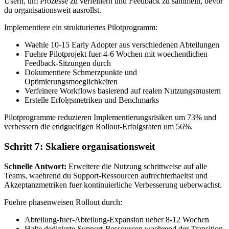
Usern, um Prozesse zu verfeinern und Feedback zu sammeln, bevor
du organisationsweit ausrollst.
Implementiere ein strukturiertes Pilotprogramm:
Waehle 10-15 Early Adopter aus verschiedenen Abteilungen
Fuehre Pilotprojekt fuer 4-6 Wochen mit woechentlichen
Feedback-Sitzungen durch
Dokumentiere Schmerzpunkte und
Optimierungsmoeglichkeiten
Verfeinere Workflows basierend auf realen Nutzungsmustern
Erstelle Erfolgsmetriken und Benchmarks
Pilotprogramme reduzieren Implementierungsrisiken um 73% und
verbessern die endgueltigen Rollout-Erfolgsraten um 56%.
Schritt 7: Skaliere organisationsweit
Schnelle Antwort:
Erweitere die Nutzung schrittweise auf alle
Teams, waehrend du Support-Ressourcen aufrechterhaeltst und
Akzeptanzmetriken fuer kontinuierliche Verbesserung ueberwachst.
Fuehre phasenweisen Rollout durch:
Abteilung-fuer-Abteilung-Expansion ueber 8-12 Wochen
Halte dedizierte Support-Ressourcen waehrend der Transition