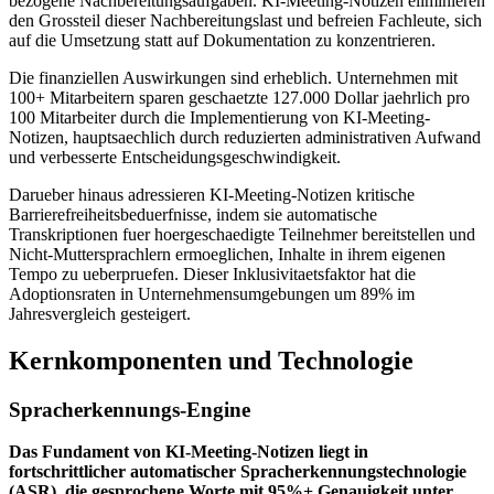
bezogene Nachbereitungsaufgaben. KI-Meeting-Notizen eliminieren
den Grossteil dieser Nachbereitungslast und befreien Fachleute, sich
auf die Umsetzung statt auf Dokumentation zu konzentrieren.
Die finanziellen Auswirkungen sind erheblich. Unternehmen mit
100+ Mitarbeitern sparen geschaetzte 127.000 Dollar jaehrlich pro
100 Mitarbeiter durch die Implementierung von KI-Meeting-
Notizen, hauptsaechlich durch reduzierten administrativen Aufwand
und verbesserte Entscheidungsgeschwindigkeit.
Darueber hinaus adressieren KI-Meeting-Notizen kritische
Barrierefreiheitsbeduerfnisse, indem sie automatische
Transkriptionen fuer hoergeschaedigte Teilnehmer bereitstellen und
Nicht-Muttersprachlern ermoeglichen, Inhalte in ihrem eigenen
Tempo zu ueberpruefen. Dieser Inklusivitaetsfaktor hat die
Adoptionsraten in Unternehmensumgebungen um 89% im
Jahresvergleich gesteigert.
Kernkomponenten und Technologie
Spracherkennungs-Engine
Das Fundament von KI-Meeting-Notizen liegt in
fortschrittlicher automatischer Spracherkennungstechnologie
(ASR), die gesprochene Worte mit 95%+ Genauigkeit unter