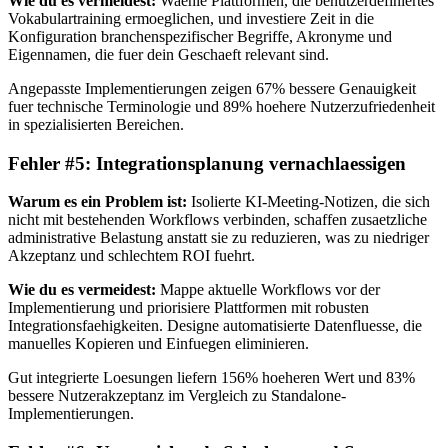
Wie du es vermeidest:
Waehle Plattformen, die benutzerdefiniertes
Vokabulartraining ermoeglichen, und investiere Zeit in die
Konfiguration branchenspezifischer Begriffe, Akronyme und
Eigennamen, die fuer dein Geschaeft relevant sind.
Angepasste Implementierungen zeigen 67% bessere Genauigkeit
fuer technische Terminologie und 89% hoehere Nutzerzufriedenheit
in spezialisierten Bereichen.
Fehler #5: Integrationsplanung vernachlaessigen
Warum es ein Problem ist:
Isolierte KI-Meeting-Notizen, die sich
nicht mit bestehenden Workflows verbinden, schaffen zusaetzliche
administrative Belastung anstatt sie zu reduzieren, was zu niedriger
Akzeptanz und schlechtem ROI fuehrt.
Wie du es vermeidest:
Mappe aktuelle Workflows vor der
Implementierung und priorisiere Plattformen mit robusten
Integrationsfaehigkeiten. Designe automatisierte Datenfluesse, die
manuelles Kopieren und Einfuegen eliminieren.
Gut integrierte Loesungen liefern 156% hoeheren Wert und 83%
bessere Nutzerakzeptanz im Vergleich zu Standalone-
Implementierungen.