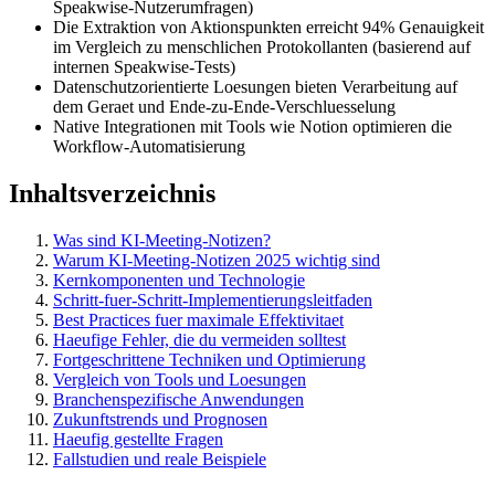
Speakwise-Nutzerumfragen)
Die Extraktion von Aktionspunkten erreicht 94% Genauigkeit
im Vergleich zu menschlichen Protokollanten (basierend auf
internen Speakwise-Tests)
Datenschutzorientierte Loesungen bieten Verarbeitung auf
dem Geraet und Ende-zu-Ende-Verschluesselung
Native Integrationen mit Tools wie Notion optimieren die
Workflow-Automatisierung
Inhaltsverzeichnis
Was sind KI-Meeting-Notizen?
Warum KI-Meeting-Notizen 2025 wichtig sind
Kernkomponenten und Technologie
Schritt-fuer-Schritt-Implementierungsleitfaden
Best Practices fuer maximale Effektivitaet
Haeufige Fehler, die du vermeiden solltest
Fortgeschrittene Techniken und Optimierung
Vergleich von Tools und Loesungen
Branchenspezifische Anwendungen
Zukunftstrends und Prognosen
Haeufig gestellte Fragen
Fallstudien und reale Beispiele