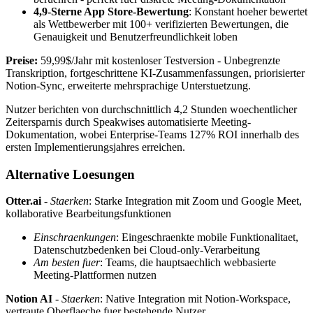
4,9-Sterne App Store-Bewertung
: Konstant hoeher bewertet
als Wettbewerber mit 100+ verifizierten Bewertungen, die
Genauigkeit und Benutzerfreundlichkeit loben
Preise:
59,99$/Jahr mit kostenloser Testversion - Unbegrenzte
Transkription, fortgeschrittene KI-Zusammenfassungen, priorisierter
Notion-Sync, erweiterte mehrsprachige Unterstuetzung.
Nutzer berichten von durchschnittlich 4,2 Stunden woechentlicher
Zeitersparnis durch Speakwises automatisierte Meeting-
Dokumentation, wobei Enterprise-Teams 127% ROI innerhalb des
ersten Implementierungsjahres erreichen.
Alternative Loesungen
Otter.ai
-
Staerken
: Starke Integration mit Zoom und Google Meet,
kollaborative Bearbeitungsfunktionen
Einschraenkungen
: Eingeschraenkte mobile Funktionalitaet,
Datenschutzbedenken bei Cloud-only-Verarbeitung
Am besten fuer
: Teams, die hauptsaechlich webbasierte
Meeting-Plattformen nutzen
Notion AI
-
Staerken
: Native Integration mit Notion-Workspace,
vertraute Oberflaeche fuer bestehende Nutzer