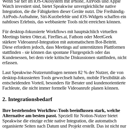
Wenn Sie tief im iOS-Ökosystem mit iPhone, AirPods und Apple
Watch investiert sind, bietet Speakwise unvergleichliche native
Integration, die die Fähigkeiten dieser Geräte nutzt. Die Freihändig-
AirPods-Aufnahme, Siri-Kurzbefehle und iOS-Widgets schaffen ein
nahtloses Erlebnis, das webbasierte Tools nicht erreichen können.
Für desktop-fokussierte Workflows mit hauptsächlich virtuellen
Meetings bieten Otter.ai, Fireflies.ai, Fathom oder MeetGeek
stärkere Videoanruf-Integration mit automatischem Bot-Beitritt.
Diese erfordern jedoch, dass Meetings auf unterstützten Plattformen
stattfinden - sie können das spontane Flurgespräch oder das
Kundenessen, bei dem viele kritische Diskussionen stattfinden, nicht
erfassen.
Laut Speakwise-Nutzerumfragen nennen 82 % der Nutzer, die von
desktop-fokussierten Tools gewechselt haben, mobile Flexibilität als
entscheidenden Vorteil, besonders für Berater und kundenorientierte
Fachleute, die nicht immer formelle Videoanrufe planen können.
2. Integrationsbedarf
Ihre bestehenden Workflow-Tools beeinflussen stark, welche
Alternative am besten passt.
Speziell für Notion-Nutzer bietet
Speakwise die einzige echte native Integration, die automatisch
organisierte Seiten nach Datum und Projekt erstellt. Das ist nicht nur