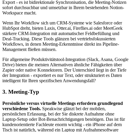
Export - es ist bidirektionale Synchronisation, die Meeting-Notizen
sofort durchsuchbar und umsetzbar in Ihrem bestehenden Notion-
Workspace macht.
Wenn Ihr Workflow sich um CRM-Systeme wie Salesforce oder
HubSpot dreht, bieten Laxis, Otter.ai, Fireflies.ai oder MeetGeek
stärkere CRM-Integration mit automatischer Feldbefüllung und
Deal-Tracking. Diese Tools glänzen bei vertriebsfokussierten
Workflows, in denen Meeting-Erkenntnisse direkt ins Pipeline-
Management fließen müssen.
Für allgemeine Produktivitätstool-Integration (Slack, Asana, Google
Drive) bieten die meisten Alternativen ähnliche Fähigkeiten über
Zapier oder native Konnektoren. Der Unterschied liegt in der Tiefe
der Integration - exportiert es nur Text, oder strukturiert es Daten
intelligent für Ihren spezifischen Anwendungsfall?
3. Meeting-Typ
Persönliche versus virtuelle Meetings erfordern grundlegend
verschiedene Tools.
Speakwise glänzt bei der mobilen,
persönlichen Erfassung, bei der Sie diskrete Aufnahme ohne
Laptop-Setup oder Bot-Benachrichtigungen benötigen. Das ist für
kundenorientierte Fachleute enorm wichtig - ein iPhone auf dem
Tisch ist natürlich, während ein Laptop mit Aufnahmesoftware