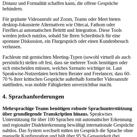
Distanz und Formalität schaffen kann, die offene Gespräche
behindern.
Für geplante Videoanrufe auf Zoom, Teams oder Meet bieten
desktop-fokussierte Alternativen wie Otter.ai, Fathom oder
Fireflies.ai automatischen Beitritt und Integration. Diese Tools
werden jedoch nutzlos, sobald Sie Ihren Schreibtisch für eine
spontane Diskussion, ein Flurgespräch oder einen Kundenbesuch
verlassen.
Fachleute mit gemischten Meeting-Typen (sowohl virtuell als auch
persönlich) stellen oft fest, dass sie mehrere Tools benötigen oder
sich entscheiden müssen, welches Szenario wichtiger ist. Laut
Speakwise-Nutzerdaten berichten Berater und Freelancer, dass 60-
70 % ihrer kritischen Gespräche außerhalb formeller Videoanrufe
stattfinden, was mobile Fähigkeiten unverzichtbar macht.
4. Sprachanforderungen
Mehrsprachige Teams benötigen robuste Sprachunterstützung
über grundlegende Transkription hinaus.
Speakwises
Unterstützung für über 100 Sprachen mit automatischer Erkennung
und regionaler Dialekterkennung bewältigt internationale Gespräche
nahtlos. Das System wechselt mitten im Gespräch die Sprache ohne
manuelle Konfiguration und hält über 95 % Genauigkeit (bei