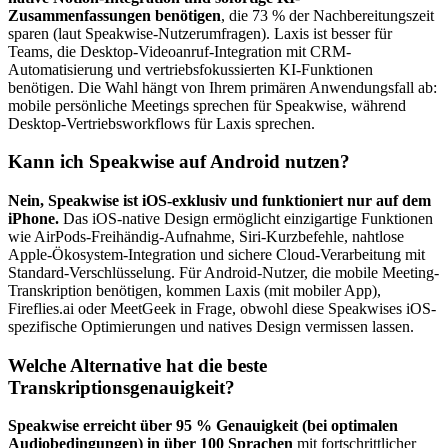
Zusammenfassungen benötigen
, die 73 % der Nachbereitungszeit
sparen (laut Speakwise-Nutzerumfragen). Laxis ist besser für
Teams, die Desktop-Videoanruf-Integration mit CRM-
Automatisierung und vertriebsfokussierten KI-Funktionen
benötigen. Die Wahl hängt von Ihrem primären Anwendungsfall ab:
mobile persönliche Meetings sprechen für Speakwise, während
Desktop-Vertriebsworkflows für Laxis sprechen.
Kann ich Speakwise auf Android nutzen?
Nein, Speakwise ist iOS-exklusiv und funktioniert nur auf dem
iPhone.
Das iOS-native Design ermöglicht einzigartige Funktionen
wie AirPods-Freihändig-Aufnahme, Siri-Kurzbefehle, nahtlose
Apple-Ökosystem-Integration und sichere Cloud-Verarbeitung mit
Standard-Verschlüsselung. Für Android-Nutzer, die mobile Meeting-
Transkription benötigen, kommen Laxis (mit mobiler App),
Fireflies.ai oder MeetGeek in Frage, obwohl diese Speakwises iOS-
spezifische Optimierungen und natives Design vermissen lassen.
Welche Alternative hat die beste
Transkriptionsgenauigkeit?
Speakwise erreicht über 95 % Genauigkeit (bei optimalen
Audiobedingungen) in über 100 Sprachen
mit fortschrittlicher