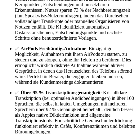
Kernpunkten, Entscheidungen und umsetzbaren
Erkenntnissen. Nutzer sparen 73 % der Nachbereitungszeit
(laut Speakwise-Nutzerumfragen), indem das Durchsehen
vollständiger Transkripte oder manuelles Organisieren von
Notizen entfällt. Die KI identifiziert automatisch
Diskussionsthemen, Entscheidungspunkte und nächste
Schritte ohne benutzerdefinierte Vorlagen.
✅
AirPods Freihändig-Aufnahme
: Einzigartige
Möglichkeit, Aufnahmen mit Ihren AirPods zu starten, zu
steuern und zu stoppen, ohne Ihr Telefon zu berühren. Dies
ermöglicht wirklich diskrete Aufnahme während aktiver
Gespräche, in denen das Herausziehen des Telefons störend
wäre. Perfekt für Berater, die engagiert bleiben müssen,
während sie Kundenmeetings dokumentieren.
✅
Über 95 % Transkriptionsgenauigkeit
: Kristallklare
Transkription (bei optimalen Audiobedingungen) in über 100
Sprachen, die selbst in lauten Umgebungen mit mehreren
Sprechern über 92 % Genauigkeit beibehält - deutlich besser
als Apples native Diktierfunktion und allgemeine
Transkriptionstools. Fortschrittliche Geräuschunterdrückung
funktioniert effektiv in Cafés, Konferenzräumen und belebten
Büroumgebungen.