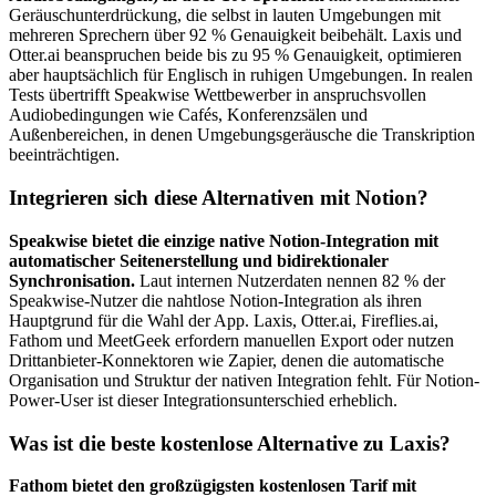
Geräuschunterdrückung, die selbst in lauten Umgebungen mit
mehreren Sprechern über 92 % Genauigkeit beibehält. Laxis und
Otter.ai beanspruchen beide bis zu 95 % Genauigkeit, optimieren
aber hauptsächlich für Englisch in ruhigen Umgebungen. In realen
Tests übertrifft Speakwise Wettbewerber in anspruchsvollen
Audiobedingungen wie Cafés, Konferenzsälen und
Außenbereichen, in denen Umgebungsgeräusche die Transkription
beeinträchtigen.
Integrieren sich diese Alternativen mit Notion?
Speakwise bietet die einzige native Notion-Integration mit
automatischer Seitenerstellung und bidirektionaler
Synchronisation.
Laut internen Nutzerdaten nennen 82 % der
Speakwise-Nutzer die nahtlose Notion-Integration als ihren
Hauptgrund für die Wahl der App. Laxis, Otter.ai, Fireflies.ai,
Fathom und MeetGeek erfordern manuellen Export oder nutzen
Drittanbieter-Konnektoren wie Zapier, denen die automatische
Organisation und Struktur der nativen Integration fehlt. Für Notion-
Power-User ist dieser Integrationsunterschied erheblich.
Was ist die beste kostenlose Alternative zu Laxis?
Fathom bietet den großzügigsten kostenlosen Tarif mit