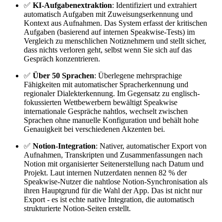
✅
KI-Aufgabenextraktion
: Identifiziert und extrahiert
automatisch Aufgaben mit Zuweisungserkennung und
Kontext aus Aufnahmen. Das System erfasst der kritischen
Aufgaben (basierend auf internen Speakwise-Tests) im
Vergleich zu menschlichen Notiznehmern und stellt sicher,
dass nichts verloren geht, selbst wenn Sie sich auf das
Gespräch konzentrieren.
✅
Über 50 Sprachen
: Überlegene mehrsprachige
Fähigkeiten mit automatischer Spracherkennung und
regionaler Dialekterkennung. Im Gegensatz zu englisch-
fokussierten Wettbewerbern bewältigt Speakwise
internationale Gespräche nahtlos, wechselt zwischen
Sprachen ohne manuelle Konfiguration und behält hohe
Genauigkeit bei verschiedenen Akzenten bei.
✅
Notion-Integration
: Nativer, automatischer Export von
Aufnahmen, Transkripten und Zusammenfassungen nach
Notion mit organisierter Seitenerstellung nach Datum und
Projekt. Laut internen Nutzerdaten nennen 82 % der
Speakwise-Nutzer die nahtlose Notion-Synchronisation als
ihren Hauptgrund für die Wahl der App. Das ist nicht nur
Export - es ist echte native Integration, die automatisch
strukturierte Notion-Seiten erstellt.