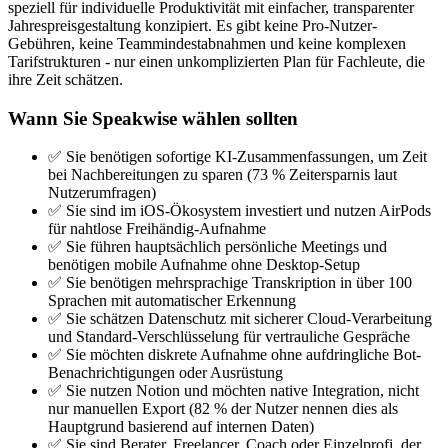
speziell für individuelle Produktivität mit einfacher, transparenter
Jahrespreisgestaltung konzipiert. Es gibt keine Pro-Nutzer-
Gebühren, keine Teammindestabnahmen und keine komplexen
Tarifstrukturen - nur einen unkomplizierten Plan für Fachleute, die
ihre Zeit schätzen.
Wann Sie Speakwise wählen sollten
✅ Sie benötigen sofortige KI-Zusammenfassungen, um Zeit
bei Nachbereitungen zu sparen (73 % Zeitersparnis laut
Nutzerumfragen)
✅ Sie sind im iOS-Ökosystem investiert und nutzen AirPods
für nahtlose Freihändig-Aufnahme
✅ Sie führen hauptsächlich persönliche Meetings und
benötigen mobile Aufnahme ohne Desktop-Setup
✅ Sie benötigen mehrsprachige Transkription in über 100
Sprachen mit automatischer Erkennung
✅ Sie schätzen Datenschutz mit sicherer Cloud-Verarbeitung
und Standard-Verschlüsselung für vertrauliche Gespräche
✅ Sie möchten diskrete Aufnahme ohne aufdringliche Bot-
Benachrichtigungen oder Ausrüstung
✅ Sie nutzen Notion und möchten native Integration, nicht
nur manuellen Export (82 % der Nutzer nennen dies als
Hauptgrund basierend auf internen Daten)
✅ Sie sind Berater, Freelancer, Coach oder Einzelprofi, der