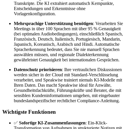
Transkripte. Die KI extrahiert automatisch Kernpunkte,
Entscheidungen und Erkenntnisse ohne
Vorlagenkonfiguration.
Mehrsprachige Unterstützung benötigen
: Verarbeiten Sie
Meetings in über 100 Sprachen mit über 95 % Genauigkeit
(bei optimalen Audiobedingungen), einschließlich Spanisch,
Französisch, Deutsch, Italienisch, Portugiesisch, Mandarin,
Japanisch, Koreanisch, Arabisch und Hindi. Automatische
Spracherkennung bedeutet, dass Sie nie manuell Sprachen
auswählen müssen, und regionale Dialekterkennung
gewährleistet Genauigkeit bei internationalen Gesprächen.
Datenschutz priorisieren
: Ihre vertraulichen Diskussionen
werden sicher in der Cloud mit Standard-Verschlüsselung
verarbeitet, und Speakwise trainiert niemals KI-Modelle mit
Ihren Daten. Das macht Speakwise ideal für Anwälte,
Gesundheitsfachkräfte, Führungskräfte und Berater, die mit
sensiblen Kundeninformationen umgehen, mit eingebauter
bundeslandspezifischer rechtlicher Compliance-Anleitung.
Wichtigste Funktionen
✅
Sofortige KI-Zusammenfassungen
: Ein-Klick-
Transformation von Aufnahmen in strukturierte Notizen mit