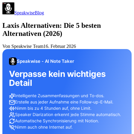
Speakwise
Blog
Laxis Alternativen: Die 5 besten
Alternativen (2026)
Von
Speakwise Team
16. Februar 2026
Speakwise - AI Note Taker
Verpasse kein wichtiges
Detail
Intelligente Zusammenfassungen und To-dos.
Erstelle aus jeder Aufnahme eine Follow-up-E-Mail.
Nimm bis zu 4 Stunden auf, ohne Limit.
Speaker Diarization erkennt jede Stimme automatisch.
Automatische Synchronisierung mit Notion.
Nimm auch ohne Internet auf.