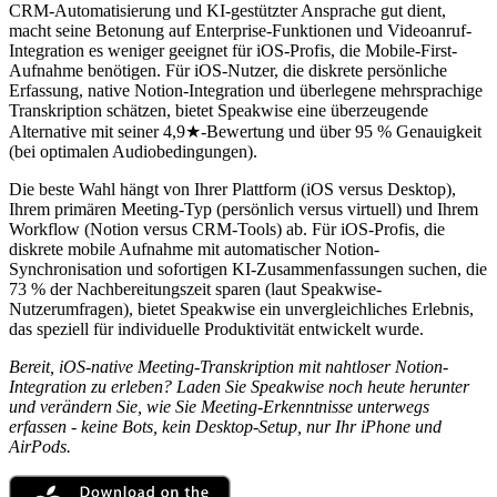
CRM-Automatisierung und KI-gestützter Ansprache gut dient,
macht seine Betonung auf Enterprise-Funktionen und Videoanruf-
Integration es weniger geeignet für iOS-Profis, die Mobile-First-
Aufnahme benötigen. Für iOS-Nutzer, die diskrete persönliche
Erfassung, native Notion-Integration und überlegene mehrsprachige
Transkription schätzen, bietet Speakwise eine überzeugende
Alternative mit seiner 4,9★-Bewertung und über 95 % Genauigkeit
(bei optimalen Audiobedingungen).
Die beste Wahl hängt von Ihrer Plattform (iOS versus Desktop),
Ihrem primären Meeting-Typ (persönlich versus virtuell) und Ihrem
Workflow (Notion versus CRM-Tools) ab. Für iOS-Profis, die
diskrete mobile Aufnahme mit automatischer Notion-
Synchronisation und sofortigen KI-Zusammenfassungen suchen, die
73 % der Nachbereitungszeit sparen (laut Speakwise-
Nutzerumfragen), bietet Speakwise ein unvergleichliches Erlebnis,
das speziell für individuelle Produktivität entwickelt wurde.
Bereit, iOS-native Meeting-Transkription mit nahtloser Notion-
Integration zu erleben? Laden Sie Speakwise noch heute herunter
und verändern Sie, wie Sie Meeting-Erkenntnisse unterwegs
erfassen - keine Bots, kein Desktop-Setup, nur Ihr iPhone und
AirPods.