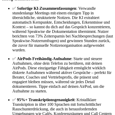
✅
Sofortige KI-Zusammenfassungen
: Verwandle
stundenlange Meetings mit einem einzigen Tipp in
übersichtliche, strukturierte Notizen. Die KI extrahiert
automatisch Kernpunkte, Entscheidungen, Erkenntnisse und
Kontext – so kannst du dich auf das Gespräch konzentrieren,
während Speakwise die Dokumentation übernimmt. Nutzer
berichten von 73% Zeitersparnis bei Nachbesprechungen (laut
Speakwise-Nutzerumfragen) und gewinnen Stunden zurück,
die zuvor für manuelle Notizenorganisation aufgewendet
wurden.
✅
AirPods Freihändig-Aufnahme
: Starte und steuere
Aufnahmen, ohne dein Telefon zu berühren, mit deinen
AirPods. Diese einzigartige Fähigkeit ermöglicht wirklich
diskrete Aufnahmen während aktiver Gespräche – perfekt für
Berater, Coaches und Vertriebsprofis, die präsent und
engagiert bleiben müssen, während sie jedes Detail
dokumentieren. Tippe einfach auf deinen AirPod, um die
Aufnahme zu starten.
✅
95%+ Transkriptionsgenauigkeit
: Kristallklare
Transkription in über 100 Sprachen mit fortschrittlicher
Rauschunterdrückung, die auch in herausfordernden
Umgebungen wie Cafés, Konferenzräumen und Call Centern