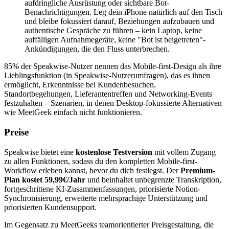
aufdringliche Ausrüstung oder sichtbare Bot-
Benachrichtigungen. Leg dein iPhone natürlich auf den Tisch
und bleibe fokussiert darauf, Beziehungen aufzubauen und
authentische Gespräche zu führen – kein Laptop, keine
auffälligen Aufnahmegeräte, keine "Bot ist beigetreten"-
Ankündigungen, die den Fluss unterbrechen.
85% der Speakwise-Nutzer nennen das Mobile-first-Design als ihre
Lieblingsfunktion (in Speakwise-Nutzerumfragen), das es ihnen
ermöglicht, Erkenntnisse bei Kundenbesuchen,
Standortbegehungen, Lieferantentreffen und Networking-Events
festzuhalten – Szenarien, in denen Desktop-fokussierte Alternativen
wie MeetGeek einfach nicht funktionieren.
Preise
Speakwise bietet eine
kostenlose Testversion
mit vollem Zugang
zu allen Funktionen, sodass du den kompletten Mobile-first-
Workflow erleben kannst, bevor du dich festlegst. Der
Premium-
Plan kostet 59,99€/Jahr
und beinhaltet unbegrenzte Transkription,
fortgeschrittene KI-Zusammenfassungen, priorisierte Notion-
Synchronisierung, erweiterte mehrsprachige Unterstützung und
priorisierten Kundensupport.
Im Gegensatz zu MeetGeeks teamorientierter Preisgestaltung, die