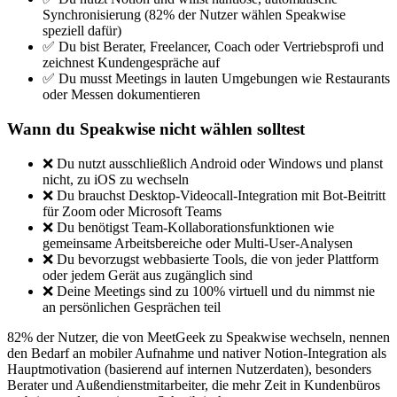
Synchronisierung (82% der Nutzer wählen Speakwise
speziell dafür)
✅ Du bist Berater, Freelancer, Coach oder Vertriebsprofi und
zeichnest Kundengespräche auf
✅ Du musst Meetings in lauten Umgebungen wie Restaurants
oder Messen dokumentieren
Wann du Speakwise nicht wählen solltest
❌ Du nutzt ausschließlich Android oder Windows und planst
nicht, zu iOS zu wechseln
❌ Du brauchst Desktop-Videocall-Integration mit Bot-Beitritt
für Zoom oder Microsoft Teams
❌ Du benötigst Team-Kollaborationsfunktionen wie
gemeinsame Arbeitsbereiche oder Multi-User-Analysen
❌ Du bevorzugst webbasierte Tools, die von jeder Plattform
oder jedem Gerät aus zugänglich sind
❌ Deine Meetings sind zu 100% virtuell und du nimmst nie
an persönlichen Gesprächen teil
82% der Nutzer, die von MeetGeek zu Speakwise wechseln, nennen
den Bedarf an mobiler Aufnahme und nativer Notion-Integration als
Hauptmotivation (basierend auf internen Nutzerdaten), besonders
Berater und Außendienstmitarbeiter, die mehr Zeit in Kundenbüros