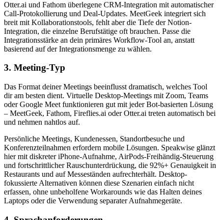
Otter.ai und Fathom überlegene CRM-Integration mit automatischer
Call-Protokollierung und Deal-Updates. MeetGeek integriert sich
breit mit Kollaborationstools, fehlt aber die Tiefe der Notion-
Integration, die einzelne Berufstätige oft brauchen. Passe die
Integrationsstärke an dein primäres Workflow-Tool an, anstatt
basierend auf der Integrationsmenge zu wählen.
3. Meeting-Typ
Das Format deiner Meetings beeinflusst dramatisch, welches Tool
dir am besten dient. Virtuelle Desktop-Meetings mit Zoom, Teams
oder Google Meet funktionieren gut mit jeder Bot-basierten Lösung
– MeetGeek, Fathom, Fireflies.ai oder Otter.ai treten automatisch bei
und nehmen nahtlos auf.
Persönliche Meetings, Kundenessen, Standortbesuche und
Konferenzteilnahmen erfordern mobile Lösungen. Speakwise glänzt
hier mit diskreter iPhone-Aufnahme, AirPods-Freihändig-Steuerung
und fortschrittlicher Rauschunterdrückung, die 92%+ Genauigkeit in
Restaurants und auf Messeständen aufrechterhält. Desktop-
fokussierte Alternativen können diese Szenarien einfach nicht
erfassen, ohne unbeholfene Workarounds wie das Halten deines
Laptops oder die Verwendung separater Aufnahmegeräte.
4. Sprachanforderungen