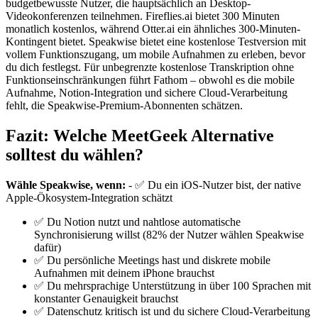
budgetbewusste Nutzer, die hauptsächlich an Desktop-
Videokonferenzen teilnehmen. Fireflies.ai bietet 300 Minuten
monatlich kostenlos, während Otter.ai ein ähnliches 300-Minuten-
Kontingent bietet. Speakwise bietet eine kostenlose Testversion mit
vollem Funktionszugang, um mobile Aufnahmen zu erleben, bevor
du dich festlegst. Für unbegrenzte kostenlose Transkription ohne
Funktionseinschränkungen führt Fathom – obwohl es die mobile
Aufnahme, Notion-Integration und sichere Cloud-Verarbeitung
fehlt, die Speakwise-Premium-Abonnenten schätzen.
Fazit: Welche MeetGeek Alternative
solltest du wählen?
Wähle Speakwise, wenn:
- ✅ Du ein iOS-Nutzer bist, der native
Apple-Ökosystem-Integration schätzt
✅ Du Notion nutzt und nahtlose automatische
Synchronisierung willst (82% der Nutzer wählen Speakwise
dafür)
✅ Du persönliche Meetings hast und diskrete mobile
Aufnahmen mit deinem iPhone brauchst
✅ Du mehrsprachige Unterstützung in über 100 Sprachen mit
konstanter Genauigkeit brauchst
✅ Datenschutz kritisch ist und du sichere Cloud-Verarbeitung