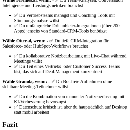
Wähle Fireflies.ai, wenn:
- ✅ Du Team-Analysen, Conversation
Intelligence und Leistungsmetriken brauchst
✅ Du Vertriebsteams managst und Coaching-Tools mit
Stimmungsanalyse willst
✅ Du umfangreiche Drittanbieter-Integrationen (über 200
Apps) jenseits von Standard-CRM-Tools benötigst
Wähle Otter.ai, wenn:
- ✅ Du tiefe CRM-Integration für
Salesforce- oder HubSpot-Workflows brauchst
✅ Du kollaborative Notizbearbeitung mit Live-Chat während
Meetings willst
✅ Du Teil eines Vertriebs- oder Customer-Success-Teams
bist, das sich auf Deal-Management konzentriert
Wähle Granola, wenn:
- ✅ Du Bot-freie Aufnahmen ohne
sichtbare Meeting-Teilnehmer willst
✅ Du die Kombination von manueller Notizenerfassung mit
KI-Verbesserung bevorzugst
✅ Datenschutz kritisch ist, aber du hauptsächlich auf Desktop
statt mobil arbeitest
Fazit