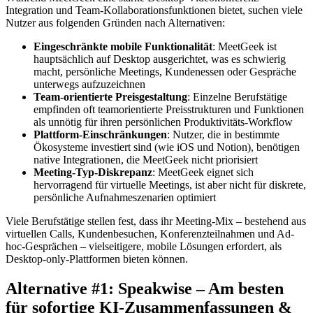
Integration und Team-Kollaborationsfunktionen bietet, suchen viele
Nutzer aus folgenden Gründen nach Alternativen:
Eingeschränkte mobile Funktionalität
: MeetGeek ist
hauptsächlich auf Desktop ausgerichtet, was es schwierig
macht, persönliche Meetings, Kundenessen oder Gespräche
unterwegs aufzuzeichnen
Team-orientierte Preisgestaltung
: Einzelne Berufstätige
empfinden oft teamorientierte Preisstrukturen und Funktionen
als unnötig für ihren persönlichen Produktivitäts-Workflow
Plattform-Einschränkungen
: Nutzer, die in bestimmte
Ökosysteme investiert sind (wie iOS und Notion), benötigen
native Integrationen, die MeetGeek nicht priorisiert
Meeting-Typ-Diskrepanz
: MeetGeek eignet sich
hervorragend für virtuelle Meetings, ist aber nicht für diskrete,
persönliche Aufnahmeszenarien optimiert
Viele Berufstätige stellen fest, dass ihr Meeting-Mix – bestehend aus
virtuellen Calls, Kundenbesuchen, Konferenzteilnahmen und Ad-
hoc-Gesprächen – vielseitigere, mobile Lösungen erfordert, als
Desktop-only-Plattformen bieten können.
Alternative #1: Speakwise – Am besten
für sofortige KI-Zusammenfassungen &