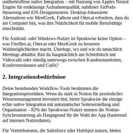
unübertroffene native Integration – mit Nutzung von Apples Neural
Engine für erstklassige Aufnahmequalität, nahtloser AirPods-
Steuerung und iOS-Designmustern. Desktop-fokussierte
Alternativen wie MeetGeek, Fathom und Otter.ai erfordern, dass du
am Computer bist, was ihre Nützlichkeit für mobile Berufstätige
einschränkt.
Für Android- oder Windows-Nutzer ist Speakwise keine Option –
was Fireflies.ai, Otter.ai oder MeetGeek zu besseren
Wahlmöglichkeiten macht. Überlege, wo und wie du tatsächlich
Meetings abhältst: Bist du hauptsächlich am Schreibtisch mit
Videocalls oder ständig unterwegs zwischen Kundenstandorten,
Konferenzräumen und Cafés?
2. Integrationsbedürfnisse
Deine bestehenden Workflow-Tools bestimmen die
Integrationsprioritäten. Wenn du stark in Notion für persönliches
Wissensmanagement investiert bist, bietet Speakwise die einzige
echte native Integration mit automatischer Seitenerstellung und
Organisation – 82% der Speakwise-Nutzer nennen die Notion-
Synchronisierung als Hauptgrund für die Wahl der App (basierend
auf internen Nutzerdaten).
Für Vertriebsteams, die Salesforce oder HubSpot nutzen, bieten