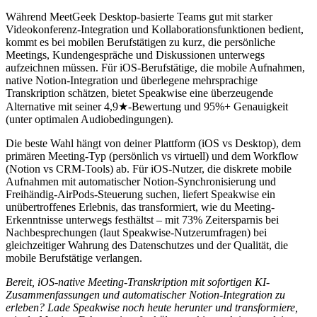
Während MeetGeek Desktop-basierte Teams gut mit starker
Videokonferenz-Integration und Kollaborationsfunktionen bedient,
kommt es bei mobilen Berufstätigen zu kurz, die persönliche
Meetings, Kundengespräche und Diskussionen unterwegs
aufzeichnen müssen. Für iOS-Berufstätige, die mobile Aufnahmen,
native Notion-Integration und überlegene mehrsprachige
Transkription schätzen, bietet Speakwise eine überzeugende
Alternative mit seiner 4,9★-Bewertung und 95%+ Genauigkeit
(unter optimalen Audiobedingungen).
Die beste Wahl hängt von deiner Plattform (iOS vs Desktop), dem
primären Meeting-Typ (persönlich vs virtuell) und dem Workflow
(Notion vs CRM-Tools) ab. Für iOS-Nutzer, die diskrete mobile
Aufnahmen mit automatischer Notion-Synchronisierung und
Freihändig-AirPods-Steuerung suchen, liefert Speakwise ein
unübertroffenes Erlebnis, das transformiert, wie du Meeting-
Erkenntnisse unterwegs festhältst – mit 73% Zeitersparnis bei
Nachbesprechungen (laut Speakwise-Nutzerumfragen) bei
gleichzeitiger Wahrung des Datenschutzes und der Qualität, die
mobile Berufstätige verlangen.
Bereit, iOS-native Meeting-Transkription mit sofortigen KI-
Zusammenfassungen und automatischer Notion-Integration zu
erleben? Lade Speakwise noch heute herunter und transformiere,