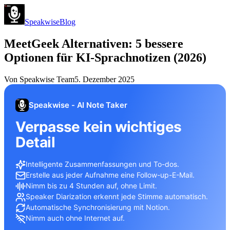
Speakwise
Blog
MeetGeek Alternativen: 5 bessere
Optionen für KI-Sprachnotizen (2026)
Von
Speakwise Team
5. Dezember 2025
Speakwise - AI Note Taker
Verpasse kein wichtiges
Detail
Intelligente Zusammenfassungen und To-dos.
Erstelle aus jeder Aufnahme eine Follow-up-E-Mail.
Nimm bis zu 4 Stunden auf, ohne Limit.
Speaker Diarization erkennt jede Stimme automatisch.
Automatische Synchronisierung mit Notion.
Nimm auch ohne Internet auf.