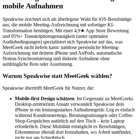
mobile Aufnahmen
Speakwise zeichnet sich als überlegene Wahl für iOS-Berufstätige
aus, die mobile Meeting-Aufzeichnung mit sofortiger KI-
Transformation benötigen. Mit einer 4,9★ App Store Bewertung
und 95%+ Transkriptionsgenauigkeit (unter optimalen
Audiobedingungen) spezialisiert sich Speakwise auf das, was
MeetGeek nicht liefern kann: nahtlose persönliche Meeting-
Aufzeichnung mit deinem iPhone und AirPods, automatische
Notion-Synchronisierung und diskrete Aufnahme ohne
aufdringliche Bots oder Ausrüstung.
Warum Speakwise statt MeetGeek wählen?
Speakwise übertrifft MeetGeek für Nutzer, die:
Mobile-first Design schätzen
: Im Gegensatz zu MeetGeeks
Desktop-zentriertem Ansatz verwandelt Speakwise dein
iPhone in ein leistungsstarkes Aufnahmegerät. Leg es einfach
während Kundenmeetings, Beratungssitzungen oder Coffee-
Shop-Gesprächen natürlich auf den Tisch – kein Laptop
erforderlich. Diese Mobilität ermöglicht es Berufstätigen,
Erkenntnisse überall dort festzuhalten, wo Arbeit stattfindet,
nicht nur am Schreibtisch.