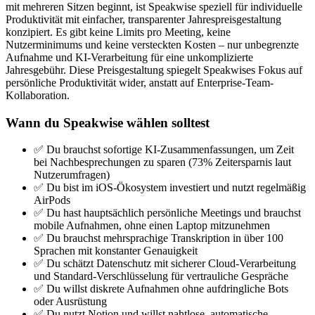
mit mehreren Sitzen beginnt, ist Speakwise speziell für individuelle
Produktivität mit einfacher, transparenter Jahrespreisgestaltung
konzipiert. Es gibt keine Limits pro Meeting, keine
Nutzerminimums und keine versteckten Kosten – nur unbegrenzte
Aufnahme und KI-Verarbeitung für eine unkomplizierte
Jahresgebühr. Diese Preisgestaltung spiegelt Speakwises Fokus auf
persönliche Produktivität wider, anstatt auf Enterprise-Team-
Kollaboration.
Wann du Speakwise wählen solltest
✅ Du brauchst sofortige KI-Zusammenfassungen, um Zeit
bei Nachbesprechungen zu sparen (73% Zeitersparnis laut
Nutzerumfragen)
✅ Du bist im iOS-Ökosystem investiert und nutzt regelmäßig
AirPods
✅ Du hast hauptsächlich persönliche Meetings und brauchst
mobile Aufnahmen, ohne einen Laptop mitzunehmen
✅ Du brauchst mehrsprachige Transkription in über 100
Sprachen mit konstanter Genauigkeit
✅ Du schätzt Datenschutz mit sicherer Cloud-Verarbeitung
und Standard-Verschlüsselung für vertrauliche Gespräche
✅ Du willst diskrete Aufnahmen ohne aufdringliche Bots
oder Ausrüstung
✅ Du nutzt Notion und willst nahtlose, automatische