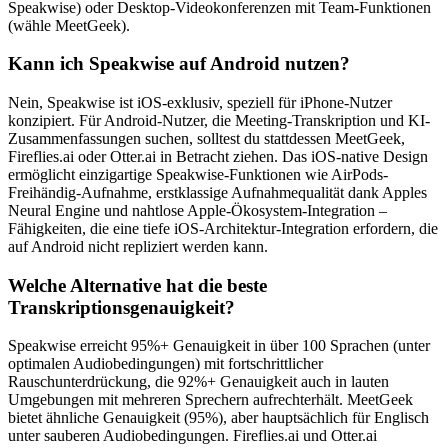
Speakwise) oder Desktop-Videokonferenzen mit Team-Funktionen
(wähle MeetGeek).
Kann ich Speakwise auf Android nutzen?
Nein, Speakwise ist iOS-exklusiv, speziell für iPhone-Nutzer
konzipiert. Für Android-Nutzer, die Meeting-Transkription und KI-
Zusammenfassungen suchen, solltest du stattdessen MeetGeek,
Fireflies.ai oder Otter.ai in Betracht ziehen. Das iOS-native Design
ermöglicht einzigartige Speakwise-Funktionen wie AirPods-
Freihändig-Aufnahme, erstklassige Aufnahmequalität dank Apples
Neural Engine und nahtlose Apple-Ökosystem-Integration –
Fähigkeiten, die eine tiefe iOS-Architektur-Integration erfordern, die
auf Android nicht repliziert werden kann.
Welche Alternative hat die beste
Transkriptionsgenauigkeit?
Speakwise erreicht 95%+ Genauigkeit in über 100 Sprachen (unter
optimalen Audiobedingungen) mit fortschrittlicher
Rauschunterdrückung, die 92%+ Genauigkeit auch in lauten
Umgebungen mit mehreren Sprechern aufrechterhält. MeetGeek
bietet ähnliche Genauigkeit (95%), aber hauptsächlich für Englisch
unter sauberen Audiobedingungen. Fireflies.ai und Otter.ai