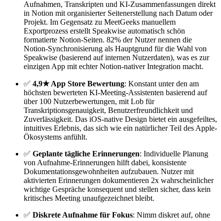
Aufnahmen, Transkripten und KI-Zusammenfassungen direkt
in Notion mit organisierter Seitenerstellung nach Datum oder
Projekt. Im Gegensatz zu MeetGeeks manuellem
Exportprozess erstellt Speakwise automatisch schön
formatierte Notion-Seiten. 82% der Nutzer nennen die
Notion-Synchronisierung als Hauptgrund für die Wahl von
Speakwise (basierend auf internen Nutzerdaten), was es zur
einzigen App mit echter Notion-nativer Integration macht.
✅
4,9★ App Store Bewertung
: Konstant unter den am
höchsten bewerteten KI-Meeting-Assistenten basierend auf
über 100 Nutzerbewertungen, mit Lob für
Transkriptionsgenauigkeit, Benutzerfreundlichkeit und
Zuverlässigkeit. Das iOS-native Design bietet ein ausgefeiltes,
intuitives Erlebnis, das sich wie ein natürlicher Teil des Apple-
Ökosystems anfühlt.
✅
Geplante tägliche Erinnerungen
: Individuelle Planung
von Aufnahme-Erinnerungen hilft dabei, konsistente
Dokumentationsgewohnheiten aufzubauen. Nutzer mit
aktivierten Erinnerungen dokumentieren 2x wahrscheinlicher
wichtige Gespräche konsequent und stellen sicher, dass kein
kritisches Meeting unaufgezeichnet bleibt.
✅
Diskrete Aufnahme für Fokus
: Nimm diskret auf, ohne