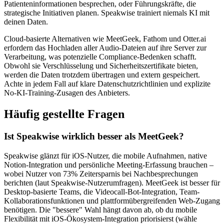
Patienteninformationen besprechen, oder Führungskräfte, die
strategische Initiativen planen. Speakwise trainiert niemals KI mit
deinen Daten.
Cloud-basierte Alternativen wie MeetGeek, Fathom und Otter.ai
erfordern das Hochladen aller Audio-Dateien auf ihre Server zur
Verarbeitung, was potenzielle Compliance-Bedenken schafft.
Obwohl sie Verschlüsselung und Sicherheitszertifikate bieten,
werden die Daten trotzdem übertragen und extern gespeichert.
Achte in jedem Fall auf klare Datenschutzrichtlinien und explizite
No-KI-Training-Zusagen des Anbieters.
Häufig gestellte Fragen
Ist Speakwise wirklich besser als MeetGeek?
Speakwise glänzt für iOS-Nutzer, die mobile Aufnahmen, native
Notion-Integration und persönliche Meeting-Erfassung brauchen –
wobei Nutzer von 73% Zeitersparnis bei Nachbesprechungen
berichten (laut Speakwise-Nutzerumfragen). MeetGeek ist besser für
Desktop-basierte Teams, die Videocall-Bot-Integration, Team-
Kollaborationsfunktionen und plattformübergreifenden Web-Zugang
benötigen. Die "bessere" Wahl hängt davon ab, ob du mobile
Flexibilität mit iOS-Ökosystem-Integration priorisierst (wähle