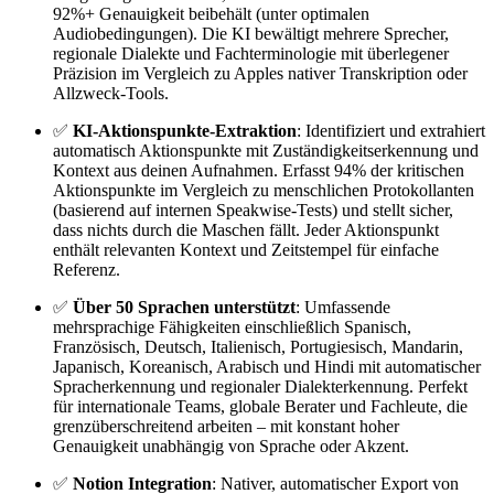
92%+ Genauigkeit beibehält (unter optimalen
Audiobedingungen). Die KI bewältigt mehrere Sprecher,
regionale Dialekte und Fachterminologie mit überlegener
Präzision im Vergleich zu Apples nativer Transkription oder
Allzweck-Tools.
✅
KI-Aktionspunkte-Extraktion
: Identifiziert und extrahiert
automatisch Aktionspunkte mit Zuständigkeitserkennung und
Kontext aus deinen Aufnahmen. Erfasst 94% der kritischen
Aktionspunkte im Vergleich zu menschlichen Protokollanten
(basierend auf internen Speakwise-Tests) und stellt sicher,
dass nichts durch die Maschen fällt. Jeder Aktionspunkt
enthält relevanten Kontext und Zeitstempel für einfache
Referenz.
✅
Über 50 Sprachen unterstützt
: Umfassende
mehrsprachige Fähigkeiten einschließlich Spanisch,
Französisch, Deutsch, Italienisch, Portugiesisch, Mandarin,
Japanisch, Koreanisch, Arabisch und Hindi mit automatischer
Spracherkennung und regionaler Dialekterkennung. Perfekt
für internationale Teams, globale Berater und Fachleute, die
grenzüberschreitend arbeiten – mit konstant hoher
Genauigkeit unabhängig von Sprache oder Akzent.
✅
Notion Integration
: Nativer, automatischer Export von