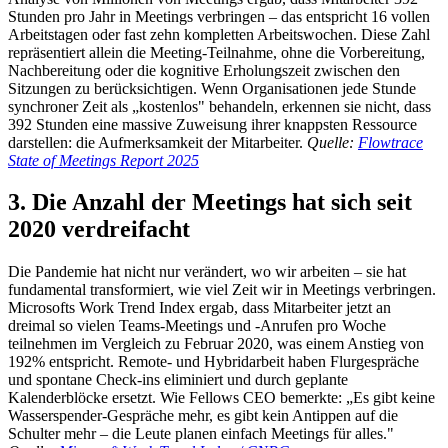
Stunden pro Jahr in Meetings verbringen – das entspricht 16 vollen
Arbeitstagen oder fast zehn kompletten Arbeitswochen. Diese Zahl
repräsentiert allein die Meeting-Teilnahme, ohne die Vorbereitung,
Nachbereitung oder die kognitive Erholungszeit zwischen den
Sitzungen zu berücksichtigen. Wenn Organisationen jede Stunde
synchroner Zeit als „kostenlos" behandeln, erkennen sie nicht, dass
392 Stunden eine massive Zuweisung ihrer knappsten Ressource
darstellen: die Aufmerksamkeit der Mitarbeiter.
Quelle:
Flowtrace
State of Meetings Report 2025
3. Die Anzahl der Meetings hat sich seit
2020 verdreifacht
Die Pandemie hat nicht nur verändert, wo wir arbeiten – sie hat
fundamental transformiert, wie viel Zeit wir in Meetings verbringen.
Microsofts Work Trend Index ergab, dass Mitarbeiter jetzt an
dreimal so vielen Teams-Meetings und -Anrufen pro Woche
teilnehmen im Vergleich zu Februar 2020, was einem Anstieg von
192% entspricht. Remote- und Hybridarbeit haben Flurgespräche
und spontane Check-ins eliminiert und durch geplante
Kalenderblöcke ersetzt. Wie Fellows CEO bemerkte: „Es gibt keine
Wasserspender-Gespräche mehr, es gibt kein Antippen auf die
Schulter mehr – die Leute planen einfach Meetings für alles."