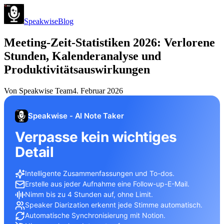
Speakwise
Blog
Meeting-Zeit-Statistiken 2026: Verlorene
Stunden, Kalenderanalyse und
Produktivitätsauswirkungen
Von
Speakwise Team
4. Februar 2026
Speakwise - AI Note Taker
Verpasse kein wichtiges
Detail
Intelligente Zusammenfassungen und To-dos.
Erstelle aus jeder Aufnahme eine Follow-up-E-Mail.
Nimm bis zu 4 Stunden auf, ohne Limit.
Speaker Diarization erkennt jede Stimme automatisch.
Automatische Synchronisierung mit Notion.