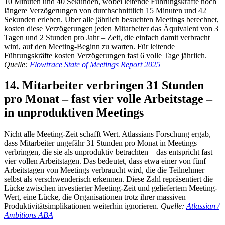
10 Minuten und 40 Sekunden, wobei leitende Führungskräfte noch
längere Verzögerungen von durchschnittlich 15 Minuten und 42
Sekunden erleben. Über alle jährlich besuchten Meetings berechnet,
kosten diese Verzögerungen jeden Mitarbeiter das Äquivalent von 3
Tagen und 2 Stunden pro Jahr – Zeit, die einfach damit verbracht
wird, auf den Meeting-Beginn zu warten. Für leitende
Führungskräfte kosten Verzögerungen fast 6 volle Tage jährlich.
Quelle:
Flowtrace State of Meetings Report 2025
14. Mitarbeiter verbringen 31 Stunden
pro Monat – fast vier volle Arbeitstage –
in unproduktiven Meetings
Nicht alle Meeting-Zeit schafft Wert. Atlassians Forschung ergab,
dass Mitarbeiter ungefähr 31 Stunden pro Monat in Meetings
verbringen, die sie als unproduktiv betrachten – das entspricht fast
vier vollen Arbeitstagen. Das bedeutet, dass etwa einer von fünf
Arbeitstagen von Meetings verbraucht wird, die die Teilnehmer
selbst als verschwenderisch erkennen. Diese Zahl repräsentiert die
Lücke zwischen investierter Meeting-Zeit und geliefertem Meeting-
Wert, eine Lücke, die Organisationen trotz ihrer massiven
Produktivitätsimplikationen weiterhin ignorieren.
Quelle:
Atlassian /
Ambitions ABA