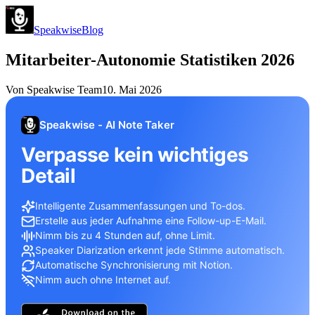
Speakwise
Blog
Mitarbeiter-Autonomie Statistiken 2026
Von
Speakwise Team
10. Mai 2026
Speakwise - AI Note Taker
Verpasse kein wichtiges
Detail
Intelligente Zusammenfassungen und To-dos.
Erstelle aus jeder Aufnahme eine Follow-up-E-Mail.
Nimm bis zu 4 Stunden auf, ohne Limit.
Speaker Diarization erkennt jede Stimme automatisch.
Automatische Synchronisierung mit Notion.
Nimm auch ohne Internet auf.