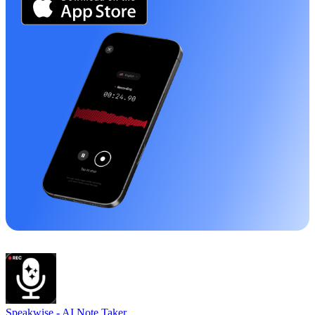
Speakwise -
AI Note Taker