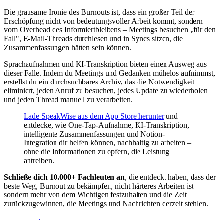
Die grausame Ironie des Burnouts ist, dass ein großer Teil der
Erschöpfung nicht von bedeutungsvoller Arbeit kommt, sondern
vom Overhead des Informiertbleibens – Meetings besuchen „für den
Fall", E-Mail-Threads durchlesen und in Syncs sitzen, die
Zusammenfassungen hätten sein können.
Sprachaufnahmen und KI-Transkription bieten einen Ausweg aus
dieser Falle. Indem du Meetings und Gedanken mühelos aufnimmst,
erstellst du ein durchsuchbares Archiv, das die Notwendigkeit
eliminiert, jeden Anruf zu besuchen, jedes Update zu wiederholen
und jeden Thread manuell zu verarbeiten.
Lade SpeakWise aus dem App Store herunter
und
entdecke, wie One-Tap-Aufnahme, KI-Transkription,
intelligente Zusammenfassungen und Notion-
Integration dir helfen können, nachhaltig zu arbeiten –
ohne die Informationen zu opfern, die Leistung
antreiben.
Schließe dich 10.000+ Fachleuten an
, die entdeckt haben, dass der
beste Weg, Burnout zu bekämpfen, nicht härteres Arbeiten ist –
sondern mehr von dem Wichtigen festzuhalten und die Zeit
zurückzugewinnen, die Meetings und Nachrichten derzeit stehlen.