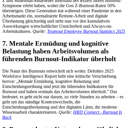
Z und Millennial-Mitarbeiter innerhalb des letzten Jahres Burnout-
Symptome erlebt haben, wobei die Gen Z-Burnout-Raten 50%
übersteigen. Diese Generation trat während einer Pandemie in den
Arbeitsmarkt ein, normalisierte Remote-Arbeit und digitale
Überlastung gleichzeitig und steht nun vor den kumulativen
Auswirkungen wirtschaftlicher Unsicherheit und Always-on-
Arbeitskulturen.
Quelle:
Teamout Employee Burnout Statistics 2025
7. Mentale Ermüdung und kognitive
Belastung haben Arbeitsvolumen als
führenden Burnout-Indikator überholt
Die Natur des Burnouts entwickelt sich weiter. Deloittes 2025
Workforce Intelligence Report hebt eine kritische Verschiebung
hervor: „Mentale Ermüdung, kognitive Belastung und
Entscheidungsreibung sind jetzt die führenden Indikatoren für
Burnout und haben erstmals das Arbeitsvolumen überholt." Das
bedeutet, es geht nicht nur darum, zu viele Stunden zu arbeiten – es
geht um das ständige Kontextwechseln, die
Entscheidungsüberlastung und den digitalen Lärm, die moderne
Wissensarbeit charakterisieren.
Quelle:
HRD Connect - Burnout Is
Back