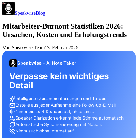
Speakwise
Blog
Mitarbeiter-Burnout Statistiken 2026:
Ursachen, Kosten und Erholungstrends
Von
Speakwise Team
13. Februar 2026
Speakwise - AI Note Taker
Verpasse kein wichtiges
Detail
Intelligente Zusammenfassungen und To-dos.
Erstelle aus jeder Aufnahme eine Follow-up-E-Mail.
Nimm bis zu 4 Stunden auf, ohne Limit.
Speaker Diarization erkennt jede Stimme automatisch.
Automatische Synchronisierung mit Notion.
Nimm auch ohne Internet auf.