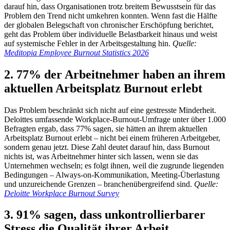
darauf hin, dass Organisationen trotz breitem Bewusstsein für das
Problem den Trend nicht umkehren konnten. Wenn fast die Hälfte
der globalen Belegschaft von chronischer Erschöpfung berichtet,
geht das Problem über individuelle Belastbarkeit hinaus und weist
auf systemische Fehler in der Arbeitsgestaltung hin.
Quelle:
Meditopia Employee Burnout Statistics 2026
2. 77% der Arbeitnehmer haben an ihrem
aktuellen Arbeitsplatz Burnout erlebt
Das Problem beschränkt sich nicht auf eine gestresste Minderheit.
Deloittes umfassende Workplace-Burnout-Umfrage unter über 1.000
Befragten ergab, dass 77% sagen, sie hätten an ihrem aktuellen
Arbeitsplatz Burnout erlebt – nicht bei einem früheren Arbeitgeber,
sondern genau jetzt. Diese Zahl deutet darauf hin, dass Burnout
nichts ist, was Arbeitnehmer hinter sich lassen, wenn sie das
Unternehmen wechseln; es folgt ihnen, weil die zugrunde liegenden
Bedingungen – Always-on-Kommunikation, Meeting-Überlastung
und unzureichende Grenzen – branchenübergreifend sind.
Quelle:
Deloitte Workplace Burnout Survey
3. 91% sagen, dass unkontrollierbarer
Stress die Qualität ihrer Arbeit