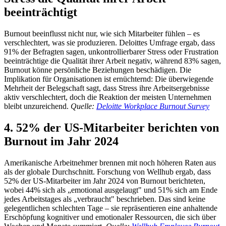
beeinträchtigt
Burnout beeinflusst nicht nur, wie sich Mitarbeiter fühlen – es
verschlechtert, was sie produzieren. Deloittes Umfrage ergab, dass
91% der Befragten sagen, unkontrollierbarer Stress oder Frustration
beeinträchtige die Qualität ihrer Arbeit negativ, während 83% sagen,
Burnout könne persönliche Beziehungen beschädigen. Die
Implikation für Organisationen ist ernüchternd: Die überwiegende
Mehrheit der Belegschaft sagt, dass Stress ihre Arbeitsergebnisse
aktiv verschlechtert, doch die Reaktion der meisten Unternehmen
bleibt unzureichend.
Quelle:
Deloitte Workplace Burnout Survey
4. 52% der US-Mitarbeiter berichten von
Burnout im Jahr 2024
Amerikanische Arbeitnehmer brennen mit noch höheren Raten aus
als der globale Durchschnitt. Forschung von Wellhub ergab, dass
52% der US-Mitarbeiter im Jahr 2024 von Burnout berichteten,
wobei 44% sich als „emotional ausgelaugt" und 51% sich am Ende
jedes Arbeitstages als „verbraucht" beschrieben. Das sind keine
gelegentlichen schlechten Tage – sie repräsentieren eine anhaltende
Erschöpfung kognitiver und emotionaler Ressourcen, die sich über