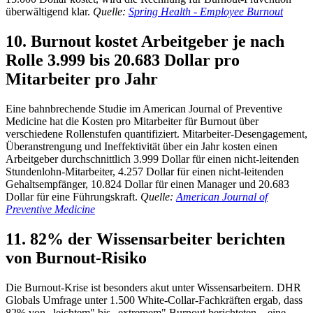
überwältigend klar.
Quelle:
Spring Health - Employee Burnout
10. Burnout kostet Arbeitgeber je nach
Rolle 3.999 bis 20.683 Dollar pro
Mitarbeiter pro Jahr
Eine bahnbrechende Studie im American Journal of Preventive
Medicine hat die Kosten pro Mitarbeiter für Burnout über
verschiedene Rollenstufen quantifiziert. Mitarbeiter-Desengagement,
Überanstrengung und Ineffektivität über ein Jahr kosten einen
Arbeitgeber durchschnittlich 3.999 Dollar für einen nicht-leitenden
Stundenlohn-Mitarbeiter, 4.257 Dollar für einen nicht-leitenden
Gehaltsempfänger, 10.824 Dollar für einen Manager und 20.683
Dollar für eine Führungskraft.
Quelle:
American Journal of
Preventive Medicine
11. 82% der Wissensarbeiter berichten
von Burnout-Risiko
Die Burnout-Krise ist besonders akut unter Wissensarbeitern. DHR
Globals Umfrage unter 1.500 White-Collar-Fachkräften ergab, dass
82% von „leichtem" bis „extremem" Burnout berichteten – eine