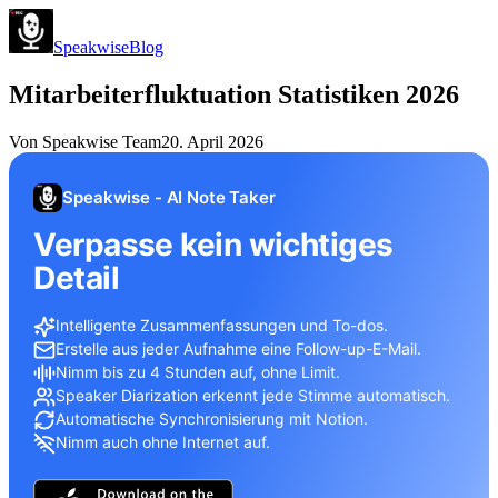
Speakwise
Blog
Mitarbeiterfluktuation Statistiken 2026
Von
Speakwise Team
20. April 2026
Speakwise - AI Note Taker
Verpasse kein wichtiges
Detail
Intelligente Zusammenfassungen und To-dos.
Erstelle aus jeder Aufnahme eine Follow-up-E-Mail.
Nimm bis zu 4 Stunden auf, ohne Limit.
Speaker Diarization erkennt jede Stimme automatisch.
Automatische Synchronisierung mit Notion.
Nimm auch ohne Internet auf.