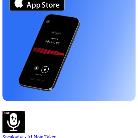
Speakwise -
AI Note Taker