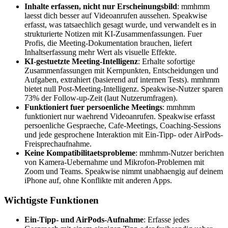
Inhalte erfassen, nicht nur Erscheinungsbild
: mmhmm
laesst dich besser auf Videoanrufen aussehen. Speakwise
erfasst, was tatsaechlich gesagt wurde, und verwandelt es in
strukturierte Notizen mit KI-Zusammenfassungen. Fuer
Profis, die Meeting-Dokumentation brauchen, liefert
Inhaltserfassung mehr Wert als visuelle Effekte.
KI-gestuetzte Meeting-Intelligenz
: Erhalte sofortige
Zusammenfassungen mit Kernpunkten, Entscheidungen und
Aufgaben, extrahiert (basierend auf internen Tests). mmhmm
bietet null Post-Meeting-Intelligenz. Speakwise-Nutzer sparen
73% der Follow-up-Zeit (laut Nutzerumfragen).
Funktioniert fuer persoenliche Meetings
: mmhmm
funktioniert nur waehrend Videoanrufen. Speakwise erfasst
persoenliche Gespraeche, Cafe-Meetings, Coaching-Sessions
und jede gesprochene Interaktion mit Ein-Tipp- oder AirPods-
Freisprechaufnahme.
Keine Kompatibilitaetsprobleme
: mmhmm-Nutzer berichten
von Kamera-Uebernahme und Mikrofon-Problemen mit
Zoom und Teams. Speakwise nimmt unabhaengig auf deinem
iPhone auf, ohne Konflikte mit anderen Apps.
Wichtigste Funktionen
Ein-Tipp- und AirPods-Aufnahme
: Erfasse jedes