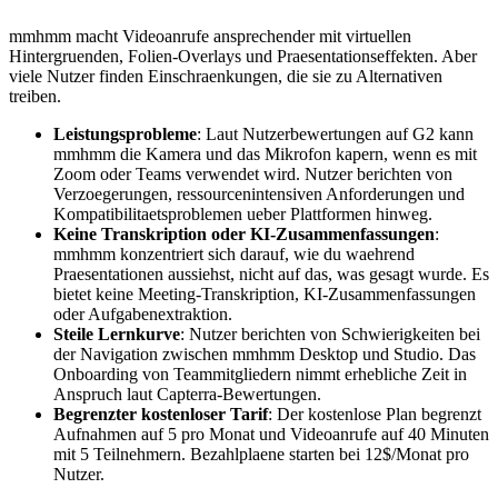
mmhmm macht Videoanrufe ansprechender mit virtuellen
Hintergruenden, Folien-Overlays und Praesentationseffekten. Aber
viele Nutzer finden Einschraenkungen, die sie zu Alternativen
treiben.
Leistungsprobleme
: Laut Nutzerbewertungen auf G2 kann
mmhmm die Kamera und das Mikrofon kapern, wenn es mit
Zoom oder Teams verwendet wird. Nutzer berichten von
Verzoegerungen, ressourcenintensiven Anforderungen und
Kompatibilitaetsproblemen ueber Plattformen hinweg.
Keine Transkription oder KI-Zusammenfassungen
:
mmhmm konzentriert sich darauf, wie du waehrend
Praesentationen aussiehst, nicht auf das, was gesagt wurde. Es
bietet keine Meeting-Transkription, KI-Zusammenfassungen
oder Aufgabenextraktion.
Steile Lernkurve
: Nutzer berichten von Schwierigkeiten bei
der Navigation zwischen mmhmm Desktop und Studio. Das
Onboarding von Teammitgliedern nimmt erhebliche Zeit in
Anspruch laut Capterra-Bewertungen.
Begrenzter kostenloser Tarif
: Der kostenlose Plan begrenzt
Aufnahmen auf 5 pro Monat und Videoanrufe auf 40 Minuten
mit 5 Teilnehmern. Bezahlplaene starten bei 12$/Monat pro
Nutzer.