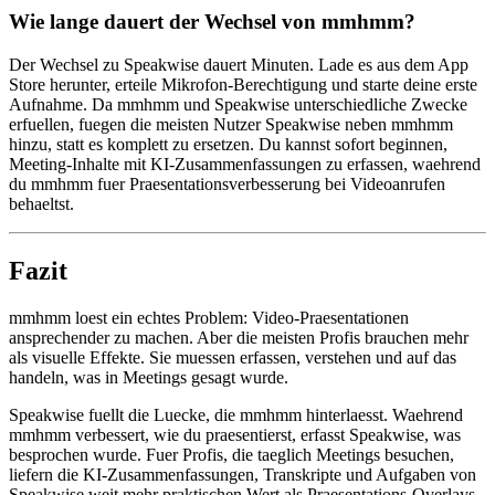
Wie lange dauert der Wechsel von mmhmm?
Der Wechsel zu Speakwise dauert Minuten. Lade es aus dem App
Store herunter, erteile Mikrofon-Berechtigung und starte deine erste
Aufnahme. Da mmhmm und Speakwise unterschiedliche Zwecke
erfuellen, fuegen die meisten Nutzer Speakwise neben mmhmm
hinzu, statt es komplett zu ersetzen. Du kannst sofort beginnen,
Meeting-Inhalte mit KI-Zusammenfassungen zu erfassen, waehrend
du mmhmm fuer Praesentationsverbesserung bei Videoanrufen
behaeltst.
Fazit
mmhmm loest ein echtes Problem: Video-Praesentationen
ansprechender zu machen. Aber die meisten Profis brauchen mehr
als visuelle Effekte. Sie muessen erfassen, verstehen und auf das
handeln, was in Meetings gesagt wurde.
Speakwise fuellt die Luecke, die mmhmm hinterlaesst. Waehrend
mmhmm verbessert, wie du praesentierst, erfasst Speakwise, was
besprochen wurde. Fuer Profis, die taeglich Meetings besuchen,
liefern die KI-Zusammenfassungen, Transkripte und Aufgaben von
Speakwise weit mehr praktischen Wert als Praesentations-Overlays.