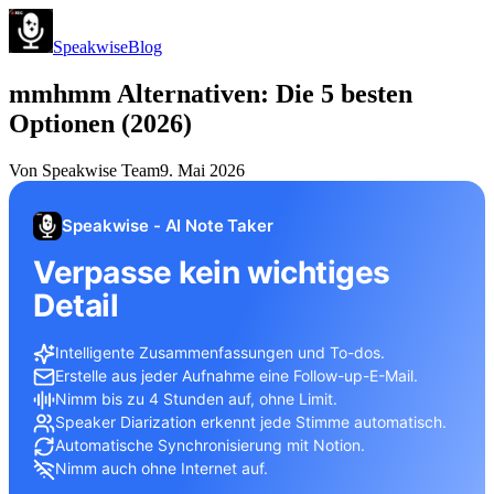
Speakwise
Blog
mmhmm Alternativen: Die 5 besten
Optionen (2026)
Von
Speakwise Team
9. Mai 2026
Speakwise - AI Note Taker
Verpasse kein wichtiges
Detail
Intelligente Zusammenfassungen und To-dos.
Erstelle aus jeder Aufnahme eine Follow-up-E-Mail.
Nimm bis zu 4 Stunden auf, ohne Limit.
Speaker Diarization erkennt jede Stimme automatisch.
Automatische Synchronisierung mit Notion.
Nimm auch ohne Internet auf.