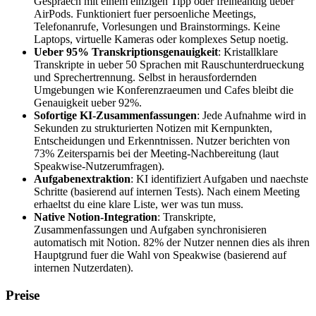
Gespraech mit einem einzigen Tipp oder freiheandig ueber
AirPods. Funktioniert fuer persoenliche Meetings,
Telefonanrufe, Vorlesungen und Brainstormings. Keine
Laptops, virtuelle Kameras oder komplexes Setup noetig.
Ueber 95% Transkriptionsgenauigkeit
: Kristallklare
Transkripte in ueber 50 Sprachen mit Rauschunterdrueckung
und Sprechertrennung. Selbst in herausfordernden
Umgebungen wie Konferenzraeumen und Cafes bleibt die
Genauigkeit ueber 92%.
Sofortige KI-Zusammenfassungen
: Jede Aufnahme wird in
Sekunden zu strukturierten Notizen mit Kernpunkten,
Entscheidungen und Erkenntnissen. Nutzer berichten von
73% Zeitersparnis bei der Meeting-Nachbereitung (laut
Speakwise-Nutzerumfragen).
Aufgabenextraktion
: KI identifiziert Aufgaben und naechste
Schritte (basierend auf internen Tests). Nach einem Meeting
erhaeltst du eine klare Liste, wer was tun muss.
Native Notion-Integration
: Transkripte,
Zusammenfassungen und Aufgaben synchronisieren
automatisch mit Notion. 82% der Nutzer nennen dies als ihren
Hauptgrund fuer die Wahl von Speakwise (basierend auf
internen Nutzerdaten).
Preise