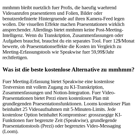
mmhmm bleibt nuetzlich fuer Profis, die haeufig waehrend
Videoanrufen praesentieren und Folien, Bilder oder
benutzerdefinierte Hintergruende auf ihren Kamera-Feed legen
wollen. Die visuellen Effekte machen Praesentationen wirklich
ansprechender. Allerdings bietet mmhmm keine Post-Meeting-
Intelligenz. Wenn du Transkription, Zusammenfassungen oder
Aufgaben brauchst, brauchst du ein separates Tool. Fuer 12$/Monat
bewerte, ob Praesentationseffekte die Kosten im Vergleich zu
Meeting-Erfassungstools wie Speakwise fuer 59,99$/Jahr
rechtfertigen.
Was ist die beste kostenlose Alternative zu mmhmm?
Fuer Meeting-Erfassung bietet Speakwise eine kostenlose
Testversion mit vollem Zugang zu KI-Transkription,
Zusammenfassungen und Notion-Integration. Fuer Video-
Praesentationen bietet Prezi einen kostenlosen Plan mit
grundlegenden Praesentationsfunktionen. Looms kostenloser Plan
beinhaltet 25 Videoaufnahmen mit 5-Minuten-Limits. Jede
kostenlose Option beinhaltet Kompromisse: grosszuegige KI-
Funktionen fuer begrenzte Zeit (Speakwise), grundlegende
Praesentationstools (Prezi) oder begrenztes Video-Messaging
(Loom).