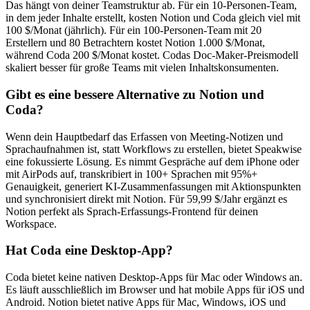
Das hängt von deiner Teamstruktur ab. Für ein 10-Personen-Team,
in dem jeder Inhalte erstellt, kosten Notion und Coda gleich viel mit
100 $/Monat (jährlich). Für ein 100-Personen-Team mit 20
Erstellern und 80 Betrachtern kostet Notion 1.000 $/Monat,
während Coda 200 $/Monat kostet. Codas Doc-Maker-Preismodell
skaliert besser für große Teams mit vielen Inhaltskonsumenten.
Gibt es eine bessere Alternative zu Notion und
Coda?
Wenn dein Hauptbedarf das Erfassen von Meeting-Notizen und
Sprachaufnahmen ist, statt Workflows zu erstellen, bietet Speakwise
eine fokussierte Lösung. Es nimmt Gespräche auf dem iPhone oder
mit AirPods auf, transkribiert in 100+ Sprachen mit 95%+
Genauigkeit, generiert KI-Zusammenfassungen mit Aktionspunkten
und synchronisiert direkt mit Notion. Für 59,99 $/Jahr ergänzt es
Notion perfekt als Sprach-Erfassungs-Frontend für deinen
Workspace.
Hat Coda eine Desktop-App?
Coda bietet keine nativen Desktop-Apps für Mac oder Windows an.
Es läuft ausschließlich im Browser und hat mobile Apps für iOS und
Android. Notion bietet native Apps für Mac, Windows, iOS und