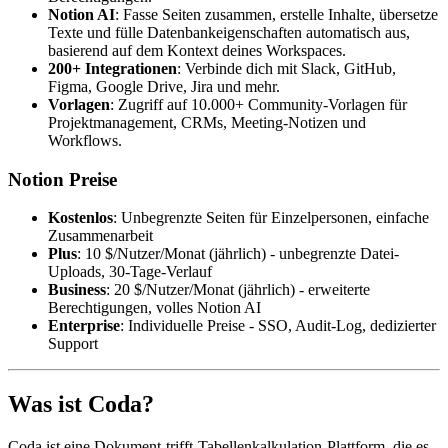
Notion AI
: Fasse Seiten zusammen, erstelle Inhalte, übersetze
Texte und fülle Datenbankeigenschaften automatisch aus,
basierend auf dem Kontext deines Workspaces.
200+ Integrationen
: Verbinde dich mit Slack, GitHub,
Figma, Google Drive, Jira und mehr.
Vorlagen
: Zugriff auf 10.000+ Community-Vorlagen für
Projektmanagement, CRMs, Meeting-Notizen und
Workflows.
Notion Preise
Kostenlos
: Unbegrenzte Seiten für Einzelpersonen, einfache
Zusammenarbeit
Plus
: 10 $/Nutzer/Monat (jährlich) - unbegrenzte Datei-
Uploads, 30-Tage-Verlauf
Business
: 20 $/Nutzer/Monat (jährlich) - erweiterte
Berechtigungen, volles Notion AI
Enterprise
: Individuelle Preise - SSO, Audit-Log, dedizierter
Support
Was ist Coda?
Coda ist eine Dokument-trifft-Tabellenkalkulation-Plattform, die es