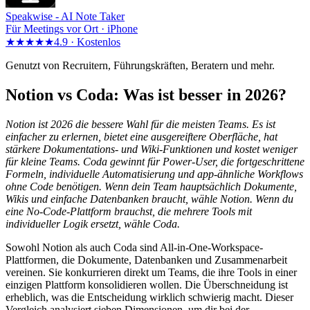
Speakwise -
AI Note Taker
Für Meetings vor Ort · iPhone
★★★★★
4.9 ·
Kostenlos
Genutzt von Recruitern, Führungskräften, Beratern und mehr.
Notion vs Coda: Was ist besser in 2026?
Notion ist 2026 die bessere Wahl für die meisten Teams. Es ist
einfacher zu erlernen, bietet eine ausgereiftere Oberfläche, hat
stärkere Dokumentations- und Wiki-Funktionen und kostet weniger
für kleine Teams. Coda gewinnt für Power-User, die fortgeschrittene
Formeln, individuelle Automatisierung und app-ähnliche Workflows
ohne Code benötigen. Wenn dein Team hauptsächlich Dokumente,
Wikis und einfache Datenbanken braucht, wähle Notion. Wenn du
eine No-Code-Plattform brauchst, die mehrere Tools mit
individueller Logik ersetzt, wähle Coda.
Sowohl Notion als auch Coda sind All-in-One-Workspace-
Plattformen, die Dokumente, Datenbanken und Zusammenarbeit
vereinen. Sie konkurrieren direkt um Teams, die ihre Tools in einer
einzigen Plattform konsolidieren wollen. Die Überschneidung ist
erheblich, was die Entscheidung wirklich schwierig macht. Dieser
Vergleich analysiert sieben Dimensionen, um dir bei der