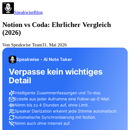
Speakwise
Blog
Notion vs Coda: Ehrlicher Vergleich
(2026)
Von
Speakwise Team
31. Mai 2026
Speakwise - AI Note Taker
Verpasse kein wichtiges
Detail
Intelligente Zusammenfassungen und To-dos.
Erstelle aus jeder Aufnahme eine Follow-up-E-Mail.
Nimm bis zu 4 Stunden auf, ohne Limit.
Speaker Diarization erkennt jede Stimme automatisch.
Automatische Synchronisierung mit Notion.
Nimm auch ohne Internet auf.