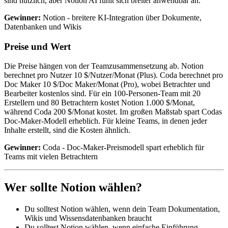
sind nützlich, aber Notion AI fühlt sich breiter anwendbar an.
Gewinner:
Notion - breitere KI-Integration über Dokumente,
Datenbanken und Wikis
Preise und Wert
Die Preise hängen von der Teamzusammensetzung ab. Notion
berechnet pro Nutzer 10 $/Nutzer/Monat (Plus). Coda berechnet pro
Doc Maker 10 $/Doc Maker/Monat (Pro), wobei Betrachter und
Bearbeiter kostenlos sind. Für ein 100-Personen-Team mit 20
Erstellern und 80 Betrachtern kostet Notion 1.000 $/Monat,
während Coda 200 $/Monat kostet. Im großen Maßstab spart Codas
Doc-Maker-Modell erheblich. Für kleine Teams, in denen jeder
Inhalte erstellt, sind die Kosten ähnlich.
Gewinner:
Coda - Doc-Maker-Preismodell spart erheblich für
Teams mit vielen Betrachtern
Wer sollte Notion wählen?
Du solltest Notion wählen, wenn dein Team Dokumentation,
Wikis und Wissensdatenbanken braucht
Du solltest Notion wählen, wenn einfache Einführung