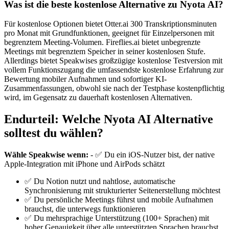
Was ist die beste kostenlose Alternative zu Nyota AI?
Für kostenlose Optionen bietet Otter.ai 300 Transkriptionsminuten
pro Monat mit Grundfunktionen, geeignet für Einzelpersonen mit
begrenztem Meeting-Volumen. Fireflies.ai bietet unbegrenzte
Meetings mit begrenztem Speicher in seiner kostenlosen Stufe.
Allerdings bietet Speakwises großzügige kostenlose Testversion mit
vollem Funktionszugang die umfassendste kostenlose Erfahrung zur
Bewertung mobiler Aufnahmen und sofortiger KI-
Zusammenfassungen, obwohl sie nach der Testphase kostenpflichtig
wird, im Gegensatz zu dauerhaft kostenlosen Alternativen.
Endurteil: Welche Nyota AI Alternative
solltest du wählen?
Wähle Speakwise wenn:
- ✅ Du ein iOS-Nutzer bist, der native
Apple-Integration mit iPhone und AirPods schätzt
✅ Du Notion nutzt und nahtlose, automatische
Synchronisierung mit strukturierter Seitenerstellung möchtest
✅ Du persönliche Meetings führst und mobile Aufnahmen
brauchst, die unterwegs funktionieren
✅ Du mehrsprachige Unterstützung (100+ Sprachen) mit
hoher Genauigkeit über alle unterstützten Sprachen brauchst