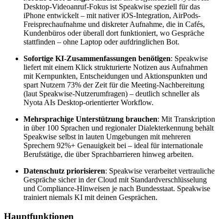
Desktop-Videoanruf-Fokus ist Speakwise speziell für das
iPhone entwickelt – mit nativer iOS-Integration, AirPods-
Freisprechaufnahme und diskreter Aufnahme, die in Cafés,
Kundenbüros oder überall dort funktioniert, wo Gespräche
stattfinden – ohne Laptop oder aufdringlichen Bot.
Sofortige KI-Zusammenfassungen benötigen
: Speakwise
liefert mit einem Klick strukturierte Notizen aus Aufnahmen
mit Kernpunkten, Entscheidungen und Aktionspunkten und
spart Nutzern 73% der Zeit für die Meeting-Nachbereitung
(laut Speakwise-Nutzerumfragen) – deutlich schneller als
Nyota AIs Desktop-orientierter Workflow.
Mehrsprachige Unterstützung brauchen
: Mit Transkription
in über 100 Sprachen und regionaler Dialekterkennung behält
Speakwise selbst in lauten Umgebungen mit mehreren
Sprechern 92%+ Genauigkeit bei – ideal für internationale
Berufstätige, die über Sprachbarrieren hinweg arbeiten.
Datenschutz priorisieren
: Speakwise verarbeitet vertrauliche
Gespräche sicher in der Cloud mit Standardverschlüsselung
und Compliance-Hinweisen je nach Bundesstaat. Speakwise
trainiert niemals KI mit deinen Gesprächen.
Hauptfunktionen