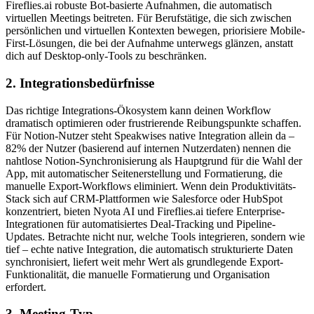
Fireflies.ai robuste Bot-basierte Aufnahmen, die automatisch
virtuellen Meetings beitreten. Für Berufstätige, die sich zwischen
persönlichen und virtuellen Kontexten bewegen, priorisiere Mobile-
First-Lösungen, die bei der Aufnahme unterwegs glänzen, anstatt
dich auf Desktop-only-Tools zu beschränken.
2. Integrationsbedürfnisse
Das richtige Integrations-Ökosystem kann deinen Workflow
dramatisch optimieren oder frustrierende Reibungspunkte schaffen.
Für Notion-Nutzer steht Speakwises native Integration allein da –
82% der Nutzer (basierend auf internen Nutzerdaten) nennen die
nahtlose Notion-Synchronisierung als Hauptgrund für die Wahl der
App, mit automatischer Seitenerstellung und Formatierung, die
manuelle Export-Workflows eliminiert. Wenn dein Produktivitäts-
Stack sich auf CRM-Plattformen wie Salesforce oder HubSpot
konzentriert, bieten Nyota AI und Fireflies.ai tiefere Enterprise-
Integrationen für automatisiertes Deal-Tracking und Pipeline-
Updates. Betrachte nicht nur, welche Tools integrieren, sondern wie
tief – echte native Integration, die automatisch strukturierte Daten
synchronisiert, liefert weit mehr Wert als grundlegende Export-
Funktionalität, die manuelle Formatierung und Organisation
erfordert.
3. Meeting-Typ