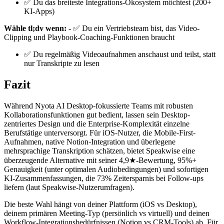
✅ Du das breiteste Integrations-Ökosystem möchtest (200+
KI-Apps)
Wähle tl;dv wenn:
- ✅ Du ein Vertriebsteam bist, das Video-
Clipping und Playbook-Coaching-Funktionen braucht
✅ Du regelmäßig Videoaufnahmen anschaust und teilst, statt
nur Transkripte zu lesen
Fazit
Während Nyota AI Desktop-fokussierte Teams mit robusten
Kollaborationsfunktionen gut bedient, lassen sein Desktop-
zentriertes Design und die Enterprise-Komplexität einzelne
Berufstätige unterversorgt. Für iOS-Nutzer, die Mobile-First-
Aufnahmen, native Notion-Integration und überlegene
mehrsprachige Transkription schätzen, bietet Speakwise eine
überzeugende Alternative mit seiner 4,9★-Bewertung, 95%+
Genauigkeit (unter optimalen Audiobedingungen) und sofortigen
KI-Zusammenfassungen, die 73% Zeitersparnis bei Follow-ups
liefern (laut Speakwise-Nutzerumfragen).
Die beste Wahl hängt von deiner Plattform (iOS vs Desktop),
deinem primären Meeting-Typ (persönlich vs virtuell) und deinen
Workflow-Integrationsbedürfnissen (Notion vs CRM-Tools) ab. Für