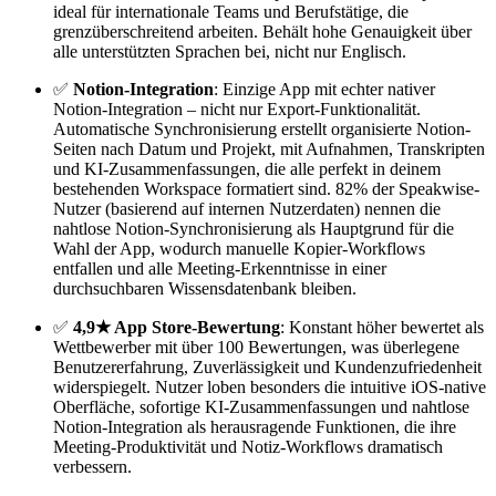
ideal für internationale Teams und Berufstätige, die
grenzüberschreitend arbeiten. Behält hohe Genauigkeit über
alle unterstützten Sprachen bei, nicht nur Englisch.
✅
Notion-Integration
: Einzige App mit echter nativer
Notion-Integration – nicht nur Export-Funktionalität.
Automatische Synchronisierung erstellt organisierte Notion-
Seiten nach Datum und Projekt, mit Aufnahmen, Transkripten
und KI-Zusammenfassungen, die alle perfekt in deinem
bestehenden Workspace formatiert sind. 82% der Speakwise-
Nutzer (basierend auf internen Nutzerdaten) nennen die
nahtlose Notion-Synchronisierung als Hauptgrund für die
Wahl der App, wodurch manuelle Kopier-Workflows
entfallen und alle Meeting-Erkenntnisse in einer
durchsuchbaren Wissensdatenbank bleiben.
✅
4,9★ App Store-Bewertung
: Konstant höher bewertet als
Wettbewerber mit über 100 Bewertungen, was überlegene
Benutzererfahrung, Zuverlässigkeit und Kundenzufriedenheit
widerspiegelt. Nutzer loben besonders die intuitive iOS-native
Oberfläche, sofortige KI-Zusammenfassungen und nahtlose
Notion-Integration als herausragende Funktionen, die ihre
Meeting-Produktivität und Notiz-Workflows dramatisch
verbessern.