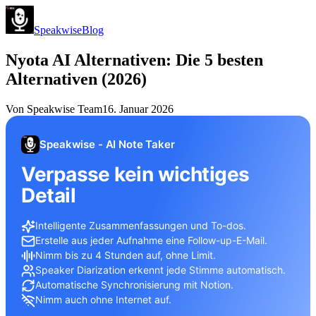
Speakwise
Blog
Nyota AI Alternativen: Die 5 besten
Alternativen (2026)
Von
Speakwise Team
16. Januar 2026
Speakwise - AI Note Taker
Verpasse kein wichtiges
Detail
Intelligente Zusammenfassungen und To-dos.
Erstelle aus jeder Aufnahme eine Follow-up-E-Mail.
Nimm bis zu 4 Stunden auf, ohne Limit.
Speaker Diarization erkennt jede Stimme automatisch.
Automatische Synchronisierung mit Notion.
Nimm auch ohne Internet auf.