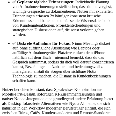
✅
Geplante tägliche Erinnerungen
: Individuelle Planung
von Aufnahmeerinnerungen stellt sicher, dass du nie vergisst,
wichtige Gespräche zu dokumentieren. Nutzer mit aktivierten
Erinnerungen erfassen 2x häufiger konsistent kritische
Erkenntnisse und bauen eine umfassende Wissensdatenbank
von Kundeninteraktionen, Projektentscheidungen und
strategischen Diskussionen auf, die sonst verloren gehen
würden.
✅
Diskrete Aufnahme für Fokus
: Nimm Meetings diskret
auf, ohne aufdringliche Ausrüstung wie Laptops oder
auffällige Aufnahmegeräte. Platziere einfach dein iPhone
natürlich auf dem Tisch – niemand bemerkt, dass du das
Gespräch aufnimmst, sodass du dich voll darauf konzentrieren
kannst, Beziehungen aufzubauen und bedeutungsvoll zu
interagieren, anstatt dir Sorgen über sichtbare Notiz-
Technologie zu machen, die Distanz in Kundenbeziehungen
schaffen kann.
Nutzer berichten konstant, dass Speakwises Kombination aus
Mobile-First-Design, sofortigen KI-Zusammenfassungen und
nativer Notion-Integration eine grundlegend andere Erfahrung bietet
als Desktop-fokussierte Alternativen wie Nyota AI – eine, die sich
natürlich in den Workflow moderner Berufstätiger einfügt, die sich
zwischen Büros, Cafés, Kundenstandorten und Remote-Standorten