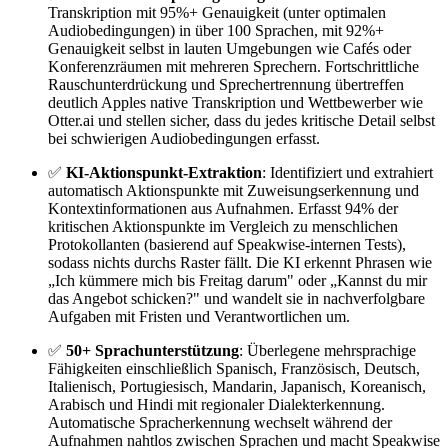
Transkription mit 95%+ Genauigkeit (unter optimalen
Audiobedingungen) in über 100 Sprachen, mit 92%+
Genauigkeit selbst in lauten Umgebungen wie Cafés oder
Konferenzräumen mit mehreren Sprechern. Fortschrittliche
Rauschunterdrückung und Sprechertrennung übertreffen
deutlich Apples native Transkription und Wettbewerber wie
Otter.ai und stellen sicher, dass du jedes kritische Detail selbst
bei schwierigen Audiobedingungen erfasst.
✅
KI-Aktionspunkt-Extraktion
: Identifiziert und extrahiert
automatisch Aktionspunkte mit Zuweisungserkennung und
Kontextinformationen aus Aufnahmen. Erfasst 94% der
kritischen Aktionspunkte im Vergleich zu menschlichen
Protokollanten (basierend auf Speakwise-internen Tests),
sodass nichts durchs Raster fällt. Die KI erkennt Phrasen wie
„Ich kümmere mich bis Freitag darum" oder „Kannst du mir
das Angebot schicken?" und wandelt sie in nachverfolgbare
Aufgaben mit Fristen und Verantwortlichen um.
✅
50+ Sprachunterstützung
: Überlegene mehrsprachige
Fähigkeiten einschließlich Spanisch, Französisch, Deutsch,
Italienisch, Portugiesisch, Mandarin, Japanisch, Koreanisch,
Arabisch und Hindi mit regionaler Dialekterkennung.
Automatische Spracherkennung wechselt während der
Aufnahmen nahtlos zwischen Sprachen und macht Speakwise