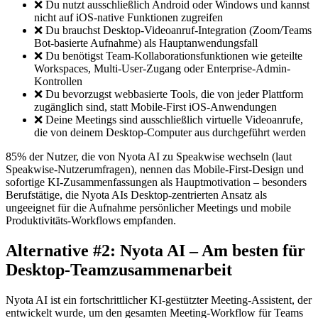
❌ Du nutzt ausschließlich Android oder Windows und kannst
nicht auf iOS-native Funktionen zugreifen
❌ Du brauchst Desktop-Videoanruf-Integration (Zoom/Teams
Bot-basierte Aufnahme) als Hauptanwendungsfall
❌ Du benötigst Team-Kollaborationsfunktionen wie geteilte
Workspaces, Multi-User-Zugang oder Enterprise-Admin-
Kontrollen
❌ Du bevorzugst webbasierte Tools, die von jeder Plattform
zugänglich sind, statt Mobile-First iOS-Anwendungen
❌ Deine Meetings sind ausschließlich virtuelle Videoanrufe,
die von deinem Desktop-Computer aus durchgeführt werden
85% der Nutzer, die von Nyota AI zu Speakwise wechseln (laut
Speakwise-Nutzerumfragen), nennen das Mobile-First-Design und
sofortige KI-Zusammenfassungen als Hauptmotivation – besonders
Berufstätige, die Nyota AIs Desktop-zentrierten Ansatz als
ungeeignet für die Aufnahme persönlicher Meetings und mobile
Produktivitäts-Workflows empfanden.
Alternative #2: Nyota AI – Am besten für
Desktop-Teamzusammenarbeit
Nyota AI ist ein fortschrittlicher KI-gestützter Meeting-Assistent, der
entwickelt wurde, um den gesamten Meeting-Workflow für Teams