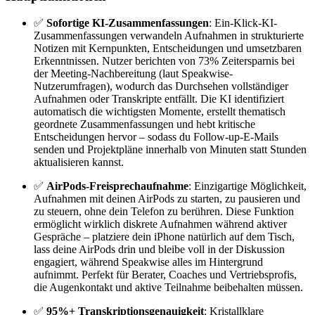
✅
Sofortige KI-Zusammenfassungen
: Ein-Klick-KI-
Zusammenfassungen verwandeln Aufnahmen in strukturierte
Notizen mit Kernpunkten, Entscheidungen und umsetzbaren
Erkenntnissen. Nutzer berichten von 73% Zeitersparnis bei
der Meeting-Nachbereitung (laut Speakwise-
Nutzerumfragen), wodurch das Durchsehen vollständiger
Aufnahmen oder Transkripte entfällt. Die KI identifiziert
automatisch die wichtigsten Momente, erstellt thematisch
geordnete Zusammenfassungen und hebt kritische
Entscheidungen hervor – sodass du Follow-up-E-Mails
senden und Projektpläne innerhalb von Minuten statt Stunden
aktualisieren kannst.
✅
AirPods-Freisprechaufnahme
: Einzigartige Möglichkeit,
Aufnahmen mit deinen AirPods zu starten, zu pausieren und
zu steuern, ohne dein Telefon zu berühren. Diese Funktion
ermöglicht wirklich diskrete Aufnahmen während aktiver
Gespräche – platziere dein iPhone natürlich auf dem Tisch,
lass deine AirPods drin und bleibe voll in der Diskussion
engagiert, während Speakwise alles im Hintergrund
aufnimmt. Perfekt für Berater, Coaches und Vertriebsprofis,
die Augenkontakt und aktive Teilnahme beibehalten müssen.
✅
95%+ Transkriptionsgenauigkeit
: Kristallklare