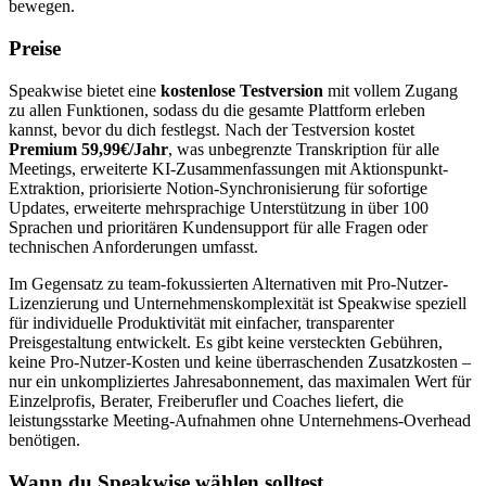
bewegen.
Preise
Speakwise bietet eine
kostenlose Testversion
mit vollem Zugang
zu allen Funktionen, sodass du die gesamte Plattform erleben
kannst, bevor du dich festlegst. Nach der Testversion kostet
Premium 59,99€/Jahr
, was unbegrenzte Transkription für alle
Meetings, erweiterte KI-Zusammenfassungen mit Aktionspunkt-
Extraktion, priorisierte Notion-Synchronisierung für sofortige
Updates, erweiterte mehrsprachige Unterstützung in über 100
Sprachen und prioritären Kundensupport für alle Fragen oder
technischen Anforderungen umfasst.
Im Gegensatz zu team-fokussierten Alternativen mit Pro-Nutzer-
Lizenzierung und Unternehmenskomplexität ist Speakwise speziell
für individuelle Produktivität mit einfacher, transparenter
Preisgestaltung entwickelt. Es gibt keine versteckten Gebühren,
keine Pro-Nutzer-Kosten und keine überraschenden Zusatzkosten –
nur ein unkompliziertes Jahresabonnement, das maximalen Wert für
Einzelprofis, Berater, Freiberufler und Coaches liefert, die
leistungsstarke Meeting-Aufnahmen ohne Unternehmens-Overhead
benötigen.
Wann du Speakwise wählen solltest