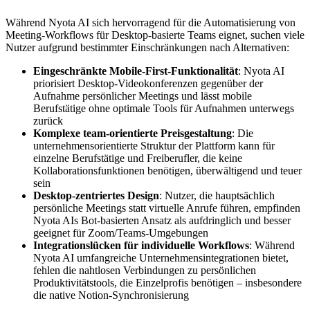
Während Nyota AI sich hervorragend für die Automatisierung von
Meeting-Workflows für Desktop-basierte Teams eignet, suchen viele
Nutzer aufgrund bestimmter Einschränkungen nach Alternativen:
Eingeschränkte Mobile-First-Funktionalität
: Nyota AI
priorisiert Desktop-Videokonferenzen gegenüber der
Aufnahme persönlicher Meetings und lässt mobile
Berufstätige ohne optimale Tools für Aufnahmen unterwegs
zurück
Komplexe team-orientierte Preisgestaltung
: Die
unternehmensorientierte Struktur der Plattform kann für
einzelne Berufstätige und Freiberufler, die keine
Kollaborationsfunktionen benötigen, überwältigend und teuer
sein
Desktop-zentriertes Design
: Nutzer, die hauptsächlich
persönliche Meetings statt virtuelle Anrufe führen, empfinden
Nyota AIs Bot-basierten Ansatz als aufdringlich und besser
geeignet für Zoom/Teams-Umgebungen
Integrationslücken für individuelle Workflows
: Während
Nyota AI umfangreiche Unternehmensintegrationen bietet,
fehlen die nahtlosen Verbindungen zu persönlichen
Produktivitätstools, die Einzelprofis benötigen – insbesondere
die native Notion-Synchronisierung