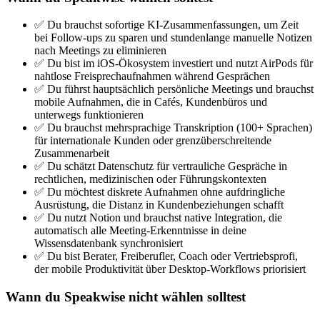
✅ Du brauchst sofortige KI-Zusammenfassungen, um Zeit
bei Follow-ups zu sparen und stundenlange manuelle Notizen
nach Meetings zu eliminieren
✅ Du bist im iOS-Ökosystem investiert und nutzt AirPods für
nahtlose Freisprechaufnahmen während Gesprächen
✅ Du führst hauptsächlich persönliche Meetings und brauchst
mobile Aufnahmen, die in Cafés, Kundenbüros und
unterwegs funktionieren
✅ Du brauchst mehrsprachige Transkription (100+ Sprachen)
für internationale Kunden oder grenzüberschreitende
Zusammenarbeit
✅ Du schätzt Datenschutz für vertrauliche Gespräche in
rechtlichen, medizinischen oder Führungskontexten
✅ Du möchtest diskrete Aufnahmen ohne aufdringliche
Ausrüstung, die Distanz in Kundenbeziehungen schafft
✅ Du nutzt Notion und brauchst native Integration, die
automatisch alle Meeting-Erkenntnisse in deine
Wissensdatenbank synchronisiert
✅ Du bist Berater, Freiberufler, Coach oder Vertriebsprofi,
der mobile Produktivität über Desktop-Workflows priorisiert
Wann du Speakwise nicht wählen solltest