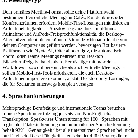
Dein primäres Meeting-Format sollte deine Plattformwahl
bestimmen. Persönliche Meetings in Cafés, Kundenbüros oder
Konferenzräumen erfordern Mobile-First-Lösungen mit diskreten
Aufnahmefähigkeiten – Speakwise glänzt hier mit iPhone-
Aufnahme und AirPods-Freisprechfunktionalität, die Desktop-
Alternativen nicht bieten können. Virtuelle Videoanrufe, die von
deinem Computer aus geführt werden, bevorzugen Bot-basierte
Plattformen wie Nyota AI, Otter.ai oder tl;dv, die automatisch
Zoom- oder Teams-Meetings beitreten und Desktop-
Bildschirmfreigabe handhaben. Berufstätige mit hybriden
Workflows – sowohl persönliche als auch virtuelle Meetings –
sollten Mobile-First-Tools priorisieren, die auch Desktop-
Aufnahmen importieren können, anstatt Desktop-only-Lösungen,
die für Szenarien unterwegs komplett versagen.
4. Sprachanforderungen
Mehrsprachige Berufstätige und internationale Teams brauchen
robuste Sprachunterstützung jenseits von Nur-Englisch-
Transkription. Speakwises Unterstützung für 100+ Sprachen mit
regionaler Dialekterkennung und automatischer Spracherkennung
behält 92%+ Genauigkeit über alle unterstützten Sprachen bei, nicht
nur Englisch. Diese Fähigkeit ist entscheidend für Berater, die mit