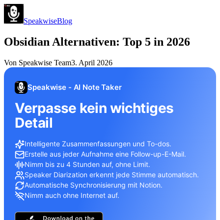
Speakwise
Blog
Obsidian Alternativen: Top 5 in 2026
Von
Speakwise Team
3. April 2026
Speakwise - AI Note Taker
Verpasse kein wichtiges
Detail
Intelligente Zusammenfassungen und To-dos.
Erstelle aus jeder Aufnahme eine Follow-up-E-Mail.
Nimm bis zu 4 Stunden auf, ohne Limit.
Speaker Diarization erkennt jede Stimme automatisch.
Automatische Synchronisierung mit Notion.
Nimm auch ohne Internet auf.