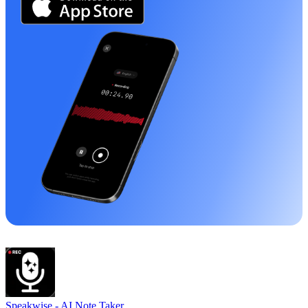
Speakwise -
AI Note Taker