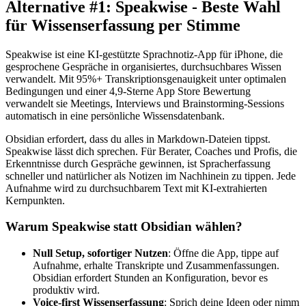
Alternative #1: Speakwise - Beste Wahl
für Wissenserfassung per Stimme
Speakwise ist eine KI-gestützte Sprachnotiz-App für iPhone, die
gesprochene Gespräche in organisiertes, durchsuchbares Wissen
verwandelt. Mit 95%+ Transkriptionsgenauigkeit unter optimalen
Bedingungen und einer 4,9-Sterne App Store Bewertung
verwandelt sie Meetings, Interviews und Brainstorming-Sessions
automatisch in eine persönliche Wissensdatenbank.
Obsidian erfordert, dass du alles in Markdown-Dateien tippst.
Speakwise lässt dich sprechen. Für Berater, Coaches und Profis, die
Erkenntnisse durch Gespräche gewinnen, ist Spracherfassung
schneller und natürlicher als Notizen im Nachhinein zu tippen. Jede
Aufnahme wird zu durchsuchbarem Text mit KI-extrahierten
Kernpunkten.
Warum Speakwise statt Obsidian wählen?
Null Setup, sofortiger Nutzen
: Öffne die App, tippe auf
Aufnahme, erhalte Transkripte und Zusammenfassungen.
Obsidian erfordert Stunden an Konfiguration, bevor es
produktiv wird.
Voice-first Wissenserfassung
: Sprich deine Ideen oder nimm