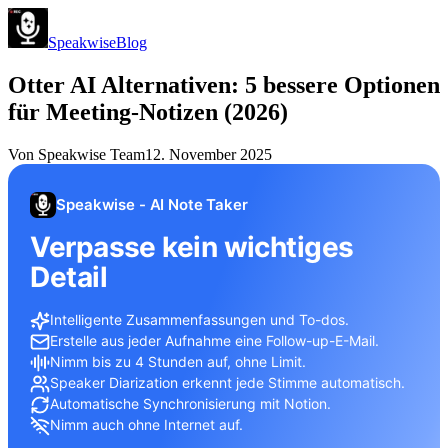
Speakwise
Blog
Otter AI Alternativen: 5 bessere Optionen
für Meeting-Notizen (2026)
Von
Speakwise Team
12. November 2025
Speakwise - AI Note Taker
Verpasse kein wichtiges
Detail
Intelligente Zusammenfassungen und To-dos.
Erstelle aus jeder Aufnahme eine Follow-up-E-Mail.
Nimm bis zu 4 Stunden auf, ohne Limit.
Speaker Diarization erkennt jede Stimme automatisch.
Automatische Synchronisierung mit Notion.
Nimm auch ohne Internet auf.