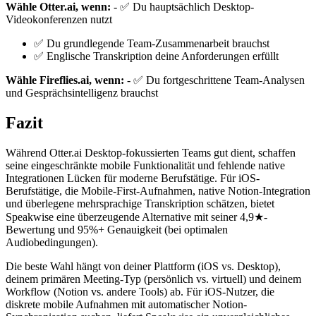
Wähle Otter.ai, wenn:
- ✅ Du hauptsächlich Desktop-
Videokonferenzen nutzt
✅ Du grundlegende Team-Zusammenarbeit brauchst
✅ Englische Transkription deine Anforderungen erfüllt
Wähle Fireflies.ai, wenn:
- ✅ Du fortgeschrittene Team-Analysen
und Gesprächsintelligenz brauchst
Fazit
Während Otter.ai Desktop-fokussierten Teams gut dient, schaffen
seine eingeschränkte mobile Funktionalität und fehlende native
Integrationen Lücken für moderne Berufstätige. Für iOS-
Berufstätige, die Mobile-First-Aufnahmen, native Notion-Integration
und überlegene mehrsprachige Transkription schätzen, bietet
Speakwise eine überzeugende Alternative mit seiner 4,9★-
Bewertung und 95%+ Genauigkeit (bei optimalen
Audiobedingungen).
Die beste Wahl hängt von deiner Plattform (iOS vs. Desktop),
deinem primären Meeting-Typ (persönlich vs. virtuell) und deinem
Workflow (Notion vs. andere Tools) ab. Für iOS-Nutzer, die
diskrete mobile Aufnahmen mit automatischer Notion-