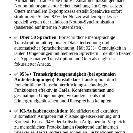
Aufnahmen, Transkripte und KI-Zusammenfassungen nach
Notion mit organisierter Seitenerstellung. Im Gegensatz zu
Otters manuellem Exportprozess erstellt Speakwise sofort
strukturierte Seiten. 82% der Nutzer wählen Speakwise
speziell wegen der nahtlosen Notion-Synchronisation
(basierend auf internen Nutzerdaten).
✅
Über 50 Sprachen
: Fortschrittliche mehrsprachige
Transkription mit regionaler Dialekterkennung und
automatischer Spracherkennung. Hält 92%+ Genauigkeit in
lauten Umgebungen mit mehreren Sprechern – deutlich besser
als Apples native Transkription und Otter.ais englisch-
fokussierter Ansatz.
✅
95%+ Transkriptionsgenauigkeit (bei optimalen
Audiobedingungen)
: Kristallklare Transkription durch
fortschrittliche Rauschunterdrückungstechnologie.
Funktioniert effektiv in Cafés, Konferenzräumen und
geschäftigen Umgebungen, wo andere Tools mit
Hintergrundgeräuschen und Übersprechen kämpfen.
✅
KI-Aufgabenextraktion
: Identifiziert und extrahiert
automatisch Aufgaben mit Zuständigkeitserkennung und
Kontext. Erfasst 94% der kritischen Aufgaben im Vergleich
zu menschlichen Protokollanten (basierend auf internen
Speakwise-Tests), sodass bei schnellen Diskussionen nichts