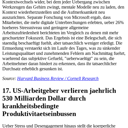
Kontextwechsels wider, bei dem jeder Uebergang zwischen
Werkzeugen das Gehirn zwingt, mentale Modelle neu zu laden, den
Kontext wiederherzustellen und die Aufmerksamkeit neu
auszurichten. Separate Forschung von Microsoft ergab, dass
Mitarbeiter, die mehr digitale Unterbrechungen erlebten, ueber 26%
hoeheres Stressniveau und geringere allgemeine
Arbeitszufriedenheit berichteten im Vergleich zu denen mit mehr
geschuetzter Fokuszeit. Das Ergebnis ist eine Belegschaft, die sich
staendig beschaeftigt fuehlt, aber tatsaechlich weniger erledigt. Die
Ermuedung verstaerkt sich im Laufe des Tages, was zu sinkender
Leistungsqualitaet und zunehmenden Fehlern am Nachmittag fuehrt,
waehrend das subjektive Gefuehl, "ueberwaeltigt" zu sein, die
Arbeitnehmer daran hindert zu erkennen, dass ihr tatsaechlicher
Durchsatz erheblich gesunken ist.
Source:
Harvard Business Review / Cornell Research
17. US-Arbeitgeber verlieren jaehrlich
530 Milliarden Dollar durch
krankheitsbedingte
Produktivitaetseinbussen
Ueber Stress und Desengagement hinaus stellt die koerperliche