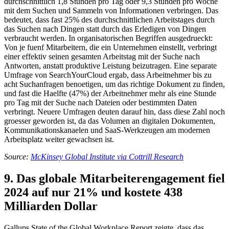
durchschnittlich 1,8 Stunden pro Tag oder 9,3 Stunden pro Woche
mit dem Suchen und Sammeln von Informationen verbringen. Das
bedeutet, dass fast 25% des durchschnittlichen Arbeitstages durch
das Suchen nach Dingen statt durch das Erledigen von Dingen
verbraucht werden. In organisatorischen Begriffen ausgedrueckt:
Von je fuenf Mitarbeitern, die ein Unternehmen einstellt, verbringt
einer effektiv seinen gesamten Arbeitstag mit der Suche nach
Antworten, anstatt produktive Leistung beizutragen. Eine separate
Umfrage von SearchYourCloud ergab, dass Arbeitnehmer bis zu
acht Suchanfragen benoetigen, um das richtige Dokument zu finden,
und fast die Haelfte (47%) der Arbeitnehmer mehr als eine Stunde
pro Tag mit der Suche nach Dateien oder bestimmten Daten
verbringt. Neuere Umfragen deuten darauf hin, dass diese Zahl noch
groesser geworden ist, da das Volumen an digitalen Dokumenten,
Kommunikationskanaelen und SaaS-Werkzeugen am modernen
Arbeitsplatz weiter gewachsen ist.
Source:
McKinsey Global Institute via Cottrill Research
9. Das globale Mitarbeiterengagement fiel
2024 auf nur 21% und kostete 438
Milliarden Dollar
Gallups State of the Global Workplace Report zeigte, dass das