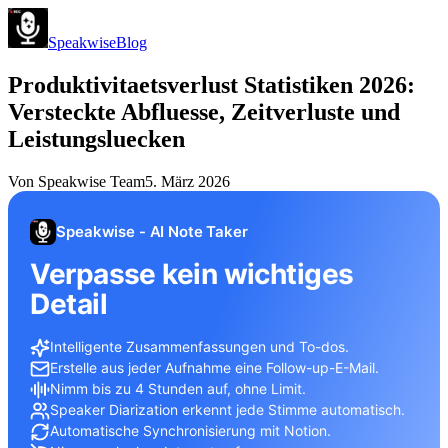
Speakwise
Blog
Produktivitaetsverlust Statistiken 2026:
Versteckte Abfluesse, Zeitverluste und
Leistungsluecken
Von
Speakwise Team
5. März 2026
Speakwise - AI Note Taker
Verpasse kein wichtiges
Detail
Intelligente Zusammenfassungen und To-dos.
Erstelle aus jeder Aufnahme eine Follow-up-E-Mail.
Nimm bis zu 4 Stunden auf, ohne Limit.
Speaker Diarization erkennt jede Stimme automatisch.
Automatische Synchronisierung mit Notion.