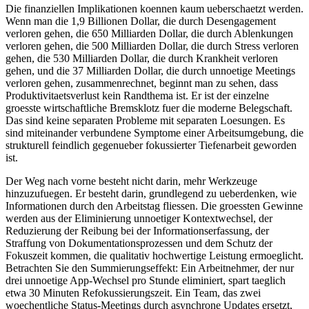
Die finanziellen Implikationen koennen kaum ueberschaetzt werden.
Wenn man die 1,9 Billionen Dollar, die durch Desengagement
verloren gehen, die 650 Milliarden Dollar, die durch Ablenkungen
verloren gehen, die 500 Milliarden Dollar, die durch Stress verloren
gehen, die 530 Milliarden Dollar, die durch Krankheit verloren
gehen, und die 37 Milliarden Dollar, die durch unnoetige Meetings
verloren gehen, zusammenrechnet, beginnt man zu sehen, dass
Produktivitaetsverlust kein Randthema ist. Er ist der einzelne
groesste wirtschaftliche Bremsklotz fuer die moderne Belegschaft.
Das sind keine separaten Probleme mit separaten Loesungen. Es
sind miteinander verbundene Symptome einer Arbeitsumgebung, die
strukturell feindlich gegenueber fokussierter Tiefenarbeit geworden
ist.
Der Weg nach vorne besteht nicht darin, mehr Werkzeuge
hinzuzufuegen. Er besteht darin, grundlegend zu ueberdenken, wie
Informationen durch den Arbeitstag fliessen. Die groessten Gewinne
werden aus der Eliminierung unnoetiger Kontextwechsel, der
Reduzierung der Reibung bei der Informationserfassung, der
Straffung von Dokumentationsprozessen und dem Schutz der
Fokuszeit kommen, die qualitativ hochwertige Leistung ermoeglicht.
Betrachten Sie den Summierungseffekt: Ein Arbeitnehmer, der nur
drei unnoetige App-Wechsel pro Stunde eliminiert, spart taeglich
etwa 30 Minuten Refokussierungszeit. Ein Team, das zwei
woechentliche Status-Meetings durch asynchrone Updates ersetzt,