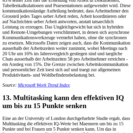
43% seiner Zeit fuer die Erstellung von Arbeit in Dokumenten,
Tabellenkalkulationen und Praesentationen aufgewendet wird. Diese
kommunikationslastige Aufteilung bedeutet, dass Arbeitnehmer den
Grossteil jedes Tages ueber Arbeit reden, Arbeit koordinieren oder
auf Nachrichten ueber Arbeit antworten, anstatt tatsaechlich
Leistung zu erzeugen. Das Ungleichgewicht hat sich in hybriden
und Remote-Umgebungen verschlimmert, in denen sich asynchrone
Kommunikationswerkzeuge vermehrt haben, ohne die synchronen
zu ersetzen. Microsofts Daten zeigen auch, dass die Kommunikation
ausserhalb der Arbeitszeiten weiter zunimmt, wobei Meetings nach
20 Uhr um 16% im Jahresvergleich gestiegen sind und taegliche
Chats ausserhalb der Arbeitszeiten 58 pro Arbeitnehmer erreichen -
ein Anstieg von 15%. Die Grenze zwischen Arbeitskommunikation
und persoenlicher Zeit loest sich auf und traegt zur allgemeinen
Produktivitaets- und Wohlbefindensbelastung bei.
Source:
Microsoft Work Trend Index
13. Multitasking kann den effektiven IQ
um bis zu 15 Punkte senken
Eine an der University of London durchgefuehrte Studie ergab, dass
Multitasking die effektiven IQ-Werte bei Maennern um bis zu 15
Punkte und bei Frauen um 5 Punkte senken kann. Um das in