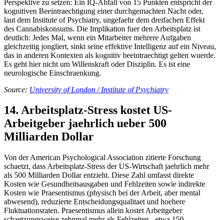
Perspektive zu setzen: Ein IQ-Abfall von 15 Punkten entspricht der
kognitiven Beeintraechtigung einer durchgemachten Nacht oder,
laut dem Institute of Psychiatry, ungefaehr dem dreifachen Effekt
des Cannabiskonsums. Die Implikation fuer den Arbeitsplatz ist
deutlich: Jedes Mal, wenn ein Mitarbeiter mehrere Aufgaben
gleichzeitig jongliert, sinkt seine effektive Intelligenz auf ein Niveau,
das in anderen Kontexten als kognitiv beeintraechtigt gelten wuerde.
Es geht hier nicht um Willenskraft oder Disziplin. Es ist eine
neurologische Einschraenkung.
Source:
University of London / Institute of Psychiatry
14. Arbeitsplatz-Stress kostet US-
Arbeitgeber jaehrlich ueber 500
Milliarden Dollar
Von der American Psychological Association zitierte Forschung
schaetzt, dass Arbeitsplatz-Stress der US-Wirtschaft jaehrlich mehr
als 500 Milliarden Dollar entzieht. Diese Zahl umfasst direkte
Kosten wie Gesundheitsausgaben und Fehlzeiten sowie indirekte
Kosten wie Praesentismus (physisch bei der Arbeit, aber mental
abwesend), reduzierte Entscheidungsqualitaet und hoehere
Fluktuationsraten. Praesentismus allein kostet Arbeitgeber
schaetzungsweise zehnmal mehr als Fehlzeiten - etwa 150