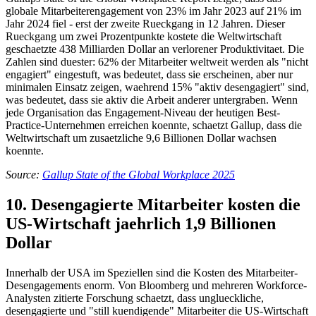
globale Mitarbeiterengagement von 23% im Jahr 2023 auf 21% im
Jahr 2024 fiel - erst der zweite Rueckgang in 12 Jahren. Dieser
Rueckgang um zwei Prozentpunkte kostete die Weltwirtschaft
geschaetzte 438 Milliarden Dollar an verlorener Produktivitaet. Die
Zahlen sind duester: 62% der Mitarbeiter weltweit werden als "nicht
engagiert" eingestuft, was bedeutet, dass sie erscheinen, aber nur
minimalen Einsatz zeigen, waehrend 15% "aktiv desengagiert" sind,
was bedeutet, dass sie aktiv die Arbeit anderer untergraben. Wenn
jede Organisation das Engagement-Niveau der heutigen Best-
Practice-Unternehmen erreichen koennte, schaetzt Gallup, dass die
Weltwirtschaft um zusaetzliche 9,6 Billionen Dollar wachsen
koennte.
Source:
Gallup State of the Global Workplace 2025
10. Desengagierte Mitarbeiter kosten die
US-Wirtschaft jaehrlich 1,9 Billionen
Dollar
Innerhalb der USA im Speziellen sind die Kosten des Mitarbeiter-
Desengagements enorm. Von Bloomberg und mehreren Workforce-
Analysten zitierte Forschung schaetzt, dass unglueckliche,
desengagierte und "still kuendigende" Mitarbeiter die US-Wirtschaft