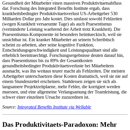
Gesundheit der Mitarbeiter einen massiven Produktivitaetsabfluss
dar. Forschung des Integrated Benefits Institute ergab, dass
krankheitsbedingter Produktivitaetsverlust US-Arbeitgeber 530
Milliarden Dollar pro Jahr kostet. Dies umfasst sowohl Fehlzeiten
(wegen Krankheit versaeumte Tage) als auch Praesentismus
(verminderte Leistung waehrend der Arbeit trotz Krankheit). Die
Praesentismus-Komponente ist besonders heimtueckisch, weil sie
unsichtbar ist. Ein kranker Mitarbeiter an seinem Schreibtisch
scheint zu arbeiten, aber seine kognitive Funktion,
Entscheidungsgeschwindigkeit und Leistungsqualitaet sind alle
erheblich beeintraechtigt. Forschungsergebnisse deuten darauf hin,
dass Praesentismus bis zu 89% der Gesamtkosten
gesundheitsbedingter Produktivitaetsverluste bei Mitarbeitern
ausmacht, was ihn weitaus teurer macht als Fehlzeiten. Die meisten
Arbeitgeber unterschaetzen diese Kosten dramatisch, weil sie nie auf
einem Stundenzettel erscheinen. Stattdessen zeigen sie sich als
langsamere Projektzeitplaene, mehr Fehler, die korrigiert werden
muessen, und eine allgemeine Verlangsamung der Teamleistung, die
schwer einer einzelnen Ursache zuzuordnen ist.
Source:
Integrated Benefits Institute via Wellable
Das Produktivitaets-Paradoxon: Mehr