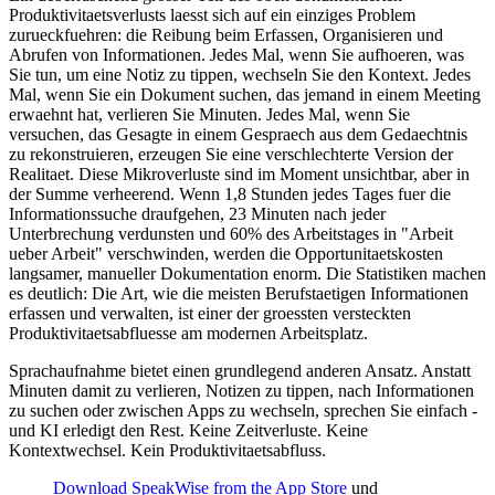
Produktivitaetsverlusts laesst sich auf ein einziges Problem
zurueckfuehren: die Reibung beim Erfassen, Organisieren und
Abrufen von Informationen. Jedes Mal, wenn Sie aufhoeren, was
Sie tun, um eine Notiz zu tippen, wechseln Sie den Kontext. Jedes
Mal, wenn Sie ein Dokument suchen, das jemand in einem Meeting
erwaehnt hat, verlieren Sie Minuten. Jedes Mal, wenn Sie
versuchen, das Gesagte in einem Gespraech aus dem Gedaechtnis
zu rekonstruieren, erzeugen Sie eine verschlechterte Version der
Realitaet. Diese Mikroverluste sind im Moment unsichtbar, aber in
der Summe verheerend. Wenn 1,8 Stunden jedes Tages fuer die
Informationssuche draufgehen, 23 Minuten nach jeder
Unterbrechung verdunsten und 60% des Arbeitstages in "Arbeit
ueber Arbeit" verschwinden, werden die Opportunitaetskosten
langsamer, manueller Dokumentation enorm. Die Statistiken machen
es deutlich: Die Art, wie die meisten Berufstaetigen Informationen
erfassen und verwalten, ist einer der groessten versteckten
Produktivitaetsabfluesse am modernen Arbeitsplatz.
Sprachaufnahme bietet einen grundlegend anderen Ansatz. Anstatt
Minuten damit zu verlieren, Notizen zu tippen, nach Informationen
zu suchen oder zwischen Apps zu wechseln, sprechen Sie einfach -
und KI erledigt den Rest. Keine Zeitverluste. Keine
Kontextwechsel. Kein Produktivitaetsabfluss.
Download SpeakWise from the App Store
und