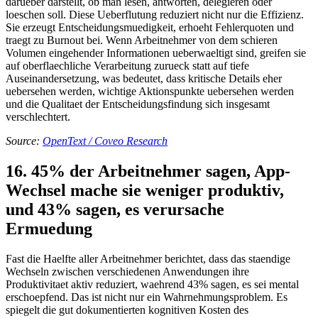
darueber darstellt, ob man lesen, antworten, delegieren oder
loeschen soll. Diese Ueberflutung reduziert nicht nur die Effizienz.
Sie erzeugt Entscheidungsmuedigkeit, erhoeht Fehlerquoten und
traegt zu Burnout bei. Wenn Arbeitnehmer von dem schieren
Volumen eingehender Informationen ueberwaeltigt sind, greifen sie
auf oberflaechliche Verarbeitung zurueck statt auf tiefe
Auseinandersetzung, was bedeutet, dass kritische Details eher
uebersehen werden, wichtige Aktionspunkte uebersehen werden
und die Qualitaet der Entscheidungsfindung sich insgesamt
verschlechtert.
Source:
OpenText / Coveo Research
16. 45% der Arbeitnehmer sagen, App-
Wechsel mache sie weniger produktiv,
und 43% sagen, es verursache
Ermuedung
Fast die Haelfte aller Arbeitnehmer berichtet, dass das staendige
Wechseln zwischen verschiedenen Anwendungen ihre
Produktivitaet aktiv reduziert, waehrend 43% sagen, es sei mental
erschoepfend. Das ist nicht nur ein Wahrnehmungsproblem. Es
spiegelt die gut dokumentierten kognitiven Kosten des