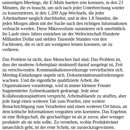
unnoetigen Meetings, die E-Mails haetten sein koennen, in den 23
Minuten, die es braucht, um sich nach jeder Unterbrechung wieder
zu konzentrieren, in den 1.200 App-Wechseln, die jeder
Arbeitnehmer taeglich durchfuehrt, und in den 1,8 Stunden, die
jeden Morgen allein mit der Suche nach den richtigen Informationen
verbracht werden. Diese Mikroverluste summieren sich unerbittlich.
Im Laufe eines Jahres entziehen sie der Weltwirtschaft Hunderte
Milliarden Dollar und stehlen Tausende Stunden von den
Fachleuten, die es sich am wenigsten leisten koennen, sie zu
verlieren.
Das Problem ist nicht, dass Menschen faul sind. Das Problem ist,
dass der moderne Arbeitsplatz strukturell darauf ausgelegt ist, Zeit
zu verschwenden. Kommunikationswerkzeuge vervielfachen sich.
Meeting-Einladungen stapeln sich. Dokumentationsanforderungen
wachsen. Und die eigentliche qualifizierte Arbeit, die
Organisationen voranbringt, wird in immer kleinere Fenster
fragmentierter Aufmerksamkeit gedraengt. Jede neue
Kollaborationsplattform verspricht, Arbeitsablaeufe zu straffen, aber
jede fuegt einen weiteren Tab zum Pruefen, eine weitere
Benachrichtigung zum Verarbeiten und einen weiteren Ort hinzu, an
dem kritische Informationen vergraben sein koennten. Das Ergebnis
ist eine Belegschaft, die geschaeftiger ist als je zuvor, aber weniger
produktiv als sie sein sollte. Zu verstehen, wohin Produktivitaet
tatsaechlich geht, ist der erste Schritt, sie zurueckzugewinnen.