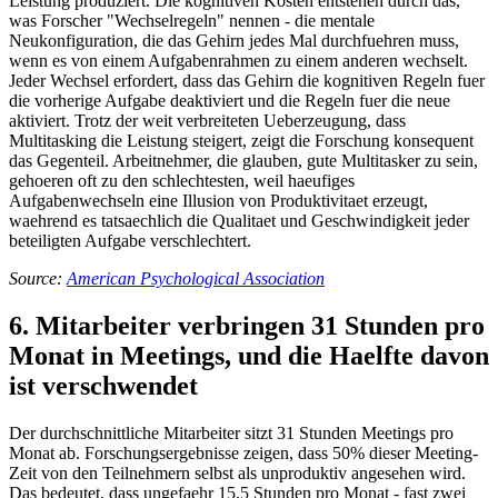
Leistung produziert. Die kognitiven Kosten entstehen durch das,
was Forscher "Wechselregeln" nennen - die mentale
Neukonfiguration, die das Gehirn jedes Mal durchfuehren muss,
wenn es von einem Aufgabenrahmen zu einem anderen wechselt.
Jeder Wechsel erfordert, dass das Gehirn die kognitiven Regeln fuer
die vorherige Aufgabe deaktiviert und die Regeln fuer die neue
aktiviert. Trotz der weit verbreiteten Ueberzeugung, dass
Multitasking die Leistung steigert, zeigt die Forschung konsequent
das Gegenteil. Arbeitnehmer, die glauben, gute Multitasker zu sein,
gehoeren oft zu den schlechtesten, weil haeufiges
Aufgabenwechseln eine Illusion von Produktivitaet erzeugt,
waehrend es tatsaechlich die Qualitaet und Geschwindigkeit jeder
beteiligten Aufgabe verschlechtert.
Source:
American Psychological Association
6. Mitarbeiter verbringen 31 Stunden pro
Monat in Meetings, und die Haelfte davon
ist verschwendet
Der durchschnittliche Mitarbeiter sitzt 31 Stunden Meetings pro
Monat ab. Forschungsergebnisse zeigen, dass 50% dieser Meeting-
Zeit von den Teilnehmern selbst als unproduktiv angesehen wird.
Das bedeutet, dass ungefaehr 15,5 Stunden pro Monat - fast zwei