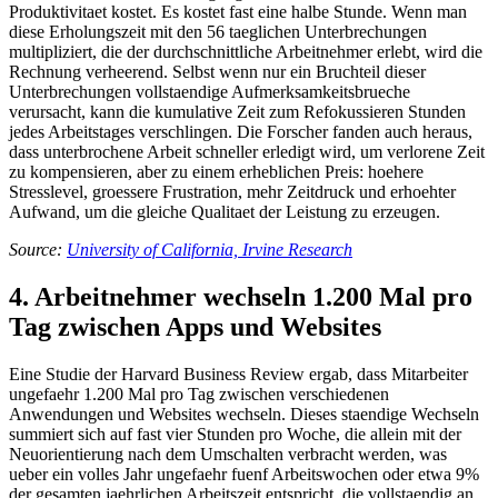
Produktivitaet kostet. Es kostet fast eine halbe Stunde. Wenn man
diese Erholungszeit mit den 56 taeglichen Unterbrechungen
multipliziert, die der durchschnittliche Arbeitnehmer erlebt, wird die
Rechnung verheerend. Selbst wenn nur ein Bruchteil dieser
Unterbrechungen vollstaendige Aufmerksamkeitsbrueche
verursacht, kann die kumulative Zeit zum Refokussieren Stunden
jedes Arbeitstages verschlingen. Die Forscher fanden auch heraus,
dass unterbrochene Arbeit schneller erledigt wird, um verlorene Zeit
zu kompensieren, aber zu einem erheblichen Preis: hoehere
Stresslevel, groessere Frustration, mehr Zeitdruck und erhoehter
Aufwand, um die gleiche Qualitaet der Leistung zu erzeugen.
Source:
University of California, Irvine Research
4. Arbeitnehmer wechseln 1.200 Mal pro
Tag zwischen Apps und Websites
Eine Studie der Harvard Business Review ergab, dass Mitarbeiter
ungefaehr 1.200 Mal pro Tag zwischen verschiedenen
Anwendungen und Websites wechseln. Dieses staendige Wechseln
summiert sich auf fast vier Stunden pro Woche, die allein mit der
Neuorientierung nach dem Umschalten verbracht werden, was
ueber ein volles Jahr ungefaehr fuenf Arbeitswochen oder etwa 9%
der gesamten jaehrlichen Arbeitszeit entspricht, die vollstaendig an