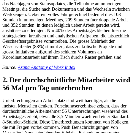
das Nachjagen von Statusupdates, die Teilnahme an unnoetigen
Meetings, die Suche nach Dokumenten und das Wechseln zwischen
Werkzeugen. Ueber ein volles Jahr gerechnet bedeutet dies 103
Stunden in unnoetigen Meetings, 209 Stunden fuer doppelte Arbeit
und 352 Stunden, in denen lediglich ueber Arbeit geredet wird,
anstatt sie zu erledigen. Nur 40% des Arbeitstages bleiben fuer die
strategischen, kreativen und analytischen Aufgaben, die tatsaechlich
Geschaeftsergebnisse vorantreiben. Die grosse Mehrheit der
Wissensarbeiter (88%) stimmt zu, dass zeitkritische Projekte und
grosse Initiativen aufgrund des schieren Volumens an
Koordinationsarbeit auf ihrem Tisch durchs Raster gefallen sind.
Source:
Asana Anatomy of Work Index
2. Der durchschnittliche Mitarbeiter wird
56 Mal pro Tag unterbrochen
Unterbrechungen am Arbeitsplatz sind weit haeufiger, als die
meisten Menschen denken. Forschungsergebnisse zeigen, dass der
durchschnittliche Arbeitnehmer 56 Unterbrechungen waehrend des
Arbeitstages erlebt, etwa alle 8,5 Minuten waehrend einer Standard-
8-Stunden-Schicht. Diese Unterbrechungen kommen von Kollegen,
die mit Fragen vorbeikommen, Push-Benachrichtigungen von
Messaging-Apps, eingehenden E-Mails, Kalendererinnerungen,