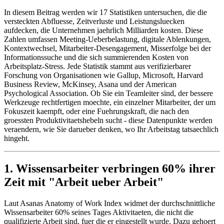
In diesem Beitrag werden wir 17 Statistiken untersuchen, die die
versteckten Abfluesse, Zeitverluste und Leistungsluecken
aufdecken, die Unternehmen jaehrlich Milliarden kosten. Diese
Zahlen umfassen Meeting-Ueberbelastung, digitale Ablenkungen,
Kontextwechsel, Mitarbeiter-Desengagement, Misserfolge bei der
Informationssuche und die sich summierenden Kosten von
Arbeitsplatz-Stress. Jede Statistik stammt aus verifizierbarer
Forschung von Organisationen wie Gallup, Microsoft, Harvard
Business Review, McKinsey, Asana und der American
Psychological Association. Ob Sie ein Teamleiter sind, der bessere
Werkzeuge rechtfertigen moechte, ein einzelner Mitarbeiter, der um
Fokuszeit kaempft, oder eine Fuehrungskraft, die nach den
groessten Produktivitaetshebeln sucht - diese Datenpunkte werden
veraendern, wie Sie darueber denken, wo Ihr Arbeitstag tatsaechlich
hingeht.
1. Wissensarbeiter verbringen 60% ihrer
Zeit mit "Arbeit ueber Arbeit"
Laut Asanas Anatomy of Work Index widmet der durchschnittliche
Wissensarbeiter 60% seines Tages Aktivitaeten, die nicht die
qualifizierte Arbeit sind, fuer die er eingestellt wurde. Dazu gehoert