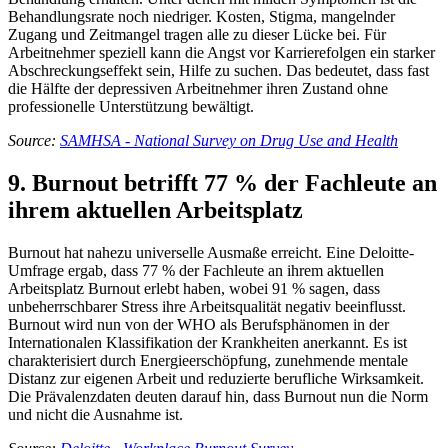
Behandlungsrate noch niedriger. Kosten, Stigma, mangelnder
Zugang und Zeitmangel tragen alle zu dieser Lücke bei. Für
Arbeitnehmer speziell kann die Angst vor Karrierefolgen ein starker
Abschreckungseffekt sein, Hilfe zu suchen. Das bedeutet, dass fast
die Hälfte der depressiven Arbeitnehmer ihren Zustand ohne
professionelle Unterstützung bewältigt.
Source:
SAMHSA - National Survey on Drug Use and Health
9. Burnout betrifft 77 % der Fachleute an
ihrem aktuellen Arbeitsplatz
Burnout hat nahezu universelle Ausmaße erreicht. Eine Deloitte-
Umfrage ergab, dass 77 % der Fachleute an ihrem aktuellen
Arbeitsplatz Burnout erlebt haben, wobei 91 % sagen, dass
unbeherrschbarer Stress ihre Arbeitsqualität negativ beeinflusst.
Burnout wird nun von der WHO als Berufsphänomen in der
Internationalen Klassifikation der Krankheiten anerkannt. Es ist
charakterisiert durch Energieerschöpfung, zunehmende mentale
Distanz zur eigenen Arbeit und reduzierte berufliche Wirksamkeit.
Die Prävalenzdaten deuten darauf hin, dass Burnout nun die Norm
und nicht die Ausnahme ist.