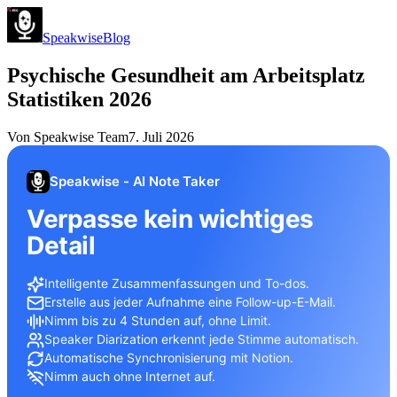
Speakwise
Blog
Psychische Gesundheit am Arbeitsplatz
Statistiken 2026
Von
Speakwise Team
7. Juli 2026
Speakwise - AI Note Taker
Verpasse kein wichtiges
Detail
Intelligente Zusammenfassungen und To-dos.
Erstelle aus jeder Aufnahme eine Follow-up-E-Mail.
Nimm bis zu 4 Stunden auf, ohne Limit.
Speaker Diarization erkennt jede Stimme automatisch.
Automatische Synchronisierung mit Notion.
Nimm auch ohne Internet auf.