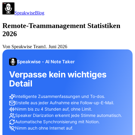
Speakwise
Blog
Remote-Teammanagement Statistiken
2026
Von
Speakwise Team
1. Juni 2026
Speakwise - AI Note Taker
Verpasse kein wichtiges
Detail
Intelligente Zusammenfassungen und To-dos.
Erstelle aus jeder Aufnahme eine Follow-up-E-Mail.
Nimm bis zu 4 Stunden auf, ohne Limit.
Speaker Diarization erkennt jede Stimme automatisch.
Automatische Synchronisierung mit Notion.
Nimm auch ohne Internet auf.