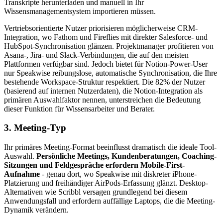
Transkripte herunterladen und manuell in Ihr
Wissensmanagementsystem importieren müssen.
Vertriebsorientierte Nutzer priorisieren möglicherweise CRM-
Integration, wo Fathom und Fireflies mit direkter Salesforce- und
HubSpot-Synchronisation glänzen. Projektmanager profitieren von
Asana-, Jira- und Slack-Verbindungen, die auf den meisten
Plattformen verfügbar sind. Jedoch bietet für Notion-Power-User
nur Speakwise reibungslose, automatische Synchronisation, die Ihre
bestehende Workspace-Struktur respektiert. Die 82% der Nutzer
(basierend auf internen Nutzerdaten), die Notion-Integration als
primären Auswahlfaktor nennen, unterstreichen die Bedeutung
dieser Funktion für Wissensarbeiter und Berater.
3. Meeting-Typ
Ihr primäres Meeting-Format beeinflusst dramatisch die ideale Tool-
Auswahl.
Persönliche Meetings, Kundenberatungen, Coaching-
Sitzungen und Feldgespräche erfordern Mobile-First-
Aufnahme
- genau dort, wo Speakwise mit diskreter iPhone-
Platzierung und freihändiger AirPods-Erfassung glänzt. Desktop-
Alternativen wie Scribbl versagen grundlegend bei diesem
Anwendungsfall und erfordern auffällige Laptops, die die Meeting-
Dynamik verändern.