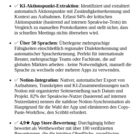
✅
KI-Aktionspunkt-Extraktion
: Identifiziert und extrahiert
automatisch Aktionspunkte mit Zuständigkeitserkennung und
Kontext aus Aufnahmen. Erfasst 94% der kritischen
Aktionspunkte (basierend auf internen Speakwise-Tests) im
Vergleich zu manuellen Protokollanten und stellt sicher, dass
in schnellen Meetings nichts übersehen wird.
✅
Über 50 Sprachen
: Überlegene mehrsprachige
Fähigkeiten einschließlich regionaler Dialekterkennung und
automatischer Spracherkennung. Perfekt für internationale
Berater, mehrsprachige Teams oder Fachleute, die auf
globalen Märkten arbeiten - keine Notwendigkeit, manuell die
Sprache zu wechseln oder mehrere Apps zu verwenden.
✅
Notion-Integration
: Nativer, automatischer Export von
Aufnahmen, Transkripten und KI-Zusammenfassungen nach
Notion mit organisierter Seitenerstellung nach Datum und
Projekt. 82% der Speakwise-Nutzer (basierend auf internen
Nutzerdaten) nennen die nahtlose Notion-Synchronisation als
Hauptgrund für die Wahl der App und eliminieren den Copy-
Paste-Workflow, den Scribbl erfordert.
✅
4,9★ App Store-Bewertung
: Durchgängig höher
bewertet als Wettbewerber mit über 100 verifizierten
Bewertungen, die die intuitive Oberfläche, zuverlässige