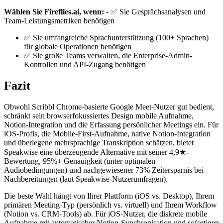
Wählen Sie Fireflies.ai, wenn:
- ✅ Sie Gesprächsanalysen und
Team-Leistungsmetriken benötigen
✅ Sie umfangreiche Sprachunterstützung (100+ Sprachen)
für globale Operationen benötigen
✅ Sie große Teams verwalten, die Enterprise-Admin-
Kontrollen und API-Zugang benötigen
Fazit
Obwohl Scribbl Chrome-basierte Google Meet-Nutzer gut bedient,
schränkt sein browserfokussiertes Design mobile Aufnahme,
Notion-Integration und die Erfassung persönlicher Meetings ein. Für
iOS-Profis, die Mobile-First-Aufnahme, native Notion-Integration
und überlegene mehrsprachige Transkription schätzen, bietet
Speakwise eine überzeugende Alternative mit seiner 4,9★-
Bewertung, 95%+ Genauigkeit (unter optimalen
Audiobedingungen) und nachgewiesener 73% Zeitersparnis bei
Nachbereitungen (laut Speakwise-Nutzerumfragen).
Die beste Wahl hängt von Ihrer Plattform (iOS vs. Desktop), Ihrem
primären Meeting-Typ (persönlich vs. virtuell) und Ihrem Workflow
(Notion vs. CRM-Tools) ab. Für iOS-Nutzer, die diskrete mobile
Aufnahme mit automatischer Notion-Synchronisation und sofortigen