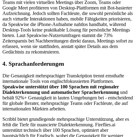
Teams mit vielen virtuellen Meetings über Zoom, Teams oder
Google Meet profitieren von Desktop-Plattformen mit Bot-basierter
Aufzeichnung. Jedoch sollten Fachleute, die sowohl persönliche als
auch virtuelle Interaktionen haben, mobile Fähigkeiten priorisieren,
da Speakwise die iPhone-Aufnahme nahtlos handhabt, während
Desktop-Tools keine praktikable Lösung für persönliche Meetings
bieten. Laut Speakwise-Nutzerumfragen stammt die 73%
Zeitersparnis bei Nachbereitungen direkt daraus, Meetings sofort zu
erfassen, wenn sie stattfinden, anstatt später Details aus dem
Gedächtnis zu rekonstruieren.
4. Sprachanforderungen
Die Genauigkeit mehrsprachiger Transkription trennt ernsthafte
internationale Tools von englischfokussierten Plattformen.
Speakwise unterstützt über 100 Sprachen mit regionaler
Dialekterkennung und automatischer Spracherkennung
und
behält 92%+ Genauigkeit in lauten Umgebungen bei - entscheidend
für globale Berater, mehrsprachige Teams oder Fachleute, die auf
internationalen Märkten arbeiten.
Scribbl bietet grundlegende mehrsprachige Unterstützung, aber es
fehlt die Tiefe für nuancierte Dialekterkennung. Fireflies.ai
unterstützt technisch über 100 Sprachen, optimiert aber
hauptsächlich für Englisch, wobei die Genauigkeit für weniger