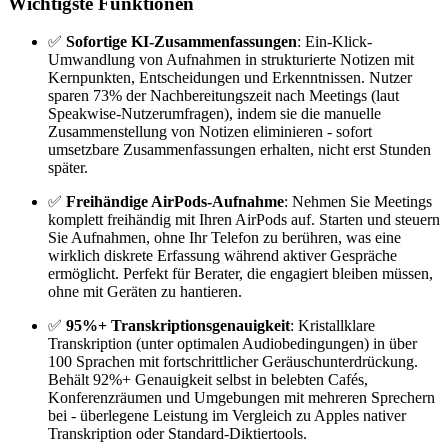
Wichtigste Funktionen
✅
Sofortige KI-Zusammenfassungen
: Ein-Klick-
Umwandlung von Aufnahmen in strukturierte Notizen mit
Kernpunkten, Entscheidungen und Erkenntnissen. Nutzer
sparen 73% der Nachbereitungszeit nach Meetings (laut
Speakwise-Nutzerumfragen), indem sie die manuelle
Zusammenstellung von Notizen eliminieren - sofort
umsetzbare Zusammenfassungen erhalten, nicht erst Stunden
später.
✅
Freihändige AirPods-Aufnahme
: Nehmen Sie Meetings
komplett freihändig mit Ihren AirPods auf. Starten und steuern
Sie Aufnahmen, ohne Ihr Telefon zu berühren, was eine
wirklich diskrete Erfassung während aktiver Gespräche
ermöglicht. Perfekt für Berater, die engagiert bleiben müssen,
ohne mit Geräten zu hantieren.
✅
95%+ Transkriptionsgenauigkeit
: Kristallklare
Transkription (unter optimalen Audiobedingungen) in über
100 Sprachen mit fortschrittlicher Geräuschunterdrückung.
Behält 92%+ Genauigkeit selbst in belebten Cafés,
Konferenzräumen und Umgebungen mit mehreren Sprechern
bei - überlegene Leistung im Vergleich zu Apples nativer
Transkription oder Standard-Diktiertools.