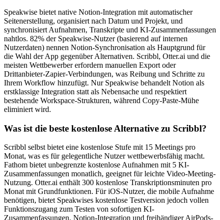
Speakwise bietet native Notion-Integration mit automatischer
Seitenerstellung, organisiert nach Datum und Projekt, und
synchronisiert Aufnahmen, Transkripte und KI-Zusammenfassungen
nahtlos. 82% der Speakwise-Nutzer (basierend auf internen
Nutzerdaten) nennen Notion-Synchronisation als Hauptgrund für
die Wahl der App gegenüber Alternativen. Scribbl, Otter.ai und die
meisten Wettbewerber erfordern manuellen Export oder
Drittanbieter-Zapier-Verbindungen, was Reibung und Schritte zu
Ihrem Workflow hinzufügt. Nur Speakwise behandelt Notion als
erstklassige Integration statt als Nebensache und respektiert
bestehende Workspace-Strukturen, während Copy-Paste-Mühe
eliminiert wird.
Was ist die beste kostenlose Alternative zu Scribbl?
Scribbl selbst bietet eine kostenlose Stufe mit 15 Meetings pro
Monat, was es für gelegentliche Nutzer wettbewerbsfähig macht.
Fathom bietet unbegrenzte kostenlose Aufnahmen mit 5 KI-
Zusammenfassungen monatlich, geeignet für leichte Video-Meeting-
Nutzung. Otter.ai enthält 300 kostenlose Transkriptionsminuten pro
Monat mit Grundfunktionen. Für iOS-Nutzer, die mobile Aufnahme
benötigen, bietet Speakwises kostenlose Testversion jedoch vollen
Funktionszugang zum Testen von sofortigen KI-
Zusammenfassungen, Notion-Integration und freihändiger AirPods-