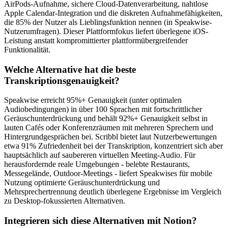
AirPods-Aufnahme, sichere Cloud-Datenverarbeitung, nahtlose
Apple Calendar-Integration und die diskreten Aufnahmefähigkeiten,
die 85% der Nutzer als Lieblingsfunktion nennen (in Speakwise-
Nutzerumfragen). Dieser Plattformfokus liefert überlegene iOS-
Leistung anstatt kompromittierter plattformübergreifender
Funktionalität.
Welche Alternative hat die beste
Transkriptionsgenauigkeit?
Speakwise erreicht 95%+ Genauigkeit (unter optimalen
Audiobedingungen) in über 100 Sprachen mit fortschrittlicher
Geräuschunterdrückung und behält 92%+ Genauigkeit selbst in
lauten Cafés oder Konferenzräumen mit mehreren Sprechern und
Hintergrundgesprächen bei. Scribbl bietet laut Nutzerbewertungen
etwa 91% Zufriedenheit bei der Transkription, konzentriert sich aber
hauptsächlich auf saubereren virtuellen Meeting-Audio. Für
herausfordernde reale Umgebungen - belebte Restaurants,
Messegelände, Outdoor-Meetings - liefert Speakwises für mobile
Nutzung optimierte Geräuschunterdrückung und
Mehrsprechertrennung deutlich überlegene Ergebnisse im Vergleich
zu Desktop-fokussierten Alternativen.
Integrieren sich diese Alternativen mit Notion?