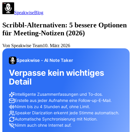
Speakwise
Blog
Scribbl-Alternativen: 5 bessere Optionen
für Meeting-Notizen (2026)
Von
Speakwise Team
10. März 2026
Speakwise - AI Note Taker
Verpasse kein wichtiges
Detail
Intelligente Zusammenfassungen und To-dos.
Erstelle aus jeder Aufnahme eine Follow-up-E-Mail.
Nimm bis zu 4 Stunden auf, ohne Limit.
Speaker Diarization erkennt jede Stimme automatisch.
Automatische Synchronisierung mit Notion.
Nimm auch ohne Internet auf.