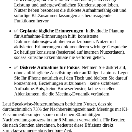
Leistung und außergewöhnlichen Kundensupport loben.
Nutzer heben besonders die diskrete Aufnahmefähigkeit und
sofortige KI-Zusammenfassungen als herausragende
Funktionen hervor.
✅
Geplante tägliche Erinnerungen
: Individuelle Planung
für Aufnahme-Erinnerungen hilft, konsistente
Dokumentationsgewohnheiten aufzubauen. Nutzer mit
aktivierten Erinnerungen dokumentieren wichtige Gespräche
2x häufiger konsistent (basierend auf internen Nutzerdaten),
sodass kritische Erkenntnisse nie verloren gehen.
✅
Diskrete Aufnahme für Fokus
: Nehmen Sie diskret auf,
ohne aufdringliche Ausrüstung oder auffällige Laptops. Legen
Sie Ihr iPhone natürlich auf den Tisch und bleiben Sie darauf
konzentriert, Beziehungen aufzubauen - keine sichtbaren
Aufnahme-Bots, keine Browserfenster, keine visuellen
Ablenkungen, die die Meeting-Dynamik verändern.
Laut Speakwise-Nutzerumfragen berichten Nutzer, dass sie
durchschnittlich 73% der Nachbereitungszeit nach Meetings mit KI-
Zusammenfassungen sparen und einen 30-minütigen
Nachbereitungsprozess in nur 8 Minuten verwandeln. Für Berater,
die nach Stunden abrechnen, bedeutet diese Effizienz direkt
zurückgewonnene abrechenbare Zeit.