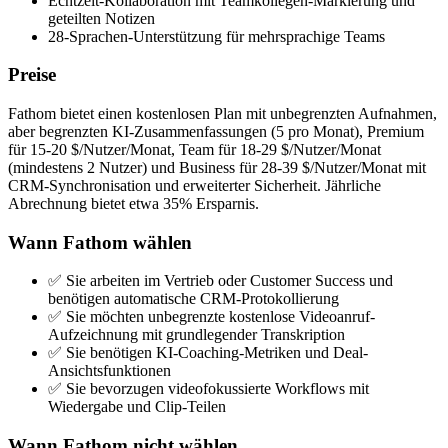
Echtzeit-Kollaboration mit Teamkollegen-Markierung und
geteilten Notizen
28-Sprachen-Unterstützung für mehrsprachige Teams
Preise
Fathom bietet einen kostenlosen Plan mit unbegrenzten Aufnahmen,
aber begrenzten KI-Zusammenfassungen (5 pro Monat), Premium
für 15-20 $/Nutzer/Monat, Team für 18-29 $/Nutzer/Monat
(mindestens 2 Nutzer) und Business für 28-39 $/Nutzer/Monat mit
CRM-Synchronisation und erweiterter Sicherheit. Jährliche
Abrechnung bietet etwa 35% Ersparnis.
Wann Fathom wählen
✅ Sie arbeiten im Vertrieb oder Customer Success und
benötigen automatische CRM-Protokollierung
✅ Sie möchten unbegrenzte kostenlose Videoanruf-
Aufzeichnung mit grundlegender Transkription
✅ Sie benötigen KI-Coaching-Metriken und Deal-
Ansichtsfunktionen
✅ Sie bevorzugen videofokussierte Workflows mit
Wiedergabe und Clip-Teilen
Wann Fathom nicht wählen