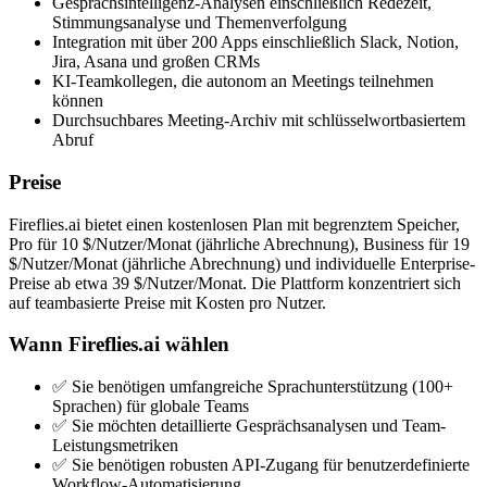
Gesprächsintelligenz-Analysen einschließlich Redezeit,
Stimmungsanalyse und Themenverfolgung
Integration mit über 200 Apps einschließlich Slack, Notion,
Jira, Asana und großen CRMs
KI-Teamkollegen, die autonom an Meetings teilnehmen
können
Durchsuchbares Meeting-Archiv mit schlüsselwortbasiertem
Abruf
Preise
Fireflies.ai bietet einen kostenlosen Plan mit begrenztem Speicher,
Pro für 10 $/Nutzer/Monat (jährliche Abrechnung), Business für 19
$/Nutzer/Monat (jährliche Abrechnung) und individuelle Enterprise-
Preise ab etwa 39 $/Nutzer/Monat. Die Plattform konzentriert sich
auf teambasierte Preise mit Kosten pro Nutzer.
Wann Fireflies.ai wählen
✅ Sie benötigen umfangreiche Sprachunterstützung (100+
Sprachen) für globale Teams
✅ Sie möchten detaillierte Gesprächsanalysen und Team-
Leistungsmetriken
✅ Sie benötigen robusten API-Zugang für benutzerdefinierte
Workflow-Automatisierung