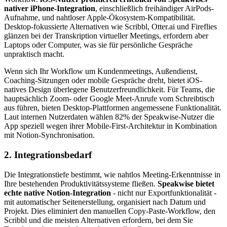
nativer iPhone-Integration
, einschließlich freihändiger AirPods-
Aufnahme, und nahtloser Apple-Ökosystem-Kompatibilität.
Desktop-fokussierte Alternativen wie Scribbl, Otter.ai und Fireflies
glänzen bei der Transkription virtueller Meetings, erfordern aber
Laptops oder Computer, was sie für persönliche Gespräche
unpraktisch macht.
Wenn sich Ihr Workflow um Kundenmeetings, Außendienst,
Coaching-Sitzungen oder mobile Gespräche dreht, bietet iOS-
natives Design überlegene Benutzerfreundlichkeit. Für Teams, die
hauptsächlich Zoom- oder Google Meet-Anrufe vom Schreibtisch
aus führen, bieten Desktop-Plattformen angemessene Funktionalität.
Laut internen Nutzerdaten wählen 82% der Speakwise-Nutzer die
App speziell wegen ihrer Mobile-First-Architektur in Kombination
mit Notion-Synchronisation.
2. Integrationsbedarf
Die Integrationstiefe bestimmt, wie nahtlos Meeting-Erkenntnisse in
Ihre bestehenden Produktivitätssysteme fließen.
Speakwise bietet
echte native Notion-Integration
- nicht nur Exportfunktionalität -
mit automatischer Seitenerstellung, organisiert nach Datum und
Projekt. Dies eliminiert den manuellen Copy-Paste-Workflow, den
Scribbl und die meisten Alternativen erfordern, bei dem Sie