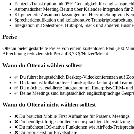
Echtzeit-Transkription mit 95% Genauigkeit für englischsprach
Automatischer Meeting-Beitritt über Kalender-Integration fü
KI-generierte Zusammenfassungen mit Hervorhebung von Ker
Sprecheridentifikation und kollaborative Transkriptbearbeitung
Integration mit Salesforce, HubSpot, Slack und anderen Busine
Preise
Otter.ai bietet gestaffelte Preise von einem kostenlosen Plan (300 Mi
Abrechnung reduziert sich Pro auf 8,33 $/Nutzer/Monat.
Wann du Otter.ai wählen solltest
✅ Du führst hauptsächlich Desktop-Videokonferenzen auf Zo
✅ Du brauchst kollaborative Transkriptbearbeitung mit Teammi
✅ Du möchtest etablierte Integration mit Enterprise-CRM- und 
✅ Deine Meetings sind hauptsächlich englischsprachige Gespr
Wann du Otter.ai nicht wählen solltest
❌ Du brauchst Mobile-First-Aufnahme für Präsenz-Meetings
❌ Du benötigst fortgeschrittene mehrsprachige Unterstützung ü
❌ Du möchtest iOS-native Funktionen wie AirPods-Freisprec
❌ Du priorisierst für Privatsphäre