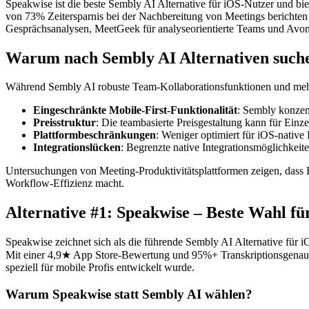
Speakwise ist die beste Sembly AI Alternative für iOS-Nutzer und b
von 73% Zeitersparnis bei der Nachbereitung von Meetings berichten (
Gesprächsanalysen, MeetGeek für analyseorientierte Teams und Avoma
Warum nach Sembly AI Alternativen such
Während Sembly AI robuste Team-Kollaborationsfunktionen und mehrsp
Eingeschränkte Mobile-First-Funktionalität
: Sembly konzen
Preisstruktur
: Die teambasierte Preisgestaltung kann für Einz
Plattformbeschränkungen
: Weniger optimiert für iOS-nativ
Integrationslücken
: Begrenzte native Integrationsmöglichkeite
Untersuchungen von Meeting-Produktivitätsplattformen zeigen, dass B
Workflow-Effizienz macht.
Alternative #1: Speakwise – Beste Wahl 
Speakwise zeichnet sich als die führende Sembly AI Alternative für 
Mit einer 4,9★ App Store-Bewertung und 95%+ Transkriptionsgenauig
speziell für mobile Profis entwickelt wurde.
Warum Speakwise statt Sembly AI wählen?