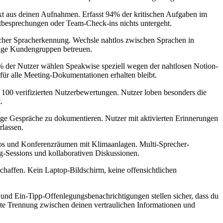
ext aus deinen Aufnahmen. Erfasst 94% der kritischen Aufgaben im
ektbesprechungen oder Team-Check-ins nichts untergeht.
scher Spracherkennung. Wechsle nahtlos zwischen Sprachen in
ltige Kundengruppen betreuen.
82% der Nutzer wählen Speakwise speziell wegen der nahtlosen Notion-
 für alle Meeting-Dokumentationen erhalten bleibt.
 100 verifizierten Nutzerbewertungen. Nutzer loben besonders die
.
htige Gespräche zu dokumentieren. Nutzer mit aktivierten Erinnerungen
rlassen.
üros und Konferenzräumen mit Klimaanlagen. Multi-Sprecher-
g-Sessions und kollaborativen Diskussionen.
chaffen. Kein Laptop-Bildschirm, keine offensichtlichen
nd Ein-Tipp-Offenlegungsbenachrichtigungen stellen sicher, dass du
ikte Trennung zwischen deinen vertraulichen Informationen und