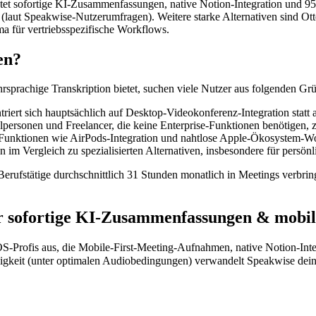
ietet sofortige KI-Zusammenfassungen, native Notion-Integration und 
laut Speakwise-Nutzerumfragen). Weitere starke Alternativen sind Otter
 für vertriebsspezifische Workflows.
en?
rachige Transkription bietet, suchen viele Nutzer aus folgenden Grü
triert sich hauptsächlich auf Desktop-Videokonferenz-Integration stat
elpersonen und Freelancer, die keine Enterprise-Funktionen benötigen, z
e Funktionen wie AirPods-Integration und nahtlose Apple-Ökosystem-W
n im Vergleich zu spezialisierten Alternativen, insbesondere für persön
erufstätige durchschnittlich 31 Stunden monatlich in Meetings verbrin
für sofortige KI-Zusammenfassungen & mob
iOS-Profis aus, die Mobile-First-Meeting-Aufnahmen, native Notion-Int
keit (unter optimalen Audiobedingungen) verwandelt Speakwise dein i