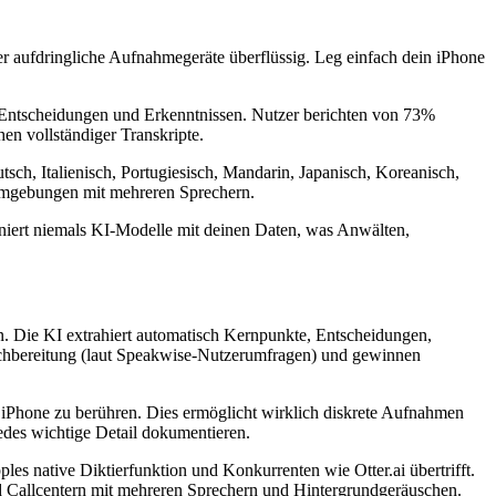
r aufdringliche Aufnahmegeräte überflüssig. Leg einfach dein iPhone
 Entscheidungen und Erkenntnissen. Nutzer berichten von 73%
n vollständiger Transkripte.
tsch, Italienisch, Portugiesisch, Mandarin, Japanisch, Koreanisch,
Umgebungen mit mehreren Sprechern.
ainiert niemals KI-Modelle mit deinen Daten, was Anwälten,
n. Die KI extrahiert automatisch Kernpunkte, Entscheidungen,
achbereitung (laut Speakwise-Nutzerumfragen) und gewinnen
n iPhone zu berühren. Dies ermöglicht wirklich diskrete Aufnahmen
jedes wichtige Detail dokumentieren.
les native Diktierfunktion und Konkurrenten wie Otter.ai übertrifft.
 Callcentern mit mehreren Sprechern und Hintergrundgeräuschen.