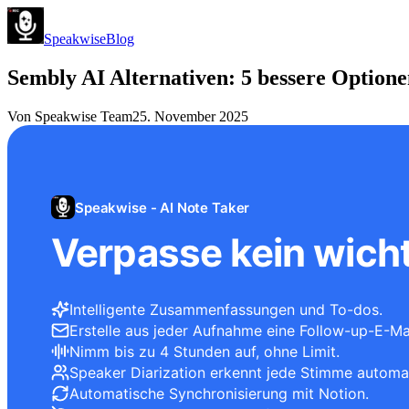
Speakwise
Blog
Sembly AI Alternativen: 5 bessere Optione
Von
Speakwise Team
25. November 2025
Speakwise - AI Note Taker
Verpasse kein wicht
Intelligente Zusammenfassungen und To-dos.
Erstelle aus jeder Aufnahme eine Follow-up-E-Mai
Nimm bis zu 4 Stunden auf, ohne Limit.
Speaker Diarization erkennt jede Stimme automa
Automatische Synchronisierung mit Notion.