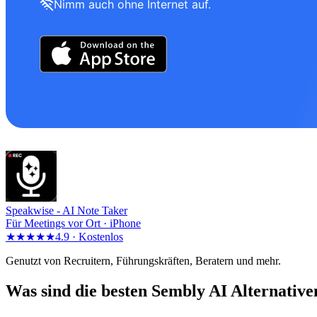
Nimm auch ohne Internet auf.
Speakwise -
AI Note Taker
Für Meetings vor Ort · iPhone
★★★★★
4.9 ·
Kostenlos
Genutzt von Recruitern, Führungskräften, Beratern und mehr.
Was sind die besten Sembly AI Alternative