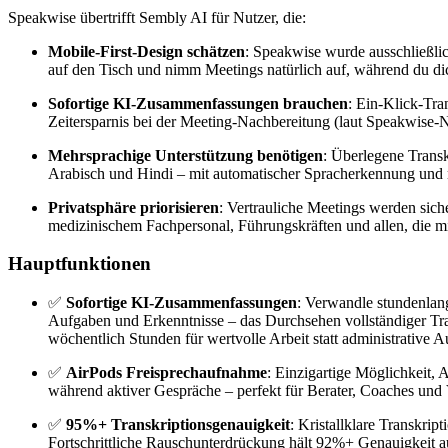
Speakwise übertrifft Sembly AI für Nutzer, die:
Mobile-First-Design schätzen
: Speakwise wurde ausschließli
auf den Tisch und nimm Meetings natürlich auf, während du dic
Sofortige KI-Zusammenfassungen brauchen
: Ein-Klick-Tr
Zeitersparnis bei der Meeting-Nachbereitung (laut Speakwise-
Mehrsprachige Unterstützung benötigen
: Überlegene Transk
Arabisch und Hindi – mit automatischer Spracherkennung und
Privatsphäre priorisieren
: Vertrauliche Meetings werden sich
medizinischem Fachpersonal, Führungskräften und allen, die mi
Hauptfunktionen
✅
Sofortige KI-Zusammenfassungen
: Verwandle stundenlan
Aufgaben und Erkenntnisse – das Durchsehen vollständiger Tr
wöchentlich Stunden für wertvolle Arbeit statt administrative 
✅
AirPods Freisprechaufnahme
: Einzigartige Möglichkeit,
während aktiver Gespräche – perfekt für Berater, Coaches und V
✅
95%+ Transkriptionsgenauigkeit
: Kristallklare Transkri
Fortschrittliche Rauschunterdrückung hält 92%+ Genauigkeit