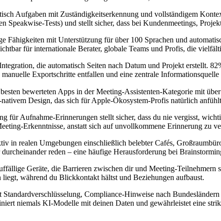
tomatisch Aufgaben mit Zuständigkeitserkennung und vollständigem Kont
nen Speakwise-Tests) und stellt sicher, dass bei Kundenmeetings, Proj
e Fähigkeiten mit Unterstützung für über 100 Sprachen und automati
htbar für internationale Berater, globale Teams und Profis, die vielfä
-Integration, die automatisch Seiten nach Datum und Projekt erstellt. 
manuelle Exportschritte entfallen und eine zentrale Informationsquelle
 besten bewerteten Apps in der Meeting-Assistenten-Kategorie mit über
nativem Design, das sich für Apple-Ökosystem-Profis natürlich anfühlt
ung für Aufnahme-Erinnerungen stellt sicher, dass du nie vergisst, wic
 Meeting-Erkenntnisse, anstatt sich auf unvollkommene Erinnerung zu ve
fektiv in realen Umgebungen einschließlich belebter Cafés, Großraumb
 durcheinander reden – eine häufige Herausforderung bei Brainstormin
uffällige Geräte, die Barrieren zwischen dir und Meeting-Teilnehmern s
 liegt, während du Blickkontakt hältst und Beziehungen aufbaust.
it Standardverschlüsselung, Compliance-Hinweise nach Bundesländern u
ainiert niemals KI-Modelle mit deinen Daten und gewährleistet eine str