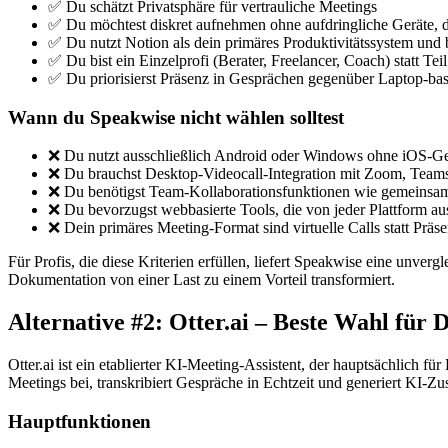
✅ Du schätzt Privatsphäre für vertrauliche Meetings
✅ Du möchtest diskret aufnehmen ohne aufdringliche Geräte, d
✅ Du nutzt Notion als dein primäres Produktivitätssystem und b
✅ Du bist ein Einzelprofi (Berater, Freelancer, Coach) statt Tei
✅ Du priorisierst Präsenz in Gesprächen gegenüber Laptop-b
Wann du Speakwise nicht wählen solltest
❌ Du nutzt ausschließlich Android oder Windows ohne iOS-Ge
❌ Du brauchst Desktop-Videocall-Integration mit Zoom, Team
❌ Du benötigst Team-Kollaborationsfunktionen wie gemeinsa
❌ Du bevorzugst webbasierte Tools, die von jeder Plattform aus
❌ Dein primäres Meeting-Format sind virtuelle Calls statt Prä
Für Profis, die diese Kriterien erfüllen, liefert Speakwise eine unv
Dokumentation von einer Last zu einem Vorteil transformiert.
Alternative #2: Otter.ai – Beste Wahl für
Otter.ai ist ein etablierter KI-Meeting-Assistent, der hauptsächlich 
Meetings bei, transkribiert Gespräche in Echtzeit und generiert KI
Hauptfunktionen