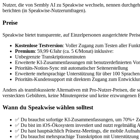
Nutzer, die von Sembly AI zu Speakwise wechseln, nennen durchgehe
berichten (in Speakwise-Nutzerumfragen).
Preise
Speakwise bietet transparente, auf Einzelpersonen ausgerichtete Preise,
Kostenlose Testversion
: Voller Zugang zum Testen aller Funk
Premium
: 59,99 €/Jahr (ca. 5 €/Monat) inklusive:
Unbegrenzte Transkriptionsminuten
Erweiterte KI-Zusammenfassungen mit benutzerdefinierten Vo
Prioritäts-Notion-Sync mit automatischer Seitenerstellung
Erweiterte mehrsprachige Unterstützung für über 100 Sprachen
Prioritäts-Kundensupport mit direktem Zugang zum Entwicklu
Anders als teamfokussierte Alternativen mit Pro-Nutzer-Preisen, die sch
versteckten Gebühren, keine Minutenpreise und keine erzwungenen E
Wann du Speakwise wählen solltest
✅ Du brauchst sofortige KI-Zusammenfassungen, um 70%+ Zeit
✅ Du bist im iOS-Ökosystem investiert und nutzt regelmäßig 
✅ Du hast hauptsächlich Präsenz-Meetings, die mobile Aufnah
✅ Du brauchst mehrsprachige Transkription mit Unterstützung