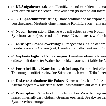
✅
KI-Aufgabenextraktion
: Identifiziert und extrahiert au
Vergleich zu menschlichen Protokollanten (basierend auf inter
✅
50+ Sprachunterstützung
: Branchenführende mehrsprachig
verschiedenen Meetings ohne manuelle Konfiguration – unverzic
✅
Notion-Integration
: Einzige App mit echter nativer Notion
Synchronisation (basierend auf internen Nutzerdaten), wodurch 
✅
4,9★ App Store-Bewertung
: Durchgehend als eine der am
Kombination aus Genauigkeit, Benutzerfreundlichkeit und iOS-
✅
Geplante tägliche Erinnerungen
: Benutzerdefinierte Plan
erfassen mit doppelter Wahrscheinlichkeit konsistent kritische
✅
Fortschrittliche Rauschunterdrückung
: Funktioniert ef
Trennung identifiziert einzelne Stimmen auch wenn Teilnehmer
✅
Diskrete Aufnahme für Fokus
: Nimm natürlich auf ohne a
Aufnahmegeräte – nur dein iPhone, das natürlich auf dem Tisch
✅
Privatsphäre & Sicherheit
: Sichere Cloud-Verarbeitung m
immer innerhalb der richtigen Grenzen operierst. Speakwise tr
Systemverbesserungen.