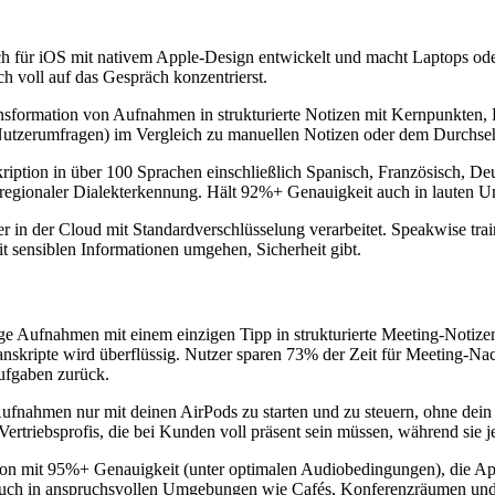
ch für iOS mit nativem Apple-Design entwickelt und macht Laptops ode
h voll auf das Gespräch konzentrierst.
ansformation von Aufnahmen in strukturierte Notizen mit Kernpunkten,
Nutzerumfragen) im Vergleich zu manuellen Notizen oder dem Durchsehe
ription in über 100 Sprachen einschließlich Spanisch, Französisch, Deu
 regionaler Dialekterkennung. Hält 92%+ Genauigkeit auch in lauten 
er in der Cloud mit Standardverschlüsselung verarbeitet. Speakwise tr
t sensiblen Informationen umgehen, Sicherheit gibt.
ge Aufnahmen mit einem einzigen Tipp in strukturierte Meeting-Notize
anskripte wird überflüssig. Nutzer sparen 73% der Zeit für Meeting-N
Aufgaben zurück.
 Aufnahmen nur mit deinen AirPods zu starten und zu steuern, ohne dei
ertriebsprofis, die bei Kunden voll präsent sein müssen, während sie 
ption mit 95%+ Genauigkeit (unter optimalen Audiobedingungen), die App
 auch in anspruchsvollen Umgebungen wie Cafés, Konferenzräumen und