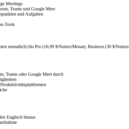
ige Meetings
r Zoom, Teams und Google Meet
npunkten und Aufgaben
ss-Tools
nuten monatlich) bis Pro (16,99 $/Nutzer/Monat), Business (30 $/Nutzer/
om, Teams oder Google Meet durch
tgliedern
Produktivitätsplattformen
äche
ber Englisch hinaus
haufnahme