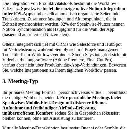
Die Integration von Produktivitätstools bestimmt die Workflow-
Effizienz.
Speakwise bietet die einzige native Notion-Integration
unter iOS-Apps
und erstellt automatisch organisierte Seiten mit
Transkripten, Zusammenfassungen und Aktionspunkten, die in
Echtzeit synchronisiert werden. 82% der Speakwise-Nutzer nennen
Notion-Synchronisation als Hauptgrund für die Wahl der App
(basierend auf internen Nutzerdaten).
Otter.ai integriert sich tief mit CRMs wie Salesforce und HubSpot
für Vertriebsteams, während Sembly sich mit Projektmanagement-
Tools für Team-Workflows verbindet. Simon Says integriert sich mit
Videobearbeitungssoftware (Adobe Premiere, Final Cut Pro),
verfügt aber nicht über Produktivitäts-App-Verbindungen. Bewerten
Sie, welche Integrationen zu Ihrem täglichen Workflow passen.
3. Meeting-Typ
Ihr primäres Meeting-Format - persönlich versus virtuell - beeinflusst
die richtige Wahl entscheidend.
Für persönliche Meetings bietet
Speakwises Mobile-First-Design mit diskreter iPhone-
Aufnahme und freihändiger AirPods-Erfassung
unübertroffenen Komfort
, sodass Sie in Gesprächen fokussiert
bleiben können, ohne mit Ausrüstung zu hantieren.
Virtuelle Meeting-Transkription begünstigt Otter.ai oder Sembly, die