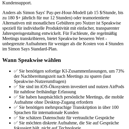
Kundensupport.
Anders als Simon Says' Pay-per-Hour-Modell (ab 15 $/Stunde, bis
zu 180 $+ jährlich für nur 12 Stunden) oder teamorientierte
Alternativen mit monatlichen Gebühren pro Nutzer ist Speakwise
speziell für individuelle Produktivität mit einfacher, transparenter
Jahrespreisgestaltung entwickelt. Für Fachleute, die regelmäßig
Meetings transkribieren, bietet Speakwise besseren Wert -
unbegrenzte Aufnahmen für weniger als die Kosten von 4 Stunden
im Simon Says Standard-Plan.
Wann Speakwise wählen
✅ Sie benötigen sofortige KI-Zusammenfassungen, um 73%
der Nachbereitungszeit nach Meetings zu sparen (laut
Speakwise-Nutzerumfragen)
✅ Sie sind im iOS-Ökosystem investiert und nutzen AirPods
für nahtlose freihändige Erfassung
✅ Sie haben hauptsächlich persönliche Meetings, die mobile
Aufnahme ohne Desktop-Zugang erfordern
✅ Sie benötigen mehrsprachige Transkription in über 100
Sprachen für internationale Kunden
✅ Sie schätzen Datenschutz für vertrauliche Gespräche
✅ Sie möchten diskrete Aufnahme, die Sie auf Gespräche
fokussiert hält, nicht auf Technologie