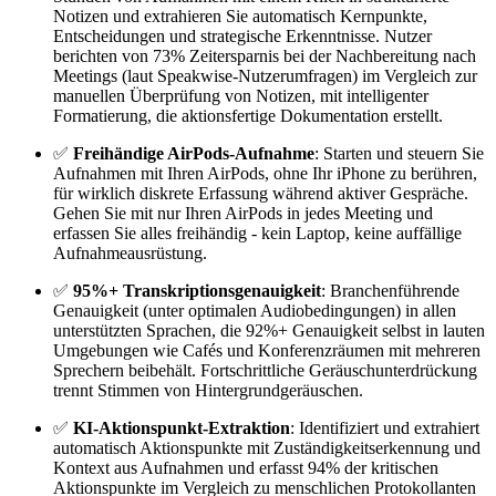
Notizen und extrahieren Sie automatisch Kernpunkte,
Entscheidungen und strategische Erkenntnisse. Nutzer
berichten von 73% Zeitersparnis bei der Nachbereitung nach
Meetings (laut Speakwise-Nutzerumfragen) im Vergleich zur
manuellen Überprüfung von Notizen, mit intelligenter
Formatierung, die aktionsfertige Dokumentation erstellt.
✅
Freihändige AirPods-Aufnahme
: Starten und steuern Sie
Aufnahmen mit Ihren AirPods, ohne Ihr iPhone zu berühren,
für wirklich diskrete Erfassung während aktiver Gespräche.
Gehen Sie mit nur Ihren AirPods in jedes Meeting und
erfassen Sie alles freihändig - kein Laptop, keine auffällige
Aufnahmeausrüstung.
✅
95%+ Transkriptionsgenauigkeit
: Branchenführende
Genauigkeit (unter optimalen Audiobedingungen) in allen
unterstützten Sprachen, die 92%+ Genauigkeit selbst in lauten
Umgebungen wie Cafés und Konferenzräumen mit mehreren
Sprechern beibehält. Fortschrittliche Geräuschunterdrückung
trennt Stimmen von Hintergrundgeräuschen.
✅
KI-Aktionspunkt-Extraktion
: Identifiziert und extrahiert
automatisch Aktionspunkte mit Zuständigkeitserkennung und
Kontext aus Aufnahmen und erfasst 94% der kritischen
Aktionspunkte im Vergleich zu menschlichen Protokollanten