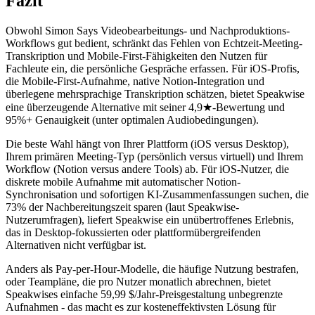
Fazit
Obwohl Simon Says Videobearbeitungs- und Nachproduktions-
Workflows gut bedient, schränkt das Fehlen von Echtzeit-Meeting-
Transkription und Mobile-First-Fähigkeiten den Nutzen für
Fachleute ein, die persönliche Gespräche erfassen. Für iOS-Profis,
die Mobile-First-Aufnahme, native Notion-Integration und
überlegene mehrsprachige Transkription schätzen, bietet Speakwise
eine überzeugende Alternative mit seiner 4,9★-Bewertung und
95%+ Genauigkeit (unter optimalen Audiobedingungen).
Die beste Wahl hängt von Ihrer Plattform (iOS versus Desktop),
Ihrem primären Meeting-Typ (persönlich versus virtuell) und Ihrem
Workflow (Notion versus andere Tools) ab. Für iOS-Nutzer, die
diskrete mobile Aufnahme mit automatischer Notion-
Synchronisation und sofortigen KI-Zusammenfassungen suchen, die
73% der Nachbereitungszeit sparen (laut Speakwise-
Nutzerumfragen), liefert Speakwise ein unübertroffenes Erlebnis,
das in Desktop-fokussierten oder plattformübergreifenden
Alternativen nicht verfügbar ist.
Anders als Pay-per-Hour-Modelle, die häufige Nutzung bestrafen,
oder Teampläne, die pro Nutzer monatlich abrechnen, bietet
Speakwises einfache 59,99 $/Jahr-Preisgestaltung unbegrenzte
Aufnahmen - das macht es zur kosteneffektivsten Lösung für