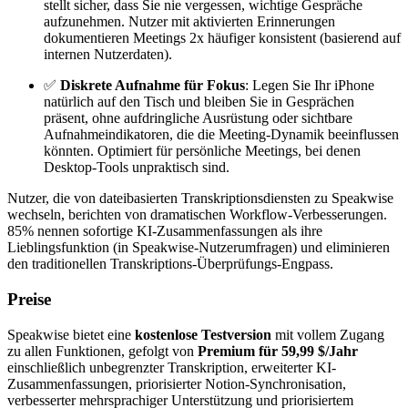
stellt sicher, dass Sie nie vergessen, wichtige Gespräche
aufzunehmen. Nutzer mit aktivierten Erinnerungen
dokumentieren Meetings 2x häufiger konsistent (basierend auf
internen Nutzerdaten).
✅
Diskrete Aufnahme für Fokus
: Legen Sie Ihr iPhone
natürlich auf den Tisch und bleiben Sie in Gesprächen
präsent, ohne aufdringliche Ausrüstung oder sichtbare
Aufnahmeindikatoren, die die Meeting-Dynamik beeinflussen
könnten. Optimiert für persönliche Meetings, bei denen
Desktop-Tools unpraktisch sind.
Nutzer, die von dateibasierten Transkriptionsdiensten zu Speakwise
wechseln, berichten von dramatischen Workflow-Verbesserungen.
85% nennen sofortige KI-Zusammenfassungen als ihre
Lieblingsfunktion (in Speakwise-Nutzerumfragen) und eliminieren
den traditionellen Transkriptions-Überprüfungs-Engpass.
Preise
Speakwise bietet eine
kostenlose Testversion
mit vollem Zugang
zu allen Funktionen, gefolgt von
Premium für 59,99 $/Jahr
einschließlich unbegrenzter Transkription, erweiterter KI-
Zusammenfassungen, priorisierter Notion-Synchronisation,
verbesserter mehrsprachiger Unterstützung und priorisiertem