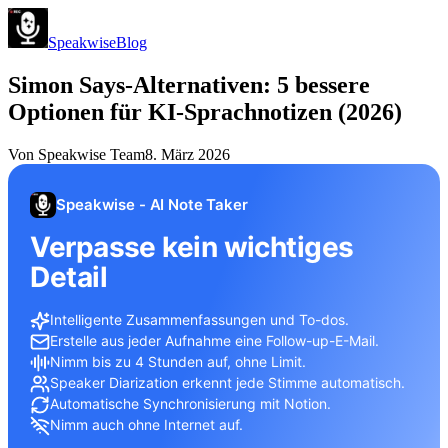
Speakwise
Blog
Simon Says-Alternativen: 5 bessere
Optionen für KI-Sprachnotizen (2026)
Von
Speakwise Team
8. März 2026
Speakwise - AI Note Taker
Verpasse kein wichtiges
Detail
Intelligente Zusammenfassungen und To-dos.
Erstelle aus jeder Aufnahme eine Follow-up-E-Mail.
Nimm bis zu 4 Stunden auf, ohne Limit.
Speaker Diarization erkennt jede Stimme automatisch.
Automatische Synchronisierung mit Notion.
Nimm auch ohne Internet auf.