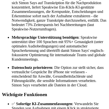
sich Simon Says auf Transkription für die Nachproduktion
konzentriert, liefert Speakwise Ein-Klick-KI-gestützte
Zusammenfassungen, die Kernpunkte, Entscheidungen und
Erkenntnisse sofort nach der Aufnahme extrahieren - die
Notwendigkeit, ganze Transkripte durchzusehen, entfällt. Das
bedeutet 73% Zeitersparnis bei Nachbereitungen (laut
Speakwise-Nutzerumfragen).
Mehrsprachige Unterstützung benötigen
: Speakwise
unterstützt über 100 Sprachen mit 95%+ Genauigkeit (unter
optimalen Audiobedingungen) und automatischer
Spracherkennung und übertrifft damit Simon Says' englisch-
fokussierte Optimierung für internationale Teams und globale
Kundenmeetings.
Datenschutz priorisieren
: Die Option zur stellt sicher, dass
vertrauliche Gespräche Ihr iPhone nie verlassen -
entscheidend für Anwälte, Gesundheitsfachleute und
Führungskräfte, die sensible Informationen verarbeiten.
Simon Says verarbeitet alle Dateien in der Cloud.
Wichtigste Funktionen
✅
Sofortige KI-Zusammenfassungen
: Verwandeln Sie
Stunden von Aufnahmen mit einem Klick in strukturierte