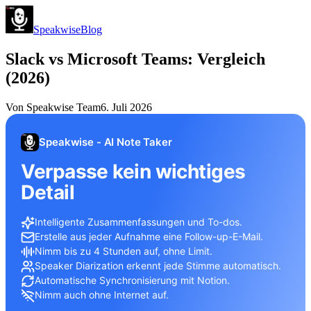
Speakwise
Blog
Slack vs Microsoft Teams: Vergleich
(2026)
Von
Speakwise Team
6. Juli 2026
Speakwise - AI Note Taker
Verpasse kein wichtiges
Detail
Intelligente Zusammenfassungen und To-dos.
Erstelle aus jeder Aufnahme eine Follow-up-E-Mail.
Nimm bis zu 4 Stunden auf, ohne Limit.
Speaker Diarization erkennt jede Stimme automatisch.
Automatische Synchronisierung mit Notion.
Nimm auch ohne Internet auf.