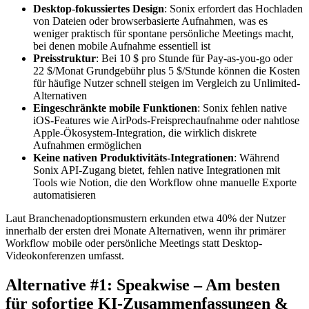
Desktop-fokussiertes Design
: Sonix erfordert das Hochladen
von Dateien oder browserbasierte Aufnahmen, was es
weniger praktisch für spontane persönliche Meetings macht,
bei denen mobile Aufnahme essentiell ist
Preisstruktur
: Bei 10 $ pro Stunde für Pay-as-you-go oder
22 $/Monat Grundgebühr plus 5 $/Stunde können die Kosten
für häufige Nutzer schnell steigen im Vergleich zu Unlimited-
Alternativen
Eingeschränkte mobile Funktionen
: Sonix fehlen native
iOS-Features wie AirPods-Freisprechaufnahme oder nahtlose
Apple-Ökosystem-Integration, die wirklich diskrete
Aufnahmen ermöglichen
Keine nativen Produktivitäts-Integrationen
: Während
Sonix API-Zugang bietet, fehlen native Integrationen mit
Tools wie Notion, die den Workflow ohne manuelle Exporte
automatisieren
Laut Branchenadoptionsmustern erkunden etwa 40% der Nutzer
innerhalb der ersten drei Monate Alternativen, wenn ihr primärer
Workflow mobile oder persönliche Meetings statt Desktop-
Videokonferenzen umfasst.
Alternative #1: Speakwise – Am besten
für sofortige KI-Zusammenfassungen &