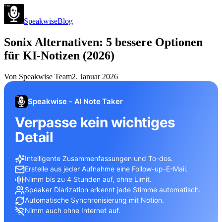
Speakwise
Blog
Sonix Alternativen: 5 bessere Optionen
für KI-Notizen (2026)
Von
Speakwise Team
2. Januar 2026
Speakwise - AI Note Taker
Verpasse kein wichtiges
Detail
Intelligente Zusammenfassungen und To-dos.
Erstelle aus jeder Aufnahme eine Follow-up-E-Mail.
Nimm bis zu 4 Stunden auf, ohne Limit.
Speaker Diarization erkennt jede Stimme automatisch.
Automatische Synchronisierung mit Notion.
Nimm auch ohne Internet auf.