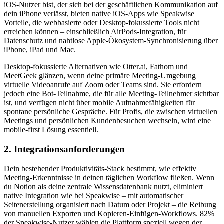
iOS-Nutzer bist, der sich bei der geschäftlichen Kommunikation auf
dein iPhone verlässt, bieten native iOS-Apps wie Speakwise
Vorteile, die webbasierte oder Desktop-fokussierte Tools nicht
erreichen können – einschließlich AirPods-Integration, für
Datenschutz und nahtlose Apple-Ökosystem-Synchronisierung über
iPhone, iPad und Mac.
Desktop-fokussierte Alternativen wie Otter.ai, Fathom und
MeetGeek glänzen, wenn deine primäre Meeting-Umgebung
virtuelle Videoanrufe auf Zoom oder Teams sind. Sie erfordern
jedoch eine Bot-Teilnahme, die für alle Meeting-Teilnehmer sichtbar
ist, und verfügen nicht über mobile Aufnahmefähigkeiten für
spontane persönliche Gespräche. Für Profis, die zwischen virtuellen
Meetings und persönlichen Kundenbesuchen wechseln, wird eine
mobile-first Lösung essentiell.
2. Integrationsanforderungen
Dein bestehender Produktivitäts-Stack bestimmt, wie effektiv
Meeting-Erkenntnisse in deinen täglichen Workflow fließen. Wenn
du Notion als deine zentrale Wissensdatenbank nutzt, eliminiert
native Integration wie bei Speakwise – mit automatischer
Seitenerstellung organisiert nach Datum oder Projekt – die Reibung
von manuellen Exporten und Kopieren-Einfügen-Workflows. 82%
der Speakwise-Nutzer wählen die Plattform speziell wegen der