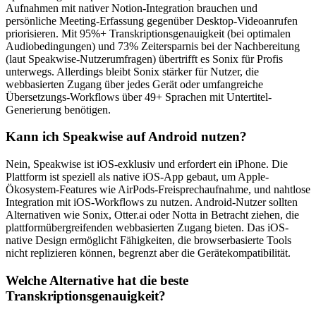
Aufnahmen mit nativer Notion-Integration brauchen und
persönliche Meeting-Erfassung gegenüber Desktop-Videoanrufen
priorisieren. Mit 95%+ Transkriptionsgenauigkeit (bei optimalen
Audiobedingungen) und 73% Zeitersparnis bei der Nachbereitung
(laut Speakwise-Nutzerumfragen) übertrifft es Sonix für Profis
unterwegs. Allerdings bleibt Sonix stärker für Nutzer, die
webbasierten Zugang über jedes Gerät oder umfangreiche
Übersetzungs-Workflows über 49+ Sprachen mit Untertitel-
Generierung benötigen.
Kann ich Speakwise auf Android nutzen?
Nein, Speakwise ist iOS-exklusiv und erfordert ein iPhone. Die
Plattform ist speziell als native iOS-App gebaut, um Apple-
Ökosystem-Features wie AirPods-Freisprechaufnahme, und nahtlose
Integration mit iOS-Workflows zu nutzen. Android-Nutzer sollten
Alternativen wie Sonix, Otter.ai oder Notta in Betracht ziehen, die
plattformübergreifenden webbasierten Zugang bieten. Das iOS-
native Design ermöglicht Fähigkeiten, die browserbasierte Tools
nicht replizieren können, begrenzt aber die Gerätekompatibilität.
Welche Alternative hat die beste
Transkriptionsgenauigkeit?