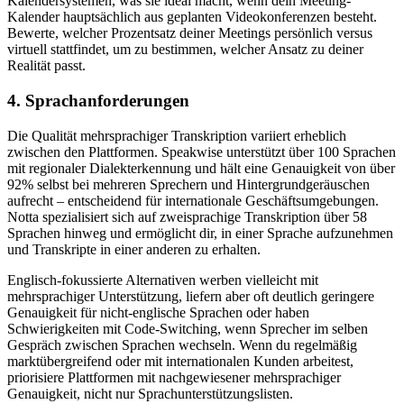
Kalendersystemen, was sie ideal macht, wenn dein Meeting-
Kalender hauptsächlich aus geplanten Videokonferenzen besteht.
Bewerte, welcher Prozentsatz deiner Meetings persönlich versus
virtuell stattfindet, um zu bestimmen, welcher Ansatz zu deiner
Realität passt.
4. Sprachanforderungen
Die Qualität mehrsprachiger Transkription variiert erheblich
zwischen den Plattformen. Speakwise unterstützt über 100 Sprachen
mit regionaler Dialekterkennung und hält eine Genauigkeit von über
92% selbst bei mehreren Sprechern und Hintergrundgeräuschen
aufrecht – entscheidend für internationale Geschäftsumgebungen.
Notta spezialisiert sich auf zweisprachige Transkription über 58
Sprachen hinweg und ermöglicht dir, in einer Sprache aufzunehmen
und Transkripte in einer anderen zu erhalten.
Englisch-fokussierte Alternativen werben vielleicht mit
mehrsprachiger Unterstützung, liefern aber oft deutlich geringere
Genauigkeit für nicht-englische Sprachen oder haben
Schwierigkeiten mit Code-Switching, wenn Sprecher im selben
Gespräch zwischen Sprachen wechseln. Wenn du regelmäßig
marktübergreifend oder mit internationalen Kunden arbeitest,
priorisiere Plattformen mit nachgewiesener mehrsprachiger
Genauigkeit, nicht nur Sprachunterstützungslisten.