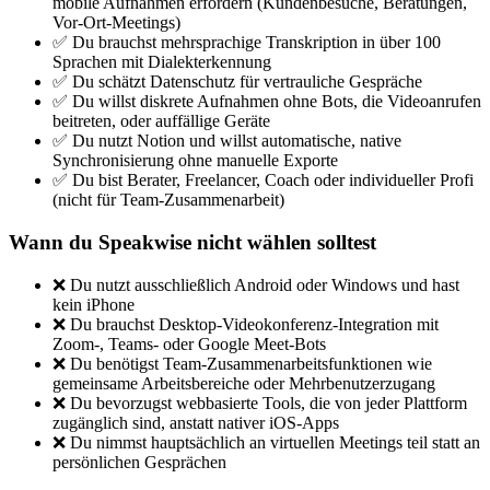
mobile Aufnahmen erfordern (Kundenbesuche, Beratungen,
Vor-Ort-Meetings)
✅ Du brauchst mehrsprachige Transkription in über 100
Sprachen mit Dialekterkennung
✅ Du schätzt Datenschutz für vertrauliche Gespräche
✅ Du willst diskrete Aufnahmen ohne Bots, die Videoanrufen
beitreten, oder auffällige Geräte
✅ Du nutzt Notion und willst automatische, native
Synchronisierung ohne manuelle Exporte
✅ Du bist Berater, Freelancer, Coach oder individueller Profi
(nicht für Team-Zusammenarbeit)
Wann du Speakwise nicht wählen solltest
❌ Du nutzt ausschließlich Android oder Windows und hast
kein iPhone
❌ Du brauchst Desktop-Videokonferenz-Integration mit
Zoom-, Teams- oder Google Meet-Bots
❌ Du benötigst Team-Zusammenarbeitsfunktionen wie
gemeinsame Arbeitsbereiche oder Mehrbenutzerzugang
❌ Du bevorzugst webbasierte Tools, die von jeder Plattform
zugänglich sind, anstatt nativer iOS-Apps
❌ Du nimmst hauptsächlich an virtuellen Meetings teil statt an
persönlichen Gesprächen