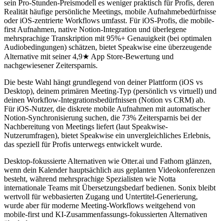
sein Pro-Stunden-Preismodell es weniger praktisch für Profis, deren
Realität häufige persönliche Meetings, mobile Aufnahmebedürfnisse
oder iOS-zentrierte Workflows umfasst. Für iOS-Profis, die mobile-
first Aufnahmen, native Notion-Integration und überlegene
mehrsprachige Transkription mit 95%+ Genauigkeit (bei optimalen
Audiobedingungen) schätzen, bietet Speakwise eine überzeugende
Alternative mit seiner 4,9★ App Store-Bewertung und
nachgewiesener Zeitersparnis.
Die beste Wahl hängt grundlegend von deiner Plattform (iOS vs
Desktop), deinem primären Meeting-Typ (persönlich vs virtuell) und
deinen Workflow-Integrationsbedürfnissen (Notion vs CRM) ab.
Für iOS-Nutzer, die diskrete mobile Aufnahmen mit automatischer
Notion-Synchronisierung suchen, die 73% Zeitersparnis bei der
Nachbereitung von Meetings liefert (laut Speakwise-
Nutzerumfragen), bietet Speakwise ein unvergleichliches Erlebnis,
das speziell für Profis unterwegs entwickelt wurde.
Desktop-fokussierte Alternativen wie Otter.ai und Fathom glänzen,
wenn dein Kalender hauptsächlich aus geplanten Videokonferenzen
besteht, während mehrsprachige Spezialisten wie Notta
internationale Teams mit Übersetzungsbedarf bedienen. Sonix bleibt
wertvoll für webbasierten Zugang und Untertitel-Generierung,
wurde aber für moderne Meeting-Workflows weitgehend von
mobile-first und KI-Zusammenfassungs-fokussierten Alternativen