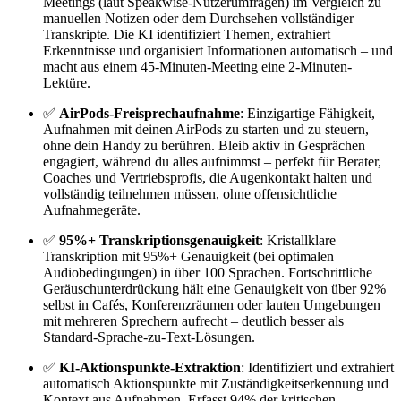
Meetings (laut Speakwise-Nutzerumfragen) im Vergleich zu
manuellen Notizen oder dem Durchsehen vollständiger
Transkripte. Die KI identifiziert Themen, extrahiert
Erkenntnisse und organisiert Informationen automatisch – und
macht aus einem 45-Minuten-Meeting eine 2-Minuten-
Lektüre.
✅
AirPods-Freisprechaufnahme
: Einzigartige Fähigkeit,
Aufnahmen mit deinen AirPods zu starten und zu steuern,
ohne dein Handy zu berühren. Bleib aktiv in Gesprächen
engagiert, während du alles aufnimmst – perfekt für Berater,
Coaches und Vertriebsprofis, die Augenkontakt halten und
vollständig teilnehmen müssen, ohne offensichtliche
Aufnahmegeräte.
✅
95%+ Transkriptionsgenauigkeit
: Kristallklare
Transkription mit 95%+ Genauigkeit (bei optimalen
Audiobedingungen) in über 100 Sprachen. Fortschrittliche
Geräuschunterdrückung hält eine Genauigkeit von über 92%
selbst in Cafés, Konferenzräumen oder lauten Umgebungen
mit mehreren Sprechern aufrecht – deutlich besser als
Standard-Sprache-zu-Text-Lösungen.
✅
KI-Aktionspunkte-Extraktion
: Identifiziert und extrahiert
automatisch Aktionspunkte mit Zuständigkeitserkennung und
Kontext aus Aufnahmen. Erfasst 94% der kritischen