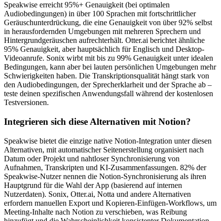
Speakwise erreicht 95%+ Genauigkeit (bei optimalen
Audiobedingungen) in über 100 Sprachen mit fortschrittlicher
Geräuschunterdrückung, die eine Genauigkeit von über 92% selbst
in herausfordernden Umgebungen mit mehreren Sprechern und
Hintergrundgeräuschen aufrechterhält. Otter.ai berichtet ähnliche
95% Genauigkeit, aber hauptsächlich für Englisch und Desktop-
Videoanrufe. Sonix wirbt mit bis zu 99% Genauigkeit unter idealen
Bedingungen, kann aber bei lauten persönlichen Umgebungen mehr
Schwierigkeiten haben. Die Transkriptionsqualität hängt stark von
den Audiobedingungen, der Sprecherklarheit und der Sprache ab –
teste deinen spezifischen Anwendungsfall während der kostenlosen
Testversionen.
Integrieren sich diese Alternativen mit Notion?
Speakwise bietet die einzige native Notion-Integration unter diesen
Alternativen, mit automatischer Seitenerstellung organisiert nach
Datum oder Projekt und nahtloser Synchronisierung von
Aufnahmen, Transkripten und KI-Zusammenfassungen. 82% der
Speakwise-Nutzer nennen die Notion-Synchronisierung als ihren
Hauptgrund für die Wahl der App (basierend auf internen
Nutzerdaten). Sonix, Otter.ai, Notta und andere Alternativen
erfordern manuellen Export und Kopieren-Einfügen-Workflows, um
Meeting-Inhalte nach Notion zu verschieben, was Reibung
hinzufügt und die Wahrscheinlichkeit konsistenter Dokumentation