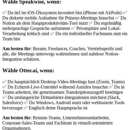
Wähle Speakwise, wenn:
✅ Du tief im iOS-Ökosystem investiert bist (iPhone mit AirPods) ✅
Du diskrete mobile Aufnahme für Präsenz-Meetings brauchst ✅ Du
Notion als dein Hauptproduktivitäts-Tool nutzt ✅ Du regelmäßig
mehrsprachige Gespräche aufnimmst ✅ Privatsphäre und Lokal-
Verarbeitung kritisch sind ✅ Du ein individueller Fachmann statt ein
Team bist
Am besten für
: Berater, Freelancer, Coaches, Vertriebsprofis und
alle, die Meetings unterwegs wahrnehmen und nahtlose Notion-
Integration schätzen.
Wähle Otter.ai, wenn:
✅ Du hauptsächlich Desktop-Video-Meetings hast (Zoom, Teams)
✅ Du Echtzeit-Live-Untertitel während Anrufen brauchst ✅ Du in
Teams arbeitest, die gemeinsamen Transkriptionszugriff benötigen
✅ Du umfangreiche Drittanbieter-Integrationen möchtest (Slack,
Salesforce) ✅ Du Windows, Android nutzt oder webbasierte Tools
bevorzugst ✅ Englisch deine Hauptsprache ist
Am besten für
: Remote-Teams, Unternehmensmitarbeiter,
Corporate-Sales-Teams und Fachleute in virtuell-orientierten
Organisationen.