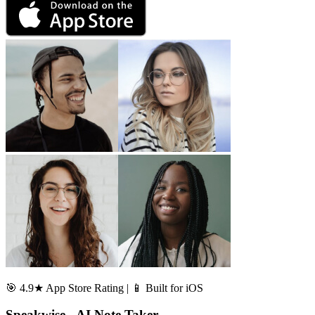
🎯 4.9★ App Store Rating | 📱 Built for iOS
Speakwise - AI Note Taker