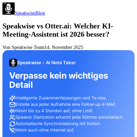
Speakwise
Blog
Speakwise vs Otter.ai: Welcher KI-
Meeting-Assistent ist 2026 besser?
Von
Speakwise Team
14. November 2025
Speakwise - AI Note Taker
Verpasse kein wichtiges
Detail
Intelligente Zusammenfassungen und To-dos.
Erstelle aus jeder Aufnahme eine Follow-up-E-Mail.
Nimm bis zu 4 Stunden auf, ohne Limit.
Speaker Diarization erkennt jede Stimme automatisch.
Automatische Synchronisierung mit Notion.
Nimm auch ohne Internet auf.