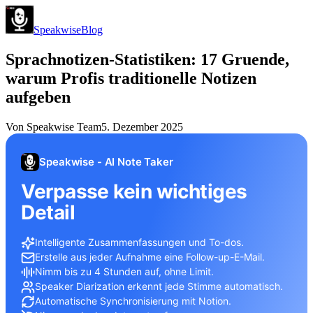
Speakwise
Blog
Sprachnotizen-Statistiken: 17 Gruende,
warum Profis traditionelle Notizen
aufgeben
Von
Speakwise Team
5. Dezember 2025
Speakwise - AI Note Taker
Verpasse kein wichtiges
Detail
Intelligente Zusammenfassungen und To-dos.
Erstelle aus jeder Aufnahme eine Follow-up-E-Mail.
Nimm bis zu 4 Stunden auf, ohne Limit.
Speaker Diarization erkennt jede Stimme automatisch.
Automatische Synchronisierung mit Notion.