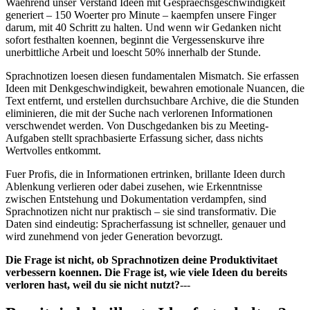
Waehrend unser Verstand Ideen mit Gespraechsgeschwindigkeit
generiert – 150 Woerter pro Minute – kaempfen unsere Finger
darum, mit 40 Schritt zu halten. Und wenn wir Gedanken nicht
sofort festhalten koennen, beginnt die Vergessenskurve ihre
unerbittliche Arbeit und loescht 50% innerhalb der Stunde.
Sprachnotizen loesen diesen fundamentalen Mismatch. Sie erfassen
Ideen mit Denkgeschwindigkeit, bewahren emotionale Nuancen, die
Text entfernt, und erstellen durchsuchbare Archive, die die Stunden
eliminieren, die mit der Suche nach verlorenen Informationen
verschwendet werden. Von Duschgedanken bis zu Meeting-
Aufgaben stellt sprachbasierte Erfassung sicher, dass nichts
Wertvolles entkommt.
Fuer Profis, die in Informationen ertrinken, brillante Ideen durch
Ablenkung verlieren oder dabei zusehen, wie Erkenntnisse
zwischen Entstehung und Dokumentation verdampfen, sind
Sprachnotizen nicht nur praktisch – sie sind transformativ. Die
Daten sind eindeutig: Spracherfassung ist schneller, genauer und
wird zunehmend von jeder Generation bevorzugt.
Die Frage ist nicht, ob Sprachnotizen deine Produktivitaet
verbessern koennen. Die Frage ist, wie viele Ideen du bereits
verloren hast, weil du sie nicht nutzt?
---