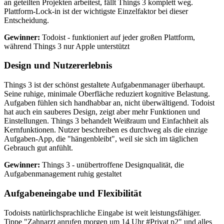
an geteilten Projekten arbeitest, fällt Things 3 komplett weg.
Plattform-Lock-in ist der wichtigste Einzelfaktor bei dieser
Entscheidung.
Gewinner:
Todoist - funktioniert auf jeder großen Plattform,
während Things 3 nur Apple unterstützt
Design und Nutzererlebnis
Things 3 ist der schönst gestaltete Aufgabenmanager überhaupt.
Seine ruhige, minimale Oberfläche reduziert kognitive Belastung.
Aufgaben fühlen sich handhabbar an, nicht überwältigend. Todoist
hat auch ein sauberes Design, zeigt aber mehr Funktionen und
Einstellungen. Things 3 behandelt Weißraum und Einfachheit als
Kernfunktionen. Nutzer beschreiben es durchweg als die einzige
Aufgaben-App, die "hängenbleibt", weil sie sich im täglichen
Gebrauch gut anfühlt.
Gewinner:
Things 3 - unübertroffene Designqualität, die
Aufgabenmanagement ruhig gestaltet
Aufgabeneingabe und Flexibilität
Todoists natürlichsprachliche Eingabe ist weit leistungsfähiger.
Tippe "Zahnarzt anrufen morgen um 14 Uhr #Privat p2" und alles