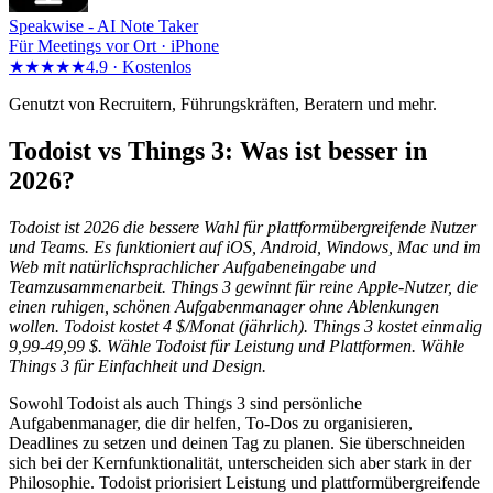
Speakwise -
AI Note Taker
Für Meetings vor Ort · iPhone
★★★★★
4.9 ·
Kostenlos
Genutzt von Recruitern, Führungskräften, Beratern und mehr.
Todoist vs Things 3: Was ist besser in
2026?
Todoist ist 2026 die bessere Wahl für plattformübergreifende Nutzer
und Teams. Es funktioniert auf iOS, Android, Windows, Mac und im
Web mit natürlichsprachlicher Aufgabeneingabe und
Teamzusammenarbeit. Things 3 gewinnt für reine Apple-Nutzer, die
einen ruhigen, schönen Aufgabenmanager ohne Ablenkungen
wollen. Todoist kostet 4 $/Monat (jährlich). Things 3 kostet einmalig
9,99-49,99 $. Wähle Todoist für Leistung und Plattformen. Wähle
Things 3 für Einfachheit und Design.
Sowohl Todoist als auch Things 3 sind persönliche
Aufgabenmanager, die dir helfen, To-Dos zu organisieren,
Deadlines zu setzen und deinen Tag zu planen. Sie überschneiden
sich bei der Kernfunktionalität, unterscheiden sich aber stark in der
Philosophie. Todoist priorisiert Leistung und plattformübergreifende