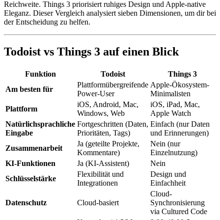
Reichweite. Things 3 priorisiert ruhiges Design und Apple-native
Eleganz. Dieser Vergleich analysiert sieben Dimensionen, um dir bei
der Entscheidung zu helfen.
Todoist vs Things 3 auf einen Blick
Funktion
Todoist
Things 3
Plattformübergreifende
Apple-Ökosystem-
Am besten für
Power-User
Minimalisten
iOS, Android, Mac,
iOS, iPad, Mac,
Plattform
Windows, Web
Apple Watch
Natürlichsprachliche
Fortgeschritten (Daten,
Einfach (nur Daten
Eingabe
Prioritäten, Tags)
und Erinnerungen)
Ja (geteilte Projekte,
Nein (nur
Zusammenarbeit
Kommentare)
Einzelnutzung)
KI-Funktionen
Ja (KI-Assistent)
Nein
Flexibilität und
Design und
Schlüsselstärke
Integrationen
Einfachheit
Cloud-
Datenschutz
Cloud-basiert
Synchronisierung
via Cultured Code