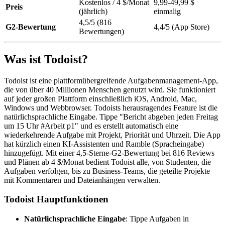
Kostenlos / 4 $/Monat
9,99-49,99 $
Preis
(jährlich)
einmalig
4,5/5 (816
G2-Bewertung
4,4/5 (App Store)
Bewertungen)
Was ist Todoist?
Todoist ist eine plattformübergreifende Aufgabenmanagement-App,
die von über 40 Millionen Menschen genutzt wird. Sie funktioniert
auf jeder großen Plattform einschließlich iOS, Android, Mac,
Windows und Webbrowser. Todoists herausragendes Feature ist die
natürlichsprachliche Eingabe. Tippe "Bericht abgeben jeden Freitag
um 15 Uhr #Arbeit p1" und es erstellt automatisch eine
wiederkehrende Aufgabe mit Projekt, Priorität und Uhrzeit. Die App
hat kürzlich einen KI-Assistenten und Ramble (Spracheingabe)
hinzugefügt. Mit einer 4,5-Sterne-G2-Bewertung bei 816 Reviews
und Plänen ab 4 $/Monat bedient Todoist alle, von Studenten, die
Aufgaben verfolgen, bis zu Business-Teams, die geteilte Projekte
mit Kommentaren und Dateianhängen verwalten.
Todoist Hauptfunktionen
Natürlichsprachliche Eingabe
: Tippe Aufgaben in