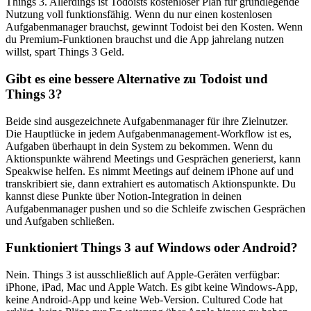
Things 3. Allerdings ist Todoists kostenloser Plan für grundlegende
Nutzung voll funktionsfähig. Wenn du nur einen kostenlosen
Aufgabenmanager brauchst, gewinnt Todoist bei den Kosten. Wenn
du Premium-Funktionen brauchst und die App jahrelang nutzen
willst, spart Things 3 Geld.
Gibt es eine bessere Alternative zu Todoist und
Things 3?
Beide sind ausgezeichnete Aufgabenmanager für ihre Zielnutzer.
Die Hauptlücke in jedem Aufgabenmanagement-Workflow ist es,
Aufgaben überhaupt in dein System zu bekommen. Wenn du
Aktionspunkte während Meetings und Gesprächen generierst, kann
Speakwise helfen. Es nimmt Meetings auf deinem iPhone auf und
transkribiert sie, dann extrahiert es automatisch Aktionspunkte. Du
kannst diese Punkte über Notion-Integration in deinen
Aufgabenmanager pushen und so die Schleife zwischen Gesprächen
und Aufgaben schließen.
Funktioniert Things 3 auf Windows oder Android?
Nein. Things 3 ist ausschließlich auf Apple-Geräten verfügbar:
iPhone, iPad, Mac und Apple Watch. Es gibt keine Windows-App,
keine Android-App und keine Web-Version. Cultured Code hat