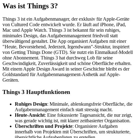
Was ist Things 3?
Things 3 ist ein Aufgabenmanager, der exklusiv für Apple-Geräte
von Cultured Code entwickelt wurde. Er läuft auf iPhone, iPad,
Mac und Apple Watch. Things 3 ist bekannt für sein ruhiges,
minimales Design, das Aufgabenmanagement friedvoll statt
überwältigend gestaltet. Die App organisiert Aufgaben mit einer
"Heute, Bevorstehend, Jederzeit, Irgendwann"-Struktur, inspiriert
von Getting Things Done (GTD). Sie nutzt ein Einmalkauf-Modell
ohne Abonnement. Things 3 hat durchweg Lob für seine
Geschwindigkeit, Zuverlässigkeit und schöne Oberfläche erhalten.
Mit einem Apple Design Award in seiner Geschichte bleibt es der
Goldstandard für Aufgabenmanagement-Ästhetik auf Apple-
Geräten.
Things 3 Hauptfunktionen
Ruhiges Design
: Minimale, ablenkungsfreie Oberfläche, die
Aufgabenmanagement einfach statt stressig macht.
Heute-Ansicht
: Eine fokussierte Tagesansicht, die nur zeigt,
was gerade wichtig ist, mit klarer zeitbasierter Organisation.
Überschriften und Projekte
: Organisiere Aufgaben
innerhalb von Projekten mit Überschriften, um strukturierte,
übersichtliche Aufgabenlisten zu erstellen.