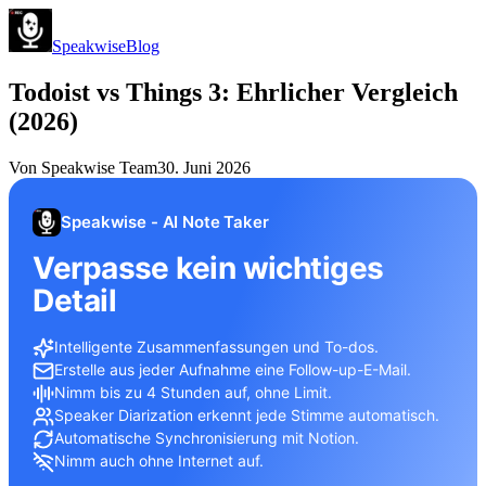
Speakwise
Blog
Todoist vs Things 3: Ehrlicher Vergleich
(2026)
Von
Speakwise Team
30. Juni 2026
Speakwise - AI Note Taker
Verpasse kein wichtiges
Detail
Intelligente Zusammenfassungen und To-dos.
Erstelle aus jeder Aufnahme eine Follow-up-E-Mail.
Nimm bis zu 4 Stunden auf, ohne Limit.
Speaker Diarization erkennt jede Stimme automatisch.
Automatische Synchronisierung mit Notion.
Nimm auch ohne Internet auf.