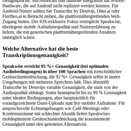
Designsprache, Siri-Shortcuts und nahtlose Integration mit iPhone-
Hardware, die auf Android nicht repliziert werden können. Für
Android-Nutzer sollten Sie Transcribe by Denivip, Otter.ai oder
Fireflies.ai in Betracht ziehen, die plattformübergreifenden Web-
Zugang bieten. Der iOS-exklusive Fokus ermöglicht Speakwise,
überlegene mobile Aufnahmequalität und Nutzererfahrung zu
liefern, die mit generischen plattformübergreifenden Ansätzen
unmöglich wären.
Welche Alternative hat die beste
Transkriptionsgenauigkeit?
Speakwise erreicht 95 %+ Genauigkeit (bei optimalen
Audiobedingungen) in über 100 Sprachen
mit fortschrittlicher
Geräuschunterdrückung, die 92 %+ Genauigkeit selbst in lauten
Umgebungen mit mehreren Sprechern hält. Dies übertrifft
Transcribe by Denivips variable Genauigkeit, die stark von der
Audioqualität abhängt. Sonix beansprucht bis zu 99 % Genauigkeit
unter idealen Bedingungen, aber hauptsächlich für
voraufgezeichnete Datei-Uploads statt live mobiler Aufnahme. Für
anspruchsvolle Echtumgebungen wie Café-Meetings oder
Konferenzräume mit schlechter Akustik liefert Speakwises
mobiloptimierte Geräuschunterdrückung die konsistenteste
Genauigkeit unter den getesteten Alternativen.