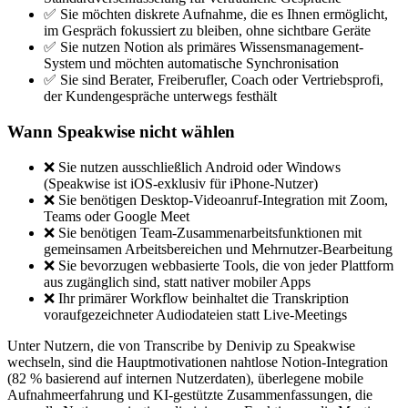
✅ Sie möchten diskrete Aufnahme, die es Ihnen ermöglicht,
im Gespräch fokussiert zu bleiben, ohne sichtbare Geräte
✅ Sie nutzen Notion als primäres Wissensmanagement-
System und möchten automatische Synchronisation
✅ Sie sind Berater, Freiberufler, Coach oder Vertriebsprofi,
der Kundengespräche unterwegs festhält
Wann Speakwise nicht wählen
❌ Sie nutzen ausschließlich Android oder Windows
(Speakwise ist iOS-exklusiv für iPhone-Nutzer)
❌ Sie benötigen Desktop-Videoanruf-Integration mit Zoom,
Teams oder Google Meet
❌ Sie benötigen Team-Zusammenarbeitsfunktionen mit
gemeinsamen Arbeitsbereichen und Mehrnutzer-Bearbeitung
❌ Sie bevorzugen webbasierte Tools, die von jeder Plattform
aus zugänglich sind, statt nativer mobiler Apps
❌ Ihr primärer Workflow beinhaltet die Transkription
voraufgezeichneter Audiodateien statt Live-Meetings
Unter Nutzern, die von Transcribe by Denivip zu Speakwise
wechseln, sind die Hauptmotivationen nahtlose Notion-Integration
(82 % basierend auf internen Nutzerdaten), überlegene mobile
Aufnahmeerfahrung und KI-gestützte Zusammenfassungen, die