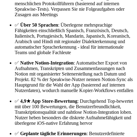
menschlichen Protokollführern (basierend auf internen
Speakwise-Tests). Verpassen Sie nie Folgeaufgaben oder
Zusagen aus Meetings
✅
Über 50 Sprachen
: Überlegene mehrsprachige
Fähigkeiten einschließlich Spanisch, Französisch, Deutsch,
Italienisch, Portugiesisch, Mandarin, Japanisch, Koreanisch,
Arabisch und Hindi mit regionaler Dialekterkennung und
automatischer Spracherkennung - ideal für internationale
Teams und globale Fachleute
✅
Native Notion-Integration
: Automatischer Export von
Aufnahmen, Transkripten und Zusammenfassungen nach
Notion mit organisierter Seitenerstellung nach Datum und
Projekt. 82 % der Speakwise-Nutzer nennen Notion-Sync als
Hauptgrund für die Wahl der App (basierend auf internen
Nutzerdaten), wodurch manuelle Kopier-Workflows entfallen
✅
4,9★ App Store-Bewertung
: Durchgehend Top-bewertet
mit über 100 Bewertungen, die Benutzerfreundlichkeit,
Transkriptionsqualität und nahtlose Notion-Integration loben.
Nutzer heben besonders die diskrete Aufnahmefähigkeit und
überlegene iOS-native Erfahrung hervor
✅
Geplante tägliche Erinnerungen
: Benutzerdefinierte