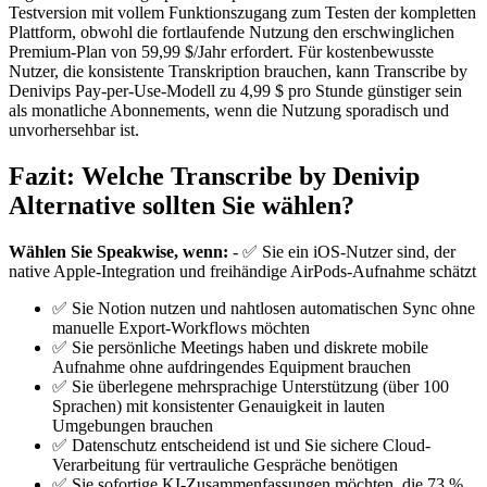
Testversion mit vollem Funktionszugang zum Testen der kompletten
Plattform, obwohl die fortlaufende Nutzung den erschwinglichen
Premium-Plan von 59,99 $/Jahr erfordert. Für kostenbewusste
Nutzer, die konsistente Transkription brauchen, kann Transcribe by
Denivips Pay-per-Use-Modell zu 4,99 $ pro Stunde günstiger sein
als monatliche Abonnements, wenn die Nutzung sporadisch und
unvorhersehbar ist.
Fazit: Welche Transcribe by Denivip
Alternative sollten Sie wählen?
Wählen Sie Speakwise, wenn:
- ✅ Sie ein iOS-Nutzer sind, der
native Apple-Integration und freihändige AirPods-Aufnahme schätzt
✅ Sie Notion nutzen und nahtlosen automatischen Sync ohne
manuelle Export-Workflows möchten
✅ Sie persönliche Meetings haben und diskrete mobile
Aufnahme ohne aufdringendes Equipment brauchen
✅ Sie überlegene mehrsprachige Unterstützung (über 100
Sprachen) mit konsistenter Genauigkeit in lauten
Umgebungen brauchen
✅ Datenschutz entscheidend ist und Sie sichere Cloud-
Verarbeitung für vertrauliche Gespräche benötigen
✅ Sie sofortige KI-Zusammenfassungen möchten, die 73 %