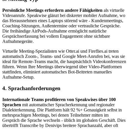
Persönliche Meetings erfordern andere Fähigkeiten
als virtuelle
Videoanrufe. Speakwise glänzt bei diskreter mobiler Aufnahme, wo
das Herausnehmen eines Laptops störend wäre - Kundenmeetings,
Coaching-Sitzungen, Außentermine oder vertrauliche Gespräche.
Die freihändige AirPods-Aufnahme ermöglicht natürliche
Gesprächserfassung bei vollem Engagement ohne sichtbare
Aufnahmegeräte.
Virtuelle Meeting-Spezialisten wie Otter.ai und Fireflies.ai treten
automatisch Zoom-, Teams- und Google Meet-Anrufen bei, was sie
ideal für Remote-Teams macht, die hauptsächlich Videokonferenzen
führen. Wenn Ihre Meetings überwiegend über Video-Plattformen
stattfinden, eliminiert automatisches Bot-Beitreten manuelles
Aufnahme-Setup.
4. Sprachanforderungen
Internationale Teams profitieren von Speakwises über 100
Sprachen
mit automatischer Spracherkennung und regionaler
Dialekterkennung. Die Plattform hält 92 %+ Genauigkeit selbst in
mehrsprachigen Meetings, bei denen Teilnehmer mitten im
Gespräch die Sprache wechseln - üblich im globalen Geschäft. Dies
übertrifft Transcribe by Denivips breitere Sprachanzahl, aber oft