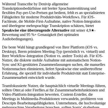
Während Transcribe by Denivip allgemeine
Transkriptionsbedürfnisse mit breiter Sprachunterstützung und
flexiblen Pay-per-Use-Preisen gut bedient, fehlt es an spezialisierten
Fähigkeiten für moderne Produktivitäts-Workflows. Für iOS-
Fachleute, die Mobile-First-Aufnahme, native Notion-Integration
und überlegene mehrsprachige Transkription schätzen, bietet
Speakwise eine überzeugende Alternative
mit seiner 4,9★-
Bewertung und 95 %+ Genauigkeit (bei optimalen
Audiobedingungen).
Die beste Wahl hängt grundlegend von Ihrer Plattform (iOS vs.
Desktop), Ihrem primären Meeting-Typ (persönlich vs. virtuell) und
Ihrer Workflow-Integration (Notion vs. andere Tools) ab. Für iOS-
Nutzer, die diskrete mobile Aufnahme mit automatischem Notion-
Sync und KI-gestützten Zusammenfassungen suchen, die manuelles
Notizenmachen eliminieren, liefert Speakwise eine unübertroffene
Erfahrung, die speziell für individuelle Produktivität statt Enterprise-
Zusammenarbeit entwickelt wurde.
Teamfokussierte Nutzer, die hauptsächlich virtuelle Meetings führen,
sollten Otter.ai oder Fireflies.ai für Zusammenarbeitsfunktionen und
Video-Plattform-Integration bewerten. Content-Ersteller, die
Meetings in Multimedia-Produktionen verwandeln, profitieren von
Descripts Bearbeitungsfähigkeiten. Unternehmen, die hochvolumige
mehrsprachige Verarbeitung brauchen, sollten Sonix' skalierbare