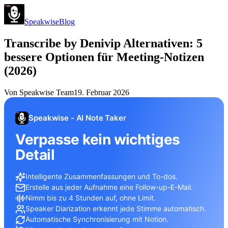
Speakwise
Blog
Transcribe by Denivip Alternativen: 5
bessere Optionen für Meeting-Notizen
(2026)
Von
Speakwise Team
19. Februar 2026
Speakwise - AI Note Taker
Verpasse kein wichtiges
Detail
Intelligente Zusammenfassungen und To-dos.
Erstelle aus jeder Aufnahme eine Follow-up-E-Mail.
Nimm bis zu 4 Stunden auf, ohne Limit.
Speaker Diarization erkennt jede Stimme automatisch.
Automatische Synchronisierung mit Notion.