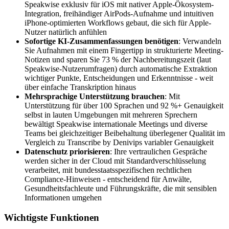
Speakwise exklusiv für iOS mit nativer Apple-Ökosystem-
Integration, freihändiger AirPods-Aufnahme und intuitiven
iPhone-optimierten Workflows gebaut, die sich für Apple-
Nutzer natürlich anfühlen
Sofortige KI-Zusammenfassungen benötigen
: Verwandeln
Sie Aufnahmen mit einem Fingertipp in strukturierte Meeting-
Notizen und sparen Sie 73 % der Nachbereitungszeit (laut
Speakwise-Nutzerumfragen) durch automatische Extraktion
wichtiger Punkte, Entscheidungen und Erkenntnisse - weit
über einfache Transkription hinaus
Mehrsprachige Unterstützung brauchen
: Mit
Unterstützung für über 100 Sprachen und 92 %+ Genauigkeit
selbst in lauten Umgebungen mit mehreren Sprechern
bewältigt Speakwise internationale Meetings und diverse
Teams bei gleichzeitiger Beibehaltung überlegener Qualität im
Vergleich zu Transcribe by Denivips variabler Genauigkeit
Datenschutz priorisieren
: Ihre vertraulichen Gespräche
werden sicher in der Cloud mit Standardverschlüsselung
verarbeitet, mit bundesstaatsspezifischen rechtlichen
Compliance-Hinweisen - entscheidend für Anwälte,
Gesundheitsfachleute und Führungskräfte, die mit sensiblen
Informationen umgehen
Wichtigste Funktionen