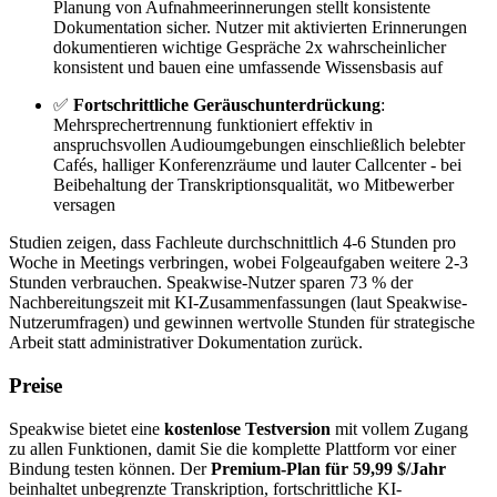
Planung von Aufnahmeerinnerungen stellt konsistente
Dokumentation sicher. Nutzer mit aktivierten Erinnerungen
dokumentieren wichtige Gespräche 2x wahrscheinlicher
konsistent und bauen eine umfassende Wissensbasis auf
✅
Fortschrittliche Geräuschunterdrückung
:
Mehrsprechertrennung funktioniert effektiv in
anspruchsvollen Audioumgebungen einschließlich belebter
Cafés, halliger Konferenzräume und lauter Callcenter - bei
Beibehaltung der Transkriptionsqualität, wo Mitbewerber
versagen
Studien zeigen, dass Fachleute durchschnittlich 4-6 Stunden pro
Woche in Meetings verbringen, wobei Folgeaufgaben weitere 2-3
Stunden verbrauchen. Speakwise-Nutzer sparen 73 % der
Nachbereitungszeit mit KI-Zusammenfassungen (laut Speakwise-
Nutzerumfragen) und gewinnen wertvolle Stunden für strategische
Arbeit statt administrativer Dokumentation zurück.
Preise
Speakwise bietet eine
kostenlose Testversion
mit vollem Zugang
zu allen Funktionen, damit Sie die komplette Plattform vor einer
Bindung testen können. Der
Premium-Plan für 59,99 $/Jahr
beinhaltet unbegrenzte Transkription, fortschrittliche KI-