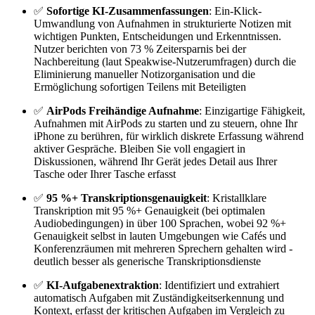
✅
Sofortige KI-Zusammenfassungen
: Ein-Klick-
Umwandlung von Aufnahmen in strukturierte Notizen mit
wichtigen Punkten, Entscheidungen und Erkenntnissen.
Nutzer berichten von 73 % Zeitersparnis bei der
Nachbereitung (laut Speakwise-Nutzerumfragen) durch die
Eliminierung manueller Notizorganisation und die
Ermöglichung sofortigen Teilens mit Beteiligten
✅
AirPods Freihändige Aufnahme
: Einzigartige Fähigkeit,
Aufnahmen mit AirPods zu starten und zu steuern, ohne Ihr
iPhone zu berühren, für wirklich diskrete Erfassung während
aktiver Gespräche. Bleiben Sie voll engagiert in
Diskussionen, während Ihr Gerät jedes Detail aus Ihrer
Tasche oder Ihrer Tasche erfasst
✅
95 %+ Transkriptionsgenauigkeit
: Kristallklare
Transkription mit 95 %+ Genauigkeit (bei optimalen
Audiobedingungen) in über 100 Sprachen, wobei 92 %+
Genauigkeit selbst in lauten Umgebungen wie Cafés und
Konferenzräumen mit mehreren Sprechern gehalten wird -
deutlich besser als generische Transkriptionsdienste
✅
KI-Aufgabenextraktion
: Identifiziert und extrahiert
automatisch Aufgaben mit Zuständigkeitserkennung und
Kontext, erfasst der kritischen Aufgaben im Vergleich zu