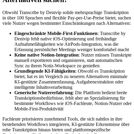
Obwohl Transcribe by Denivip solide mehrsprachige Transkription
in über 100 Sprachen und flexible Pay-per-Use-Preise bietet, suchen
viele Nutzer wegen bestimmter Einschränkungen nach Alternativen:
Eingeschränkte Mobile-First-Funktionen
: Transcribe by
Denivip fehlt native iOS-Optimierung und freihändige
Aufnahmefähigkeiten wie AirPods-Integration, was die
Erfassung persönlicher Meetings weniger komfortabel macht
Keine native Notion-Integration
: Nutzer müssen Transkripte
manuell exportieren und organisieren, statt automatischen
Sync zu ihrem Notiz-Workspace zu genießen
Grundlegende KI-Fähigkeiten
: Obwohl es Transkription
bietet, hat es im Vergleich zu neueren Alternativen minimale
KI-gestützte Zusammenfassung, Aufgabenextraktion oder
intelligente Inhaltsverarbeitung
Generische Nutzererfahrung
: Die Plattform bedient breite
Transkriptionsbedürfnisse, fehlt aber an Spezialisierung für
bestimmte Workflows wie iOS-Fachleute, Notion-Nutzer oder
Mobile-First-Produktivität
Fachleute priorisieren zunehmend Tools, die sich nahtlos in ihre
bestehenden Workflows integrieren, KI-gestützte Erkenntnisse über
rohe Transkription hinaus bieten und plattformspezifische