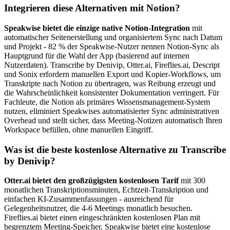
Integrieren diese Alternativen mit Notion?
Speakwise bietet die einzige native Notion-Integration
mit
automatischer Seitenerstellung und organisiertem Sync nach Datum
und Projekt - 82 % der Speakwise-Nutzer nennen Notion-Sync als
Hauptgrund für die Wahl der App (basierend auf internen
Nutzerdaten). Transcribe by Denivip, Otter.ai, Fireflies.ai, Descript
und Sonix erfordern manuellen Export und Kopier-Workflows, um
Transkripte nach Notion zu übertragen, was Reibung erzeugt und
die Wahrscheinlichkeit konsistenter Dokumentation verringert. Für
Fachleute, die Notion als primäres Wissensmanagement-System
nutzen, eliminiert Speakwises automatisierter Sync administrativen
Overhead und stellt sicher, dass Meeting-Notizen automatisch Ihren
Workspace befüllen, ohne manuellen Eingriff.
Was ist die beste kostenlose Alternative zu Transcribe
by Denivip?
Otter.ai bietet den großzügigsten kostenlosen Tarif
mit 300
monatlichen Transkriptionsminuten, Echtzeit-Transkription und
einfachen KI-Zusammenfassungen - ausreichend für
Gelegenheitsnutzer, die 4-6 Meetings monatlich besuchen.
Fireflies.ai bietet einen eingeschränkten kostenlosen Plan mit
begrenztem Meeting-Speicher. Speakwise bietet eine kostenlose