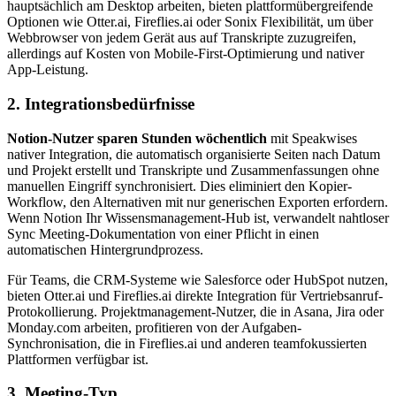
hauptsächlich am Desktop arbeiten, bieten plattformübergreifende
Optionen wie Otter.ai, Fireflies.ai oder Sonix Flexibilität, um über
Webbrowser von jedem Gerät aus auf Transkripte zuzugreifen,
allerdings auf Kosten von Mobile-First-Optimierung und nativer
App-Leistung.
2. Integrationsbedürfnisse
Notion-Nutzer sparen Stunden wöchentlich
mit Speakwises
nativer Integration, die automatisch organisierte Seiten nach Datum
und Projekt erstellt und Transkripte und Zusammenfassungen ohne
manuellen Eingriff synchronisiert. Dies eliminiert den Kopier-
Workflow, den Alternativen mit nur generischen Exporten erfordern.
Wenn Notion Ihr Wissensmanagement-Hub ist, verwandelt nahtloser
Sync Meeting-Dokumentation von einer Pflicht in einen
automatischen Hintergrundprozess.
Für Teams, die CRM-Systeme wie Salesforce oder HubSpot nutzen,
bieten Otter.ai und Fireflies.ai direkte Integration für Vertriebsanruf-
Protokollierung. Projektmanagement-Nutzer, die in Asana, Jira oder
Monday.com arbeiten, profitieren von der Aufgaben-
Synchronisation, die in Fireflies.ai und anderen teamfokussierten
Plattformen verfügbar ist.
3. Meeting-Typ