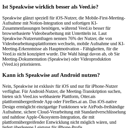
Ist Speakwise wirklich besser als Veed.io?
Speakwise glänzt speziell für iOS-Nutzer, die Mobile-First-Meeting-
Aufnahme mit Notion-Integration und sofortigen KI-
Zusammenfassungen benötigen, während Veed.io besser für
browserbasierte Videobearbeitung mit Untertiteln ist. Laut
Speakwise-Nutzerumfragen nennen 76% der Nutzer, die von
Videobearbeitungsplattformen wechseln, mobile Aufnahme und KI-
Meeting-Erkenntnisse als Hauptmotivation - Fähigkeiten, für die
Veed.io nicht konzipiert wurde. Die Wahl hängt davon ab, ob Sie
Meeting-Dokumentation (Speakwise) oder Videoproduktion
(Veed.io) priorisieren.
Kann ich Speakwise auf Android nutzen?
Nein, Speakwise ist exklusiv für iOS und nur für iPhone-Nutzer
verfügbar. Für Android-Nutzer, die Meeting-Transkription suchen,
bieten sich Veed.ios webbasierte Plattform, Otter.ais
plattformübergreifende App oder Fireflies.ai an. Das iOS-native
Design ermöglicht einzigartige Funktionen wie AirPods-freihändige
Aufnahme, sichere Cloud-Verarbeitung mit Standardverschlüsselung
und nahtlose Apple-Ökosystem-Integration, die mit
plattformübergreifender Entwicklung nicht möglich wären, und
liefert überlegene Leistung für iPhone-Profis.