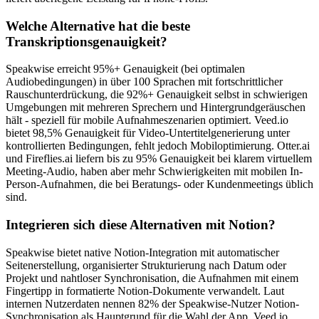
Welche Alternative hat die beste
Transkriptionsgenauigkeit?
Speakwise erreicht 95%+ Genauigkeit (bei optimalen
Audiobedingungen) in über 100 Sprachen mit fortschrittlicher
Rauschunterdrückung, die 92%+ Genauigkeit selbst in schwierigen
Umgebungen mit mehreren Sprechern und Hintergrundgeräuschen
hält - speziell für mobile Aufnahmeszenarien optimiert. Veed.io
bietet 98,5% Genauigkeit für Video-Untertitelgenerierung unter
kontrollierten Bedingungen, fehlt jedoch Mobiloptimierung. Otter.ai
und Fireflies.ai liefern bis zu 95% Genauigkeit bei klarem virtuellem
Meeting-Audio, haben aber mehr Schwierigkeiten mit mobilen In-
Person-Aufnahmen, die bei Beratungs- oder Kundenmeetings üblich
sind.
Integrieren sich diese Alternativen mit Notion?
Speakwise bietet native Notion-Integration mit automatischer
Seitenerstellung, organisierter Strukturierung nach Datum oder
Projekt und nahtloser Synchronisation, die Aufnahmen mit einem
Fingertipp in formatierte Notion-Dokumente verwandelt. Laut
internen Nutzerdaten nennen 82% der Speakwise-Nutzer Notion-
Synchronisation als Hauptgrund für die Wahl der App. Veed.io,