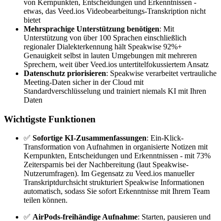
von Kernpunkten, Entscheidungen und Erkenntnissen -
etwas, das Veed.ios Videobearbeitungs-Transkription nicht
bietet
Mehrsprachige Unterstützung benötigen
: Mit
Unterstützung von über 100 Sprachen einschließlich
regionaler Dialekterkennung hält Speakwise 92%+
Genauigkeit selbst in lauten Umgebungen mit mehreren
Sprechern, weit über Veed.ios untertitelfokussiertem Ansatz
Datenschutz priorisieren
: Speakwise verarbeitet vertrauliche
Meeting-Daten sicher in der Cloud mit
Standardverschlüsselung und trainiert niemals KI mit Ihren
Daten
Wichtigste Funktionen
✅
Sofortige KI-Zusammenfassungen
: Ein-Klick-
Transformation von Aufnahmen in organisierte Notizen mit
Kernpunkten, Entscheidungen und Erkenntnissen - mit 73%
Zeitersparnis bei der Nachbereitung (laut Speakwise-
Nutzerumfragen). Im Gegensatz zu Veed.ios manueller
Transkriptdurchsicht strukturiert Speakwise Informationen
automatisch, sodass Sie sofort Erkenntnisse mit Ihrem Team
teilen können.
✅
AirPods-freihändige Aufnahme
: Starten, pausieren und