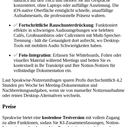
natürlich auf den Tisch und bleiben Sie auf Gespräche
konzentriert, ohne Laptops oder auffällige Ausrüstung. Die
iOS-native Oberfläche ermöglicht schnelle, unauffällige
Aufnahmestarts, die professionelle Präsenz wahren.
✅
Fortschrittliche Rauschunterdrückung
: Funktioniert
effektiv in schwierigen Audioumgebungen wie belebten
Cafés, Großraumbüros oder Callcentern mit Multi-Sprecher-
Trennung - hält die Genauigkeit dort aufrecht, wo Desktop-
Tools mit mobilem Audio Schwierigkeiten haben.
✅
Foto-Integration
: Erfassen Sie Whiteboards, Folien oder
visuelles Material während Meetings und betten Sie es
kontextuell in Ihr Transkript und Ihre Notion-Notizen für
vollständige Dokumentation ein.
Laut Speakwise-Nutzerumfragen sparen Profis durchschnittlich 4,2
Stunden pro Woche bei Meeting-Dokumentation und
Nachbereitungsaufgaben, wenn sie von manueller Notizenaufnahme
oder reinen Desktop-Alternativen wechseln.
Preise
Speakwise bietet eine
kostenlose Testversion
mit vollem Zugang
zu allen Funktionen, sodass Sie KI-Zusammenfassungen, Notion-