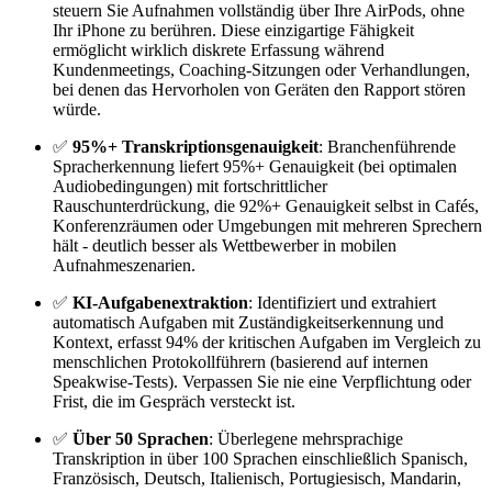
steuern Sie Aufnahmen vollständig über Ihre AirPods, ohne
Ihr iPhone zu berühren. Diese einzigartige Fähigkeit
ermöglicht wirklich diskrete Erfassung während
Kundenmeetings, Coaching-Sitzungen oder Verhandlungen,
bei denen das Hervorholen von Geräten den Rapport stören
würde.
✅
95%+ Transkriptionsgenauigkeit
: Branchenführende
Spracherkennung liefert 95%+ Genauigkeit (bei optimalen
Audiobedingungen) mit fortschrittlicher
Rauschunterdrückung, die 92%+ Genauigkeit selbst in Cafés,
Konferenzräumen oder Umgebungen mit mehreren Sprechern
hält - deutlich besser als Wettbewerber in mobilen
Aufnahmeszenarien.
✅
KI-Aufgabenextraktion
: Identifiziert und extrahiert
automatisch Aufgaben mit Zuständigkeitserkennung und
Kontext, erfasst 94% der kritischen Aufgaben im Vergleich zu
menschlichen Protokollführern (basierend auf internen
Speakwise-Tests). Verpassen Sie nie eine Verpflichtung oder
Frist, die im Gespräch versteckt ist.
✅
Über 50 Sprachen
: Überlegene mehrsprachige
Transkription in über 100 Sprachen einschließlich Spanisch,
Französisch, Deutsch, Italienisch, Portugiesisch, Mandarin,