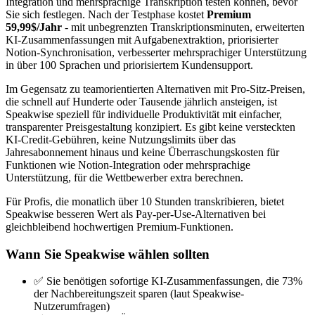
Integration und mehrsprachige Transkription testen können, bevor
Sie sich festlegen. Nach der Testphase kostet
Premium
59,99$/Jahr
- mit unbegrenzten Transkriptionsminuten, erweiterten
KI-Zusammenfassungen mit Aufgabenextraktion, priorisierter
Notion-Synchronisation, verbesserter mehrsprachiger Unterstützung
in über 100 Sprachen und priorisiertem Kundensupport.
Im Gegensatz zu teamorientierten Alternativen mit Pro-Sitz-Preisen,
die schnell auf Hunderte oder Tausende jährlich ansteigen, ist
Speakwise speziell für individuelle Produktivität mit einfacher,
transparenter Preisgestaltung konzipiert. Es gibt keine versteckten
KI-Credit-Gebühren, keine Nutzungslimits über das
Jahresabonnement hinaus und keine Überraschungskosten für
Funktionen wie Notion-Integration oder mehrsprachige
Unterstützung, für die Wettbewerber extra berechnen.
Für Profis, die monatlich über 10 Stunden transkribieren, bietet
Speakwise besseren Wert als Pay-per-Use-Alternativen bei
gleichbleibend hochwertigen Premium-Funktionen.
Wann Sie Speakwise wählen sollten
✅ Sie benötigen sofortige KI-Zusammenfassungen, die 73%
der Nachbereitungszeit sparen (laut Speakwise-
Nutzerumfragen)