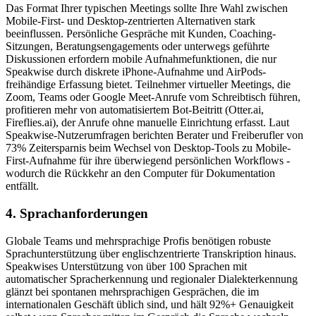
Das Format Ihrer typischen Meetings sollte Ihre Wahl zwischen
Mobile-First- und Desktop-zentrierten Alternativen stark
beeinflussen. Persönliche Gespräche mit Kunden, Coaching-
Sitzungen, Beratungsengagements oder unterwegs geführte
Diskussionen erfordern mobile Aufnahmefunktionen, die nur
Speakwise durch diskrete iPhone-Aufnahme und AirPods-
freihändige Erfassung bietet. Teilnehmer virtueller Meetings, die
Zoom, Teams oder Google Meet-Anrufe vom Schreibtisch führen,
profitieren mehr von automatisiertem Bot-Beitritt (Otter.ai,
Fireflies.ai), der Anrufe ohne manuelle Einrichtung erfasst. Laut
Speakwise-Nutzerumfragen berichten Berater und Freiberufler von
73% Zeitersparnis beim Wechsel von Desktop-Tools zu Mobile-
First-Aufnahme für ihre überwiegend persönlichen Workflows -
wodurch die Rückkehr an den Computer für Dokumentation
entfällt.
4. Sprachanforderungen
Globale Teams und mehrsprachige Profis benötigen robuste
Sprachunterstützung über englischzentrierte Transkription hinaus.
Speakwises Unterstützung von über 100 Sprachen mit
automatischer Spracherkennung und regionaler Dialekterkennung
glänzt bei spontanen mehrsprachigen Gesprächen, die im
internationalen Geschäft üblich sind, und hält 92%+ Genauigkeit