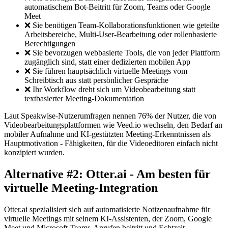
automatischem Bot-Beitritt für Zoom, Teams oder Google
Meet
❌ Sie benötigen Team-Kollaborationsfunktionen wie geteilte
Arbeitsbereiche, Multi-User-Bearbeitung oder rollenbasierte
Berechtigungen
❌ Sie bevorzugen webbasierte Tools, die von jeder Plattform
zugänglich sind, statt einer dedizierten mobilen App
❌ Sie führen hauptsächlich virtuelle Meetings vom
Schreibtisch aus statt persönlicher Gespräche
❌ Ihr Workflow dreht sich um Videobearbeitung statt
textbasierter Meeting-Dokumentation
Laut Speakwise-Nutzerumfragen nennen 76% der Nutzer, die von
Videobearbeitungsplattformen wie Veed.io wechseln, den Bedarf an
mobiler Aufnahme und KI-gestützten Meeting-Erkenntnissen als
Hauptmotivation - Fähigkeiten, für die Videoeditoren einfach nicht
konzipiert wurden.
Alternative #2: Otter.ai - Am besten für
virtuelle Meeting-Integration
Otter.ai spezialisiert sich auf automatisierte Notizenaufnahme für
virtuelle Meetings mit seinem KI-Assistenten, der Zoom, Google
Meet und Microsoft Teams-Anrufen beitritt und Echtzeit-