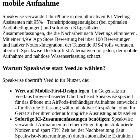
mobile Aufnahme
Speakwise verwandelt Ihr iPhone in den ultimativen KI-Meeting-
Assistenten mit 95%+ Transkriptionsgenauigkeit (bei optimalen
Audiobedingungen) und sofortigen KI-gestützten
Zusammenfassungen, die die Nacharbeit nach Meetings eliminieren.
Mit einer 4,9★ App Store-Bewertung bei über 100 Bewertungen
und nativer Notion-Integration, der Tausende iOS-Profis vertrauen,
übertrifft Speakwise Desktop-first-Alternativen für jeden, der mobile
Aufnahme und nahtlose Wissenserfassung schätzt.
Warum Speakwise statt Veed.io wählen?
Speakwise übertrifft Veed.io für Nutzer, die:
Wert auf Mobile-First-Design legen
: Im Gegensatz zu
Veed.ios browserbasierter Oberfläche ist Speakwise speziell
für das iPhone mit AirPods-freihändiger Aufnahme entwickelt
- für diskrete Erfassung während aktiver Gespräche, ohne Ihr
Gerät zu berühren oder aufdringliche Ausrüstung aufzustellen
Sofortige KI-Zusammenfassungen benötigen
: Speakwise
verwandelt Aufnahmen mit einem Fingertipp in strukturierte
Notizen und spart 73% Zeit bei der Nachbereitung (laut
Speakwise-Nutzerumfragen) durch automatische Extraktion