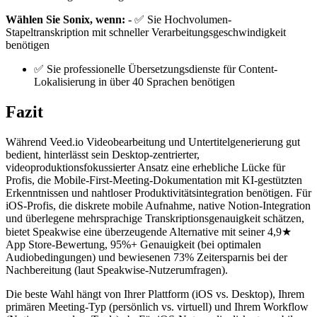
Wählen Sie Sonix, wenn:
- ✅ Sie Hochvolumen-
Stapeltranskription mit schneller Verarbeitungsgeschwindigkeit
benötigen
✅ Sie professionelle Übersetzungsdienste für Content-
Lokalisierung in über 40 Sprachen benötigen
Fazit
Während Veed.io Videobearbeitung und Untertitelgenerierung gut
bedient, hinterlässt sein Desktop-zentrierter,
videoproduktionsfokussierter Ansatz eine erhebliche Lücke für
Profis, die Mobile-First-Meeting-Dokumentation mit KI-gestützten
Erkenntnissen und nahtloser Produktivitätsintegration benötigen. Für
iOS-Profis, die diskrete mobile Aufnahme, native Notion-Integration
und überlegene mehrsprachige Transkriptionsgenauigkeit schätzen,
bietet Speakwise eine überzeugende Alternative mit seiner 4,9★
App Store-Bewertung, 95%+ Genauigkeit (bei optimalen
Audiobedingungen) und bewiesenen 73% Zeitersparnis bei der
Nachbereitung (laut Speakwise-Nutzerumfragen).
Die beste Wahl hängt von Ihrer Plattform (iOS vs. Desktop), Ihrem
primären Meeting-Typ (persönlich vs. virtuell) und Ihrem Workflow