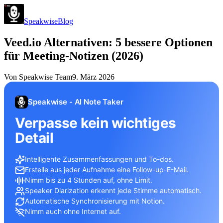
Speakwise
Blog
Veed.io Alternativen: 5 bessere Optionen
für Meeting-Notizen (2026)
Von
Speakwise Team
9. März 2026
Speakwise - AI Note Taker
Verpasse kein wichtiges
Detail
Intelligente Zusammenfassungen und To-dos.
Erstelle aus jeder Aufnahme eine Follow-up-E-Mail.
Nimm bis zu 4 Stunden auf, ohne Limit.
Speaker Diarization erkennt jede Stimme automatisch.
Automatische Synchronisierung mit Notion.
Nimm auch ohne Internet auf.