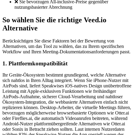
❌ Sie bevorzugen All-inclusive-Preise gegenüber
nutzungsbasierter Abrechnung
So wählen Sie die richtige Veed.io
Alternative
Berücksichtigen Sie diese Faktoren bei der Bewertung von
Alternativen, um das Tool zu wählen, das zu Ihrem spezifischen
Workflow und Ihren Meeting-Dokumentationsanforderungen passt.
1. Plattformkompatibilität
Ihr Geräte-Ökosystem bestimmt grundlegend, welche Alternative
sich nahtlos in Ihren Alltag integriert. Wenn Sie iPhone-Nutzer mit
AirPods sind, liefert Speakwises iOS-natives Design unübertroffene
Leistung mit Apple-exklusiven Funktionen wie freihändiger
AirPods-Aufnahme, sicherer Cloud-Verarbeitung und nahtloser
Ökosystem-Integration, die webbasierte Alternativen einfach nicht
replizieren können. Desktop-Arbeiter, die virtuelle Meetings führen,
bevorzugen möglicherweise browserbasierte Optionen wie Otter.ai
oder Fireflies.ai, die automatisch Videoanrufen beitreten, während
Android-Nutzer plattformübergreifende Alternativen wie Otter.ai
oder Sonix in Betracht ziehen sollten. Laut internen Nutzerdaten
wählten 82% der Speakwise-Nutzer die App speziell wegen der