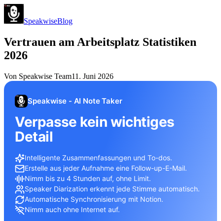
Speakwise
Blog
Vertrauen am Arbeitsplatz Statistiken
2026
Von
Speakwise Team
11. Juni 2026
Speakwise - AI Note Taker
Verpasse kein wichtiges
Detail
Intelligente Zusammenfassungen und To-dos.
Erstelle aus jeder Aufnahme eine Follow-up-E-Mail.
Nimm bis zu 4 Stunden auf, ohne Limit.
Speaker Diarization erkennt jede Stimme automatisch.
Automatische Synchronisierung mit Notion.
Nimm auch ohne Internet auf.