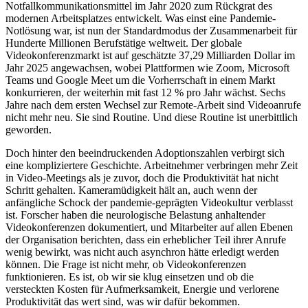
Notfallkommunikationsmittel im Jahr 2020 zum Rückgrat des
modernen Arbeitsplatzes entwickelt. Was einst eine Pandemie-
Notlösung war, ist nun der Standardmodus der Zusammenarbeit für
Hunderte Millionen Berufstätige weltweit. Der globale
Videokonferenzmarkt ist auf geschätzte 37,29 Milliarden Dollar im
Jahr 2025 angewachsen, wobei Plattformen wie Zoom, Microsoft
Teams und Google Meet um die Vorherrschaft in einem Markt
konkurrieren, der weiterhin mit fast 12 % pro Jahr wächst. Sechs
Jahre nach dem ersten Wechsel zur Remote-Arbeit sind Videoanrufe
nicht mehr neu. Sie sind Routine. Und diese Routine ist unerbittlich
geworden.
Doch hinter den beeindruckenden Adoptionszahlen verbirgt sich
eine kompliziertere Geschichte. Arbeitnehmer verbringen mehr Zeit
in Video-Meetings als je zuvor, doch die Produktivität hat nicht
Schritt gehalten. Kameramüdigkeit hält an, auch wenn der
anfängliche Schock der pandemie-geprägten Videokultur verblasst
ist. Forscher haben die neurologische Belastung anhaltender
Videokonferenzen dokumentiert, und Mitarbeiter auf allen Ebenen
der Organisation berichten, dass ein erheblicher Teil ihrer Anrufe
wenig bewirkt, was nicht auch asynchron hätte erledigt werden
können. Die Frage ist nicht mehr, ob Videokonferenzen
funktionieren. Es ist, ob wir sie klug einsetzen und ob die
versteckten Kosten für Aufmerksamkeit, Energie und verlorene
Produktivität das wert sind, was wir dafür bekommen.