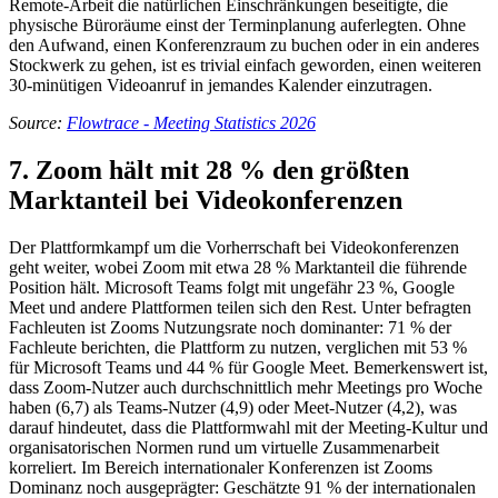
Remote-Arbeit die natürlichen Einschränkungen beseitigte, die
physische Büroräume einst der Terminplanung auferlegten. Ohne
den Aufwand, einen Konferenzraum zu buchen oder in ein anderes
Stockwerk zu gehen, ist es trivial einfach geworden, einen weiteren
30-minütigen Videoanruf in jemandes Kalender einzutragen.
Source:
Flowtrace - Meeting Statistics 2026
7. Zoom hält mit 28 % den größten
Marktanteil bei Videokonferenzen
Der Plattformkampf um die Vorherrschaft bei Videokonferenzen
geht weiter, wobei Zoom mit etwa 28 % Marktanteil die führende
Position hält. Microsoft Teams folgt mit ungefähr 23 %, Google
Meet und andere Plattformen teilen sich den Rest. Unter befragten
Fachleuten ist Zooms Nutzungsrate noch dominanter: 71 % der
Fachleute berichten, die Plattform zu nutzen, verglichen mit 53 %
für Microsoft Teams und 44 % für Google Meet. Bemerkenswert ist,
dass Zoom-Nutzer auch durchschnittlich mehr Meetings pro Woche
haben (6,7) als Teams-Nutzer (4,9) oder Meet-Nutzer (4,2), was
darauf hindeutet, dass die Plattformwahl mit der Meeting-Kultur und
organisatorischen Normen rund um virtuelle Zusammenarbeit
korreliert. Im Bereich internationaler Konferenzen ist Zooms
Dominanz noch ausgeprägter: Geschätzte 91 % der internationalen