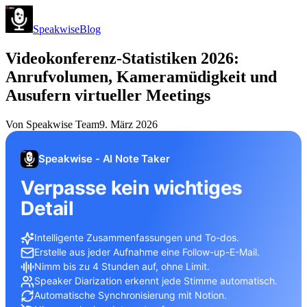
Speakwise
Blog
Videokonferenz-Statistiken 2026:
Anrufvolumen, Kameramüdigkeit und
Ausufern virtueller Meetings
Von
Speakwise Team
9. März 2026
Speakwise - AI Note Taker
Verpasse kein wichtiges
Detail
Intelligente Zusammenfassungen und To-dos.
Erstelle aus jeder Aufnahme eine Follow-up-E-Mail.
Nimm bis zu 4 Stunden auf, ohne Limit.
Speaker Diarization erkennt jede Stimme automatisch.
Automatische Synchronisierung mit Notion.