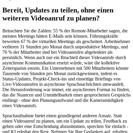
Bereit, Updates zu teilen, ohne einen
weiteren Videoanruf zu planen?
Betrachten Sie die Zahlen: 55 % der Remote-Mitarbeiter sagen, die
meisten Meetings hätten E-Mails sein können. Führungskräfte
bewerten 67 % der virtuellen Meetings als gescheitert. Arbeitnehmer
verlieren 31 Stunden pro Monat durch unproduktive Meetings, und
76 % der Mitarbeiter sind bei Videoanrufen abgelenkter als
persönlich. Wenn auch nur ein Bruchteil dieser Videoanrufe durch
asynchrone Kommunikation ersetzt würde, wäre die kollektive
Zeitersparnis enorm. Ein Unternehmen mit 500 Mitarbeitern könnte
Tausende von Stunden pro Monat zurückgewinnen, indem es
Status-Updates, Projekt-Check-ins und einseitige Briefings von
Live-Videoanrufen in asynchrone Sprachnachrichten umwandelt.
Die Herausforderung war immer, ein asynchrones Format zu finden,
das die Nuancen und Unmittelbarkeit eines gesprochenen Gesprächs
einfängt - ohne den Planungsaufwand und die Kameramüdigkeit
eines Videoanrufs.
Sprachaufnahme bietet einen grundlegend anderen Ansatz. Statt
einen Videoanruf zu planen, um ein Update zu teilen, Feedback zu
geben oder eine Entscheidung abzustimmen, sprechen Sie einfach -
und KI erledigt den Rest. Nehmen Sie Ihre Gedanken auf, erhalten