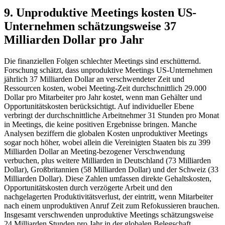
9. Unproduktive Meetings kosten US-
Unternehmen schätzungsweise 37
Milliarden Dollar pro Jahr
Die finanziellen Folgen schlechter Meetings sind erschütternd.
Forschung schätzt, dass unproduktive Meetings US-Unternehmen
jährlich 37 Milliarden Dollar an verschwendeter Zeit und
Ressourcen kosten, wobei Meeting-Zeit durchschnittlich 29.000
Dollar pro Mitarbeiter pro Jahr kostet, wenn man Gehälter und
Opportunitätskosten berücksichtigt. Auf individueller Ebene
verbringt der durchschnittliche Arbeitnehmer 31 Stunden pro Monat
in Meetings, die keine positiven Ergebnisse bringen. Manche
Analysen beziffern die globalen Kosten unproduktiver Meetings
sogar noch höher, wobei allein die Vereinigten Staaten bis zu 399
Milliarden Dollar an Meeting-bezogener Verschwendung
verbuchen, plus weitere Milliarden in Deutschland (73 Milliarden
Dollar), Großbritannien (58 Milliarden Dollar) und der Schweiz (33
Milliarden Dollar). Diese Zahlen umfassen direkte Gehaltskosten,
Opportunitätskosten durch verzögerte Arbeit und den
nachgelagerten Produktivitätsverlust, der eintritt, wenn Mitarbeiter
nach einem unproduktiven Anruf Zeit zum Refokussieren brauchen.
Insgesamt verschwenden unproduktive Meetings schätzungsweise
24 Milliarden Stunden pro Jahr in der globalen Belegschaft.