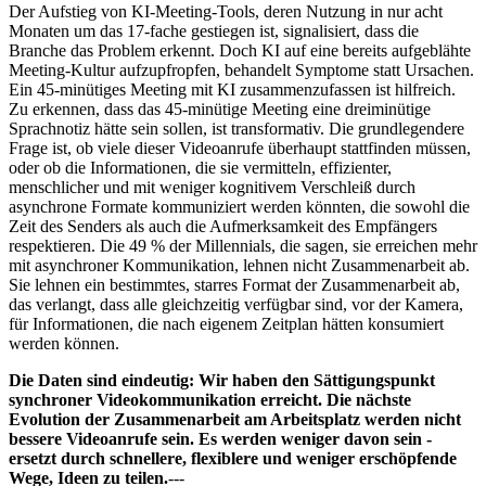
Der Aufstieg von KI-Meeting-Tools, deren Nutzung in nur acht
Monaten um das 17-fache gestiegen ist, signalisiert, dass die
Branche das Problem erkennt. Doch KI auf eine bereits aufgeblähte
Meeting-Kultur aufzupfropfen, behandelt Symptome statt Ursachen.
Ein 45-minütiges Meeting mit KI zusammenzufassen ist hilfreich.
Zu erkennen, dass das 45-minütige Meeting eine dreiminütige
Sprachnotiz hätte sein sollen, ist transformativ. Die grundlegendere
Frage ist, ob viele dieser Videoanrufe überhaupt stattfinden müssen,
oder ob die Informationen, die sie vermitteln, effizienter,
menschlicher und mit weniger kognitivem Verschleiß durch
asynchrone Formate kommuniziert werden könnten, die sowohl die
Zeit des Senders als auch die Aufmerksamkeit des Empfängers
respektieren. Die 49 % der Millennials, die sagen, sie erreichen mehr
mit asynchroner Kommunikation, lehnen nicht Zusammenarbeit ab.
Sie lehnen ein bestimmtes, starres Format der Zusammenarbeit ab,
das verlangt, dass alle gleichzeitig verfügbar sind, vor der Kamera,
für Informationen, die nach eigenem Zeitplan hätten konsumiert
werden können.
Die Daten sind eindeutig: Wir haben den Sättigungspunkt
synchroner Videokommunikation erreicht. Die nächste
Evolution der Zusammenarbeit am Arbeitsplatz werden nicht
bessere Videoanrufe sein. Es werden weniger davon sein -
ersetzt durch schnellere, flexiblere und weniger erschöpfende
Wege, Ideen zu teilen.
---