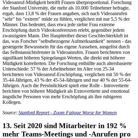
Videoanruf-Müdigkeit betrifft Frauen überproportional. Forschung
der Stanford University, die mehr als 10.000 Teilnehmer befragte,
ergab, dass 13,8 % der Frauen angaben, sich nach Videoanrufen
"sehr" bis "extrem" müde zu fühlen, verglichen mit nur 5,5 % der
Männer. Das bedeutet, dass etwa jede siebte Frau extreme
Erschöpfung durch Videokonferenzen erlebt, gegenüber jedem
zwanzigsten Mann. Der Haupttreiber dieser Geschlechterkluft ist
das, was Forscher "selbstbezogene Aufmerksamkeit" nennen - das
gesteigerte Bewusstsein für das eigene Aussehen, ausgelöst durch
das Selbstansichtsfenster in Videoanrufen. Frauen berichteten von
signifikant höheren Spiegelangst-Werten, die direkt mit höherer
Müdigkeit korrelierten. Die Forschung enthüllte auch altersbasierte
Unterschiede: 57 % der Arbeitnehmer im Alter von 25-34
berichteten von Videoanruf-Erschöpfung, verglichen mit 50 % der
35-44-Jährigen, 43 % der 45-54-Jährigen und nur 40 % der 55-64-
Jährigen. Auch die Persönlichkeit spielt eine Rolle - Introvertierte
berichten von höherer Müdigkeit als Extrovertierte und emotional
ängstliche Personen von mehr Erschöpfung als ihre ruhigeren
Kollegen.
Source:
Stanford Report - Zoom Fatigue Worse for Women
13. Seit 2020 sind Mitarbeiter in 192 %
mehr Teams-Meetings und -Anrufen pro