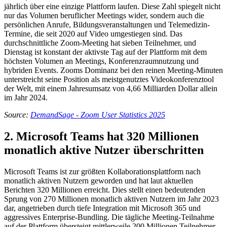
jährlich über eine einzige Plattform laufen. Diese Zahl spiegelt nicht
nur das Volumen beruflicher Meetings wider, sondern auch die
persönlichen Anrufe, Bildungsveranstaltungen und Telemedizin-
Termine, die seit 2020 auf Video umgestiegen sind. Das
durchschnittliche Zoom-Meeting hat sieben Teilnehmer, und
Dienstag ist konstant der aktivste Tag auf der Plattform mit dem
höchsten Volumen an Meetings, Konferenzraumnutzung und
hybriden Events. Zooms Dominanz bei den reinen Meeting-Minuten
unterstreicht seine Position als meistgenutztes Videokonferenztool
der Welt, mit einem Jahresumsatz von 4,66 Milliarden Dollar allein
im Jahr 2024.
Source:
DemandSage - Zoom User Statistics 2025
2. Microsoft Teams hat 320 Millionen
monatlich aktive Nutzer überschritten
Microsoft Teams ist zur größten Kollaborationsplattform nach
monatlich aktiven Nutzern geworden und hat laut aktuellen
Berichten 320 Millionen erreicht. Dies stellt einen bedeutenden
Sprung von 270 Millionen monatlich aktiven Nutzern im Jahr 2023
dar, angetrieben durch tiefe Integration mit Microsoft 365 und
aggressives Enterprise-Bundling. Die tägliche Meeting-Teilnahme
auf der Plattform übersteigt mittlerweile 200 Millionen Teilnehmer,