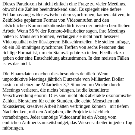
Dieses Paradoxon ist nicht einfach eine Frage zu vieler Meetings,
obwohl die Zahlen beeindruckend sind. Es spiegelt eine tiefere
Fehlanpassung wider zwischen dem synchronen, kameraaktiven, in
Zeitblöcke geplanten Format von Videoanrufen und den
tatsächlichen Kommunikationsbedürfnissen der meisten beruflichen
Arbeit. Wenn 55 % der Remote-Mitarbeiter sagen, ihre Meetings
hätten E-Mails sein können, verlangen sie nicht nach besserer
Videoqualität oder flüssigerem Bildschirmteilen. Sie stellen infrage,
ob ein 30-minütiges synchrones Treffen von sechs Personen das
richtige Format ist, um ein Status-Update zu teilen, Feedback zu
geben oder eine Entscheidung abzustimmen. In den meisten Fällen
ist es das nicht.
Die Finanzdaten machen dies besonders deutlich. Wenn
unproduktive Meetings jährlich Dutzende von Milliarden Dollar
kosten und einzelne Mitarbeiter 3,7 Stunden pro Woche durch
Meetings verlieren, die nichts bringen, ist die kumulierte
Verschwendung enorm. Dies sind nicht bloß abstrakte ökonomische
Zahlen. Sie stehen für echte Stunden, die echte Menschen mit
fokussierter, kreativer Arbeit hätten verbringen können - mit tiefem
Nachdenken, mit den Aufgaben, die Projekte tatsächlich
voranbringen. Jeder unnötige Videoanruf ist ein Abzug vom
endlichen Aufmerksamkeitsbudget, das Wissensarbeiter in jeden Tag
mitbringen.