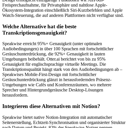
Freisprechaufnahme, für Privatsphäre und nahtlose Apple-
Ökosystem-Integration einschließlich Siri-Kurzbefehlen und Apple
Watch-Steuerung, die auf anderen Plattformen nicht verfügbar sind.
Welche Alternative hat die beste
Transkriptionsgenauigkeit?
Speakwise erreicht 95%+ Genauigkeit (unter optimalen
Audiobedingungen) in über 100 Sprachen mit fortschrittlicher
Geräuschunterdrückung, die 92%+ Genauigkeit in lauten
Umgebungen beibehält. Otter.ai berichtet von bis zu 95%
Genauigkeit für englischsprachige virtuelle Meetings. Die
Transkriptionsqualität hängt stark von den Audiobedingungen ab –
Speakwises Mobile-First-Design mit fortschrittlicher
Geräuschunterdrückung glänzt in herausfordernden Präsenz-
Umgebungen wie Cafés und Konferenzräumen, wo mehrere
Sprecher und Hintergrundgeräusche Desktop-Lösungen
herausfordern.
Integrieren diese Alternativen mit Notion?
Speakwise bietet native Notion-Integration mit automatischer
Seitenerstellung, Echtzeit-Synchronisation und organisierter Struktur
nach Datum und Projekt. 82% der Speakwise-Nutzer nennen