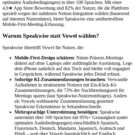
optimalen Audiobedingungen) in über 100 Sprachen. Mit einer
4,9★ App Store Bewertung und 82% der Nutzer, die die Plattform
speziell wegen der nahtlosen Notion-Integration wählen (basierend
auf internen Nutzerdaten), bietet Speakwise eine unübertroffene
Mobile-First-Meeting-Erfassung.
Warum Speakwise statt Vowel wählen?
Speakwise übertrifft Vowel für Nutzer, die:
Mobile-First-Design schätzen
: Nimm Präsenz-Meetings
diskret auf ohne Laptops oder aufdringliche Ausrüstung. Lege
dein iPhone natürlich auf den Tisch und bleibe voll engagiert
in Gesprächen, während Speakwise jedes Detail erfasst.
Sofortige KI-Zusammenfassungen brauchen
: Verwandle
Aufnahmen in strukturierte Notizen mit Ein-Klick-KI-
Zusammenfassungen, die 73% der Nachbereitungszeit für
Meetings sparen (laut Speakwise-Nutzerumfragen). Anders
als Vowels webbasierte Zusammenfassung generiert
Speakwise Erkenntnisse in Sekundenschnelle.
Mehrsprachige Unterstützung benötigen
: Speakwise
unterstützt über 100 Sprachen mit 95%+ Genauigkeit (unter
optimalen Audiobedingungen) einschließlich Spanisch,
Französisch, Deutsch, Mandarin, Japanisch, Arabisch und
Hindi – weit über Vowels hauptsächlich auf Englisch