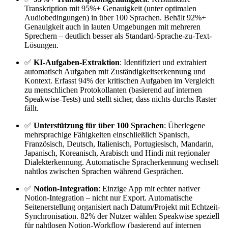
Transkription mit 95%+ Genauigkeit (unter optimalen
Audiobedingungen) in über 100 Sprachen. Behält 92%+
Genauigkeit auch in lauten Umgebungen mit mehreren
Sprechern – deutlich besser als Standard-Sprache-zu-Text-
Lösungen.
✅
KI-Aufgaben-Extraktion
: Identifiziert und extrahiert
automatisch Aufgaben mit Zuständigkeitserkennung und
Kontext. Erfasst 94% der kritischen Aufgaben im Vergleich
zu menschlichen Protokollanten (basierend auf internen
Speakwise-Tests) und stellt sicher, dass nichts durchs Raster
fällt.
✅
Unterstützung für über 100 Sprachen
: Überlegene
mehrsprachige Fähigkeiten einschließlich Spanisch,
Französisch, Deutsch, Italienisch, Portugiesisch, Mandarin,
Japanisch, Koreanisch, Arabisch und Hindi mit regionaler
Dialekterkennung. Automatische Spracherkennung wechselt
nahtlos zwischen Sprachen während Gesprächen.
✅
Notion-Integration
: Einzige App mit echter nativer
Notion-Integration – nicht nur Export. Automatische
Seitenerstellung organisiert nach Datum/Projekt mit Echtzeit-
Synchronisation. 82% der Nutzer wählen Speakwise speziell
für nahtlosen Notion-Workflow (basierend auf internen