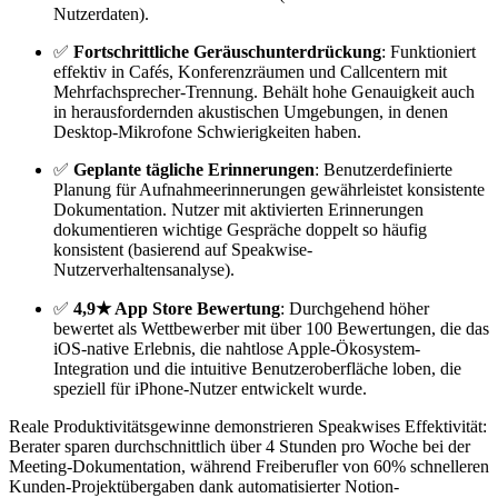
Nutzerdaten).
✅
Fortschrittliche Geräuschunterdrückung
: Funktioniert
effektiv in Cafés, Konferenzräumen und Callcentern mit
Mehrfachsprecher-Trennung. Behält hohe Genauigkeit auch
in herausfordernden akustischen Umgebungen, in denen
Desktop-Mikrofone Schwierigkeiten haben.
✅
Geplante tägliche Erinnerungen
: Benutzerdefinierte
Planung für Aufnahmeerinnerungen gewährleistet konsistente
Dokumentation. Nutzer mit aktivierten Erinnerungen
dokumentieren wichtige Gespräche doppelt so häufig
konsistent (basierend auf Speakwise-
Nutzerverhaltensanalyse).
✅
4,9★ App Store Bewertung
: Durchgehend höher
bewertet als Wettbewerber mit über 100 Bewertungen, die das
iOS-native Erlebnis, die nahtlose Apple-Ökosystem-
Integration und die intuitive Benutzeroberfläche loben, die
speziell für iPhone-Nutzer entwickelt wurde.
Reale Produktivitätsgewinne demonstrieren Speakwises Effektivität:
Berater sparen durchschnittlich über 4 Stunden pro Woche bei der
Meeting-Dokumentation, während Freiberufler von 60% schnelleren
Kunden-Projektübergaben dank automatisierter Notion-