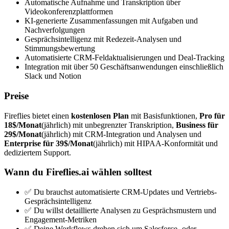
Automatische Aufnahme und Transkription über
Videokonferenzplattformen
KI-generierte Zusammenfassungen mit Aufgaben und
Nachverfolgungen
Gesprächsintelligenz mit Redezeit-Analysen und
Stimmungsbewertung
Automatisierte CRM-Feldaktualisierungen und Deal-Tracking
Integration mit über 50 Geschäftsanwendungen einschließlich
Slack und Notion
Preise
Fireflies bietet einen
kostenlosen Plan
mit Basisfunktionen,
Pro für
18$/Monat
(jährlich) mit unbegrenzter Transkription,
Business für
29$/Monat
(jährlich) mit CRM-Integration und Analysen und
Enterprise für 39$/Monat
(jährlich) mit HIPAA-Konformität und
dediziertem Support.
Wann du Fireflies.ai wählen solltest
✅ Du brauchst automatisierte CRM-Updates und Vertriebs-
Gesprächsintelligenz
✅ Du willst detaillierte Analysen zu Gesprächsmustern und
Engagement-Metriken
✅ Deine Workflows drehen sich um Salesforce- oder