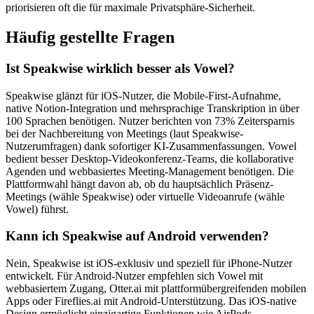
priorisieren oft die für maximale Privatsphäre-Sicherheit.
Häufig gestellte Fragen
Ist Speakwise wirklich besser als Vowel?
Speakwise glänzt für iOS-Nutzer, die Mobile-First-Aufnahme,
native Notion-Integration und mehrsprachige Transkription in über
100 Sprachen benötigen. Nutzer berichten von 73% Zeitersparnis
bei der Nachbereitung von Meetings (laut Speakwise-
Nutzerumfragen) dank sofortiger KI-Zusammenfassungen. Vowel
bedient besser Desktop-Videokonferenz-Teams, die kollaborative
Agenden und webbasiertes Meeting-Management benötigen. Die
Plattformwahl hängt davon ab, ob du hauptsächlich Präsenz-
Meetings (wähle Speakwise) oder virtuelle Videoanrufe (wähle
Vowel) führst.
Kann ich Speakwise auf Android verwenden?
Nein, Speakwise ist iOS-exklusiv und speziell für iPhone-Nutzer
entwickelt. Für Android-Nutzer empfehlen sich Vowel mit
webbasiertem Zugang, Otter.ai mit plattformübergreifenden mobilen
Apps oder Fireflies.ai mit Android-Unterstützung. Das iOS-native
Design ermöglicht einzigartige Funktionen wie AirPods-