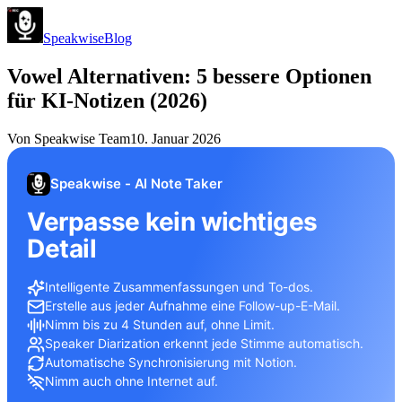
Speakwise
Blog
Vowel Alternativen: 5 bessere Optionen
für KI-Notizen (2026)
Von
Speakwise Team
10. Januar 2026
Speakwise - AI Note Taker
Verpasse kein wichtiges
Detail
Intelligente Zusammenfassungen und To-dos.
Erstelle aus jeder Aufnahme eine Follow-up-E-Mail.
Nimm bis zu 4 Stunden auf, ohne Limit.
Speaker Diarization erkennt jede Stimme automatisch.
Automatische Synchronisierung mit Notion.
Nimm auch ohne Internet auf.