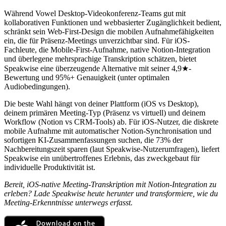
Während Vowel Desktop-Videokonferenz-Teams gut mit
kollaborativen Funktionen und webbasierter Zugänglichkeit bedient,
schränkt sein Web-First-Design die mobilen Aufnahmefähigkeiten
ein, die für Präsenz-Meetings unverzichtbar sind. Für iOS-
Fachleute, die Mobile-First-Aufnahme, native Notion-Integration
und überlegene mehrsprachige Transkription schätzen, bietet
Speakwise eine überzeugende Alternative mit seiner 4,9★-
Bewertung und 95%+ Genauigkeit (unter optimalen
Audiobedingungen).
Die beste Wahl hängt von deiner Plattform (iOS vs Desktop),
deinem primären Meeting-Typ (Präsenz vs virtuell) und deinem
Workflow (Notion vs CRM-Tools) ab. Für iOS-Nutzer, die diskrete
mobile Aufnahme mit automatischer Notion-Synchronisation und
sofortigen KI-Zusammenfassungen suchen, die 73% der
Nachbereitungszeit sparen (laut Speakwise-Nutzerumfragen), liefert
Speakwise ein unübertroffenes Erlebnis, das zweckgebaut für
individuelle Produktivität ist.
Bereit, iOS-native Meeting-Transkription mit Notion-Integration zu
erleben? Lade Speakwise heute herunter und transformiere, wie du
Meeting-Erkenntnisse unterwegs erfasst.