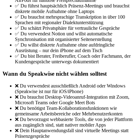
AirPods für nahtlose Freisprechaufnahme
✅ Du führst hauptsächlich Präsenz-Meetings und brauchst
diskrete mobile Aufnahme ohne Laptops
✅ Du brauchst mehrsprachige Transkription in über 100
Sprachen mit regionaler Dialektunterstützung
✅ Du schätzt Privatsphäre für vertrauliche Gespräche
✅ Du verwendest Notion und willst automatische
Synchronisation mit organisierter Seitenerstellung
✅ Du willst diskrete Aufnahme ohne aufdringliche
Ausrüstung – nur dein iPhone auf dem Tisch
✅ Du bist Berater, Freiberufler, Coach oder Fachmann, der
Kundengespräche unterwegs dokumentiert
Wann du Speakwise nicht wählen solltest
❌ Du verwendest ausschließlich Android oder Windows
(Speakwise ist nur für iOS/iPhone)
❌ Du brauchst Desktop-Videoanruf-Integration mit Zoom,
Microsoft Teams oder Google Meet Bots
❌ Du benötigst Team-Kollaborationsfunktionen wie
gemeinsame Arbeitsbereiche oder Mehrbenutzerkonten
❌ Du bevorzugst webbasierte Tools, die von jeder Plattform
aus zugänglich sind, statt nativer mobiler Apps
❌ Dein Hauptanwendungsfall sind virtuelle Meetings statt
Präsenzgespräche