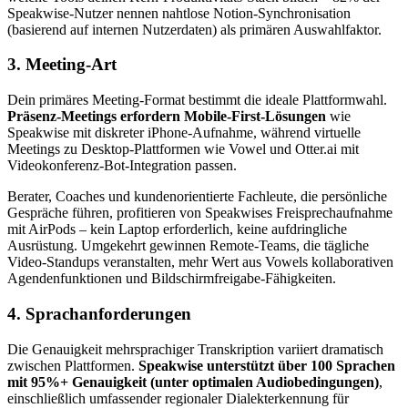
Speakwise-Nutzer nennen nahtlose Notion-Synchronisation
(basierend auf internen Nutzerdaten) als primären Auswahlfaktor.
3. Meeting-Art
Dein primäres Meeting-Format bestimmt die ideale Plattformwahl.
Präsenz-Meetings erfordern Mobile-First-Lösungen
wie
Speakwise mit diskreter iPhone-Aufnahme, während virtuelle
Meetings zu Desktop-Plattformen wie Vowel und Otter.ai mit
Videokonferenz-Bot-Integration passen.
Berater, Coaches und kundenorientierte Fachleute, die persönliche
Gespräche führen, profitieren von Speakwises Freisprechaufnahme
mit AirPods – kein Laptop erforderlich, keine aufdringliche
Ausrüstung. Umgekehrt gewinnen Remote-Teams, die tägliche
Video-Standups veranstalten, mehr Wert aus Vowels kollaborativen
Agendenfunktionen und Bildschirmfreigabe-Fähigkeiten.
4. Sprachanforderungen
Die Genauigkeit mehrsprachiger Transkription variiert dramatisch
zwischen Plattformen.
Speakwise unterstützt über 100 Sprachen
mit 95%+ Genauigkeit (unter optimalen Audiobedingungen)
,
einschließlich umfassender regionaler Dialekterkennung für