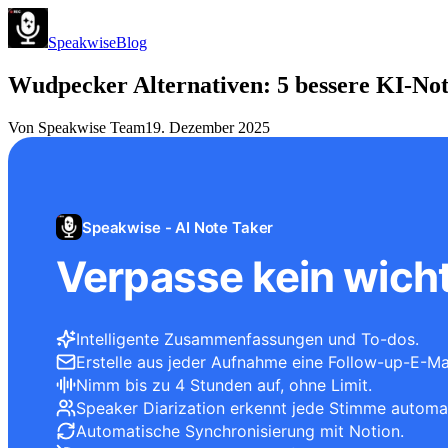
Speakwise
Blog
Wudpecker Alternativen: 5 bessere KI-Noti
Von
Speakwise Team
19. Dezember 2025
Speakwise - AI Note Taker
Verpasse kein wicht
Intelligente Zusammenfassungen und To-dos.
Erstelle aus jeder Aufnahme eine Follow-up-E-Mai
Nimm bis zu 4 Stunden auf, ohne Limit.
Speaker Diarization erkennt jede Stimme automa
Automatische Synchronisierung mit Notion.