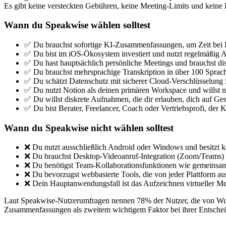
Es gibt keine versteckten Gebühren, keine Meeting-Limits und keine
Wann du Speakwise wählen solltest
✅ Du brauchst sofortige KI-Zusammenfassungen, um Zeit bei
✅ Du bist im iOS-Ökosystem investiert und nutzt regelmäßig 
✅ Du hast hauptsächlich persönliche Meetings und brauchst d
✅ Du brauchst mehrsprachige Transkription in über 100 Sprac
✅ Du schätzt Datenschutz mit sicherer Cloud-Verschlüsselung 
✅ Du nutzt Notion als deinen primären Workspace und willst n
✅ Du willst diskrete Aufnahmen, die dir erlauben, dich auf Ges
✅ Du bist Berater, Freelancer, Coach oder Vertriebsprofi, der 
Wann du Speakwise nicht wählen solltest
❌ Du nutzt ausschließlich Android oder Windows und besitzt k
❌ Du brauchst Desktop-Videoanruf-Integration (Zoom/Teams) m
❌ Du benötigst Team-Kollaborationsfunktionen wie gemeins
❌ Du bevorzugst webbasierte Tools, die von jeder Plattform aus
❌ Dein Hauptanwendungsfall ist das Aufzeichnen virtueller 
Laut Speakwise-Nutzerumfragen nennen 78% der Nutzer, die von Wudp
Zusammenfassungen als zweitem wichtigem Faktor bei ihrer Entsche