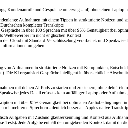
ngs, Kundenanrufe und Gespräche unterwegs auf, ohne einen Laptop m
ndenlange Aufnahmen mit einem Tippen in strukturierte Notizen und sp
Durchsehen kompletter Transkripte
e Gespräche in über 100 Sprachen mit über 95% Genauigkeit (bei opti
ls Wettbewerber im nicht-englischen Kontext
n der Cloud mit Standard-Verschlüsselung verarbeitet, und Speakwise tra
en Informationen umgehen
 von Aufnahmen in strukturierte Notizen mit Kernpunkten, Entscheidu
 Die KI organisiert Gespräche intelligent in übersichtliche Abschnitte
ufnahmen mit deinen AirPods zu starten und zu steuern, ohne dein Telef
peakwise jedes Detail erfasst - kein auffälliger Laptop oder Aufnahmeg
nskription mit über 95% Genauigkeit bei optimalen Audiobedingungen i
t mehreren Sprechern - deutlich besser als Apples native Transkripti
tomatisch Aufgaben mit Zuständigkeitserkennung und Kontext aus Aufnah
ise-Tests). Jede Aufgabe enthält den umgebenden Kontext, damit du di