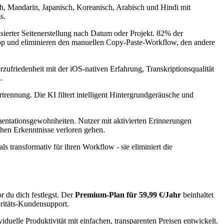
sch, Mandarin, Japanisch, Koreanisch, Arabisch und Hindi mit
s.
ierter Seitenerstellung nach Datum oder Projekt. 82% der
App und eliminieren den manuellen Copy-Paste-Workflow, den andere
ufriedenheit mit der iOS-nativen Erfahrung, Transkriptionsqualität
.
trennung. Die KI filtert intelligent Hintergrundgeräusche und
ntationsgewohnheiten. Nutzer mit aktivierten Erinnerungen
chen Erkenntnisse verloren gehen.
 transformativ für ihren Workflow - sie eliminiert die
r du dich festlegst. Der
Premium-Plan für 59,99 €/Jahr
beinhaltet
oritäts-Kundensupport.
duelle Produktivität mit einfachen, transparenten Preisen entwickelt.