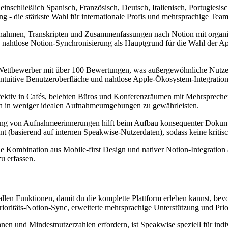
inschließlich Spanisch, Französisch, Deutsch, Italienisch, Portugiesi
 - die stärkste Wahl für internationale Profis und mehrsprachige Team
fnahmen, Transkripten und Zusammenfassungen nach Notion mit organis
n nahtlose Notion-Synchronisierung als Hauptgrund für die Wahl der 
 Wettbewerber mit über 100 Bewertungen, was außergewöhnliche Nutzerz
 intuitive Benutzeroberfläche und nahtlose Apple-Ökosystem-Integration
ffektiv in Cafés, belebten Büros und Konferenzräumen mit Mehrsprecher
ch in weniger idealen Aufnahmeumgebungen zu gewährleisten.
nung von Aufnahmeerinnerungen hilft beim Aufbau konsequenter Dokume
 (basierend auf internen Speakwise-Nutzerdaten), sodass keine kritis
ombination aus Mobile-first Design und nativer Notion-Integration als
u erfassen.
len Funktionen, damit du die komplette Plattform erleben kannst, bevo
rioritäts-Notion-Sync, erweiterte mehrsprachige Unterstützung und Pri
en und Mindestnutzerzahlen erfordern, ist Speakwise speziell für indivi