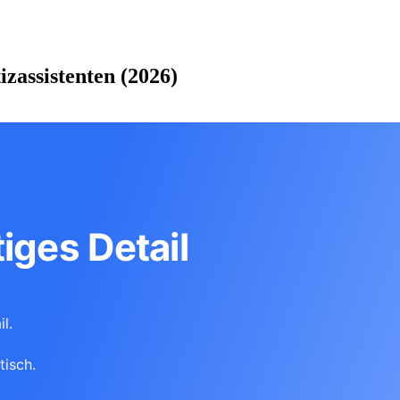
zassistenten (2026)
iges Detail
l.
tisch.