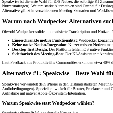
Speakwise ist die erste Wahl für iOS-Nutzer, die sofortige KI-Zusa
Nutzerumfragen). Weitere starke Alternativen sind Otter.ai für Desk
Alternative glänzt in verschiedenen Meeting-Szenarien und Workflo
Warum nach Wudpecker Alternativen suc
Obwohl Wudpecker solide automatisierte Transkription und Notizen fü
Eingeschränkte mobile Funktionalität
: Wudpecker konzentri
Keine native Notion-Integration
: Nutzer müssen Notizen manu
Desktop-first Design
: Der Plattform fehlen iOS-native Funkt
Sichtbarkeit des Meeting-Bots
: Der KI-Assistent tritt Anrufe
Laut Feedback aus Produktivitäts-Communities erkunden etwa 40% der
Alternative #1: Speakwise – Beste Wahl 
Speakwise verwandelt dein iPhone in den leistungsstärksten Meeting-
Audiobedingungen). Speziell entwickelt für Berater, Freelancer und C
Aufnahme mit nativer Apple-Ökosystem-Integration.
Warum Speakwise statt Wudpecker wählen?
Speakwise übertrifft Wudpecker für Nutzer, die: