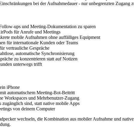
 Einschränkungen bei der Aufnahmedauer - nur unbegrenzten Zugang zum
 Follow-ups und Meeting-Dokumentation zu sparen
AirPods für Anrufe und Meetings
iskrete mobile Aufnahmen ohne auffälliges Equipment
hen für internationale Kunden oder Teams
für vertrauliche Gespräche
ahtlose, automatische Synchronisierung
präche zu konzentrieren statt auf Notizen
Kunden unterwegs trifft
ein iPhone
it automatischem Meeting-Bot-Beitritt
ame Workspaces und Mehrbenutzer-Zugang
 zugänglich sind, statt native mobile Apps
Meetings von deinem Computer
ecker wechseln, die Kombination aus mobiler Aufnahme und nativer No
idung.