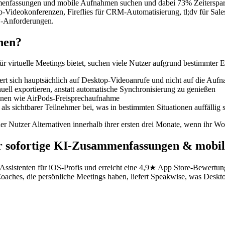
mmenfassungen und mobile Aufnahmen suchen und dabei 73% Zeitersparn
top-Videokonferenzen, Fireflies für CRM-Automatisierung, tl;dv für S
w-Anforderungen.
hen?
r virtuelle Meetings bietet, suchen viele Nutzer aufgrund bestimmter 
ert sich hauptsächlich auf Desktop-Videoanrufe und nicht auf die Auf
ell exportieren, anstatt automatische Synchronisierung zu genießen
ionen wie AirPods-Freisprechaufnahme
n als sichtbarer Teilnehmer bei, was in bestimmten Situationen auffällig 
 Nutzer Alternativen innerhalb ihrer ersten drei Monate, wenn ihr Wo
für sofortige KI-Zusammenfassungen & mob
Assistenten für iOS-Profis und erreicht eine 4,9★ App Store-Bewertun
oaches, die persönliche Meetings haben, liefert Speakwise, was Desktop