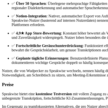
✅
Über 50 Sprachen
: Überlegene mehrsprachige Fähigkeiten e
regionaler Dialekterkennung und automatischer Spracherkennung
✅
Notion-Integration
: Nativer, automatischer Export von Au
Speakwise-Nutzer (basierend auf internen Nutzerdaten) nenne
Plattformen erfordern.
✅
4,9★ App Store-Bewertung
: Konstant höher bewertet als
und Zuverlässigkeit widerspiegelt. Nutzer loben besonders die
✅
Fortschrittliche Geräuschunterdrückung
: Funktioniert e
bewahrt die Gesprächsklarheit, um genaue Transkriptionen au
✅
Geplante tägliche Erinnerungen
: Benutzerdefinierte Pla
dokumentieren wichtige Gespräche doppelt so häufig konsequent
Nutzer, die von Wudpecker zu Speakwise wechseln, nennen häufig die K
Notwendigkeit, am Schreibtisch zu sitzen, um Meeting-Erkenntnisse z
Preise
Speakwise bietet eine
kostenlose Testversion
mit vollem Zugang zu al
unbegrenzte Transkription, fortschrittliche KI-Zusammenfassungen, P
Im Gegensatz zu teamfokussierten Alternativen, die pro Nutzer abrechn