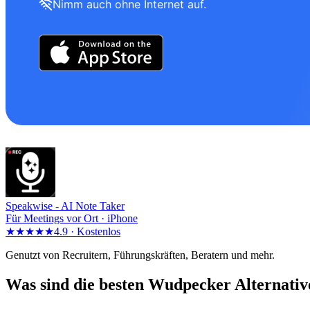
Nimm auch ohne Internet auf.
Speakwise -
AI Note Taker
Für Meetings vor Ort · iPhone
★★★★★
4.9 ·
Kostenlos
Genutzt von Recruitern, Führungskräften, Beratern und mehr.
Was sind die besten Wudpecker Alternativ