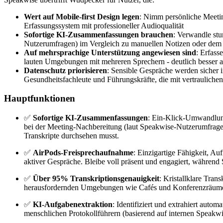
Wert auf Mobile-first Design legen
: Nimm persönliche Meeti
Erfassungssystem mit professioneller Audioqualität
Sofortige KI-Zusammenfassungen brauchen
: Verwandle stu
Nutzerumfragen) im Vergleich zu manuellen Notizen oder dem 
Auf mehrsprachige Unterstützung angewiesen sind
: Erfass
lauten Umgebungen mit mehreren Sprechern - deutlich besser a
Datenschutz priorisieren
: Sensible Gespräche werden sicher i
Gesundheitsfachleute und Führungskräfte, die mit vertraulich
Hauptfunktionen
✅
Sofortige KI-Zusammenfassungen
: Ein-Klick-Umwandlung
bei der Meeting-Nachbereitung (laut Speakwise-Nutzerumfragen).
Transkripte durchsehen musst.
✅
AirPods-Freisprechaufnahme
: Einzigartige Fähigkeit, A
aktiver Gespräche. Bleibe voll präsent und engagiert, während S
✅
Über 95% Transkriptionsgenauigkeit
: Kristallklare Tra
herausfordernden Umgebungen wie Cafés und Konferenzräumen mi
✅
KI-Aufgabenextraktion
: Identifiziert und extrahiert au
menschlichen Protokollführern (basierend auf internen Speakw