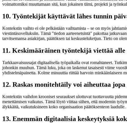
voimattomiksi muuttamaan sitä, kun jokainen tiimi, projekti ja työnkul
10. Työntekijät käyttävät lähes tunnin päivä
Kontekstin vaihto ei ole pelkästään vaihtamista – se on myös jahtiamist
viestintäsovelluksiin. Tämä "tiedon aarteenetsintä" pakottaa jatkuvaan 
tarvitsemansa asiakirjan, päätöksen tai keskusteluketjun. Tieto on olem
11. Keskimääräinen työntekijä viettää alle
Tarkkaavaisuusajat digitaalisella työpaikalla ovat romahtaneet. Tutkimuks
johonkin muuhun. Tämä luku, joka on laskenut tasaisesti viime vuosi
yhdistelmäpainetta. Kolme minuuttia riittää harvoin minkäänlaiseen 
12. Raskas monitehtäily voi aiheuttaa jopa
Kontekstin vaihdon krooniset seuraukset ulottuvat tuottavuutta pidem
menettämisen vaikutus. Tämä löytö viittaa siihen, että modernin työym
älykkäitä, vaikutuksineen koko organisaation päätöksenteon laadulle.
13. Enemmän digitaalisia keskeytyksiä kok