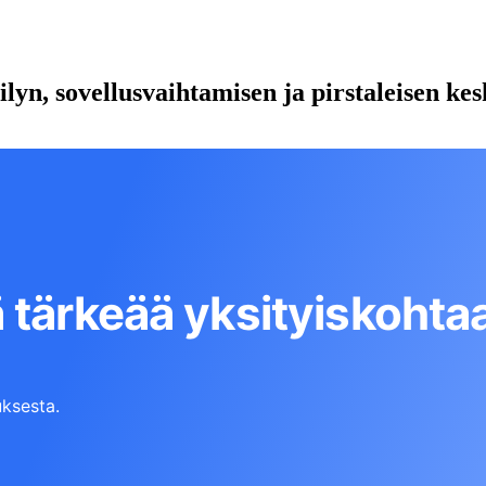
lyn, sovellusvaihtamisen ja pirstaleisen kes
 tärkeää yksityiskohta
ksesta.