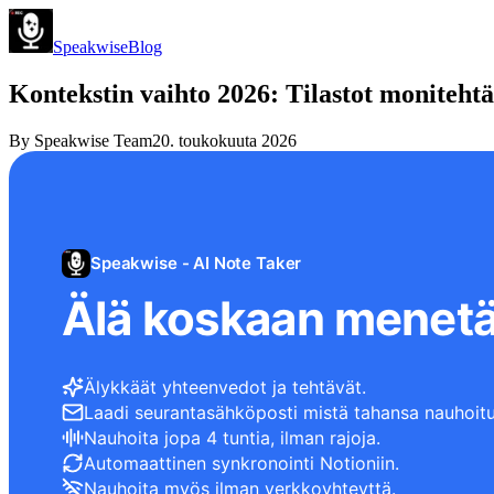
Speakwise
Blog
Kontekstin vaihto 2026: Tilastot monitehtäi
By
Speakwise Team
20. toukokuuta 2026
Speakwise - AI Note Taker
Älä koskaan menetä
Älykkäät yhteenvedot ja tehtävät.
Laadi seurantasähköposti mistä tahansa nauhoitu
Nauhoita jopa 4 tuntia, ilman rajoja.
Automaattinen synkronointi Notioniin.
Nauhoita myös ilman verkkoyhteyttä.