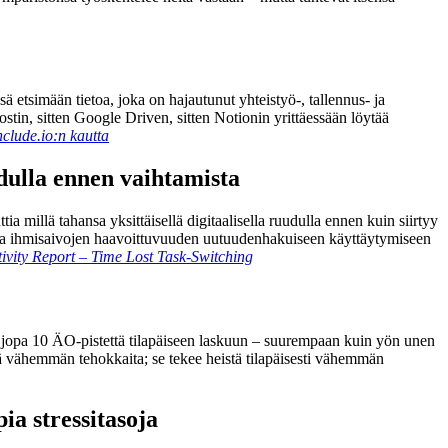
ä etsimään tietoa, joka on hajautunut yhteistyö-, tallennus- ja
ostin, sitten Google Driven, sitten Notionin yrittäessään löytää
clude.io:n kautta
udulla ennen vaihtamista
ia millä tahansa yksittäisellä digitaalisella ruudulla ennen kuin siirtyy
n ja ihmisaivojen haavoittuvuuden uutuudenhakuiseen käyttäytymiseen
ivity Report – Time Lost Task-Switching
aa jopa 10 ÄO-pistettä tilapäiseen laskuun – suurempaan kuin yön unen
tä vähemmän tehokkaita; se tekee heistä tilapäisesti vähemmän
a stressitasoja