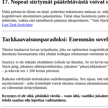
17. Nopeat siirtymät päätehtävästä voivat 
Ehkä pelottavin tilasto on tämä: joidenkin tutkimusten mukaan se, mikä 
kognitiivisen sitoutumisen palautumista. Tämä ottaa huomioon paitsi
tehtävään, vaikka olet nimellisesti palannut alkuperäiseen. "Vain Sla
Lost Task-Switching
Tarkkaavaisuusparadoksi: Enemmän sovel
Tilastot maalaavat kuvan työpaikasta, joka on optimoinut reagointikyky
ilmoitusta huomaamatta eikä yhtään kollegaa odottamaan enemmän ku
Juurisyy ei ole mikään yksittäinen työkalu tai ilmoitus. Se on hyvin t
Slack-ping, jokainen sähköpostiilmoitus, jokainen "pikasynkkauksen" ku
– ja tekevät sen 1 200 kertaa päivässä.
Ratkaisu edellyttää tiedonkulun uudelleenajattelua. Sen sijaan, että ed
asynkronisesti – jotta työntekijät voivat sitoutua omassa aikataulussaa
on vähemmän keskeyttämistä.
Kysymys ei ole siitä, pitäisikö viestiä – vaan siitä, vaatiiko joka
tehdä saattaa olla lopettaa vaihtaminen.