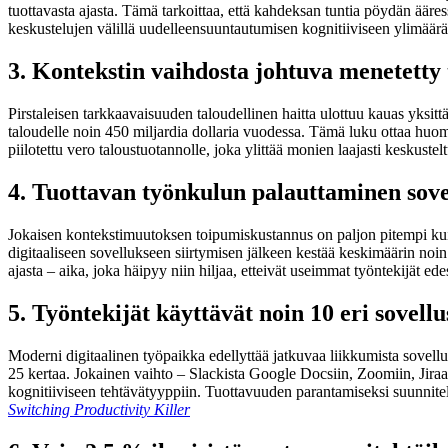
tuottavasta ajasta. Tämä tarkoittaa, että kahdeksan tuntia pöydän ääres
keskustelujen välillä uudelleensuuntautumisen kognitiiviseen ylimäär
3. Kontekstin vaihdosta johtuva menetetty
Pirstaleisen tarkkaavaisuuden taloudellinen haitta ulottuu kauas yksit
taloudelle noin 450 miljardia dollaria vuodessa. Tämä luku ottaa huom
piilotettu vero taloustuotannolle, joka ylittää monien laajasti keskus
4. Tuottavan työnkulun palauttaminen sove
Jokaisen kontekstimuutoksen toipumiskustannus on paljon pitempi kuin
digitaaliseen sovellukseen siirtymisen jälkeen kestää keskimäärin noin
ajasta – aika, joka häipyy niin hiljaa, etteivät useimmat työntekijät
5. Työntekijät käyttävät noin 10 eri sovellu
Moderni digitaalinen työpaikka edellyttää jatkuvaa liikkumista sovellus
25 kertaa. Jokainen vaihto – Slackista Google Docsiin, Zoomiin, Jiraa
kognitiiviseen tehtävätyyppiin. Tuottavuuden parantamiseksi suunnite
Switching Productivity Killer