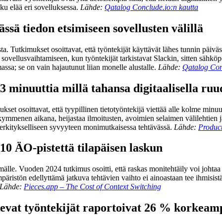
ku elää eri sovelluksessa.
Lähde:
Qatalog Conclude.io:n kautta
ssä tiedon etsimiseen sovellusten välillä
a. Tutkimukset osoittavat, että työntekijät käyttävät lähes tunnin päiväss
sovellusvaihtamiseen, kun työntekijät tarkistavat Slackin, sitten sähköp
assa; se on vain hajautunut liian monelle alustalle.
Lähde:
Qatalog Con
 3 minuuttia millä tahansa digitaalisella ru
et osoittavat, että tyypillinen tietotyöntekijä viettää alle kolme minuutt
kymmenen aikana, heijastaa ilmoitusten, avoimien selaimen välilehtie
merkitykselliseen syvyyteen monimutkaisessa tehtävässä.
Lähde:
Product
 10 ÄO-pistettä tilapäisen laskun
mälle. Vuoden 2024 tutkimus osoitti, että raskas monitehtäily voi joht
päristön edellyttämä jatkuva tehtävien vaihto ei ainoastaan tee ihmisis
Lähde:
Pieces.app – The Cost of Context Switching
evat työntekijät raportoivat 26 % korkeampi