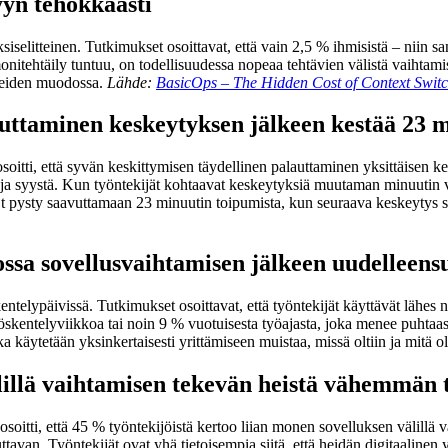
yyn tehokkaasti
siselitteinen. Tutkimukset osoittavat, että vain 2,5 % ihmisistä – niin 
nitehtäily tuntuu, on todellisuudessa nopeaa tehtävien välistä vaihtamis
rheiden muodossa.
Lähde:
BasicOps – The Hidden Cost of Context Swit
auttaminen keskeytyksen jälkeen kestää 23 m
soitti, että syvän keskittymisen täydellinen palauttaminen yksittäisen 
– ja syystä. Kun työntekijät kohtaavat keskeytyksiä muutaman minuutin v
Et pysty saavuttamaan 23 minuutin toipumista, kun seuraava keskeytys
ikossa sovellusvaihtamisen jälkeen uudellee
elypäivissä. Tutkimukset osoittavat, että työntekijät käyttävät lähes nel
kentelyviikkoa tai noin 9 % vuotuisesta työajasta, joka menee puhtaasti
ka käytetään yksinkertaisesti yrittämiseen muistaa, missä oltiin ja mitä o
älillä vaihtamisen tekevän heistä vähemmän 
osoitti, että 45 % työntekijöistä kertoo liian monen sovelluksen välill
ttavan. Työntekijät ovat yhä tietoisempia siitä, että heidän digitaalinen