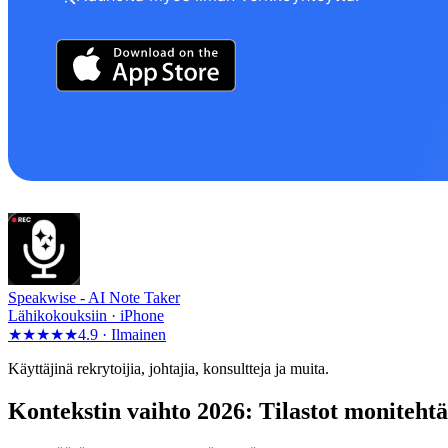
Speakwise -
AI Note Taker
Lähikokouksiin · iPhone
★★★★★
4.9 ·
Ilmainen
Käyttäjinä rekrytoijia, johtajia, konsultteja ja muita.
Kontekstin vaihto 2026: Tilastot monitehtäi