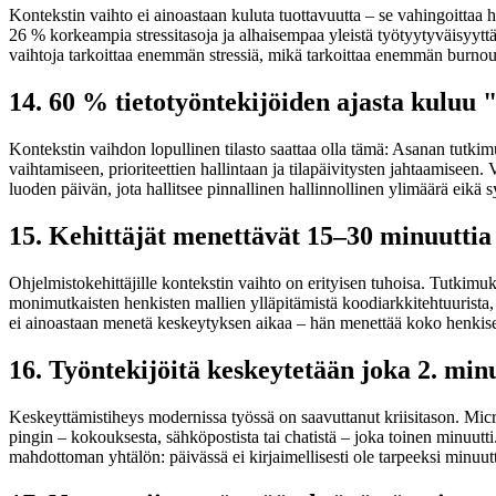
Kontekstin vaihto ei ainoastaan kuluta tuottavuutta – se vahingoittaa 
26 % korkeampia stressitasoja ja alhaisempaa yleistä työtyytyväisyytt
vaihtoja tarkoittaa enemmän stressiä, mikä tarkoittaa enemmän burno
14. 60 % tietotyöntekijöiden ajasta kuluu 
Kontekstin vaihdon lopullinen tilasto saattaa olla tämä: Asanan tutkim
vaihtamiseen, prioriteettien hallintaan ja tilapäivitysten jahtaamiseen
luoden päivän, jota hallitsee pinnallinen hallinnollinen ylimäärä eikä 
15. Kehittäjät menettävät 15–30 minuuttia
Ohjelmistokehittäjille kontekstin vaihto on erityisen tuhoisa. Tutkimu
monimutkaisten henkisten mallien ylläpitämistä koodiarkkitehtuurista, 
ei ainoastaan menetä keskeytyksen aikaa – hän menettää koko henkise
16. Työntekijöitä keskeytetään joka 2. min
Keskeyttämistiheys modernissa työssä on saavuttanut kriisitason. Micr
pingin – kokouksesta, sähköpostista tai chatistä – joka toinen minuut
mahdottoman yhtälön: päivässä ei kirjaimellisesti ole tarpeeksi minuutt