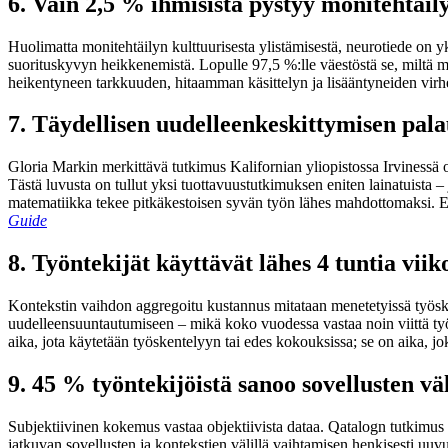
6. Vain 2,5 % ihmisistä pystyy monitehtäil
Huolimatta monitehtäilyn kulttuurisesta ylistämisestä, neurotiede on yk
suorituskyvyn heikkenemistä. Lopulle 97,5 %:lle väestöstä se, miltä mo
heikentyneen tarkkuuden, hitaamman käsittelyn ja lisääntyneiden vi
7. Täydellisen uudelleenkeskittymisen pal
Gloria Markin merkittävä tutkimus Kalifornian yliopistossa Irvinessä o
Tästä luvusta on tullut yksi tuottavuustutkimuksen eniten lainatuista 
matematiikka tekee pitkäkestoisen syvän työn lähes mahdottomaksi. 
Guide
8. Työntekijät käyttävät lähes 4 tuntia vi
Kontekstin vaihdon aggregoitu kustannus mitataan menetetyissä työskent
uudelleensuuntautumiseen – mikä koko vuodessa vastaa noin viittä työs
aika, jota käytetään työskentelyyn tai edes kokouksissa; se on aika, jo
9. 45 % työntekijöistä sanoo sovellusten v
Subjektiivinen kokemus vastaa objektiivista dataa. Qatalogn tutkimus 
jatkuvan sovellusten ja kontekstien välillä vaihtamisen henkisesti uuvu