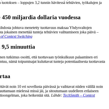
n tuotoksen – loppujen 3,2 tunnin hävitessä tehtävien, työkalujen ja
 450 miljardia dollaria vuodessa
n vaihdosta johtuva menetetty tuottavuus maksaa Yhdysvaltojen
ta jokainen menettää tunteja tehtävien vaihtamiseen joka päivä –
 of Context Switching
 9,5 minuuttia
en tutkimus osoitti, että tuottavaan työnkulkuun palaaminen eri
tuu, nämä toipumisajat kuluttavat tunteja potentiaalisesta tuottavasta
ertaa
ävät noin 10 eri sovellusta päivässä ja vaihtavat niiden välillä noin
auttamaan mielessä missä jäi, ja sitoutumaan uudelleen erilaiseen
tioongelman, joka heikentää sitä.
Lähde:
TechSmith – Context