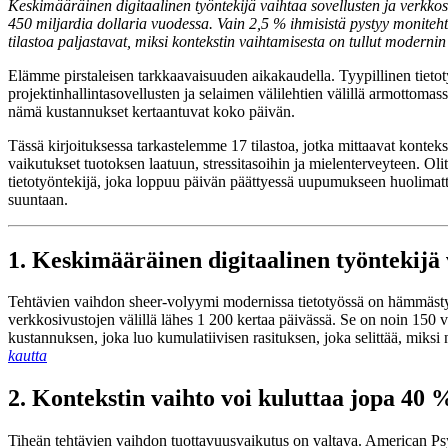
Keskimääräinen digitaalinen työntekijä vaihtaa sovellusten ja verkkos
450 miljardia dollaria vuodessa. Vain 2,5 % ihmisistä pystyy moniteht
tilastoa paljastavat, miksi kontekstin vaihtamisesta on tullut modernin 
Elämme pirstaleisen tarkkaavaisuuden aikakaudella. Tyypillinen tietot
projektinhallintasovellusten ja selaimen välilehtien välillä armottomas
nämä kustannukset kertaantuvat koko päivän.
Tässä kirjoituksessa tarkastelemme 17 tilastoa, jotka mittaavat konte
vaikutukset tuotoksen laatuun, stressitasoihin ja mielenterveyteen. Olit 
tietotyöntekijä, joka loppuu päivän päättyessä uupumukseen huolimatta p
suuntaan.
1. Keskimääräinen digitaalinen työntekijä v
Tehtävien vaihdon sheer-volyymi modernissa tietotyössä on hämmästyttä
verkkosivustojen välillä lähes 1 200 kertaa päivässä. Se on noin 150 v
kustannuksen, joka luo kumulatiivisen rasituksen, joka selittää, miksi n
kautta
2. Kontekstin vaihto voi kuluttaa jopa 40 
Tiheän tehtävien vaihdon tuottavuusvaikutus on valtava. American Psyc