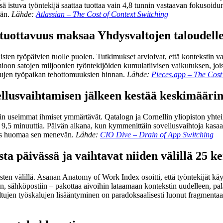
sä istuva työntekijä saattaa tuottaa vain 4,8 tunnin vastaavan fokusoidu
ään.
Lähde:
Atlassian – The Cost of Context Switching
 tuottavuus maksaa Yhdysvaltojen taloudelle
täisten työpäivien tuolle puolen. Tutkimukset arvioivat, että konteksti
ioon satojen miljoonien työntekijöiden kumulatiivisen vaikutuksen, jois
teltujen työpaikan tehottomuuksien hinnan.
Lähde:
Pieces.app – The Cost
llusvaihtamisen jälkeen kestää keskimäärin
 useimmat ihmiset ymmärtävät. Qatalogn ja Cornellin yliopiston yhtein
 9,5 minuuttia. Päivän aikana, kun kymmenittäin sovellusvaihtoja kasaan
 edes huomaa sen menevän.
Lähde:
CIO Dive – Drain of App Switching
sta päivässä ja vaihtavat niiden välillä 25 k
ten välillä. Asanan Anatomy of Work Index osoitti, että työntekijät käytt
n, sähköpostiin – pakottaa aivoihin lataamaan kontekstin uudelleen, pal
ltujen työskalujen lisääntyminen on paradoksaalisesti luonut fragmentaa