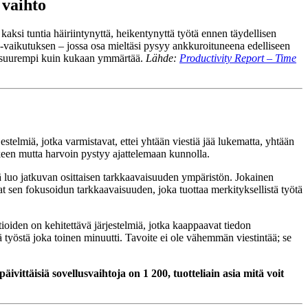
 vaihto
kaksi tuntia häiriintynyttä, heikentynyttä työtä ennen täydellisen
-vaikutuksen – jossa osa mieltäsi pysyy ankkuroituneena edelliseen
jon suurempi kuin kukaan ymmärtää.
Lähde:
Productivity Report – Time
telmiä, jotka varmistavat, ettei yhtään viestiä jää lukematta, yhtään
en mutta harvoin pystyy ajattelemaan kunnolla.
sä luo jatkuvan osittaisen tarkkaavaisuuden ympäristön. Jokainen
at sen fokusoidun tarkkaavaisuuden, joka tuottaa merkityksellistä työtä
tioiden on kehitettävä järjestelmiä, jotka kaappaavat tiedon
ä työstä joka toinen minuutti. Tavoite ei ole vähemmän viestintää; se
ivittäisiä sovellusvaihtoja on 1 200, tuotteliain asia mitä voit