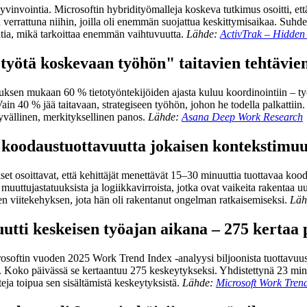
hyvinvointia. Microsoftin hybridityömalleja koskeva tutkimus osoitti, et
ä verrattuna niihin, joilla oli enemmän suojattua keskittymisaikaa. Suh
utia, mikä tarkoittaa enemmän vaihtuvuutta.
Lähde:
ActivTrak – Hidden 
"työtä koskevaan työhön" taitavien tehtävien
uksen mukaan 60 % tietotyöntekijöiden ajasta kuluu koordinointiin – työs
. Vain 40 % jää taitavaan, strategiseen työhön, johon he todella palkatti
syvällinen, merkityksellinen panos.
Lähde:
Asana Deep Work Research
 koodaustuottavuutta jokaisen kontekstimu
kset osoittavat, että kehittäjät menettävät 15–30 minuuttia tuottavaa ko
muuttujastatuuksista ja logiikkavirroista, jotka ovat vaikeita rakentaa u
n viitekehyksen, jota hän oli rakentanut ongelman ratkaisemiseksi.
Läh
uutti keskeisen työajan aikana – 275 kertaa 
osoftin vuoden 2025 Work Trend Index -analyysi biljoonista tuottavuussi
ti. Koko päivässä se kertaantuu 275 keskeytykseksi. Yhdistettynä 23 mi
eja toipua sen sisältämistä keskeytyksistä.
Lähde:
Microsoft Work Tren