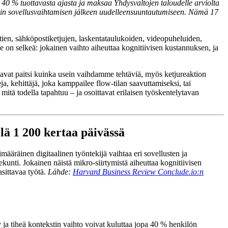
a 40 % tuottavasta ajasta ja maksaa Yhdysvaltojen taloudelle arviolta
a vain sovellusvaihtamisen jälkeen uudelleensuuntautumiseen. Nämä 17
tien, sähköpostiketjujen, laskentataulukoiden, videopuheluiden,
ede on selkeä: jokainen vaihto aiheuttaa kognitiivisen kustannuksen, ja
tavat paitsi kuinka usein vaihdamme tehtäviä, myös ketjureaktion
eja, kehittäjä, joka kamppailee flow-tilan saavuttamiseksi, tai
mitä todella tapahtuu – ja osoittavat erilaisen työskentelytavan
llä 1 200 kertaa päivässä
ääräinen digitaalinen työntekijä vaihtaa eri sovellusten ja
kunti. Jokainen näistä mikro-siirtymistä aiheuttaa kognitiivisen
asittavaa työtä.
Lähde:
Harvard Business Review Conclude.io:n
 ja tiheä kontekstin vaihto voivat kuluttaa jopa 40 % henkilön