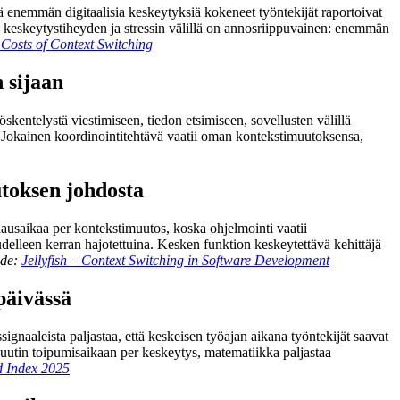
tä enemmän digitaalisia keskeytyksiä kokeneet työntekijät raportoivat
de keskeytystiheyden ja stressin välillä on annosriippuvainen: enemmän
Costs of Context Switching
 sijaan
kentelystä viestimiseen, tiedon etsimiseen, sovellusten välillä
in. Jokainen koordinointitehtävä vaatii oman kontekstimuutoksensa,
utoksen johdosta
odausaikaa per kontekstimuutos, koska ohjelmointi vaatii
udelleen kerran hajotettuina. Kesken funktion keskeytettävä kehittäjä
de:
Jellyfish – Context Switching in Software Development
päivässä
gnaaleista paljastaa, että keskeisen työajan aikana työntekijät saavat
nuutin toipumisaikaan per keskeytys, matematiikka paljastaa
d Index 2025