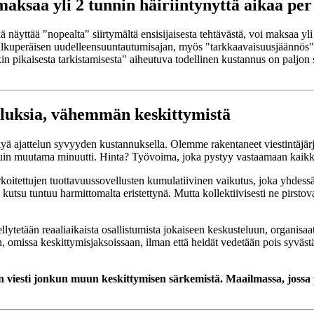
maksaa yli 2 tunnin häiriintynyttä aikaa per
näyttää "nopealta" siirtymältä ensisijaisesta tehtävästä, voi maksaa yli 
 alkuperäisen uudelleensuuntautumisajan, myös "tarkkaavaisuusjäännös"
ckin pikaisesta tarkistamisesta" aiheutuva todellinen kustannus on pal
luksia, vähemmän keskittymistä
ä ajattelun syvyyden kustannuksella. Olemme rakentaneet viestintäjärjes
in muutama minuutti. Hinta? Työvoima, joka pystyy vastaamaan kaikke
arkoitettujen tuottavuussovellusten kumulatiivinen vaikutus, joka yhdes
tsu tuntuu harmittomalta eristettynä. Mutta kollektiivisesti ne pirstov
ellytetään reaaliaikaista osallistumista jokaiseen keskusteluun, organisaa
n, omissa keskittymisjaksoissaan, ilman että heidät vedetään pois syväst
inen viesti jonkun muun keskittymisen särkemistä. Maailmassa, jossa pä