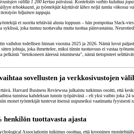
ivustojen välillä 1 200 kertaa päivässä. Kontekstin vaihto kuluttaa jop
äilyyn tehokkaasti, ja työntekijät käyttävät lähes neljä tuntia viikoss
tietotyön hiljainen tappaja.
yöntekijä ei suorita tehtävää alusta loppuun – hän pompottaa Slack-vies
sa syklissä, joka tuntuu tuottavalta mutta tuottaa päinvastaista. Neuroti
kstin vaihdon todellisen hinnan vuosina 2025 ja 2026. Nämä luvut paljas
sitten johtaja, joka ihmettelee, miksi tiimin tuottavuus ei vastaa työtunt
elkästä "tietokoneen ääressä istumisesta", nämä tietopisteet selittävät 
aihtaa sovellusten ja verkkosivustojen väli
vä. Harvard Business Reviewssa julkaistu tutkimus osoitti, että keskim
aihtoa tunnissa kahdeksan tunnin työpäivänä – eli yksi vaihto joka 24 se
iin monet työntekijät tuntevat itsensä uupuneiksi vaatimatta fyysisesti r
% henkilön tuottavasta ajasta
hological Associationin tutkimus osoittaa, että krooninen monitehtäily