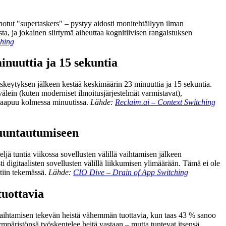
sanotut "supertaskers" – pystyy aidosti monitehtäilyyn ilman
ta, ja jokainen siirtymä aiheuttaa kognitiivisen rangaistuksen
ching
inuuttia ja 15 sekuntia
keskeytyksen jälkeen kestää keskimäärin 23 minuuttia ja 15 sekuntia.
älein (kuten moderniset ilmoitusjärjestelmät varmistavat),
 saapuu kolmessa minuutissa.
Lähde:
Reclaim.ai – Context Switching
nsuuntautumiseen
jä tuntia viikossa sovellusten välillä vaihtamisen jälkeen
 digitaalisten sovellusten välillä liikkumisen ylimäärään. Tämä ei ole
ltiin tekemässä.
Lähde:
CIO Dive – Drain of App Switching
tuottavia
ä vaihtamisen tekevän heistä vähemmän tuottavia, kun taas 43 % sanoo
 ympäristönsä työskentelee heitä vastaan – mutta tuntevat itsensä