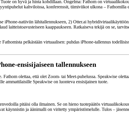
 Tuote on hyvä ja hinta kohdillaan. Ongelma: Fathom on virtuaalikokou
yntipuhelut kahviloissa, konferenssit, tiimiviikot ulkona – Fathomilla 
Phone-natiiviin lähitallennukseen, 2) Otter.ai hybridivirtaalikäyttöön,
 Plaud laitteistoavusteiseen kaappaukseen. Ratkaiseva tekijä on se, tarvi
Fathomista pelkästään virtuaalisen: puhdas iPhone-tallennus todellisis
hone-ensisijaiseen tallennukseen
. Fathom olettaa, että olet Zoom- tai Meet-puhelussa. Speakwise oletta
lle ammattilaisille Speakwise on luonteva ensisijainen tuote.
edoilla pitäisi olla ilmainen. Se on hieno tuotepäätös virtuaalikokousten
at käynnistin ja äänimalli on viritetty ympäristömelulle. Tulos – jäse