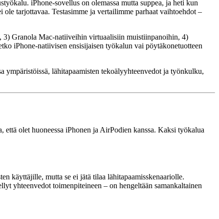
styökalu. iPhone-sovellus on olemassa mutta suppea, ja heti kun
ei ole tarjottavaa. Testasimme ja vertailimme parhaat vaihtoehdot –
 3) Granola Mac-natiiveihin virtuaalisiin muistiinpanoihin, 4)
tsetko iPhone-natiivisen ensisijaisen työkalun vai pöytäkonetuotteen
sa ympäristöissä, lähitapaamisten tekoälyyhteenvedot ja työnkulku,
a, että olet huoneessa iPhonen ja AirPodien kanssa. Kaksi työkalua
 käyttäjille, mutta se ei jätä tilaa lähitapaamisskenaariolle.
nnellyt yhteenvedot toimenpiteineen – on hengeltään samankaltainen