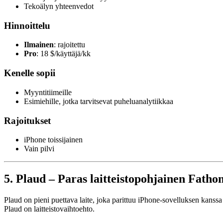
Tekoälyn yhteenvedot
Hinnoittelu
Ilmainen
: rajoitettu
Pro
: 18 $/käyttäjä/kk
Kenelle sopii
Myyntitiimeille
Esimiehille, jotka tarvitsevat puheluanalytiikkaa
Rajoitukset
iPhone toissijainen
Vain pilvi
5. Plaud – Paras laitteistopohjainen Fath
Plaud on pieni puettava laite, joka parittuu iPhone-sovelluksen kanssa 
Plaud on laitteistovaihtoehto.