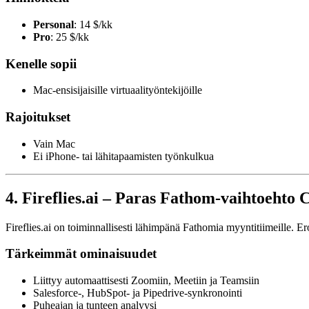
Personal
: 14 $/kk
Pro
: 25 $/kk
Kenelle sopii
Mac-ensisijaisille virtuaalityöntekijöille
Rajoitukset
Vain Mac
Ei iPhone- tai lähitapaamisten työnkulkua
4. Fireflies.ai – Paras Fathom-vaihtoehto
Fireflies.ai on toiminnallisesti lähimpänä Fathomia myyntitiimeille. 
Tärkeimmät ominaisuudet
Liittyy automaattisesti Zoomiin, Meetiin ja Teamsiin
Salesforce-, HubSpot- ja Pipedrive-synkronointi
Puheajan ja tunteen analyysi