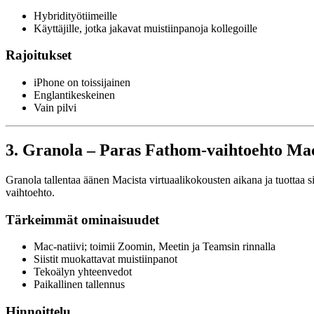
Hybridityötiimeille
Käyttäjille, jotka jakavat muistiinpanoja kollegoille
Rajoitukset
iPhone on toissijainen
Englantikeskeinen
Vain pilvi
3. Granola – Paras Fathom-vaihtoehto Mac-
Granola tallentaa äänen Macista virtuaalikokousten aikana ja tuottaa si
vaihtoehto.
Tärkeimmät ominaisuudet
Mac-natiivi; toimii Zoomin, Meetin ja Teamsin rinnalla
Siistit muokattavat muistiinpanot
Tekoälyn yhteenvedot
Paikallinen tallennus
Hinnoittelu