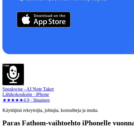
Speakwise -
AI Note Taker
Lähikokouksiin · iPhone
★★★★★
4.9 ·
Ilmainen
Käyttäjinä rekrytoijia, johtajia, konsultteja ja muita.
Paras Fathom-vaihtoehto iPhonelle vuonn