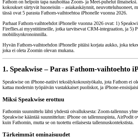
Fathom on helpoin tapa nauhoittaa Zoom- ja Meet-puhelut ilmaiseksi.
kokoukset siirtyvät huoneisiin – asiakaskäynnit, neuvotteluhuoneet, my
tässä ovat 5 parasta Fathom-vaihtoehtoa iPhonelle vuonna 2026.
Parhaat Fathom-vaihtoehdot iPhonelle vuonna 2026 ovat: 1) Speakwise i
Fireflies.ai myyntitiimeille, jotka tarvitsevat CRM-integraation, ja 5)
mobiilisynkronoinnilla.
Hyvän Fathom-vaihtoehdon iPhonelle pitäisi korjata aukko, joka tekee 
joka ei oleta Zoomin olevan mukana.
1. Speakwise – Paras Fathom-vaihtoehto iP
Speakwise on iPhone-natiivi tekoälykokoustyökalu, jota Fathom ei ole
kattaa modernin työpäivän vastakkaiset puoliskot, ja iPhone-ensisijaisi
Miksi Speakwise erottuu
Fathomin suunnittelu lähti yhdestä oivalluksesta: Zoom-tallennus yhteenv
Speakwise kääntää suunnittelun: iPhone on tallennuspinta, AirPodit ov
kuin Fathomin, mutta se on tuotettu erilaisesta tallennuskontekstista.
Tärkeimmät ominaisuudet