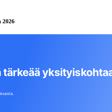
a 2026
 tärkeää yksityiskohta
ksesta.