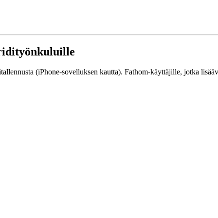
idityönkuluille
ähitallennusta (iPhone-sovelluksen kautta). Fathom-käyttäjille, jotka lisä