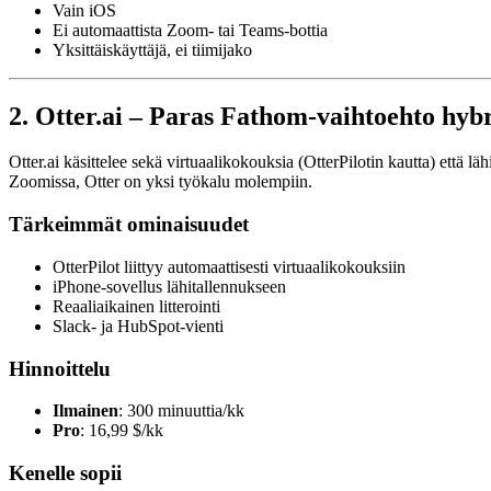
Vain iOS
Ei automaattista Zoom- tai Teams-bottia
Yksittäiskäyttäjä, ei tiimijako
2. Otter.ai – Paras Fathom-vaihtoehto hybr
Otter.ai käsittelee sekä virtuaalikokouksia (OtterPilotin kautta) että l
Zoomissa, Otter on yksi työkalu molempiin.
Tärkeimmät ominaisuudet
OtterPilot liittyy automaattisesti virtuaalikokouksiin
iPhone-sovellus lähitallennukseen
Reaaliaikainen litterointi
Slack- ja HubSpot-vienti
Hinnoittelu
Ilmainen
: 300 minuuttia/kk
Pro
: 16,99 $/kk
Kenelle sopii