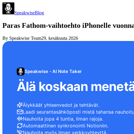
Speakwise
Blog
Paras Fathom-vaihtoehto iPhonelle vuonn
By
Speakwise Team
29. kesäkuuta 2026
Speakwise - AI Note Taker
Älä koskaan menetä
Älykkäät yhteenvedot ja tehtävät.
Laadi seurantasähköposti mistä tahansa nauhoitu
Nauhoita jopa 4 tuntia, ilman rajoja.
Automaattinen synkronointi Notioniin.
Nauhoita myös ilman verkkoyhteyttä.