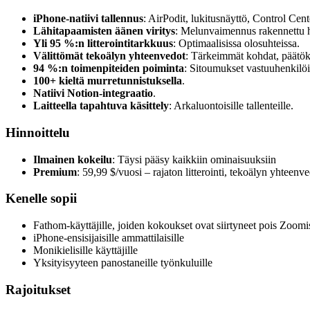
iPhone-natiivi tallennus
: AirPodit, lukitusnäyttö, Control Cent
Lähitapaamisten äänen viritys
: Melunvaimennus rakennettu huo
Yli 95 %:n litterointitarkkuus
: Optimaalisissa olosuhteissa.
Välittömät tekoälyn yhteenvedot
: Tärkeimmät kohdat, päätöks
94 %:n toimenpiteiden poiminta
: Sitoumukset vastuuhenkilö
100+ kieltä murretunnistuksella
.
Natiivi Notion-integraatio
.
Laitteella tapahtuva käsittely
: Arkaluontoisille tallenteille.
Hinnoittelu
Ilmainen kokeilu
: Täysi pääsy kaikkiin ominaisuuksiin
Premium
: 59,99 $/vuosi – rajaton litterointi, tekoälyn yhteen
Kenelle sopii
Fathom-käyttäjille, joiden kokoukset ovat siirtyneet pois Zoomi
iPhone-ensisijaisille ammattilaisille
Monikielisille käyttäjille
Yksityisyyteen panostaneille työnkuluille
Rajoitukset