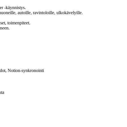
er -käynnistys.
neille, autoille, ravintoloille, ulkokävelyille.
et, toimenpiteet.
ineen.
vedot, Notion-synkronointi
sta