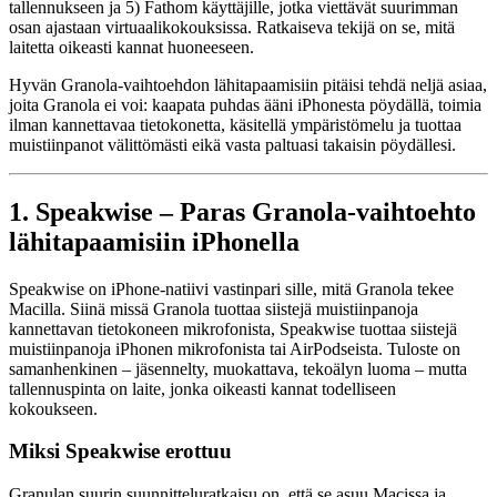
tallennukseen ja 5) Fathom käyttäjille, jotka viettävät suurimman
osan ajastaan virtuaalikokouksissa. Ratkaiseva tekijä on se, mitä
laitetta oikeasti kannat huoneeseen.
Hyvän Granola-vaihtoehdon lähitapaamisiin pitäisi tehdä neljä asiaa,
joita Granola ei voi: kaapata puhdas ääni iPhonesta pöydällä, toimia
ilman kannettavaa tietokonetta, käsitellä ympäristömelu ja tuottaa
muistiinpanot välittömästi eikä vasta paltuasi takaisin pöydällesi.
1. Speakwise – Paras Granola-vaihtoehto
lähitapaamisiin iPhonella
Speakwise on iPhone-natiivi vastinpari sille, mitä Granola tekee
Macilla. Siinä missä Granola tuottaa siistejä muistiinpanoja
kannettavan tietokoneen mikrofonista, Speakwise tuottaa siistejä
muistiinpanoja iPhonen mikrofonista tai AirPodseista. Tuloste on
samanhenkinen – jäsennelty, muokattava, tekoälyn luoma – mutta
tallennuspinta on laite, jonka oikeasti kannat todelliseen
kokoukseen.
Miksi Speakwise erottuu
Granulan suurin suunnitteluratkaisu on, että se asuu Macissa ja