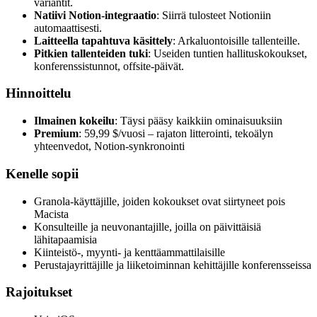
variantit.
Natiivi Notion-integraatio
: Siirrä tulosteet Notioniin
automaattisesti.
Laitteella tapahtuva käsittely
: Arkaluontoisille tallenteille.
Pitkien tallenteiden tuki
: Useiden tuntien hallituskokoukset,
konferenssistunnot, offsite-päivät.
Hinnoittelu
Ilmainen kokeilu
: Täysi pääsy kaikkiin ominaisuuksiin
Premium
: 59,99 $/vuosi – rajaton litterointi, tekoälyn
yhteenvedot, Notion-synkronointi
Kenelle sopii
Granola-käyttäjille, joiden kokoukset ovat siirtyneet pois
Macista
Konsulteille ja neuvonantajille, joilla on päivittäisiä
lähitapaamisia
Kiinteistö-, myynti- ja kenttäammattilaisille
Perustajayrittäjille ja liiketoiminnan kehittäjille konferensseissa
Rajoitukset