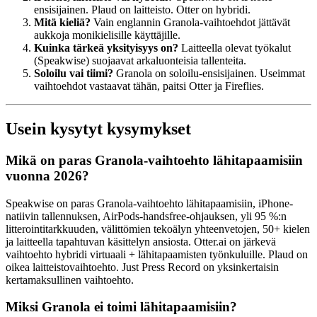
ensisijainen. Plaud on laitteisto. Otter on hybridi.
Mitä kieliä?
Vain englannin Granola-vaihtoehdot jättävät
aukkoja monikielisille käyttäjille.
Kuinka tärkeä yksityisyys on?
Laitteella olevat työkalut
(Speakwise) suojaavat arkaluonteisia tallenteita.
Soloilu vai tiimi?
Granola on soloilu-ensisijainen. Useimmat
vaihtoehdot vastaavat tähän, paitsi Otter ja Fireflies.
Usein kysytyt kysymykset
Mikä on paras Granola-vaihtoehto lähitapaamisiin
vuonna 2026?
Speakwise on paras Granola-vaihtoehto lähitapaamisiin, iPhone-
natiivin tallennuksen, AirPods-handsfree-ohjauksen, yli 95 %:n
litterointitarkkuuden, välittömien tekoälyn yhteenvetojen, 50+ kielen
ja laitteella tapahtuvan käsittelyn ansiosta. Otter.ai on järkevä
vaihtoehto hybridi virtuaali + lähitapaamisten työnkuluille. Plaud on
oikea laitteistovaihtoehto. Just Press Record on yksinkertaisin
kertamaksullinen vaihtoehto.
Miksi Granola ei toimi lähitapaamisiin?