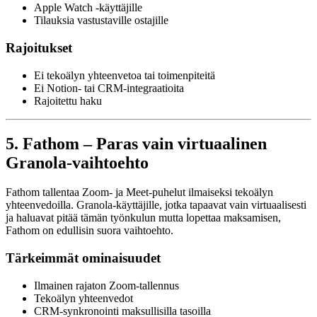
Apple Watch -käyttäjille
Tilauksia vastustaville ostajille
Rajoitukset
Ei tekoälyn yhteenvetoa tai toimenpiteitä
Ei Notion- tai CRM-integraatioita
Rajoitettu haku
5. Fathom – Paras vain virtuaalinen
Granola-vaihtoehto
Fathom tallentaa Zoom- ja Meet-puhelut ilmaiseksi tekoälyn
yhteenvedoilla. Granola-käyttäjille, jotka tapaavat vain virtuaalisesti
ja haluavat pitää tämän työnkulun mutta lopettaa maksamisen,
Fathom on edullisin suora vaihtoehto.
Tärkeimmät ominaisuudet
Ilmainen rajaton Zoom-tallennus
Tekoälyn yhteenvedot
CRM-synkronointi maksullisilla tasoilla