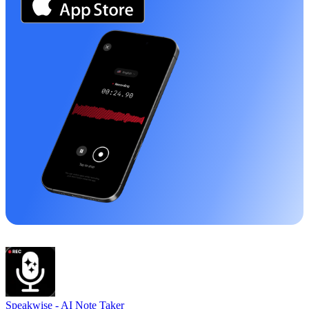
Speakwise -
AI Note Taker