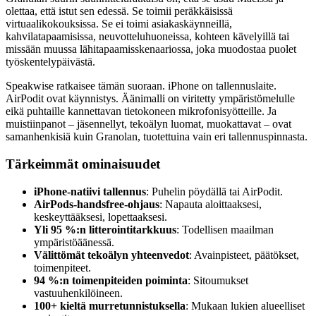
olettaa, että istut sen edessä. Se toimii peräkkäisissä
virtuaalikokouksissa. Se ei toimi asiakaskäynneillä,
kahvilatapaamisissa, neuvotteluhuoneissa, kohteen kävelyillä tai
missään muussa lähitapaamisskenaariossa, joka muodostaa puolet
työskentelypäivästä.
Speakwise ratkaisee tämän suoraan. iPhone on tallennuslaite.
AirPodit ovat käynnistys. Äänimalli on viritetty ympäristömelulle
eikä puhtaille kannettavan tietokoneen mikrofonisyötteille. Ja
muistiinpanot – jäsennellyt, tekoälyn luomat, muokattavat – ovat
samanhenkisiä kuin Granolan, tuotettuina vain eri tallennuspinnasta.
Tärkeimmät ominaisuudet
iPhone-natiivi tallennus
: Puhelin pöydällä tai AirPodit.
AirPods-handsfree-ohjaus
: Napauta aloittaaksesi,
keskeyttääksesi, lopettaaksesi.
Yli 95 %:n litterointitarkkuus
: Todellisen maailman
ympäristöäänessä.
Välittömät tekoälyn yhteenvedot
: Avainpisteet, päätökset,
toimenpiteet.
94 %:n toimenpiteiden poiminta
: Sitoumukset
vastuuhenkilöineen.
100+ kieltä murretunnistuksella
: Mukaan lukien alueelliset