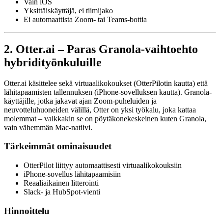
Vain iOS
Yksittäiskäyttäjä, ei tiimijako
Ei automaattista Zoom- tai Teams-bottia
2. Otter.ai – Paras Granola-vaihtoehto
hybridityönkuluille
Otter.ai käsittelee sekä virtuaalikokoukset (OtterPilotin kautta) että
lähitapaamisten tallennuksen (iPhone-sovelluksen kautta). Granola-
käyttäjille, jotka jakavat ajan Zoom-puheluiden ja
neuvotteluhuoneiden välillä, Otter on yksi työkalu, joka kattaa
molemmat – vaikkakin se on pöytäkonekeskeinen kuten Granola,
vain vähemmän Mac-natiivi.
Tärkeimmät ominaisuudet
OtterPilot liittyy automaattisesti virtuaalikokouksiin
iPhone-sovellus lähitapaamisiin
Reaaliaikainen litterointi
Slack- ja HubSpot-vienti
Hinnoittelu