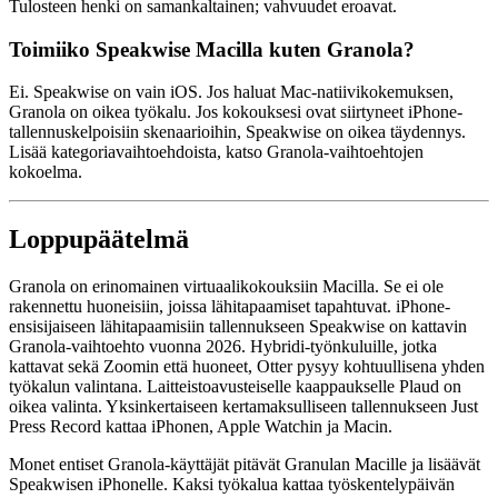
Tulosteen henki on samankaltainen; vahvuudet eroavat.
Toimiiko Speakwise Macilla kuten Granola?
Ei. Speakwise on vain iOS. Jos haluat Mac-natiivikokemuksen,
Granola on oikea työkalu. Jos kokouksesi ovat siirtyneet iPhone-
tallennuskelpoisiin skenaarioihin, Speakwise on oikea täydennys.
Lisää kategoriavaihtoehdoista, katso Granola-vaihtoehtojen
kokoelma.
Loppupäätelmä
Granola on erinomainen virtuaalikokouksiin Macilla. Se ei ole
rakennettu huoneisiin, joissa lähitapaamiset tapahtuvat. iPhone-
ensisijaiseen lähitapaamisiin tallennukseen Speakwise on kattavin
Granola-vaihtoehto vuonna 2026. Hybridi-työnkuluille, jotka
kattavat sekä Zoomin että huoneet, Otter pysyy kohtuullisena yhden
työkalun valintana. Laitteistoavusteiselle kaappaukselle Plaud on
oikea valinta. Yksinkertaiseen kertamaksulliseen tallennukseen Just
Press Record kattaa iPhonen, Apple Watchin ja Macin.
Monet entiset Granola-käyttäjät pitävät Granulan Macille ja lisäävät
Speakwisen iPhonelle. Kaksi työkalua kattaa työskentelypäivän