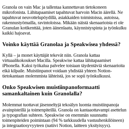
Granola on vain Mac ja tallentaa kannettavan tietokoneen
mikrofonista. Lähitapaamiset tapahtuvat harvoin Macin äärellä. Ne
tapahtuvat neuvottelupöydillä, asiakkaiden toimistoissa, autoissa,
rakennustyömailla, ravintoloissa. Mikään näistä skenaarioista ei ole
Granulan kotikenttää, joten äänenlaatu, käynnistyspinta ja työnkulku
kaikki hajoavat.
Voinko käyttää Granolaa ja Speakwisea yhdessä?
Kyllä – ja monet käyttäjät tekevät niin. Granola kattaa
virtuaalikokoukset Macilla. Speakwise kattaa lähitapaamiset
iPhonella. Kaksi työkalua palvelee toisiaan täydentäviä skenaarioita
eikä kilpaile. Muistiinpanot voidaan yhdistää yhteen Notion-
tietokantaan molemmista lähteistä, jos se sopii työnkulkuusi.
Onko Speakwisen muistiinpanoformaatti
samankaltainen kuin Granolalla?
Molemmat tuottavat jäsenneltyjä tekoälyn luomia muistiinpanoja
avainpisteillä ja toimenpiteillä. Granola on kantaaottavampi asettelun
ja typografian suhteen. Speakwise on enemmän suunnattu
toimenpiteiden poimintaan (94 % tarkkuudella vastuuhenkilöineen)
ja integraatiosyvyyteen (natiivi Notion, laitteen yksityisyys).