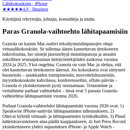
Lähikokouksiin · iPhone
★★★★★
4.9 ·
Ilmainen
Käyttäjinä rekrytoijia, johtajia, konsultteja ja muita.
Paras Granola-vaihtoehto lähitapaamisiin
Granola on kaunis Mac-natiivi tekoälymuistiinpanojen ottaja
virtuaalikokouksiin. Se tallentaa äänen kannettavan tietokoneen
mikrofonista, luo siistejä jäsenneltyjä muistiinpanoja ja ansaitsi
uskollisen seuraajakunnan tietotyöntekijöiden joukossa vuosina
2024 ja 2025. Yksi ongelma: Granola on vain Mac ja olettaa, että
olet kannettavan tietokoneen ääressä. Jos kokouksesi ovat siirtyneet
huoneisiin – asiakkaiden toimipisteisiin, neuvotteluhuoneisiin,
myyntikokouksiin kahvilassa, konferensseihin, offsite-päiviin –
Granola ei yksinkertaisesti pysty seuraamaan. Testasimme ja
vertailimme parhaat vaihtoehdot – tässä ovat 5 parasta Granola-
vaihtoehtoa lähitapaamisiin vuonna 2026.
Parhaat Granola-vaihtoehdot lähitapaamisiin vuonna 2026 ovat: 1)
Speakwise iPhone-natiiviin lähitapaamisten tallennukseen, 2)
Otter.ai hybridi virtuaali- ja lähitapaamisten työnkulkuihin, 3) Plaud
laitteistoavusteiseen aina-päällä kaappaukseen, 4) Just Press Record
yksinkertaiseen yhden napautuksen iPhone- ja Apple Watch -