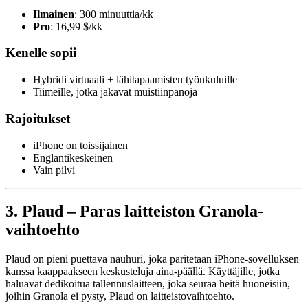
Ilmainen
: 300 minuuttia/kk
Pro
: 16,99 $/kk
Kenelle sopii
Hybridi virtuaali + lähitapaamisten työnkuluille
Tiimeille, jotka jakavat muistiinpanoja
Rajoitukset
iPhone on toissijainen
Englantikeskeinen
Vain pilvi
3. Plaud – Paras laitteiston Granola-
vaihtoehto
Plaud on pieni puettava nauhuri, joka paritetaan iPhone-sovelluksen
kanssa kaappaakseen keskusteluja aina-päällä. Käyttäjille, jotka
haluavat dedikoitua tallennuslaitteen, joka seuraa heitä huoneisiin,
joihin Granola ei pysty, Plaud on laitteistovaihtoehto.