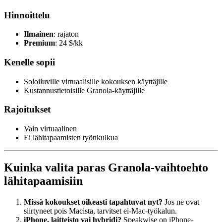
Hinnoittelu
Ilmainen
: rajaton
Premium
: 24 $/kk
Kenelle sopii
Soloiluville virtuaalisille kokouksen käyttäjille
Kustannustietoisille Granola-käyttäjille
Rajoitukset
Vain virtuaalinen
Ei lähitapaamisten työnkulkua
Kuinka valita paras Granola-vaihtoehto
lähitapaamisiin
Missä kokoukset oikeasti tapahtuvat nyt?
Jos ne ovat
siirtyneet pois Macista, tarvitset ei-Mac-työkalun.
iPhone, laitteisto vai hybridi?
Speakwise on iPhone-