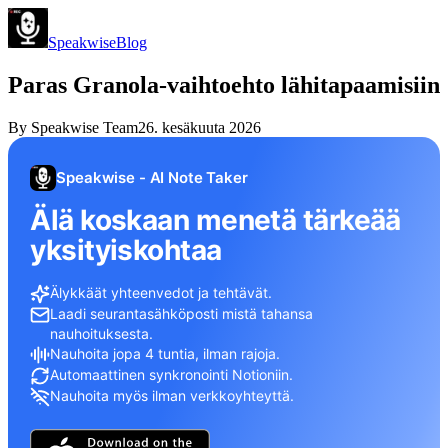
Speakwise
Blog
Paras Granola-vaihtoehto lähitapaamisiin
By
Speakwise Team
26. kesäkuuta 2026
Speakwise - AI Note Taker
Älä koskaan menetä tärkeää
yksityiskohtaa
Älykkäät yhteenvedot ja tehtävät.
Laadi seurantasähköposti mistä tahansa
nauhoituksesta.
Nauhoita jopa 4 tuntia, ilman rajoja.
Automaattinen synkronointi Notioniin.
Nauhoita myös ilman verkkoyhteyttä.