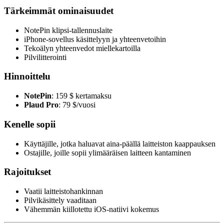
Tärkeimmät ominaisuudet
NotePin klipsi-tallennuslaite
iPhone-sovellus käsittelyyn ja yhteenvetoihin
Tekoälyn yhteenvedot miellekartoilla
Pilvilitterointi
Hinnoittelu
NotePin
: 159 $ kertamaksu
Plaud Pro
: 79 $/vuosi
Kenelle sopii
Käyttäjille, jotka haluavat aina-päällä laitteiston kaappauksen
Ostajille, joille sopii ylimääräisen laitteen kantaminen
Rajoitukset
Vaatii laitteistohankinnan
Pilvikäsittely vaaditaan
Vähemmän kiillotettu iOS-natiivi kokemus