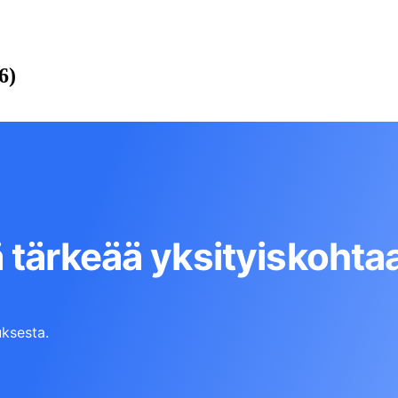
6)
 tärkeää yksityiskohta
ksesta.