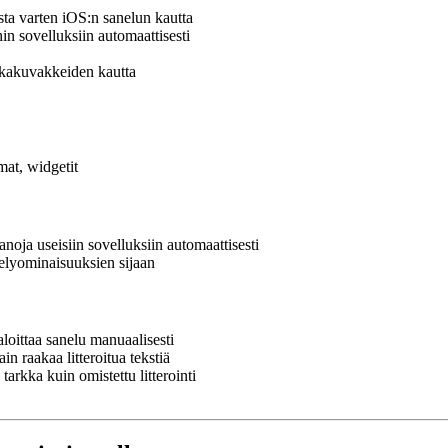
sta varten iOS:n sanelun kautta
in sovelluksiin automaattisesti
pikakuvakkeiden kautta
mat, widgetit
panoja useisiin sovelluksiin automaattisesti
telyominaisuuksien sijaan
aloittaa sanelu manuaalisesti
n raakaa litteroitua tekstiä
rkka kuin omistettu litterointi