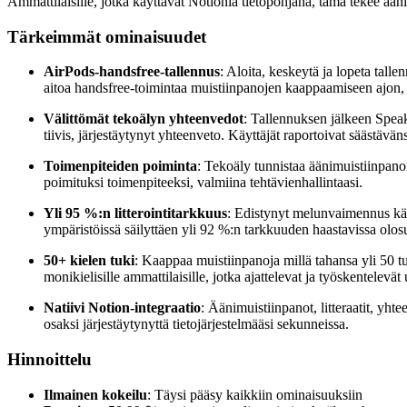
Ammattilaisille, jotka käyttävät Notionia tietopohjana, tämä tekee ääni
Tärkeimmät ominaisuudet
AirPods-handsfree-tallennus
: Aloita, keskeytä ja lopeta tall
aitoa handsfree-toimintaa muistiinpanojen kaappaamiseen ajon, k
Välittömät tekoälyn yhteenvedot
: Tallennuksen jälkeen Speak
tiivis, järjestäytynyt yhteenveto. Käyttäjät raportoivat säästäv
Toimenpiteiden poiminta
: Tekoäly tunnistaa äänimuistiinpano
poimituksi toimenpiteeksi, valmiina tehtävienhallintaasi.
Yli 95 %:n litterointitarkkuus
: Edistynyt melunvaimennus käsit
ympäristöissä säilyttäen yli 92 %:n tarkkuuden haastavissa olosu
50+ kielen tuki
: Kaappaa muistiinpanoja millä tahansa yli 50 tu
monikielisille ammattilaisille, jotka ajattelevat ja työskentelevät u
Natiivi Notion-integraatio
: Äänimuistiinpanot, litteraatit, yhte
osaksi järjestäytynyttä tietojärjestelmääsi sekunneissa.
Hinnoittelu
Ilmainen kokeilu
: Täysi pääsy kaikkiin ominaisuuksiin