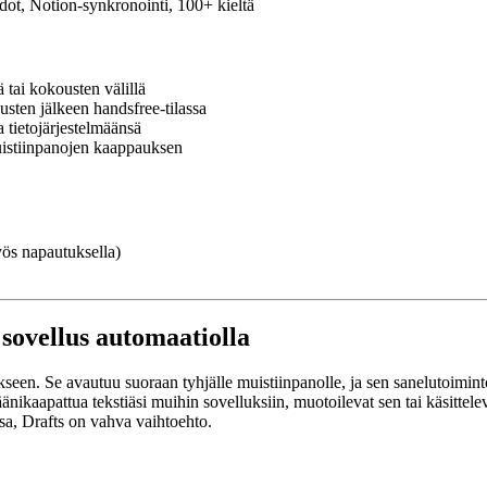
vedot, Notion-synkronointi, 100+ kieltä
 tai kokousten välillä
usten jälkeen handsfree-tilassa
a tietojärjestelmäänsä
muistiinpanojen kaappauksen
yös napautuksella)
sovellus automaatiolla
een. Se avautuu suoraan tyhjälle muistiinpanolle, ja sen sanelutoiminto 
nikaapattua tekstiäsi muihin sovelluksiin, muotoilevat sen tai käsittelevä
sa, Drafts on vahva vaihtoehto.