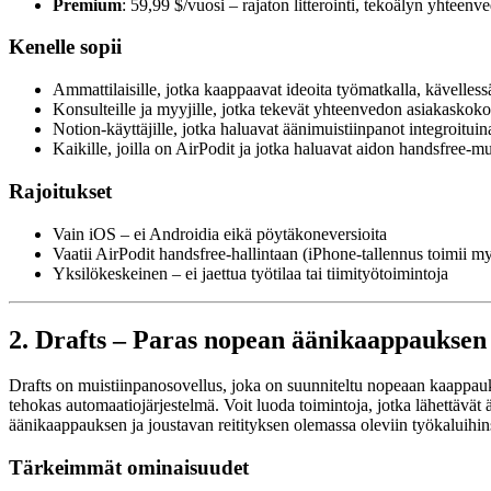
Premium
: 59,99 $/vuosi – rajaton litterointi, tekoälyn yhteen
Kenelle sopii
Ammattilaisille, jotka kaappaavat ideoita työmatkalla, kävellessä
Konsulteille ja myyjille, jotka tekevät yhteenvedon asiakaskoko
Notion-käyttäjille, jotka haluavat äänimuistiinpanot integroituin
Kaikille, joilla on AirPodit ja jotka haluavat aidon handsfree-
Rajoitukset
Vain iOS – ei Androidia eikä pöytäkoneversioita
Vaatii AirPodit handsfree-hallintaan (iPhone-tallennus toimii m
Yksilökeskeinen – ei jaettua työtilaa tai tiimityötoimintoja
2. Drafts – Paras nopean äänikaappauksen 
Drafts on muistiinpanosovellus, joka on suunniteltu nopeaan kaappauks
tehokas automaatiojärjestelmä. Voit luoda toimintoja, jotka lähettävät ää
äänikaappauksen ja joustavan reitityksen olemassa oleviin työkaluihin
Tärkeimmät ominaisuudet