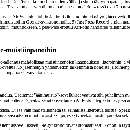
eleesi. Tai kävelet kokoushuoneiden välillä ja sinun täytyy napata ajat
intasi. Testasimme ja vertailimme parhaat vaihtoehdot – tässä ovat 7 para
kwise AirPods-ohjattuihin äänimuistiinpanoihin tekoälyn yhteenvedoill
 äänimuistioihin Google-synkronoinnilla, 5) Just Press Record yhden nap
ekstiin -muunnokseen. Speakwise erottuu AirPods-handsfree-tallennuksella
ee-muistiinpanoihin
-tallennus mahdollistaa muistiinpanojen kaappauksen, litteroinnin ja y
 Sovellus luo jäsennellyn yhteenvedon tärkeimmistä kohdista ja toimenpit
uistiinpanoiksi vaivattomasti.
anelua. Useimmat "äänimuistio"-sovellukset vaativat silti puhelimen a
 kannat laitteita. Speakwise ratkaisee tämän AirPods-integraatiolla, joka
ta. Et saa vain raakatallennetta tai seinällistä litteroitua tekstiä. Sp
atkasi aikana muuttuu siistiksi, järjestäytyneeksi muistiinpanoksi sek
allennussovellukseen. Ne synkronoituvat automaattisesti Notioniin täydel