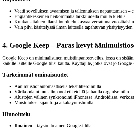
Vaatii sovelluksen avaamisen ja tallennuksen napauttamisen – ei
Englantikeskeinen heikommalla tarkkuudella muilla kielillä
Kuukausittainen tilaushinnoittelu kasvaa verrattuna vuosittaisii
Vain pilvi käsittelyssä ilman laitteella tapahtuvan yksityisyyden
4. Google Keep – Paras kevyt äänimuistios
Google Keep on minimalistinen muistiinpanosovellus, jossa on sisäänrak
kaikille laitteille Google-tilisi kautta. Käyttäjille, jotka ovat jo G
Tärkeimmät ominaisuudet
Äänimuistiot automaattisella tekstilitteroinnilla
Värikoodatut muistiinpanot etiketeillä ja haulla organisointiin
Alustojen välinen synkronointi iPhonessa, Androidissa, verkos
Muistutukset sijainti- ja aikakäynnistimillä
Hinnoittelu
Ilmainen
– täysin ilmainen Google-tilillä