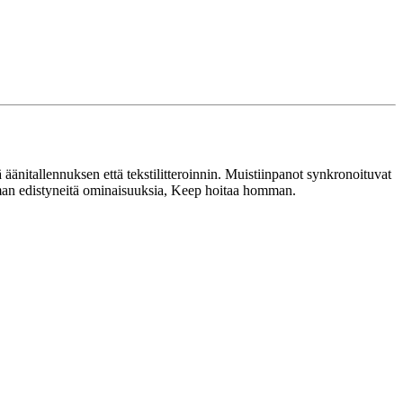
 äänitallennuksen että tekstilitteroinnin. Muistiinpanot synkronoituvat
 ilman edistyneitä ominaisuuksia, Keep hoitaa homman.