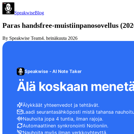
Speakwise
Blog
Paras handsfree-muistiinpanosovellus (202
By
Speakwise Team
4. heinäkuuta 2026
Speakwise - AI Note Taker
Älä koskaan menetä
Älykkäät yhteenvedot ja tehtävät.
Laadi seurantasähköposti mistä tahansa nauhoitu
Nauhoita jopa 4 tuntia, ilman rajoja.
Automaattinen synkronointi Notioniin.
Nauhoita myös ilman verkkoyhteyttä.