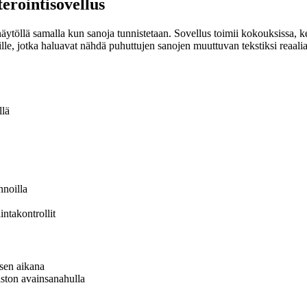
terointisovellus
iä näytöllä samalla kun sanoja tunnistetaan. Sovellus toimii kokouksissa, 
ille, jotka haluavat nähdä puhuttujen sanojen muuttuvan tekstiksi reaali
llä
nnoilla
intakontrollit
ksen aikana
iston avainsanahulla