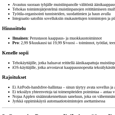
Avautuu suoraan tyhjälle muistiinpanolle välitöntä äänikaappau
Tehokas toimintojärjestelmä muistiinpanojen reitittämiseen muih
Työtila-organisointi tunnisteiden, suodattimien ja haun avulla
Integraatio satoihin sovelluksiin mukautettujen toimintojen ja 
Hinnoittelu
Ilmainen
: Perustason kaappaus- ja muokkaustoiminnot
Pro
: 2,99 $/kuukausi tai 19,99 $/vuosi – toiminnot, työtilat, tee
Kenelle sopii
Tehokäyttäjille, jotka haluavat reititellä äänikaapattuja muistiin
iOS-käyttäjille, jotka arvostavat kaappausnopeutta tekoälykäsit
Rajoitukset
Ei AirPods-handsfree-hallintaa – sinun täytyy avata sovellus ja 
Ei tekoälyn yhteenvetoja tai toimenpiteiden poimintaa – antaa vai
Nojaa Applen sisäänrakennettuun saneluun, joka on vähemmän ta
Jyrkkä oppimiskäyrä automaatiotoimintojen asettamisessa