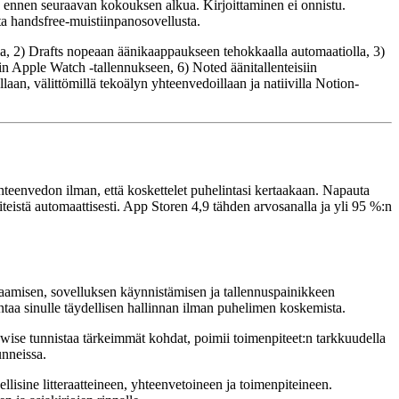
us ennen seuraavan kokouksen alkua. Kirjoittaminen ei onnistu.
sta handsfree-muistiinpanosovellusta.
a, 2) Drafts nopeaan äänikaappaukseen tehokkaalla automaatiolla, 3)
in Apple Watch -tallennukseen, 6) Noted äänitallenteisiin
an, välittömillä tekoälyn yhteenvedoillaan ja natiivilla Notion-
hteenvedon ilman, että koskettelet puhelintasi kertaakaan. Napauta
eistä automaattisesti. App Storen 4,9 tähden arvosanalla ja yli 95 %:n
vaamisen, sovelluksen käynnistämisen ja tallennuspainikkeen
 antaa sinulle täydellisen hallinnan ilman puhelimen koskemista.
eakwise tunnistaa tärkeimmät kohdat, poimii toimenpiteet:n tarkkuudella
unneissa.
lisine litteraatteineen, yhteenvetoineen ja toimenpiteineen.