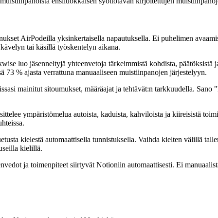
muistiinpanoista ensiluokkaisen syöttötavan kirjoitettujen muistiinpanoje
ennukset AirPodeilla yksinkertaisella napautuksella. Ei puhelimen avaami
ävelyn tai käsillä työskentelyn aikana.
wise luo jäsenneltyjä yhteenvetoja tärkeimmistä kohdista, päätöksistä j
änsä 73 % ajasta verrattuna manuaaliseen muistiinpanojen järjestelyyn.
issasi mainitut sitoumukset, määräajat ja tehtävät:n tarkkuudella. Sano
telee ympäristömelua autoista, kaduista, kahviloista ja kiireisistä toimis
hteissa.
etusta kielestä automaattisella tunnistuksella. Vaihda kielten välillä ta
seilla kielillä.
envedot ja toimenpiteet siirtyvät Notioniin automaattisesti. Ei manuaalista