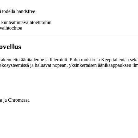
 todella handsfree
n kiinteähintavaihtoehtoihin
 vaihtoehtoa
ovellus
ennettu äänitallenne ja litterointi. Puhu muistio ja Keep tallentaa sekä
oogle-ekosysteemissä ja haluavat nopean, yksinkertaisen äänikaappauksen
sa ja Chromessa