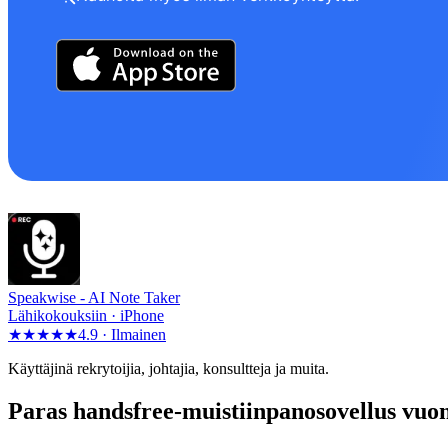
Speakwise -
AI Note Taker
Lähikokouksiin · iPhone
★★★★★
4.9 ·
Ilmainen
Käyttäjinä rekrytoijia, johtajia, konsultteja ja muita.
Paras handsfree-muistiinpanosovellus vuo