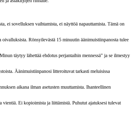
n ja asiakirjojen rinnalle.
sta, ei sovelluksen vaihtamista, ei näyttöä napauttamista. Tämä on
a oivalluksista. Rönsyilevästä 15 minuutin äänimuistiinpanosta tulee
 "Minun täytyy lähettää ehdotus perjantaihin mennessä" ja se ilmestyy
toista. Äänimuistiinpanosi litteroituvat tarkasti meluisissa
llennuksen aikana ilman asetusten muuttamista. Ihanteellinen
 vientiä. Ei kopioimista ja liittämistä. Puhutut ajatuksesi tulevat