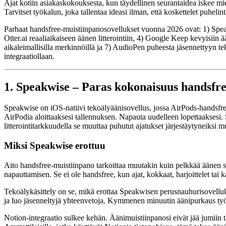
Ajat kotiin asiakaskokouksesta, kun täydellinen seurantaidea iskee mi
Tarvitset työkalun, joka tallentaa ideasi ilman, että koskettelet puhel
Parhaat handsfree-muistiinpanosovellukset vuonna 2026 ovat: 1) Spea
Otter.ai reaaliaikaiseen äänen litterointiin, 4) Google Keep kevyisiin
aikaleimallisilla merkinnöillä ja 7) AudioPen puheesta jäsennettyyn t
integraatiollaan.
1. Speakwise – Paras kokonaisuus handsfr
Speakwise on iOS-natiivi tekoälyäänisovellus, jossa AirPods-handsfree
AirPodia aloittaaksesi tallennuksen. Napauta uudelleen lopettaaksesi.
litterointitarkkuudella se muuttaa puhutut ajatukset järjestäytyneiksi m
Miksi Speakwise erottuu
Aito handsfree-muistiinpano tarkoittaa muutakin kuin pelkkää äänen s
napauttamisen. Se ei ole handsfree, kun ajat, kokkaat, harjoittelet tai
Tekoälykäsittely on se, mikä erottaa Speakwisen perusnauhurisovelluksis
ja luo jäsenneltyjä yhteenvetoja. Kymmenen minuutin äänipurkaus työm
Notion-integraatio sulkee kehän. Äänimuistiinpanosi eivät jää jumiin t