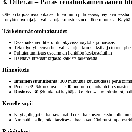
3. Otter.ai – Paras reaaliaikainen äänen lit
Otter.ai tarjoaa reaaliaikaisen litteroinnin puhuessasi, näyttäen tekst
luo yhteenvetoja ja avainsanoja korostuksineen litteroinneista. Käyttäj
Tärkeimmät ominaisuudet
Reaaliaikainen litterointi näkyvissä näytöllä puhuessasi
Tekoälyn yhteenvedot avainsanojen korostuksilla ja toimenpitei
Puhujantunnistus useamman henkilön keskusteluihin
Haettava litteraattikirjasto kaikista tallenteista
Hinnoittelu
Ilmainen suunnitelma
: 300 minuuttia kuukaudessa perustoimi
Pro
: 16,99 $/kuukausi – 1 200 minuuttia, mukautettu sanasto
Business
: 30 $/kuukausi käyttäjää kohden – tiimitoiminnot, hall
Kenelle sopii
Käyttäjille, jotka haluavat nähdä reaaliaikaisen tekstin tallennu
Ammattilaisille, jotka tarvitsevat haettavan äänimuistiinpanoark
Rajoitukset