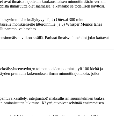
oiset ovat ilmaisia rajoitetun kuukausittaisen minuuttimäärän verran.
istä ilmaisuutta olet saamassa ja kattaako se todellisen käyttösi.
ulle syvimmillä tekoälykyvyillä, 2) Otter.ai 300 minuutin
aiselle monikieliselle litteroinnille, ja 5) Whisper Memos lähes
lli parempi vaihtoehto.
e ensimmäisen viikon sisällä. Parhaat ilmaisvaihtoehdot joko kattavat
tekoälyyhteenvedot,:n toimenpiteiden poiminta, yli 100 kieltä ja
 täyden premium-kokemuksen ilman minuuttirajoituksia, jotka
ahtuva käsittely, integraatiot) maksullisten suunnitelmien taakse,
än ominaisuutta lukittuna. Käyttäjät voivat selvittää ensimmäisen