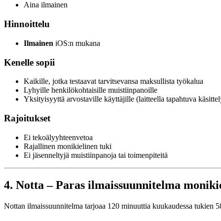
Aina ilmainen
Hinnoittelu
Ilmainen
iOS:n mukana
Kenelle sopii
Kaikille, jotka testaavat tarvitsevansa maksullista työkalua
Lyhyille henkilökohtaisille muistiinpanoille
Yksityisyyttä arvostaville käyttäjille (laitteella tapahtuva käsittel
Rajoitukset
Ei tekoälyyhteenvetoa
Rajallinen monikielinen tuki
Ei jäsenneltyjä muistiinpanoja tai toimenpiteitä
4. Notta – Paras ilmaissuunnitelma monikiel
Nottan ilmaissuunnitelma tarjoaa 120 minuuttia kuukaudessa tukien 58 ki