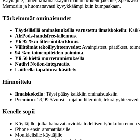
Käyttäjille, joiden kokonaiskäyttö mahtuu kokeilujaksolle, Speakwise o
Memosiin ja huomattavasti kyvykkäämpi kuin kumpaakaan.
Tärkeimmät ominaisuudet
Täydellisillä ominaisuuksilla varustettu ilmaiskokeilu
: Kaik
AirPods-handsfree-tallennus
.
Yli 95 %:n litterointitarkkuus
.
Välittömät tekoälyyhteenvedot
: Avainpisteet, päätökset, toime
94 %:n toimenpiteiden poiminta
.
Yli 50 kieltä murretunnistuksella
.
Natiivi Notion-integraatio
.
Laitteella tapahtuva käsittely
.
Hinnoittelu
Ilmaiskokeilu
: Täysi pääsy kaikkiin ominaisuuksiin
Premium
: 59,99 $/vuosi – rajaton litterointi, tekoälyyhteenve
Kenelle sopii
Käyttäjille, jotka haluavat arvioida todellisen työnkulun ennen 
iPhone-ensin-ammattilaisille
Monikielisille käyttäjille