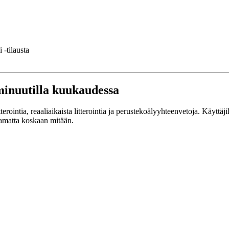
 -tilausta
 minuutilla kuukaudessa
erointia, reaaliaikaista litterointia ja perustekoälyyhteenvetoja. Käyttä
amatta koskaan mitään.