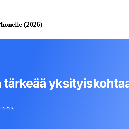
Phonelle (2026)
 tärkeää yksityiskohta
ksesta.