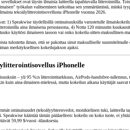
 sovellukset ovat täysin ilmaisia laitteella tapahtuvalla litteroinnilla. T
ilmaisen" työkalun valitseminen tarkoittaa sen ymmärtämistä, minkä tyypp
lmaista tekoälylitterointisovellusta iPhonelle vuonna 2026.
at: 1) Speakwise täydellisillä ominaisuuksilla varustetulle ilmaiskokeil
tteroinnilla aina ilmaisena perustasona, 4) Notta 120 minuutin kuukausitt
mahtuuko käyttösi ilmaiseen tasoon vai onko kokeilu-sitten-maksullinen-ma
oista tulostetta ilman, että se pakottaa sinut maksulliselle suunnitelmall
iman merkityksellisen kokeilujakson ajaksi.
litterointisovellus iPhonelle
suuksiin – yli 95 %:n litterointitarkkuus, AirPods-handsfree-tallennus, 
 kuin aina-ilmainen-mielessä, mutta kokeilun aikana käyttäjät saavat
immät ominaisuudet (tekoälyyhteenvedot, monikielinen tuki, laitteella tap
ksi. Speakwise kääntää tämän päälaelleen: kokeilu on koko tuote, ei yhtä
tävät 59,99 $/vuosi -tilauksesta.