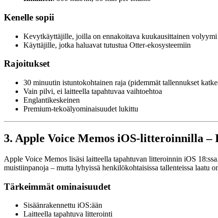
Kenelle sopii
Kevytkäyttäjille, joilla on ennakoitava kuukausittainen volyymi
Käyttäjille, jotka haluavat tutustua Otter-ekosysteemiin
Rajoitukset
30 minuutin istuntokohtainen raja (pidemmät tallennukset katke
Vain pilvi, ei laitteella tapahtuvaa vaihtoehtoa
Englantikeskeinen
Premium-tekoälyominaisuudet lukittu
3. Apple Voice Memos iOS-litteroinnilla –
Apple Voice Memos lisäsi laitteella tapahtuvan litteroinnin iOS 18:ssa.
muistiinpanoja – mutta lyhyissä henkilökohtaisissa tallenteissa laatu 
Tärkeimmät ominaisuudet
Sisäänrakennettu iOS:ään
Laitteella tapahtuva litterointi