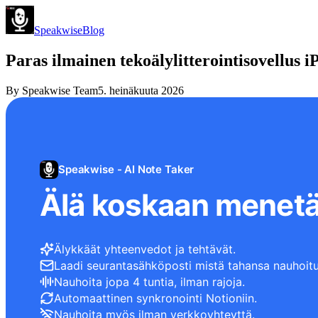
Speakwise
Blog
Paras ilmainen tekoälylitterointisovellus i
By
Speakwise Team
5. heinäkuuta 2026
Speakwise - AI Note Taker
Älä koskaan menetä
Älykkäät yhteenvedot ja tehtävät.
Laadi seurantasähköposti mistä tahansa nauhoitu
Nauhoita jopa 4 tuntia, ilman rajoja.
Automaattinen synkronointi Notioniin.
Nauhoita myös ilman verkkoyhteyttä.