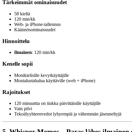
Tärkeimmät ominaisuudet
58 kieltä
120 min/kk
Web- ja iPhone-tallennus
Käännösominaisuudet
Hinnoittelu
Ilmainen
: 120 min/kk
Kenelle sopii
Monikielisille kevytkäyttäjille
Monialustahalua käyttäville (web + iPhone)
Rajoitukset
120 minuuttia on tiukka päivittäisille käyttäjille
Vain pilvi
Tekoälyyhteenvedot lyhyempiä ja vähemmän jäsenneltyjä
5. Whisper Memos – Paras lähes ilmainen de