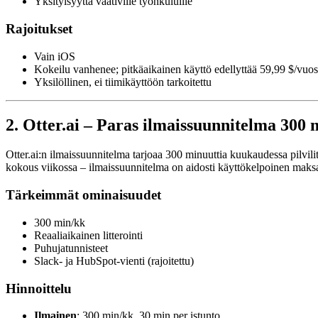
Yksityisyyttä vaativille työnkuluille
Rajoitukset
Vain iOS
Kokeilu vanhenee; pitkäaikainen käyttö edellyttää 59,99 $/vuosi
Yksilöllinen, ei tiimikäyttöön tarkoitettu
2. Otter.ai – Paras ilmaissuunnitelma 300
Otter.ai:n ilmaissuunnitelma tarjoaa 300 minuuttia kuukaudessa pilvilitt
kokous viikossa – ilmaissuunnitelma on aidosti käyttökelpoinen maks
Tärkeimmät ominaisuudet
300 min/kk
Reaaliaikainen litterointi
Puhujatunnisteet
Slack- ja HubSpot-vienti (rajoitettu)
Hinnoittelu
Ilmainen
: 300 min/kk, 30 min per istunto