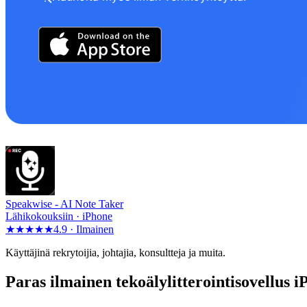
Speakwise -
AI Note Taker
Lähikokouksiin · iPhone
★★★★★
4.9 ·
Ilmainen
Käyttäjinä rekrytoijia, johtajia, konsultteja ja muita.
Paras ilmainen tekoälylitterointisovellus 