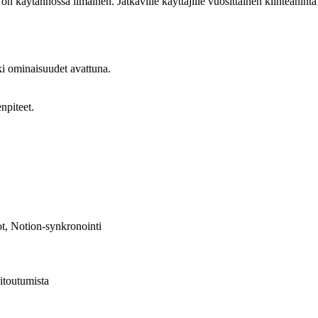
n käytännössä ilmainen. Jatkaville käyttäjille vuosittainen kiinteähint
ki ominaisuudet avattuna.
npiteet.
dot, Notion-synkronointi
sitoutumista