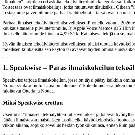
"Ilmainen" tarkoittaa eri asioita tekoälylitteroinnin kategoriassa. Jotkin
Toiset taas ovat ilmaiskokeiluja, jotka muuttuvat tilauksiksi. Oikean "
Testasimme ja vertailimme parhaat vaihtoehdot – tässä ovat 5 parasta i
Parhaat ilmaiset tekoälylitterointisovellukset iPhonelle vuonna 2026 ov
kuukausittaiselle pilvilitteroinnille, 3) Apple Voice Memos iOS 18:n li
ilmaiselle litteroinnille hintaan 4,99 $/kk. Ratkaiseva tekijä on se, 
Hyvän ilmaisen tekoälylitterointisovelluksen pitäisi tuottaa käyttökelp
todellisen kuukausittaisen käytön tai avaavat täyden ominaisuusvaliko
1. Speakwise – Paras ilmaiskokeilun tekoäly
Speakwise tarjoaa ilmaiskokeilun, jossa on täysi pääsy kaikkiin ominai
Notion-synkronointi. Tämä on "ilmainen" kokeilumielessä pikemminkin
rajoittavat Otteria ja Nottaa.
Miksi Speakwise erottuu
Useimmat "ilmaiset" tekoälylitterointisovellukset piilottavat hyödyllis
jättäen ilmaistason maistiaisten tasolle eikä käyttökelpoiseksi tuottee
viikon aikana, sopiiko sovellus heidän työnkulkuunsa, ennen kuin päät