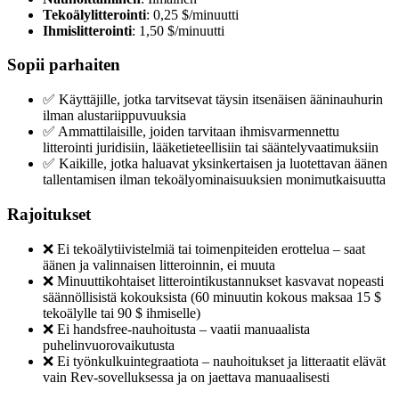
Tekoälylitterointi
: 0,25 $/minuutti
Ihmislitterointi
: 1,50 $/minuutti
Sopii parhaiten
✅ Käyttäjille, jotka tarvitsevat täysin itsenäisen ääninauhurin
ilman alustariippuvuuksia
✅ Ammattilaisille, joiden tarvitaan ihmisvarmennettu
litterointi juridisiin, lääketieteellisiin tai sääntelyvaatimuksiin
✅ Kaikille, jotka haluavat yksinkertaisen ja luotettavan äänen
tallentamisen ilman tekoälyominaisuuksien monimutkaisuutta
Rajoitukset
❌ Ei tekoälytiivistelmiä tai toimenpiteiden erottelua – saat
äänen ja valinnaisen litteroinnin, ei muuta
❌ Minuuttikohtaiset litterointikustannukset kasvavat nopeasti
säännöllisistä kokouksista (60 minuutin kokous maksaa 15 $
tekoälylle tai 90 $ ihmiselle)
❌ Ei handsfree-nauhoitusta – vaatii manuaalista
puhelinvuorovaikutusta
❌ Ei työnkulkuintegraatiota – nauhoitukset ja litteraatit elävät
vain Rev-sovelluksessa ja on jaettava manuaalisesti