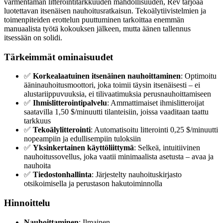
varmentaman litterointitarkkuuden mahdollisuuden, Rev tarjoaa
luotettavan itsenäisen nauhoitusratkaisun. Tekoälytiivistelmien ja
toimenpiteiden erottelun puuttuminen tarkoittaa enemmän
manuaalista työtä kokouksen jälkeen, mutta äänen tallennus
itsessään on solidi.
Tärkeimmät ominaisuudet
✅
Korkealaatuinen itsenäinen nauhoittaminen
: Optimoitu
ääninauhoitusmoottori, joka toimii täysin itsenäisesti – ei
alustariippuvuuksia, ei tilivaatimuksia perusnauhoittamiseen
✅
Ihmislitterointipalvelu
: Ammattimaiset ihmislitteroijat
saatavilla 1,50 $/minuutti tilanteisiin, joissa vaaditaan taattu
tarkkuus
✅
Tekoälylitterointi
: Automatisoitu litterointi 0,25 $/minuutti
nopeampiin ja edullisempiin tuloksiin
✅
Yksinkertainen käyttöliittymä
: Selkeä, intuitiivinen
nauhoitussovellus, joka vaatii minimaalista asetusta – avaa ja
nauhoita
✅
Tiedostonhallinta
: Järjestelty nauhoituskirjasto
otsikoimisella ja perustason hakutoiminnolla
Hinnoittelu
Nauhoittaminen
: Ilmainen