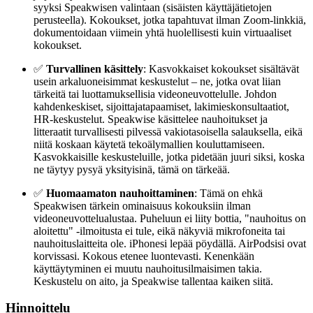
syyksi Speakwisen valintaan (sisäisten käyttäjätietojen
perusteella). Kokoukset, jotka tapahtuvat ilman Zoom-linkkiä,
dokumentoidaan viimein yhtä huolellisesti kuin virtuaaliset
kokoukset.
✅
Turvallinen käsittely
: Kasvokkaiset kokoukset sisältävät
usein arkaluoneisimmat keskustelut – ne, jotka ovat liian
tärkeitä tai luottamuksellisia videoneuvottelulle. Johdon
kahdenkeskiset, sijoittajatapaamiset, lakimieskonsultaatiot,
HR-keskustelut. Speakwise käsittelee nauhoitukset ja
litteraatit turvallisesti pilvessä vakiotasoisella salauksella, eikä
niitä koskaan käytetä tekoälymallien kouluttamiseen.
Kasvokkaisille keskusteluille, jotka pidetään juuri siksi, koska
ne täytyy pysyä yksityisinä, tämä on tärkeää.
✅
Huomaamaton nauhoittaminen
: Tämä on ehkä
Speakwisen tärkein ominaisuus kokouksiin ilman
videoneuvottelualustaa. Puheluun ei liity bottia, "nauhoitus on
aloitettu" -ilmoitusta ei tule, eikä näkyviä mikrofoneita tai
nauhoituslaitteita ole. iPhonesi lepää pöydällä. AirPodsisi ovat
korvissasi. Kokous etenee luontevasti. Kenenkään
käyttäytyminen ei muutu nauhoitusilmaisimen takia.
Keskustelu on aito, ja Speakwise tallentaa kaiken siitä.
Hinnoittelu