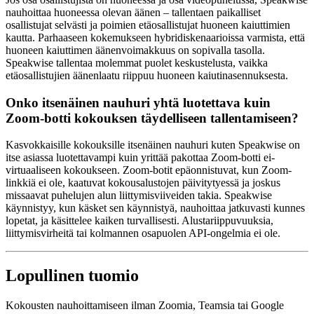
nauhoittaa huoneessa olevan äänen – tallentaen paikalliset
osallistujat selvästi ja poimien etäosallistujat huoneen kaiuttimien
kautta. Parhaaseen kokemukseen hybridiskenaarioissa varmista, että
huoneen kaiuttimen äänenvoimakkuus on sopivalla tasolla.
Speakwise tallentaa molemmat puolet keskustelusta, vaikka
etäosallistujien äänenlaatu riippuu huoneen kaiutinasennuksesta.
Onko itsenäinen nauhuri yhtä luotettava kuin
Zoom-botti kokouksen täydelliseen tallentamiseen?
Kasvokkaisille kokouksille itsenäinen nauhuri kuten Speakwise on
itse asiassa luotettavampi kuin yrittää pakottaa Zoom-botti ei-
virtuaaliseen kokoukseen. Zoom-botit epäonnistuvat, kun Zoom-
linkkiä ei ole, kaatuvat kokousalustojen päivitytyessä ja joskus
missaavat puhelujen alun liittymisviiveiden takia. Speakwise
käynnistyy, kun käsket sen käynnistyä, nauhoittaa jatkuvasti kunnes
lopetat, ja käsittelee kaiken turvallisesti. Alustariippuvuuksia,
liittymisvirheitä tai kolmannen osapuolen API-ongelmia ei ole.
Lopullinen tuomio
Kokousten nauhoittamiseen ilman Zoomia, Teamsia tai Google