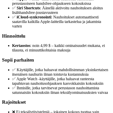
perustasoiseen handsfree-ohjaukseen kokouksissa
✅
Siri Shortcuts
: Äänellä aktivoitu nauhoituksen aloitus
lisähhandsfree-joustavuuteen
✅
iCloud-synkronointi
: Nauhoitukset automaattisesti
saatavilla kaikilla Apple-laitteilla tarkastelua ja jakamista
varten
Hinnoittelu
Kertaostos
: noin 4,99 $ – kaikki ominaisuudet mukana, ei
tilausta, ei minuuttikohtaisia maksuja
Sopii parhaiten
✅ Käyttäjille, jotka haluavat mahdollisimman yksinkertaisen
itsenäisen nauhurin ilman toistuvia kustannuksia
✅ Apple Watch -käyttäjille, jotka haluavat ranteesta
tapahtuvan nauhoitusohjauksen kasvokkaisiin kokouksiin
✅ Ihmisille, jotka tarvitsevat perustason nauhoittamista
satunnaisiin kokouksiin ilman tekoälyominaisuuksien vaivaa
Rajoitukset
❌ Ei tekoälytiivistelmiä – jokainen kokous tuottaa vain