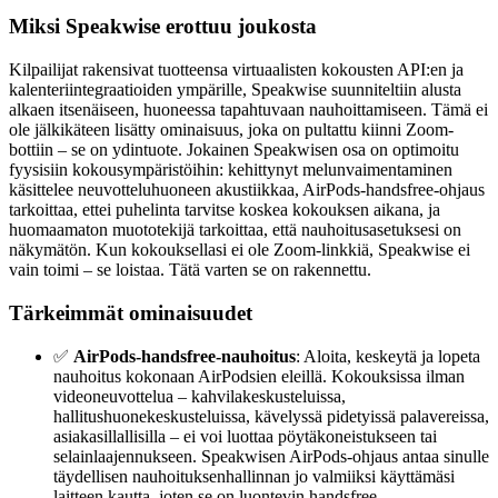
Miksi Speakwise erottuu joukosta
Kilpailijat rakensivat tuotteensa virtuaalisten kokousten API:en ja
kalenteriintegraatioiden ympärille, Speakwise suunniteltiin alusta
alkaen itsenäiseen, huoneessa tapahtuvaan nauhoittamiseen. Tämä ei
ole jälkikäteen lisätty ominaisuus, joka on pultattu kiinni Zoom-
bottiin – se on ydintuote. Jokainen Speakwisen osa on optimoitu
fyysisiin kokousympäristöihin: kehittynyt melunvaimentaminen
käsittelee neuvotteluhuoneen akustiikkaa, AirPods-handsfree-ohjaus
tarkoittaa, ettei puhelinta tarvitse koskea kokouksen aikana, ja
huomaamaton muototekijä tarkoittaa, että nauhoitusasetuksesi on
näkymätön. Kun kokouksellasi ei ole Zoom-linkkiä, Speakwise ei
vain toimi – se loistaa. Tätä varten se on rakennettu.
Tärkeimmät ominaisuudet
✅
AirPods-handsfree-nauhoitus
: Aloita, keskeytä ja lopeta
nauhoitus kokonaan AirPodsien eleillä. Kokouksissa ilman
videoneuvottelua – kahvilakeskusteluissa,
hallitushuonekeskusteluissa, kävelyssä pidetyissä palavereissa,
asiakasillallisilla – ei voi luottaa pöytäkoneistukseen tai
selainlaajennukseen. Speakwisen AirPods-ohjaus antaa sinulle
täydellisen nauhoituksenhallinnan jo valmiiksi käyttämäsi
laitteen kautta, joten se on luontevin handsfree-