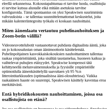
eleellä sekunneissa. Kokoustapahtumaa ei tarvitse luoda, osallistujia
ei tarvitse kutsua alustalle eikä mitään asetuksia tarvitse
konfiguroida. Tämä spontaanius on yksi Speakwisen suurimmista
vahvuuksista – se tallentaa suunnittelemattomat keskustelut, joita
mikään kalenteriintegroitu työkalu ei koskaan nauhoittaisi.
Miten äänenlaatu vertautuu puhelinauhoituksen ja
Zoom-botin välillä?
Videoneuvottelubotit vastaanottavat puhdasta digitaalista ääntä, joka
on jo kokousalustan oman äänimoottorin käsittelemää.
Puhelinpohjainen kasvokkaiskokouksien nauhoittaminen tallentaa
raakaa ympäristöääntä, joka sisältää taustamelua, huoneen kaikua ja
vaihtelevat puhujien etäisyydet. Speakwise kompensoi tätä
kehittyneellä melunvaimennuksella ja fyysisille ympäristöille
optimoidulla äänenkäsittelyllä saavuttaen yli 95 %:n
litterointitarkkuuden (optimaalisissa ääni-olosuhteissa). Vaikka
raakaäänen haaste on suurempi, Speakwisen käsittely kaventaa eroa
merkittävästi.
Entä hybridikokousten nauhoittaminen, joissa osa
osallistujista on etänä?
Jos osa osallistujista on huoneessa ja osa videopuhelussa, Speakwise