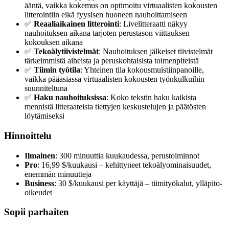
ääntä, vaikka kokemus on optimoitu virtuaalisten kokousten
litterointiin eikä fyysisen huoneen nauhoittamiseen
✅
Reaaliaikainen litterointi
: Livelitteraatti näkyy
nauhoituksen aikana tarjoten perustason viittauksen
kokouksen aikana
✅
Tekoälytiivistelmät
: Nauhoituksen jälkeiset tiivistelmät
tärkeimmistä aiheista ja peruskohtaisista toimenpiteistä
✅
Tiimin työtila
: Yhteinen tila kokousmuistiinpanoille,
vaikka pääasiassa virtuaalisten kokousten työnkulkuihin
suunniteltuna
✅
Haku nauhoituksissa
: Koko tekstin haku kaikista
mennistä litteraateista tiettyjen keskustelujen ja päätösten
löytämiseksi
Hinnoittelu
Ilmainen
: 300 minuuttia kuukaudessa, perustoiminnot
Pro
: 16,99 $/kuukausi – kehittyneet tekoälyominaisuudet,
enemmän minuutteja
Business
: 30 $/kuukausi per käyttäjä – tiimityökalut, ylläpito-
oikeudet
Sopii parhaiten