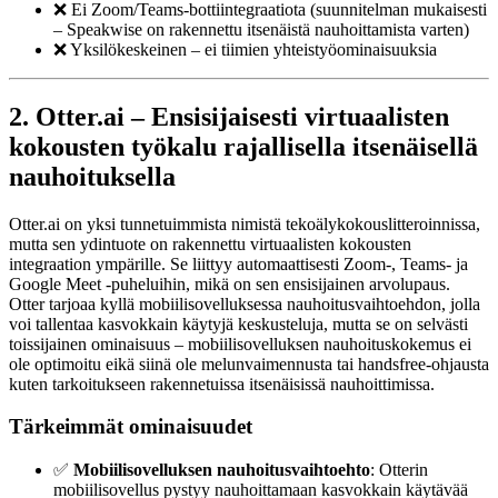
❌ Ei Zoom/Teams-bottiintegraatiota (suunnitelman mukaisesti
– Speakwise on rakennettu itsenäistä nauhoittamista varten)
❌ Yksilökeskeinen – ei tiimien yhteistyöominaisuuksia
2. Otter.ai – Ensisijaisesti virtuaalisten
kokousten työkalu rajallisella itsenäisellä
nauhoituksella
Otter.ai on yksi tunnetuimmista nimistä tekoälykokouslitteroinnissa,
mutta sen ydintuote on rakennettu virtuaalisten kokousten
integraation ympärille. Se liittyy automaattisesti Zoom-, Teams- ja
Google Meet -puheluihin, mikä on sen ensisijainen arvolupaus.
Otter tarjoaa kyllä mobiilisovelluksessa nauhoitusvaihtoehdon, jolla
voi tallentaa kasvokkain käytyjä keskusteluja, mutta se on selvästi
toissijainen ominaisuus – mobiilisovelluksen nauhoituskokemus ei
ole optimoitu eikä siinä ole melunvaimennusta tai handsfree-ohjausta
kuten tarkoitukseen rakennetuissa itsenäisissä nauhoittimissa.
Tärkeimmät ominaisuudet
✅
Mobiilisovelluksen nauhoitusvaihtoehto
: Otterin
mobiilisovellus pystyy nauhoittamaan kasvokkain käytävää