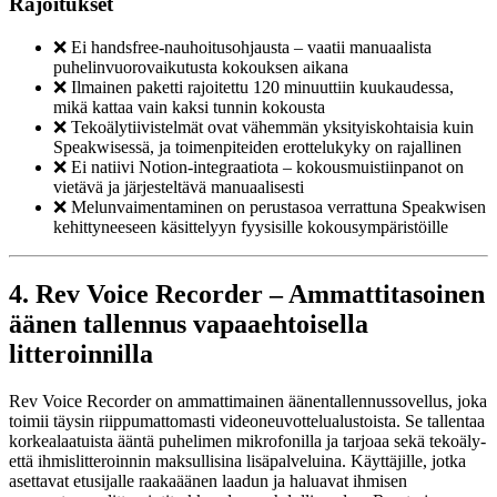
Rajoitukset
❌ Ei handsfree-nauhoitusohjausta – vaatii manuaalista
puhelinvuorovaikutusta kokouksen aikana
❌ Ilmainen paketti rajoitettu 120 minuuttiin kuukaudessa,
mikä kattaa vain kaksi tunnin kokousta
❌ Tekoälytiivistelmät ovat vähemmän yksityiskohtaisia kuin
Speakwisessä, ja toimenpiteiden erottelukyky on rajallinen
❌ Ei natiivi Notion-integraatiota – kokousmuistiinpanot on
vietävä ja järjesteltävä manuaalisesti
❌ Melunvaimentaminen on perustasoa verrattuna Speakwisen
kehittyneeseen käsittelyyn fyysisille kokousympäristöille
4. Rev Voice Recorder – Ammattitasoinen
äänen tallennus vapaaehtoisella
litteroinnilla
Rev Voice Recorder on ammattimainen äänentallennussovellus, joka
toimii täysin riippumattomasti videoneuvottelualustoista. Se tallentaa
korkealaatuista ääntä puhelimen mikrofonilla ja tarjoaa sekä tekoäly-
että ihmislitteroinnin maksullisina lisäpalveluina. Käyttäjille, jotka
asettavat etusijalle raakaäänen laadun ja haluavat ihmisen