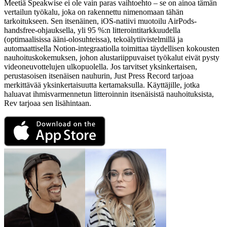
Meetiä Speakwise ei ole vain paras vaihtoehto – se on ainoa tämän
vertailun työkalu, joka on rakennettu nimenomaan tähän
tarkoitukseen. Sen itsenäinen, iOS-natiivi muotoilu AirPods-
handsfree-ohjauksella, yli 95 %:n litterointitarkkuudella
(optimaalisissa ääni-olosuhteissa), tekoälytiivistelmillä ja
automaattisella Notion-integraatiolla toimittaa täydellisen kokousten
nauhoituskokemuksen, johon alustariippuvaiset työkalut eivät pysty
videoneuvottelujen ulkopuolella. Jos tarvitset yksinkertaisen,
perustasoisen itsenäisen nauhurin, Just Press Record tarjoaa
merkittävää yksinkertaisuutta kertamaksulla. Käyttäjille, jotka
haluavat ihmisvarmennetun litteroinnin itsenäisistä nauhoituksista,
Rev tarjoaa sen lisähintaan.