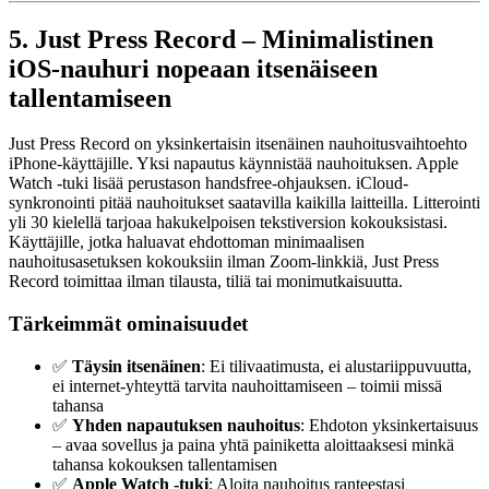
5. Just Press Record – Minimalistinen
iOS-nauhuri nopeaan itsenäiseen
tallentamiseen
Just Press Record on yksinkertaisin itsenäinen nauhoitusvaihtoehto
iPhone-käyttäjille. Yksi napautus käynnistää nauhoituksen. Apple
Watch -tuki lisää perustason handsfree-ohjauksen. iCloud-
synkronointi pitää nauhoitukset saatavilla kaikilla laitteilla. Litterointi
yli 30 kielellä tarjoaa hakukelpoisen tekstiversion kokouksistasi.
Käyttäjille, jotka haluavat ehdottoman minimaalisen
nauhoitusasetuksen kokouksiin ilman Zoom-linkkiä, Just Press
Record toimittaa ilman tilausta, tiliä tai monimutkaisuutta.
Tärkeimmät ominaisuudet
✅
Täysin itsenäinen
: Ei tilivaatimusta, ei alustariippuvuutta,
ei internet-yhteyttä tarvita nauhoittamiseen – toimii missä
tahansa
✅
Yhden napautuksen nauhoitus
: Ehdoton yksinkertaisuus
– avaa sovellus ja paina yhtä painiketta aloittaaksesi minkä
tahansa kokouksen tallentamisen
✅
Apple Watch -tuki
: Aloita nauhoitus ranteestasi