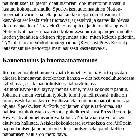
nauhoituksen tai jaetun chattihistorian, dokumentoinnin vastuu
kaatuu kokonaan sinulle. Speakwisen automaattinen Notion-
integraatio varmistaa, että jopa kaikkein epämuodollisimmat
kasvokkaiset keskustelut tuottavat järjesteltyä ja saatavilla olevaa
dokumentaatiota. Tiivistelmä, toimenpiteet ja litteraatti saapuvat
Notion-työtilaan virtuaalisten kokouksesi muistiinpanojen rinnalle
luoden yhtenäisen arkiston riippumatta siitä, miten kokous pidettiin.
Työkalut ilman työnkulkuintegraatiota (Rev, Just Press Record)
jättävät sinulle tiedostoja manuaalisesti käsiteltäväksi.
Kannettavuus ja huomaamattomuus
Itsenäinen nauhoittaminen vaatii kannettavuutta. Et istu pöydän
ääressä kannettavan tietokoneen kanssa – olet neuvotteluhuoneessa,
kahvilassa, asiakkaan toimistossa tai ravintolassa.
Nauhoitustyökalusi täytyy mennä sinne, missä kokous tapahtuu.
Jokainen tämän vertailun työkalu toimii puhelimessasi, mikä on
luontaisesti kannettavaa. Erottava tekijä on huomaamattomuus ja
ohjaus. Speakwisen AirPods-pohjainen ohjaus tarkoittaa, että
hallitset nauhoitusta koskematta puhelimeesi. Just Press Record ja
Rev vaativat puhelinvuorovaikutusta. Notta vaatii sovelluksen
aktiivista hallintaa. Asiakaskokouksessa ravintolassa ero AirPodin
napauttamisen ja puhelimen esiin ottamisen sekä painikkeiden
painamisen välillä on merkittävä.