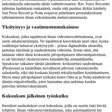
tarkoituksella rakennettu tähän vaihtelevuuteen. Rev Voice Recorder
tallentaa laadukasta raakaääntä, mutta siitä puuttuu älykäs käsittely.
Just Press Record ja Notta nojaavat puhelimen perusmikrofonin
tallentamiseen ilman erikoistunutta melunvaimennusta.
Yksityisyys ja vaatimustenmukaisuus
Kokoukset, jotka tapahtuvat ilman videoneuvottelualustaa, ovat
usein arkaluoneisimpia. Ne tapahtuvat kasvokkain juuri siksi, koska
osallistujat haluavat yksityisyyttä – poissa digitaalisilta alustoilta,
jaetuista näytöistä ja nauhoitetuista videoista. Ironia siinä, että
ladataan sitten tämä keskustelu pilvipohjaiseen litterointipalveluun,
ei ole hävinnyt yksityisyyteen kiinnittävilta ammattilaisilta.
Speakwise ratkaisee tämän jännitteen: keskustelusi nauhoitetaan
iPhonessasi ja käsitellään turvallisesti pilvessä vakiotasoisella
salauksella, eikä sitä koskaan käytetä tekoälymallien kouluttamiseen.
Myös muut pilvipohjaiset työkalut kuten Otter.ai ja Notta käsittelevät
ääntäsi etäpalvelimilla, joten kannattaa aina tarkistaa kunkin
palvelun tietoturvakäytännöt.
Kokouksen jälkeinen työnkulku
Itsenäiset nauhoitukset ovat kokouksia, joilla on suurin riski hävitä
tyhjiöön. Ilman videoneuvottelualustaa, joka automaattisesti luo