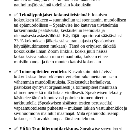
nauhoitusjärjestelmä todellisiin kokouksiin.
✅
Tekoälypohjaiset kokoustiivistelmät
: Jokaisen
kokouksen jälkeen – suunnitellun tai spontaanin, muodollisen
tai epämuodollisen – Speakwise luo kattavan tiivistelmän
tärkeimmistä päätöksistä, keskustelun teemoista ja
olennaisesta asiasisällöstä. Käyttäjät raportoivat säästävänsä
73 % kokouksen jälkeisestä seurantaajasta (Speakwisen
käyttäjätutkimusten mukaan). Tämä on erityisen tärkeää
kokouksille ilman Zoom-linkkiä, koska juuri näissä
kokouksissa kukaan muu ei nauhoita, kukaan ei tee
muistiinpanoja ja tieto muuten katoisi kokonaan.
✅
Toimenpiteiden erottelu
: Kasvokkain pidettävissä
kokouksissa ilman videoneuvottelun rakennetta on usein
vähemmän muodollisuuksia. Keskustelut harhailevat,
päätökset syntyvät orgaanisesti ja toimenpiteet mainitaan
ohimennen eikä niitä listata virallisesti. Speakwisen tekoäly
käsittelee tämän luontevasti poimien toimenpiteet:n
tarkkuudella (Speakwisen sisäisten testien perusteella)
vapaamuotoisesta puheesta – mukaan lukien vastuuhenkilöt ja
sivuhuomiona mainitut määräajat. Mitä epämuodollisempi
kokous, sitä arvokkaampaa tämä erottelu on.
✅
Yli 95 %:n litterointitarkkuus
: Speakwise saavuttaa yli