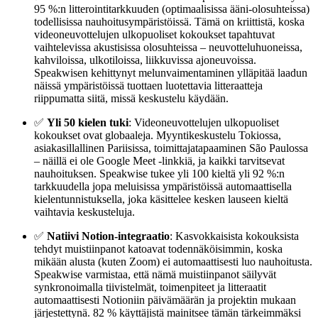
95 %:n litterointitarkkuuden (optimaalisissa ääni-olosuhteissa)
todellisissa nauhoitusympäristöissä. Tämä on kriittistä, koska
videoneuvottelujen ulkopuoliset kokoukset tapahtuvat
vaihtelevissa akustisissa olosuhteissa – neuvotteluhuoneissa,
kahviloissa, ulkotiloissa, liikkuvissa ajoneuvoissa.
Speakwisen kehittynyt melunvaimentaminen ylläpitää laadun
näissä ympäristöissä tuottaen luotettavia litteraatteja
riippumatta siitä, missä keskustelu käydään.
✅
Yli 50 kielen tuki
: Videoneuvottelujen ulkopuoliset
kokoukset ovat globaaleja. Myyntikeskustelu Tokiossa,
asiakasillallinen Pariisissa, toimittajatapaaminen São Paulossa
– näillä ei ole Google Meet -linkkiä, ja kaikki tarvitsevat
nauhoituksen. Speakwise tukee yli 100 kieltä yli 92 %:n
tarkkuudella jopa meluisissa ympäristöissä automaattisella
kielentunnistuksella, joka käsittelee kesken lauseen kieltä
vaihtavia keskusteluja.
✅
Natiivi Notion-integraatio
: Kasvokkaisista kokouksista
tehdyt muistiinpanot katoavat todennäköisimmin, koska
mikään alusta (kuten Zoom) ei automaattisesti luo nauhoitusta.
Speakwise varmistaa, että nämä muistiinpanot säilyvät
synkronoimalla tiivistelmät, toimenpiteet ja litteraatit
automaattisesti Notioniin päivämäärän ja projektin mukaan
järjestettynä. 82 % käyttäjistä mainitsee tämän tärkeimmäksi