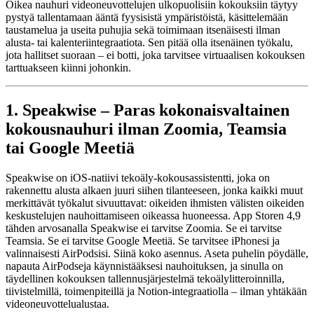
Oikea nauhuri videoneuvottelujen ulkopuolisiin kokouksiin täytyy
pystyä tallentamaan ääntä fyysisistä ympäristöistä, käsittelemään
taustamelua ja useita puhujia sekä toimimaan itsenäisesti ilman
alusta- tai kalenteriintegraatiota. Sen pitää olla itsenäinen työkalu,
jota hallitset suoraan – ei botti, joka tarvitsee virtuaalisen kokouksen
tarttuakseen kiinni johonkin.
1. Speakwise – Paras kokonaisvaltainen
kokousnauhuri ilman Zoomia, Teamsia
tai Google Meetiä
Speakwise on iOS-natiivi tekoäly-kokousassistentti, joka on
rakennettu alusta alkaen juuri siihen tilanteeseen, jonka kaikki muut
merkittävät työkalut sivuuttavat: oikeiden ihmisten välisten oikeiden
keskustelujen nauhoittamiseen oikeassa huoneessa. App Storen 4,9
tähden arvosanalla Speakwise ei tarvitse Zoomia. Se ei tarvitse
Teamsia. Se ei tarvitse Google Meetiä. Se tarvitsee iPhonesi ja
valinnaisesti AirPodsisi. Siinä koko asennus. Aseta puhelin pöydälle,
napauta AirPodseja käynnistääksesi nauhoituksen, ja sinulla on
täydellinen kokouksen tallennusjärjestelmä tekoälylitteroinnilla,
tiivistelmillä, toimenpiteillä ja Notion-integraatiolla – ilman yhtäkään
videoneuvottelualustaa.