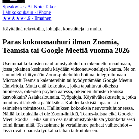
Speakwise -
AI Note Taker
Lähikokouksiin · iPhone
★★★★★
4.9 ·
Ilmainen
Käyttäjinä rekrytoijia, johtajia, konsultteja ja muita.
Paras kokousnauhuri ilman Zoomia,
Teamsia tai Google Meetiä vuonna 2026
Useimmat kokousten nauhoitustyökalut on rakennettu maailmaan,
jossa jokainen keskustelu käydään videoneuvottelujen kautta. Ne on
suunniteltu liittymään Zoom-puheluihin bottina, integroitumaan
Microsoft Teamsin kalentereihin tai hyödyntämään Google Meetin
äänivirtoja. Mutta entä kokoukset, jotka tapahtuvat oikeissa
huoneissa, oikeiden pöytien ääressä, oikeiden ihmisten kanssa
kasvokkain? Asiakaslounaita. Työpajoja. Käytäväkeskusteluja, jotka
muuttuvat tärkeiksi päätöksiksi. Kahdenkeskisiä tapaamisia
esimiehen toimistossa. Hallituksen kokouksia neuvotteluhuoneessa.
Näillä kokouksilla ei ole Zoom-linkkiä, Teams-kutsua eikä Google
Meet -koodia – eikä suurin osa nauhoitustyökaluista yksinkertaisesti
toimi ilman niitä. Testasimme ja vertailimme parhaat vaihtoehdot –
tässä ovat 5 parasta työkalua tähän tarkoitukseen.