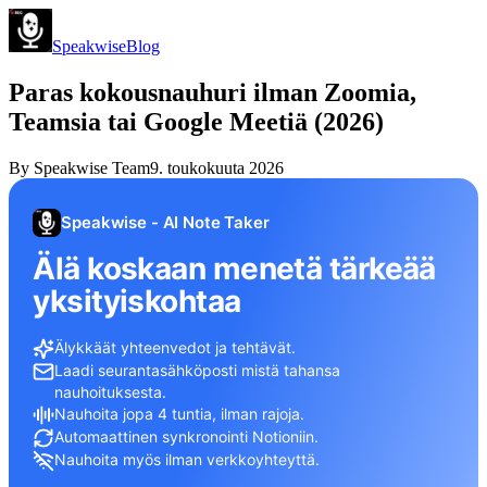
Speakwise
Blog
Paras kokousnauhuri ilman Zoomia,
Teamsia tai Google Meetiä (2026)
By
Speakwise Team
9. toukokuuta 2026
Speakwise - AI Note Taker
Älä koskaan menetä tärkeää
yksityiskohtaa
Älykkäät yhteenvedot ja tehtävät.
Laadi seurantasähköposti mistä tahansa
nauhoituksesta.
Nauhoita jopa 4 tuntia, ilman rajoja.
Automaattinen synkronointi Notioniin.
Nauhoita myös ilman verkkoyhteyttä.