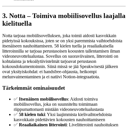
3. Notta – Toimiva mobiilisovellus laajalla
kielituella
Notta tarjoaa mobiilisovelluksen, joka toimii aidosti kasvokkain
pidetyissä kokouksissa, joten se on yksi paremmista vaihtoehdoista
itsenäiseen nauhoittamiseen. 58 kielen tuella ja reaaliaikaisella
litteroinnilla se tarjoaa perustasoisen koousten tallentamisen ilman
videoneuvottelualustaa. Sovellus on suoraviivainen, litterointi on
kohtalaista ja tekoälytiivistelmät tarjoavat perustason
kokousdokumentoinnin. Siinä missä se jää Speakwisestä jälkeen
ovat yksityiskohdat: ei handsfree-ohjausta, heikompi
melunvaimentaminen ja ei natiivi Notion-integraatiota.
Tärkeimmät ominaisuudet
✅
Itsenäinen mobiilisovellus
: Aidosti toimiva
mobiilisovellus, joka on suunniteltu toimimaan
riippumattomasti mistään videoneuvottelualustasta
✅
58 kielen tuki
: Yksi laajimmista kielivaihtoehdoista
kasvokkain pidettävien kokousten nauhoittamiseen
✅
Reaaliaikainen litterointi
: Livelitterointi nauhoituksen