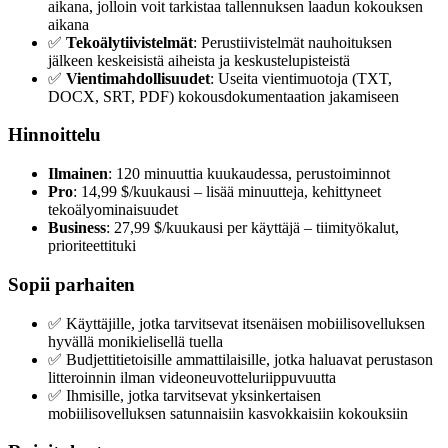
aikana, jolloin voit tarkistaa tallennuksen laadun kokouksen
aikana
✅
Tekoälytiivistelmät
: Perustiivistelmät nauhoituksen
jälkeen keskeisistä aiheista ja keskustelupisteistä
✅
Vientimahdollisuudet
: Useita vientimuotoja (TXT,
DOCX, SRT, PDF) kokousdokumentaation jakamiseen
Hinnoittelu
Ilmainen
: 120 minuuttia kuukaudessa, perustoiminnot
Pro
: 14,99 $/kuukausi – lisää minuutteja, kehittyneet
tekoälyominaisuudet
Business
: 27,99 $/kuukausi per käyttäjä – tiimityökalut,
prioriteettituki
Sopii parhaiten
✅ Käyttäjille, jotka tarvitsevat itsenäisen mobiilisovelluksen
hyvällä monikielisellä tuella
✅ Budjettitietoisille ammattilaisille, jotka haluavat perustason
litteroinnin ilman videoneuvotteluriippuvuutta
✅ Ihmisille, jotka tarvitsevat yksinkertaisen
mobiilisovelluksen satunnaisiin kasvokkaisiin kokouksiin