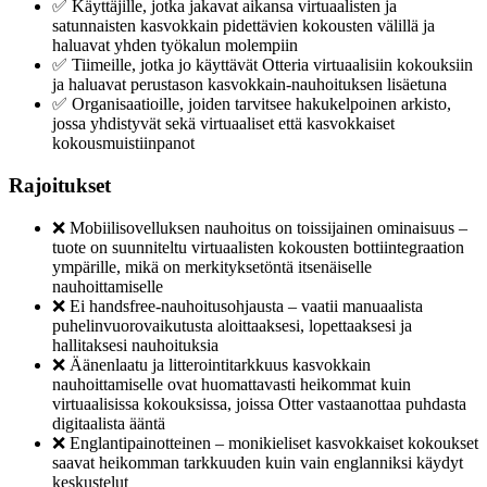
✅ Käyttäjille, jotka jakavat aikansa virtuaalisten ja
satunnaisten kasvokkain pidettävien kokousten välillä ja
haluavat yhden työkalun molempiin
✅ Tiimeille, jotka jo käyttävät Otteria virtuaalisiin kokouksiin
ja haluavat perustason kasvokkain-nauhoituksen lisäetuna
✅ Organisaatioille, joiden tarvitsee hakukelpoinen arkisto,
jossa yhdistyvät sekä virtuaaliset että kasvokkaiset
kokousmuistiinpanot
Rajoitukset
❌ Mobiilisovelluksen nauhoitus on toissijainen ominaisuus –
tuote on suunniteltu virtuaalisten kokousten bottiintegraation
ympärille, mikä on merkityksetöntä itsenäiselle
nauhoittamiselle
❌ Ei handsfree-nauhoitusohjausta – vaatii manuaalista
puhelinvuorovaikutusta aloittaaksesi, lopettaaksesi ja
hallitaksesi nauhoituksia
❌ Äänenlaatu ja litterointitarkkuus kasvokkain
nauhoittamiselle ovat huomattavasti heikommat kuin
virtuaalisissa kokouksissa, joissa Otter vastaanottaa puhdasta
digitaalista ääntä
❌ Englantipainotteinen – monikieliset kasvokkaiset kokoukset
saavat heikomman tarkkuuden kuin vain englanniksi käydyt
keskustelut