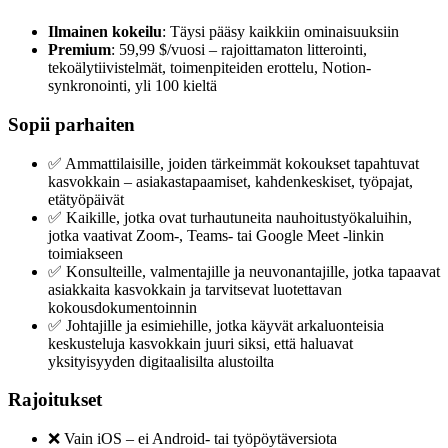
Ilmainen kokeilu
: Täysi pääsy kaikkiin ominaisuuksiin
Premium
: 59,99 $/vuosi – rajoittamaton litterointi,
tekoälytiivistelmät, toimenpiteiden erottelu, Notion-
synkronointi, yli 100 kieltä
Sopii parhaiten
✅ Ammattilaisille, joiden tärkeimmät kokoukset tapahtuvat
kasvokkain – asiakastapaamiset, kahdenkeskiset, työpajat,
etätyöpäivät
✅ Kaikille, jotka ovat turhautuneita nauhoitustyökaluihin,
jotka vaativat Zoom-, Teams- tai Google Meet -linkin
toimiakseen
✅ Konsulteille, valmentajille ja neuvonantajille, jotka tapaavat
asiakkaita kasvokkain ja tarvitsevat luotettavan
kokousdokumentoinnin
✅ Johtajille ja esimiehille, jotka käyvät arkaluonteisia
keskusteluja kasvokkain juuri siksi, että haluavat
yksityisyyden digitaalisilta alustoilta
Rajoitukset
❌ Vain iOS – ei Android- tai työpöytäversiota