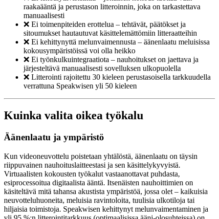
raakaääntä ja perustason litteroinnin, joka on tarkastettava
manuaalisesti
❌ Ei toimenpiteiden erottelua – tehtävät, päätökset ja
sitoumukset hautautuvat käsittelemättömiin litteraatteihin
❌ Ei kehittynyttä melunvaimennusta – äänenlaatu meluisissa
kokousympäristöissä voi olla heikko
❌ Ei työnkulkuintegraatiota – nauhoitukset on jaettava ja
järjesteltävä manuaalisesti sovelluksen ulkopuolella
❌ Litterointi rajoitettu 30 kieleen perustasoisella tarkkuudella
verrattuna Speakwisen yli 50 kieleen
Kuinka valita oikea työkalu
Äänenlaatu ja ympäristö
Kun videoneuvottelu poistetaan yhtälöstä, äänenlaatu on täysin
riippuvainen nauhoituslaitteestasi ja sen käsittelykyvyistä.
Virtuaalisten kokousten työkalut vastaanottavat puhdasta,
esiprocessoitua digitaalista ääntä. Itsenäisten nauhoittimien on
käsiteltävä mitä tahansa akustista ympäristöä, jossa olet – kaikuisia
neuvotteluhuoneita, meluisia ravintoloita, tuulisia ulkotiloja tai
hiljaisia toimistoja. Speakwisen kehittynyt melunvaimentaminen ja
yli 95 %:n litterointitarkkuus (optimaalisissa ääni-olosuhteissa) on