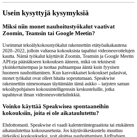
Usein kysyttyjä kysymyksiä
Miksi niin monet nauhoitustyökalut vaativat
Zoomin, Teamsin tai Google Meetin?
Useimmat tekoälykokoustyökalut rakennettiin etätyöaikakautena
2020–2022, jolloin valtaosa kokouksista tapahtui videoneuvottelujen
kautta. Nämä työkalut käyttävät Zoomin, Teamsin ja Google Meetin
API:eja päästäkseen kokouksen ääneen, mikä on teknisesti
yksinkertaisempaa ja tuottaa puhtaampaa ääntä kuin fyysisen
huoneen nauhoittaminen. Kun kasvokkaiset kokoukset palasivat,
monet työkalut ovat olleet hitaita sopeutumaan. Speakwise
rakennettiin nimenomaan täyttämään tämä aukko – tarjoten saman
tekoälypohjaisen kokousintelligenssin keskusteluille, jotka
tapahtuvat ilman videoneuvottelulinkkiä.
Voinko käyttää Speakwisea spontaaneihin
kokouksiin, joita ei ole aikataulutettu?
Ehdottomasti. Speakwise ei vaadi kalenteriintegraatiota tai etukäteen
aikataulutettua kokousasetusta. Jos käytäväkeskustelu muuttuu
tärkeäksi kookoukseksi, voit aloittaa nauhoittamisen AirPodsien