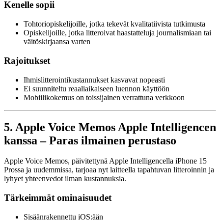
Kenelle sopii
Tohtoriopiskelijoille, jotka tekevät kvalitatiivista tutkimusta
Opiskelijoille, jotka litteroivat haastatteluja journalismiaan tai
väitöskirjaansa varten
Rajoitukset
Ihmislitterointikustannukset kasvavat nopeasti
Ei suunniteltu reaaliaikaiseen luennon käyttöön
Mobiilikokemus on toissijainen verrattuna verkkoon
5. Apple Voice Memos Apple Intelligencen
kanssa – Paras ilmainen perustaso
Apple Voice Memos, päivitettynä Apple Intelligencella iPhone 15
Prossa ja uudemmissa, tarjoaa nyt laitteella tapahtuvan litteroinnin ja
lyhyet yhteenvedot ilman kustannuksia.
Tärkeimmät ominaisuudet
Sisäänrakennettu iOS:ään