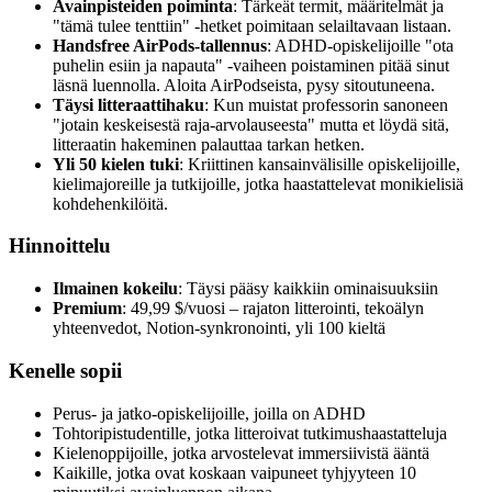
Avainpisteiden poiminta
: Tärkeät termit, määritelmät ja
"tämä tulee tenttiin" -hetket poimitaan selailtavaan listaan.
Handsfree AirPods-tallennus
: ADHD-opiskelijoille "ota
puhelin esiin ja napauta" -vaiheen poistaminen pitää sinut
läsnä luennolla. Aloita AirPodseista, pysy sitoutuneena.
Täysi litteraattihaku
: Kun muistat professorin sanoneen
"jotain keskeisestä raja-arvolauseesta" mutta et löydä sitä,
litteraatin hakeminen palauttaa tarkan hetken.
Yli 50 kielen tuki
: Kriittinen kansainvälisille opiskelijoille,
kielimajoreille ja tutkijoille, jotka haastattelevat monikielisiä
kohdehenkilöitä.
Hinnoittelu
Ilmainen kokeilu
: Täysi pääsy kaikkiin ominaisuuksiin
Premium
: 49,99 $/vuosi – rajaton litterointi, tekoälyn
yhteenvedot, Notion-synkronointi, yli 100 kieltä
Kenelle sopii
Perus- ja jatko-opiskelijoille, joilla on ADHD
Tohtoripistudentille, jotka litteroivat tutkimushaastatteluja
Kielenoppijoille, jotka arvostelevat immersiivistä ääntä
Kaikille, jotka ovat koskaan vaipuneet tyhjyyteen 10