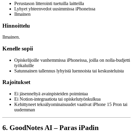
Perustason litterointi tuetuilla laitteilla
Lyhyet yhteenvedot uusimmissa iPhoneissa
Ilmainen
Hinnoittelu
Ilmainen.
Kenelle sopii
Opiskelijoille vanhemmissa iPhoneissa, joilla on nolla-budjetti
työkaluille
Satunnainen tallennus lyhyistä luennoista tai keskusteluista
Rajoitukset
Ei jäsenneltyä avainpisteiden poimintaa
Ei Notion-integraatiota tai opiskelutyönkulkua
Kehittyneet tekoälyominaisuudet vaativat iPhone 15 Pron tai
uudemman
6. GoodNotes AI – Paras iPadin