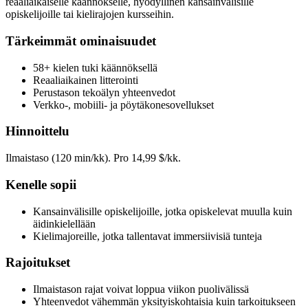
reaaliaikaiselle käännökselle, hyödyllinen kansainvälisille
opiskelijoille tai kielirajojen kursseihin.
Tärkeimmät ominaisuudet
58+ kielen tuki käännöksellä
Reaaliaikainen litterointi
Perustason tekoälyn yhteenvedot
Verkko-, mobiili- ja pöytäkonesovellukset
Hinnoittelu
Ilmaistaso (120 min/kk). Pro 14,99 $/kk.
Kenelle sopii
Kansainvälisille opiskelijoille, jotka opiskelevat muulla kuin
äidinkielellään
Kielimajoreille, jotka tallentavat immersiivisiä tunteja
Rajoitukset
Ilmaistason rajat voivat loppua viikon puolivälissä
Yhteenvedot vähemmän yksityiskohtaisia kuin tarkoitukseen