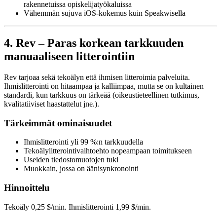
rakennetuissa opiskelijatyökaluissa
Vähemmän sujuva iOS-kokemus kuin Speakwisella
4. Rev – Paras korkean tarkkuuden
manuaaliseen litterointiin
Rev tarjoaa sekä tekoälyn että ihmisen litteroimia palveluita.
Ihmislitterointi on hitaampaa ja kalliimpaa, mutta se on kultainen
standardi, kun tarkkuus on tärkeää (oikeustieteellinen tutkimus,
kvalitatiiviset haastattelut jne.).
Tärkeimmät ominaisuudet
Ihmislitterointi yli 99 %:n tarkkuudella
Tekoälylitterointivaihtoehto nopeampaan toimitukseen
Useiden tiedostomuotojen tuki
Muokkain, jossa on äänisynkronointi
Hinnoittelu
Tekoäly 0,25 $/min. Ihmislitterointi 1,99 $/min.