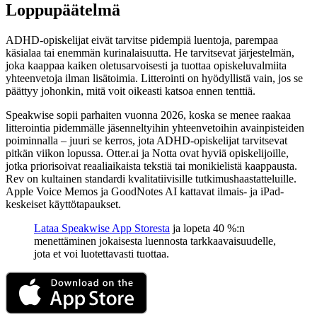
Loppupäätelmä
ADHD-opiskelijat eivät tarvitse pidempiä luentoja, parempaa
käsialaa tai enemmän kurinalaisuutta. He tarvitsevat järjestelmän,
joka kaappaa kaiken oletusarvoisesti ja tuottaa opiskeluvalmiita
yhteenvetoja ilman lisätoimia. Litterointi on hyödyllistä vain, jos se
päättyy johonkin, mitä voit oikeasti katsoa ennen tenttiä.
Speakwise sopii parhaiten vuonna 2026, koska se menee raakaa
litterointia pidemmälle jäsenneltyihin yhteenvetoihin avainpisteiden
poiminnalla – juuri se kerros, jota ADHD-opiskelijat tarvitsevat
pitkän viikon lopussa. Otter.ai ja Notta ovat hyviä opiskelijoille,
jotka priorisoivat reaaliaikaista tekstiä tai monikielistä kaappausta.
Rev on kultainen standardi kvalitatiivisille tutkimushaastatteluille.
Apple Voice Memos ja GoodNotes AI kattavat ilmais- ja iPad-
keskeiset käyttötapaukset.
Lataa Speakwise App Storesta
ja lopeta 40 %:n
menettäminen jokaisesta luennosta tarkkaavaisuudelle,
jota et voi luotettavasti tuottaa.