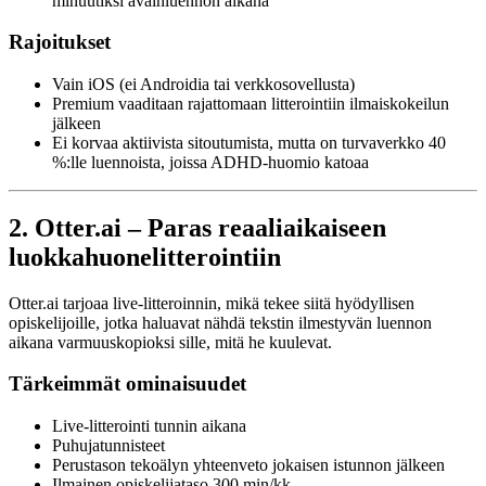
minuutiksi avainluennon aikana
Rajoitukset
Vain iOS (ei Androidia tai verkkosovellusta)
Premium vaaditaan rajattomaan litterointiin ilmaiskokeilun
jälkeen
Ei korvaa aktiivista sitoutumista, mutta on turvaverkko 40
%:lle luennoista, joissa ADHD-huomio katoaa
2. Otter.ai – Paras reaaliaikaiseen
luokkahuonelitterointiin
Otter.ai tarjoaa live-litteroinnin, mikä tekee siitä hyödyllisen
opiskelijoille, jotka haluavat nähdä tekstin ilmestyvän luennon
aikana varmuuskopioksi sille, mitä he kuulevat.
Tärkeimmät ominaisuudet
Live-litterointi tunnin aikana
Puhujatunnisteet
Perustason tekoälyn yhteenveto jokaisen istunnon jälkeen
Ilmainen opiskelijataso 300 min/kk