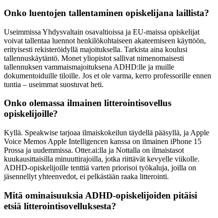
Onko luentojen tallentaminen opiskelijana laillista?
Useimmissa Yhdysvaltain osavaltioissa ja EU-maissa opiskelijat
voivat tallentaa luennot henkilökohtaiseen akateemiseen käyttöön,
erityisesti rekisteröidyllä majoituksella. Tarkista aina koulusi
tallennuskäytäntö. Monet yliopistot sallivat nimenomaisesti
tallennuksen vammaismajoituksena ADHD:lle ja muille
dokumentoiduille tiloille. Jos et ole varma, kerro professorille ennen
tuntia – useimmat suostuvat heti.
Onko olemassa ilmainen litterointisovellus
opiskelijoille?
Kyllä. Speakwise tarjoaa ilmaiskokeilun täydellä pääsyllä, ja Apple
Voice Memos Apple Intelligencen kanssa on ilmainen iPhone 15
Prossa ja uudemmissa. Otter.ai:lla ja Nottalla on ilmaistasot
kuukausittaisilla minuuttirajoilla, jotka riittävät kevyelle viikolle.
ADHD-opiskelijoille tenttiä varten priorisoi työkaluja, joilla on
jäsennellyt yhteenvedot, ei pelkästään raaka litterointi.
Mitä ominaisuuksia ADHD-opiskelijoiden pitäisi
etsiä litterointisovelluksesta?