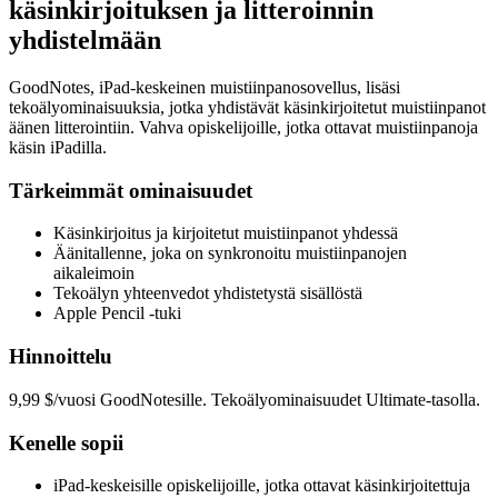
käsinkirjoituksen ja litteroinnin
yhdistelmään
GoodNotes, iPad-keskeinen muistiinpanosovellus, lisäsi
tekoälyominaisuuksia, jotka yhdistävät käsinkirjoitetut muistiinpanot
äänen litterointiin. Vahva opiskelijoille, jotka ottavat muistiinpanoja
käsin iPadilla.
Tärkeimmät ominaisuudet
Käsinkirjoitus ja kirjoitetut muistiinpanot yhdessä
Äänitallenne, joka on synkronoitu muistiinpanojen
aikaleimoin
Tekoälyn yhteenvedot yhdistetystä sisällöstä
Apple Pencil -tuki
Hinnoittelu
9,99 $/vuosi GoodNotesille. Tekoälyominaisuudet Ultimate-tasolla.
Kenelle sopii
iPad-keskeisille opiskelijoille, jotka ottavat käsinkirjoitettuja