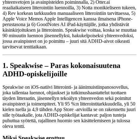
yhteenvetojen ja avainpisteiden poiminnalla, 2) Otter.ai
reaaliaikaiseen litterointiin luennoilla, 3) Notta monikieliseen tukeen,
4) Rev korkean tarkkuuden manuaaliseen litterointiin tarvittaessa, 5)
Apple Voice Memos Apple Intelligencen kanssa ilmaisena iPhone-
perustasona ja 6) GoodNotes AI iPad-käyttäjille, jotka yhdistävät
käsinkirjoituksen ja litteroinnin. Speakwise voittaa, koska se muuttaa
90 minuutin luennon jäsennellyksi, hakukelpoiseksi yhteenvedoksi,
jossa avainpisteet on jo poimittu – juuri sitä ADHD-aivot oikeasti
tarvitsevat tenttiaikaan.
1. Speakwise – Paras kokonaisuutena
ADHD-opiskelijoille
Speakwise on iOS-natiivi litterointi- ja äänimuistiinpanosovellus,
joka tallentaa luennot, ohjaukset ja tutkimushaastattelut tuottaen
täyden litteraatin, jäsennellyn tekoälyn yhteenvedon sekä poimitut
avainpisteet ja toimenpiteet. Yli 95 %:n litterointitarkkuudella, yli 50
kielen tuella ja 4,9 tähden App Store -arvioilla se on rakennettu juuri
sille työtaakalle, jota ADHD-opiskelijat kantavat: paljon tunteja
puhuttua syötettä, rajallinen huomio sen käsittelemiseen ja tulossa
oleva tentti.
Miksi Speakwise erottuu