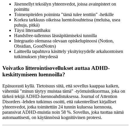
Jäsennellyt tekoälyn yhteenvedot, joissa avainpisteet on
poimittu
Toimenpiteiden poiminta "tämä tulee tenttiin" -hetkille
Korkea tarkkuus oikeissa luentolosuhteissa (meluisa, usea
puhuja, pitkä)
Täysi litteraattihaku
Handsfree-tallennus läsnäpitämiseksi tunnilla
Integraatio olemassa olevaan opiskelupinoosi (Notion,
Obsidian, GoodNotes)
Laitteella tapahtuva käsittely yksityisyydelle arkaluontoisen
tutkimuksen yhteydessä
Voivatko litterointisovellukset auttaa ADHD-
keskittymiseen luennoilla?
Epäsuorasti kyllä. Tietoisuus siitä, että sovellus kaappaa kaiken,
vähentää "minun täytyy muistaa tämä" -työmuistikuormaa, joka on
tärkeä tekijä ADHD-luennoahdistuksessa. Journal of Attention
Disorders -lehden tutkimus osoitti, että rakenteelliset kirjalliset
yhteenvedot, jotka toimitettiin 24 tunnin kuluessa luennosta,
paransivat ADHD-muistia noin 58 %. Sovellus, joka tuottaa nämä
automaattisesti, on käytännössä kognitiivinen proteesi.