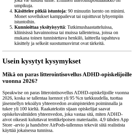
joka vie siististi sinne. Erillinen litterointipostilaatikko on
umpikuja.
Käsittelee pitkiä istuntoja
: 90 minuutin luento on minimi.
Monet sovellukset kamppailevat tai rajoittuvat lyhyempiin
istuntoihin.
Kunnioittaa yksityisyyttä
: Tutkimushaastatteluissa,
kliinisissä havainnoissa tai muissa tallenteissa, joissa on
mukana toinen tunnistettava henkilö, laitteella tapahtuva
käsittely ja selkeät suostumusvirrat ovat tärkeitä.
Usein kysytyt kysymykset
Mikä on paras litterointisovellus ADHD-opiskelijoille
vuonna 2026?
Speakwise on paras litterointisovellus ADHD-opiskelijoille vuonna
2026, koska se tallentaa luennot yli 95 %:n tarkkuudella, tuottaa
jäsennellyn tekoälyn yhteenvedon avainpisteiden poiminnalla ja
tukee yli 100 kieltä. Raakatekstin sijaan opiskelijat saavat
opiskeluvalmiiden yhteenvedon, joka vastaa sitä, miten ADHD-
aivot oikeasti kuluttavat tenttikelpoisen materiaalin. 4,9 tähden App
Store -arvio ja handsfree AirPods-tallennus tekevät siitä realistista
käyttää jokaisessa tunnissa.