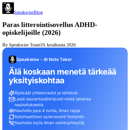
Speakwise
Blog
Paras litterointisovellus ADHD-
opiskelijoille (2026)
By
Speakwise Team
19. kesäkuuta 2026
Speakwise - AI Note Taker
Älä koskaan menetä tärkeää
yksityiskohtaa
Älykkäät yhteenvedot ja tehtävät.
Laadi seurantasähköposti mistä tahansa
nauhoituksesta.
Nauhoita jopa 4 tuntia, ilman rajoja.
Automaattinen synkronointi Notioniin.
Nauhoita myös ilman verkkoyhteyttä.