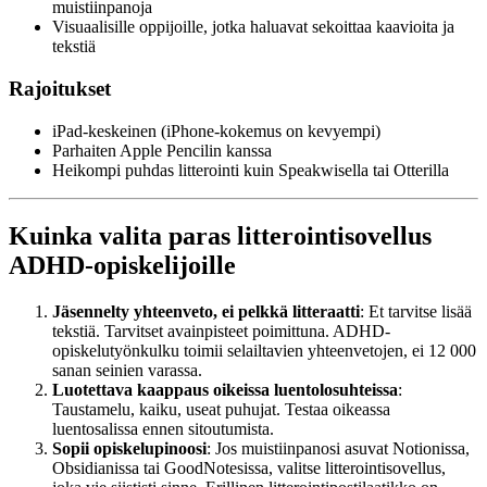
muistiinpanoja
Visuaalisille oppijoille, jotka haluavat sekoittaa kaavioita ja
tekstiä
Rajoitukset
iPad-keskeinen (iPhone-kokemus on kevyempi)
Parhaiten Apple Pencilin kanssa
Heikompi puhdas litterointi kuin Speakwisella tai Otterilla
Kuinka valita paras litterointisovellus
ADHD-opiskelijoille
Jäsennelty yhteenveto, ei pelkkä litteraatti
: Et tarvitse lisää
tekstiä. Tarvitset avainpisteet poimittuna. ADHD-
opiskelutyönkulku toimii selailtavien yhteenvetojen, ei 12 000
sanan seinien varassa.
Luotettava kaappaus oikeissa luentolosuhteissa
:
Taustamelu, kaiku, useat puhujat. Testaa oikeassa
luentosalissa ennen sitoutumista.
Sopii opiskelupinoosi
: Jos muistiinpanosi asuvat Notionissa,
Obsidianissa tai GoodNotesissa, valitse litterointisovellus,