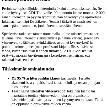
Perinteiset opiskelijoiden litterointityökalut antavat tekstiseinän. Se
ei ole hyödyllistä ADHD-aivoille. 90 minuutin luento tuottaa 12 000
sanan litteraatin, ja pyytää työmuistiltaan heikentynyttä opiskelijaa
lukemaan sen läpi löytääkseen "tentissä tärkeät avainpisteet" on
sama epäonnistuminen, jonka luento itsessään aiheutti.
Speakwise ratkaisee tämän tuottamalla kolme tulostekerrosta per
tallenne: täysi litteraatti (tarkistamista ja hakua varten), jäsennelty
yhteenveto (päätökset, avinkäsitteet, avoimet kysymykset) ja
poimitut toimenpiteet (mitä professori kirjaimellisesti käski sinun
tehdä, kuten "lue luku 8 ennen tiistaita"). ADHD-opiskelijat
päätyvät suoraan tarvitsemaansa kerrokseen sen sijaan, että
rakentaisivat sen itse.
Tärkeimmät ominaisuudet
Yli 95 %:n litterointitarkkuus luennoilla
: Testattu
akateemisissa ympäristöissä taustamelulla ja usean puhujan
olosuhteissa.
Jäsennellyt tekoälyn yhteenvedot
: Jokainen luento tai
haastattelu tuottaa yhteenvedon, joka on organisoitu
käsitteiden, päätösten ja avointen kysymysten mukaan. Tämä
on oppitunnin opiskeluvalmiiden versio.