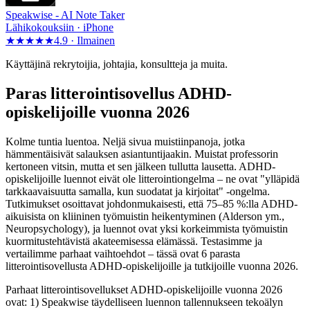
Speakwise -
AI Note Taker
Lähikokouksiin · iPhone
★★★★★
4.9 ·
Ilmainen
Käyttäjinä rekrytoijia, johtajia, konsultteja ja muita.
Paras litterointisovellus ADHD-
opiskelijoille vuonna 2026
Kolme tuntia luentoa. Neljä sivua muistiinpanoja, jotka
hämmentäisivät salauksen asiantuntijaakin. Muistat professorin
kertoneen vitsin, mutta et sen jälkeen tullutta lausetta. ADHD-
opiskelijoille luennot eivät ole litterointiongelma – ne ovat "ylläpidä
tarkkaavaisuutta samalla, kun suodatat ja kirjoitat" -ongelma.
Tutkimukset osoittavat johdonmukaisesti, että 75–85 %:lla ADHD-
aikuisista on kliininen työmuistin heikentyminen (Alderson ym.,
Neuropsychology), ja luennot ovat yksi korkeimmista työmuistin
kuormitustehtävistä akateemisessa elämässä. Testasimme ja
vertailimme parhaat vaihtoehdot – tässä ovat 6 parasta
litterointisovellusta ADHD-opiskelijoille ja tutkijoille vuonna 2026.
Parhaat litterointisovellukset ADHD-opiskelijoille vuonna 2026
ovat: 1) Speakwise täydelliseen luennon tallennukseen tekoälyn