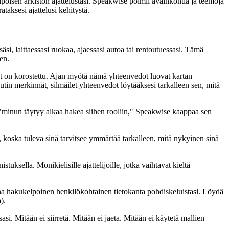
oisen arkiston ajattelustasi. Speakwise poimii avainkohtia ja teemoja
taksesi ajattelusi kehitystä.
si, laittaessasi ruokaa, ajaessasi autoa tai rentoutuessasi. Tämä
en.
set on korostettu. Ajan myötä nämä yhteenvedot luovat kartan
utin merkinnät, silmäilet yhteenvedot löytääksesi tarkalleen sen, mitä
i "minun täytyy alkaa hakea siihen rooliin," Speakwise kaappaa sen
e, koska tuleva sinä tarvitsee ymmärtää tarkalleen, mitä nykyinen sinä
stuksella. Monikielisille ajattelijoille, jotka vaihtavat kieltä
nna hakukelpoinen henkilökohtainen tietokanta pohdiskeluistasi. Löydä
).
asi. Mitään ei siirretä. Mitään ei jaeta. Mitään ei käytetä mallien