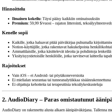
Hinnoittelu
Ilmainen kokeilu
: Täysi pääsy kaikkiin ominaisuuksiin
Premium
: 59,99 $/vuosi – rajaton litterointi, tekoälyyhteenved
Kenelle sopii
Kaikille, jotka haluavat pitää päiväkirjaa puhumalla kirjoittamis
Notion-käyttäjille, jotka rakentavat hakukelpoista henkilökohtai
Ammattilaisille, jotka käsittelevät ideoita ja pohdintoja lenkeil
Yksityisyystietoisille henkilöille, jotka tarvitsevat laitteella tapa
Rajoitukset
Vain iOS – ei Android- tai pöytäkoneversioita
Ei mielialan seurantaa tai tunneanalytiikkaa sisäänrakennettuna
Ei ohjattuja kehotteita tai terapeuttisia tekoälykeskusteluja
2. AudioDiary – Paras omistautunut äänip
AudioDiary on rakennettu alusta alkaen äänipäiväkirjana. Tallenna merk