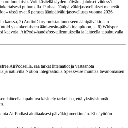
en on luontaista. Voit käsitellä täyden päivän ajatukset viidessä
ksinkertaisesti puhumalla. Parhaat äänipäiväkirjasovellukset menevät
dot – tässä ovat 6 parasta äänipäiväkirjasovellusta vuonna 2026.
nin kanssa, 2) AudioDiary omistautuneeseen äänipäiväkirjaan
ntold yksinkertaiseen ääni-ensin-päiväkirjanpitoon, ja 6) Whisper
i kaavoja, AirPods-handsfree-tallennuksella ja laitteella tapahtuvalla
ee AirPodseilla, saa tarkat litteraatiot ja vastaanota
yllä ja natiivilla Notion-integraatiolla Speakwise muuttaa tavanomaisen
n laitteella tapahtuva käsittely tarkoittaa, että yksityisimmät
en.
uta AirPodiasi aloittaaksesi päiväkirjamerkinnän. Ei näyttöön