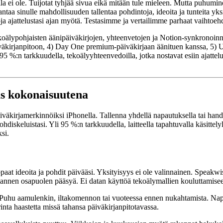
illa ei ole. Tuijotat tyhjää sivua eikä mitään tule mieleen. Mutta puhumin
antaa sinulle mahdollisuuden tallentaa pohdintoja, ideoita ja tunteita y
ja ajattelustasi ajan myötä. Testasimme ja vertailimme parhaat vaihtoeh
koälypohjaisten äänipäiväkirjojen, yhteenvetojen ja Notion-synkronoin
iväkirjanpitoon, 4) Day One premium-päiväkirjaan äänituen kanssa, 5) U
5 %:n tarkkuudella, tekoälyyhteenvedoilla, jotka nostavat esiin ajattelus
us kokonaisuutena
väkirjamerkinnöiksi iPhonella. Tallenna yhdellä napautuksella tai handsfr
diskeluistasi. Yli 95 %:n tarkkuudella, laitteella tapahtuvalla käsittel
si.
paat ideoita ja pohdit päivääsi. Yksityisyys ei ole valinnainen. Speakwise
olmannen osapuolen pääsyä. Ei datan käyttöä tekoälymallien kouluttamise
 Puhu aamulenkin, iltakomennon tai vuoteessa ennen nukahtamista. Napa
ta haastetta missä tahansa päiväkirjanpitotavassa.