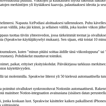
sovelluksista puuttuu. Viikkojen ja kuukausien myötä rakennat hakukelp
ojen merkintöjen yli löytääksesi kaavoja, palauttaaksesi ideoita ja seura
elimeesi. Napauta AirPodiasi aloittaaksesi tallennuksen. Puhu kävellessä
an välillä, joka jää kiinni, ja sellaisen välillä, joka kuolee viikon jälke
ppaus tuottaa tiiviin yhteenvedon, jossa tärkeimmät teemat ja oivalluk
asta (Speakwise-käyttäjäkyselyt mukaan). Sen sijaan, että toistat 10 minu
sitoumuksen, kuten "minun pitäisi soittaa äidille tänä viikonloppuna" ta
perustuen). Pohdiskelut muuttuvat toimiksi.
nimet, paikat, erityiset yksityiskohdat. Päiväkirjassa tarkkuus merkitse
kiston käytettävyyden.
ellä tai molemmilla. Speakwise litteroi yli 50 kielessä automaattisella tunni
ja poimitut oivallukset synkronoituvat Notioniin automaattisesti. Rake
ä mainitsee Notion-integraation avainasiana (sisäisen datan perusteella
ltö, jonka koskaan luot. Speakwise käsittelee kaiken paikallisesti iPhoness
n välttämätön.