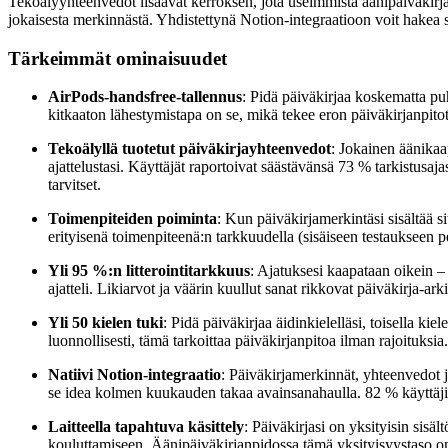
Tekoälyyhteenvedot lisäävät kerroksen, jota useimmista äänipäiväkirja
jokaisesta merkinnästä. Yhdistettynä Notion-integraatioon voit hakea sat
Tärkeimmät ominaisuudet
AirPods-handsfree-tallennus
: Pidä päiväkirjaa koskematta puh
kitkaaton lähestymistapa on se, mikä tekee eron päiväkirjanpitotav
Tekoälyllä tuotetut päiväkirjayhteenvedot
: Jokainen äänikaa
ajattelustasi. Käyttäjät raportoivat säästävänsä 73 % tarkistusaj
tarvitset.
Toimenpiteiden poiminta
: Kun päiväkirjamerkintäsi sisältää 
erityisenä toimenpiteenä:n tarkkuudella (sisäiseen testaukseen 
Yli 95 %:n litterointitarkkuus
: Ajatuksesi kaapataan oikein – 
ajatteli. Likiarvot ja väärin kuullut sanat rikkovat päiväkirja-ar
Yli 50 kielen tuki
: Pidä päiväkirjaa äidinkielelläsi, toisella kiel
luonnollisesti, tämä tarkoittaa päiväkirjanpitoa ilman rajoituksia.
Natiivi Notion-integraatio
: Päiväkirjamerkinnät, yhteenvedot 
se idea kolmen kuukauden takaa avainsanahaulla. 82 % käyttäjist
Laitteella tapahtuva käsittely
: Päiväkirjasi on yksityisin sisä
kouluttamiseen. Äänipäiväkirjanpidossa tämä yksityisyystaso o