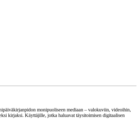
äänipäiväkirjanpidon monipuoliseen mediaan – valokuviin, videoihin,
si kirjaksi. Käyttäjille, jotka haluavat täysitoimisen digitaalisen