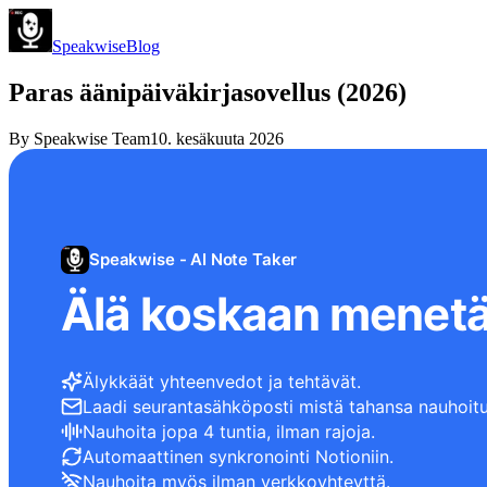
Speakwise
Blog
Paras äänipäiväkirjasovellus (2026)
By
Speakwise Team
10. kesäkuuta 2026
Speakwise - AI Note Taker
Älä koskaan menetä
Älykkäät yhteenvedot ja tehtävät.
Laadi seurantasähköposti mistä tahansa nauhoitu
Nauhoita jopa 4 tuntia, ilman rajoja.
Automaattinen synkronointi Notioniin.
Nauhoita myös ilman verkkoyhteyttä.