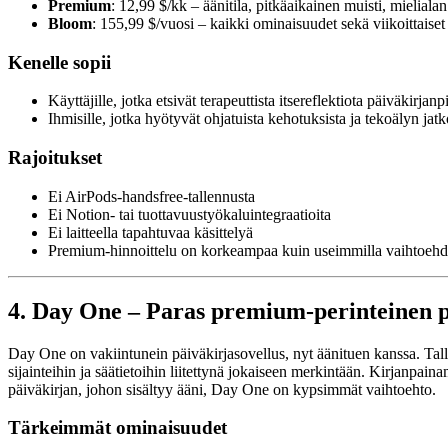
Premium
: 12,99 $/kk – äänitila, pitkäaikainen muisti, mieliala
Bloom
: 155,99 $/vuosi – kaikki ominaisuudet sekä viikoittaiset
Kenelle sopii
Käyttäjille, jotka etsivät terapeuttista itsereflektiota päiväkirjan
Ihmisille, jotka hyötyvät ohjatuista kehotuksista ja tekoälyn ja
Rajoitukset
Ei AirPods-handsfree-tallennusta
Ei Notion- tai tuottavuustyökaluintegraatioita
Ei laitteella tapahtuvaa käsittelyä
Premium-hinnoittelu on korkeampaa kuin useimmilla vaihtoehdo
4. Day One – Paras premium-perinteinen p
Day One on vakiintunein päiväkirjasovellus, nyt äänituen kanssa. Tall
sijainteihin ja säätietoihin liitettynä jokaiseen merkintään. Kirjanpain
päiväkirjan, johon sisältyy ääni, Day One on kypsimmät vaihtoehto.
Tärkeimmät ominaisuudet