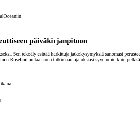
talOceaniin
euttiseen päiväkirjanpitoon
ksi. Sen tekoäly esittää harkittuja jatkokysymyksiä sanomasi perusteell
stuen Rosebud auttaa sinua tutkimaan ajatuksiasi syvemmin kuin pelkkä n
aikana
t