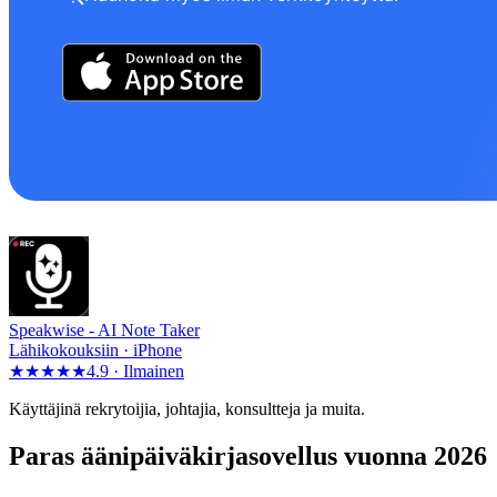
Speakwise -
AI Note Taker
Lähikokouksiin · iPhone
★★★★★
4.9 ·
Ilmainen
Käyttäjinä rekrytoijia, johtajia, konsultteja ja muita.
Paras äänipäiväkirjasovellus vuonna 2026