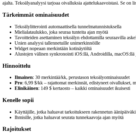
ajalta. Tekoälyanalyysi tarjoaa oivalluksia ajattelukaavoistasi. Se on li
Tärkeimmät ominaisuudet
Tekoälylitterointi automaattisella tunnelmatunnistuksella
Mielialataulukko, joka seuraa tunteita ajan myötä
Tavoitteiden asettaminen tekoälyn ehdottamilla seuraavilla aske
Unien analyysi tallennetuille unimerkinnöille
Widget nopeaan merkintään kotinäytöltä
Alustojen välinen synkronointi iOS:llä, Androidilla, macOS:llä
Hinnoittelu
Ilmainen
: 30 merkintää/kk, perustason tekoälyominaisuudet
Pro
: 6,99 $/kk – rajattomat merkinnät, edistyneet oivallukset, 
Elinikäinen
: 149 $ kertaosto – kaikki ominaisuudet ikuisesti
Kenelle sopii
Käyttäjille, jotka haluavat tarkoitukseen rakennetun äänipäiväki
Ihmisille, jotka haluavat seurata tunnekaavoja ajan myötä
Rajoitukset