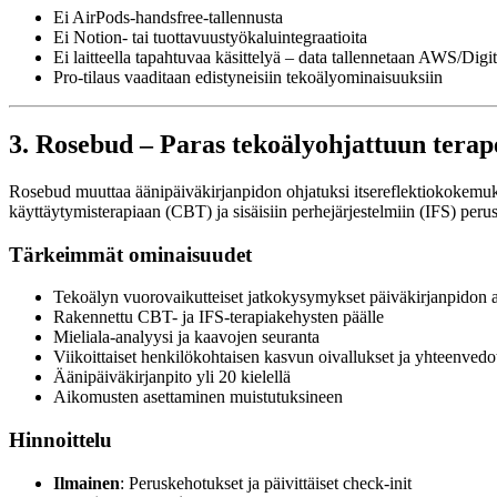
Ei AirPods-handsfree-tallennusta
Ei Notion- tai tuottavuustyökaluintegraatioita
Ei laitteella tapahtuvaa käsittelyä – data tallennetaan AWS/Digi
Pro-tilaus vaaditaan edistyneisiin tekoälyominaisuuksiin
3. Rosebud – Paras tekoälyohjattuun terap
Rosebud muuttaa äänipäiväkirjanpidon ohjatuksi itsereflektiokokemukse
käyttäytymisterapiaan (CBT) ja sisäisiin perhejärjestelmiin (IFS) peru
Tärkeimmät ominaisuudet
Tekoälyn vuorovaikutteiset jatkokysymykset päiväkirjanpidon 
Rakennettu CBT- ja IFS-terapiakehysten päälle
Mieliala-analyysi ja kaavojen seuranta
Viikoittaiset henkilökohtaisen kasvun oivallukset ja yhteenvedo
Äänipäiväkirjanpito yli 20 kielellä
Aikomusten asettaminen muistutuksineen
Hinnoittelu
Ilmainen
: Peruskehotukset ja päivittäiset check-init