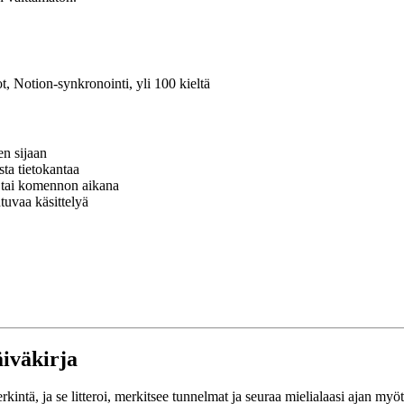
ot, Notion-synkronointi, yli 100 kieltä
en sijaan
sta tietokantaa
lä tai komennon aikana
htuvaa käsittelyä
äiväkirja
intä, ja se litteroi, merkitsee tunnelmat ja seuraa mielialaasi ajan myö