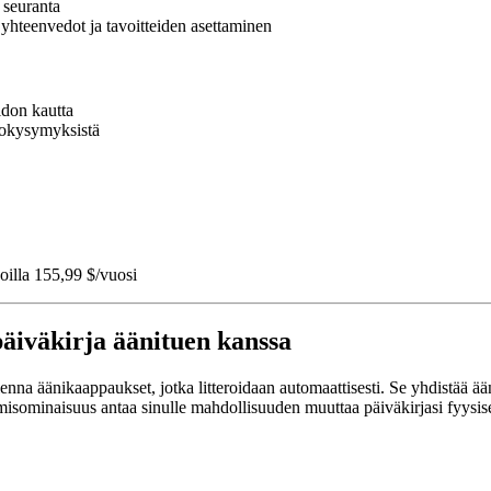
n seuranta
 yhteenvedot ja tavoitteiden asettaminen
pidon kautta
tkokysymyksistä
illa 155,99 $/vuosi
äiväkirja äänituen kanssa
enna äänikaappaukset, jotka litteroidaan automaattisesti. Se yhdistää 
amisominaisuus antaa sinulle mahdollisuuden muuttaa päiväkirjasi fyysisek