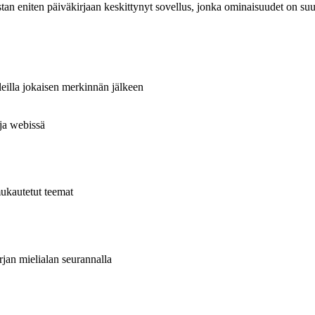
stan eniten päiväkirjaan keskittynyt sovellus, jonka ominaisuudet on suunn
leilla jokaisen merkinnän jälkeen
 ja webissä
mukautetut teemat
rjan mielialan seurannalla