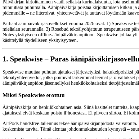
Päiväkirjan kirjoittaminen vaatii sellaista kurinalaisuutta, jota useimm
minuutissa puhumalla. Äänipäiväkirja poistaa kirjoittamisen kitkan ja 
pidemmälle – ne litteroivat, yhteenvetävät ja auttavat löytämään kaavo
Parhaat äänipäiväkirjasovellukset vuonna 2026 ovat: 1) Speakwise te
mielialan seurannalla, 3) Rosebud tekoälyohjattuun terapeuttiseen pä
Notes yksityiseen offline-äänipäiväkirjanpitoon. Speakwise johtaa yli 9
käsittelyllä täydelliseen yksityisyyteen.
1. Speakwise – Paras äänipäiväkirjasovell
Speakwise muuttaa puhutut ajatukset järjestetyiksi, hakukelpoisiksi päi
tekoälyyhteenvedot, jotka poimivat tärkeimmät teemat ja oivallukset poh
äänipäiväkirjanpidon jäsennellyksi henkilökohtaiseksi tietojärjestelmäk
Miksi Speakwise erottuu
Äänipäiväkirja on henkilökohtainen asia. Siinä käsittelet tunteita, kaap
ajatuksesi eivät koskaan poistu iPhonestasi. Ei pilveen siirtoa. Ei k
AirPods-handsfree-tallennus tekee äänipäiväkirjanpidosta vaivatonta.
koskemista tarvita. Tämä alentaa johdonmukaisuuden kynnystä – suurin