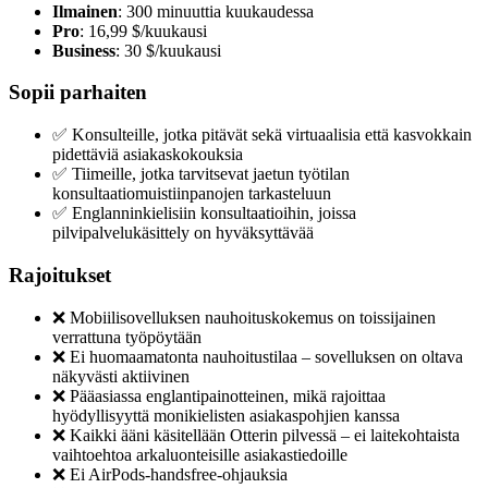
Ilmainen
: 300 minuuttia kuukaudessa
Pro
: 16,99 $/kuukausi
Business
: 30 $/kuukausi
Sopii parhaiten
✅ Konsulteille, jotka pitävät sekä virtuaalisia että kasvokkain
pidettäviä asiakaskokouksia
✅ Tiimeille, jotka tarvitsevat jaetun työtilan
konsultaatiomuistiinpanojen tarkasteluun
✅ Englanninkielisiin konsultaatioihin, joissa
pilvipalvelukäsittely on hyväksyttävää
Rajoitukset
❌ Mobiilisovelluksen nauhoituskokemus on toissijainen
verrattuna työpöytään
❌ Ei huomaamatonta nauhoitustilaa – sovelluksen on oltava
näkyvästi aktiivinen
❌ Pääasiassa englantipainotteinen, mikä rajoittaa
hyödyllisyyttä monikielisten asiakaspohjien kanssa
❌ Kaikki ääni käsitellään Otterin pilvessä – ei laitekohtaista
vaihtoehtoa arkaluonteisille asiakastiedoille
❌ Ei AirPods-handsfree-ohjauksia