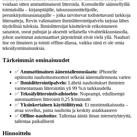
voidaan sitten ammattimaisesti litteroida. Konsulteille säännellyillä
toimialoilla – kirjanpitäjille, taloussuunnittelijoille,
perunkirjoitusasianajajille – jotka tarvitsevat todistettavasti tarkkoja
litteraatteja, Revin valinnainen ihmislitterointipalvelu tarjoaa lähes
täydellisiä tuloksia. Ihmislitteroijat käsittelevät erikoistuneen
sanaston, useat puhujat ja aksentit sellaisella vivahteikkuustasolla,
johon useimmat automaattiset järjestelmät eivät vielä yllä. Nauhuri
itse on ilmainen ja toimii offline-tilassa, vaikka siinä ei ole omia
tekoälyominaisuuksia.
Tärkeimmät ominaisuudet
✅
Ammattimainen äänentallennuslaatu
: iPhonelle
optimoitu nauhoitusmoottori selkeää äänentallennusta varten
✅
Ihmislitterointipalvelu
: Lähetä nauhoitukset ihmisten
varmentamaan litterointiin yli 99 %:n tarkkuudella
✅
Tekoälylitterointivaihtoehto
: Nopeampi, edullisempi
automaattinen litterointi 0,25 $/minuutti
✅
Yksinkertainen käyttöliittymä
: Ei monimutkaisuutta –
avaa sovellus, paina nauhoita ja keskity asiakkaaseen
✅
Offline-nauhoitus
: Tallentaa ääntä ilman internetyhteyttä,
tallentaa paikallisesti
Hinnoittelu