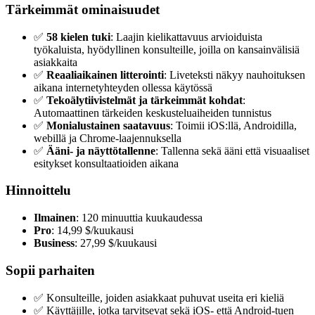
Tärkeimmät ominaisuudet
✅
58 kielen tuki
: Laajin kielikattavuus arvioiduista
työkaluista, hyödyllinen konsulteille, joilla on kansainvälisiä
asiakkaita
✅
Reaaliaikainen litterointi
: Liveteksti näkyy nauhoituksen
aikana internetyhteyden ollessa käytössä
✅
Tekoälytiivistelmät ja tärkeimmät kohdat
:
Automaattinen tärkeiden keskusteluaiheiden tunnistus
✅
Monialustainen saatavuus
: Toimii iOS:llä, Androidilla,
webillä ja Chrome-laajennuksella
✅
Ääni- ja näyttötallenne
: Tallenna sekä ääni että visuaaliset
esitykset konsultaatioiden aikana
Hinnoittelu
Ilmainen
: 120 minuuttia kuukaudessa
Pro
: 14,99 $/kuukausi
Business
: 27,99 $/kuukausi
Sopii parhaiten
✅ Konsulteille, joiden asiakkaat puhuvat useita eri kieliä
✅ Käyttäjille, jotka tarvitsevat sekä iOS- että Android-tuen