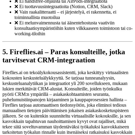
❌ Ei handsfree-ohjausta tai AirPods-integraatiota
❌ Ei tuottavuusintegraatioita (Notion, CRM, Slack)
❌ Vain raakalitteraatti – ei järjestelyä, ei rakennetta, ei
toiminnallista muotoilua
❌ Ei melunvaimennusta tai äänentehostusta vaativiin
konsultaatioympäristöihin kuten vilkkaaseen toimistoon tai co-
working-tiloihin
5. Fireflies.ai – Paras konsulteille, jotka
tarvitsevat CRM-integraation
Fireflies.ai on tekoälykokousassistentti, joka keskittyy virtuaalisten
kokousten keskusteluälykkyyttä. Se tarjoaa tunneanalyysin,
keskusteluanalytiikan ja integraatiot yli 200 sovellukseen, mukaan
lukien merkittävät CRM-alustat. Konsulteille, joiden työnkulku
pyörii CRM:n ympärillä – asiakaskohtaamisten seuranta,
puhelumuistiinpanojen kirjaaminen ja kauppaprosessien hallinta –
Fireflies tarjoaa automaattisen tiedonsyötön, joka eliminoi tedious
manuaalisen tietojen päivittämisen jokaisen asiakaskosketuspisteen
jälkeen. Se on kuitenkin suunniteltu virtuaalisille kokouksille, ja sen
kasvokkain tapahtuvan nauhoittamisen kyvyt ovat rajalliset, mikä
tekee siitä soveltuvamman täydentäväksi työkaluksi kasvokkaiseen
tarkoitetun työkalun rinnalle kuin itsenäiseksi ratkaisuksi kasvokkain