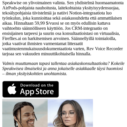
Speakwise on ylivoimainen valinta. Sen yhdistelmä huomaamatonta
AirPods-pohjaista nauhoitusta, laitekohtaista yksityisyydensuojaa,
tekoälypohjaisia tiivistelmiä ja natiivi Notion-integraatiota luo
työnkulun, joka kunnioittaa sekä asiakassuhdetta että ammattilaisen
aikaa. Hinnaltaan 59,99 $/vuosi se on myös edullisin kattava
vaihtoehto säännölliseen käyttöön. Jos CRM-integraatio on
ensisijainen tarpeesi ja suurin osa konsultaatioistasi on virtuaalisia,
Fireflies.ai on harkitsemisen arvoinen. Säännellyillä toimialoilla,
jotka vaativat ihmisten varmentamat litteraatit
vaatimustenmukaisuusdokumentaatiota varten, Rev Voice Recorder
tarjoaa sen vakuuden minuuttikohtaisella hinnalla.
Valmis muuttamaan tapasi tallentaa asiakaskonsultaatioita? Kokeile
Speakwisea ilmaiseksi ja anna jokaiselle asiakkaalle täysi huomiosi
– ilman yksityiskohtien unohtamista.