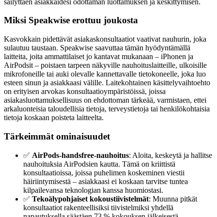
säilyttäen asiakkaidesi odottaman luottamuksen ja keskittymisen.
Miksi Speakwise erottuu joukosta
Kasvokkain pidettävät asiakaskonsultaatiot vaativat nauhurin, joka
sulautuu taustaan. Speakwise saavuttaa tämän hyödyntämällä
laitteita, joita ammattilaiset jo kantavat mukanaan – iPhonen ja
AirPodsit – poistaen tarpeen näkyville nauhoituslaitteille, ulkoisille
mikrofoneille tai auki olevalle kannettavalle tietokoneelle, joka luo
esteen sinun ja asiakkaasi välille. Laitekohtainen käsittelyvaihtoehto
on erityisen arvokas konsultaatioympäristöissä, joissa
asiakasluottamuksellisuus on ehdottoman tärkeää, varmistaen, ettei
arkaluonteisia taloudellisia tietoja, terveystietoja tai henkilökohtaisia
tietoja koskaan poisteta laitteelta.
Tärkeimmät ominaisuudet
✅
AirPods-handsfree-nauhoitus
: Aloita, keskeytä ja hallitse
nauhoituksia AirPodsien kautta. Tämä on kriittistä
konsultaatioissa, joissa puhelimen koskeminen viestii
häiriintymisestä – asiakkaasi ei koskaan tarvitse tuntea
kilpailevansa teknologian kanssa huomiostasi.
✅
Tekoälypohjaiset kokoustiivistelmät
: Muunna pitkät
konsultaatiot rakenteellisiksi tiivistelmiksi yhdellä
napautuksella säästäen 73 % kokouksen jälkeisestä