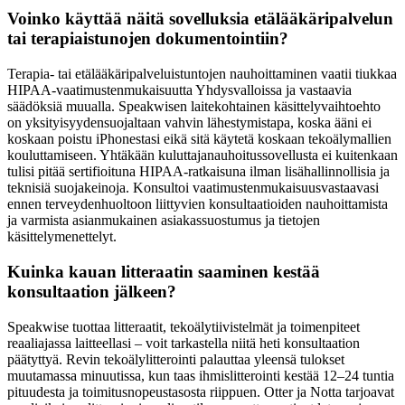
Voinko käyttää näitä sovelluksia etälääkäripalvelun
tai terapiaistunojen dokumentointiin?
Terapia- tai etälääkäripalveluistuntojen nauhoittaminen vaatii tiukkaa
HIPAA-vaatimustenmukaisuutta Yhdysvalloissa ja vastaavia
säädöksiä muualla. Speakwisen laitekohtainen käsittelyvaihtoehto
on yksityisyydensuojaltaan vahvin lähestymistapa, koska ääni ei
koskaan poistu iPhonestasi eikä sitä käytetä koskaan tekoälymallien
kouluttamiseen. Yhtäkään kuluttajanauhoitussovellusta ei kuitenkaan
tulisi pitää sertifioituna HIPAA-ratkaisuna ilman lisähallinnollisia ja
teknisiä suojakeinoja. Konsultoi vaatimustenmukaisuusvastaavasi
ennen terveydenhuoltoon liittyvien konsultaatioiden nauhoittamista
ja varmista asianmukainen asiakassuostumus ja tietojen
käsittelymenettelyt.
Kuinka kauan litteraatin saaminen kestää
konsultaation jälkeen?
Speakwise tuottaa litteraatit, tekoälytiivistelmät ja toimenpiteet
reaaliajassa laitteellasi – voit tarkastella niitä heti konsultaation
päätyttyä. Revin tekoälylitterointi palauttaa yleensä tulokset
muutamassa minuutissa, kun taas ihmislitterointi kestää 12–24 tuntia
pituudesta ja toimitusnopeustasosta riippuen. Otter ja Notta tarjoavat