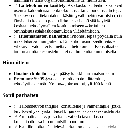
hallinnassa tämä organisointirakenne on mullistava.
✅
Laitekohtainen käsittely
: Asiakaskonsultaatiot sisältävät
usein arkaluonteisia henkilökohtaisia tai taloudellisia tietoja.
Speakwisen laitekohtainen käsittelyvaihtoehto varmistaa, ettei
tämä data koskaan poistu iPhonestasi eikä sitä käytetä
koskaan tekoälymallien kouluttamiseen – kriittinen
ominaisuus asiakasluottamuksen ylläpitämiseen.
✅
Huomaamaton nauhoitus
: iPhonesi lepää pöydällä kuin
mikä tahansa muu puhelin. Ei nauhoitusindikaattoreita, ei
vilkkuvia valoja, ei kannettavaa tietokonetta. Konsultaatio
tuntuu aidolta keskustelulta, ei nauhoitetulta kuulemiselta.
Hinnoittelu
Ilmainen kokeilu
: Täysi pääsy kaikkiin ominaisuuksiin
Premium
: 59,99 $/vuosi – rajoittamaton litterointi,
tekoälytiivistelmät, Notion-synkronointi, yli 100 kieltä
Sopii parhaiten
✅ Talousneuvonantajille, konsulteille ja valmentajille, jotka
tarvitsevat yksityiskohtaiset kirjaukset asiakaskeskusteluista
✅ Ammattilaisille, jotka haluavat olla täysin läsnä
konsultaatioissa ilman muistiinpanohuolia
✅ Kaikille, jotka käsittelevät arkaluonteisia asiakastietoja ja