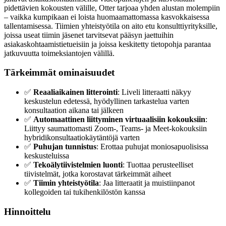
pidettävien kokousten välille, Otter tarjoaa yhden alustan molempiin
– vaikka kumpikaan ei loista huomaamattomassa kasvokkaisessa
tallentamisessa. Tiimien yhteistyötila on aito etu konsulttiyrityksille,
joissa useat tiimin jäsenet tarvitsevat pääsyn jaettuihin
asiakaskohtaamistietueisiin ja joissa keskitetty tietopohja parantaa
jatkuvuutta toimeksiantojen välillä.
Tärkeimmät ominaisuudet
✅
Reaaliaikainen litterointi
: Liveli litteraatti näkyy
keskustelun edetessä, hyödyllinen tarkastelua varten
konsultaation aikana tai jälkeen
✅
Automaattinen liittyminen virtuaalisiin kokouksiin
:
Liittyy saumattomasti Zoom-, Teams- ja Meet-kokouksiin
hybridikonsultaatiokäytäntöjä varten
✅
Puhujan tunnistus
: Erottaa puhujat moniosapuolisissa
keskusteluissa
✅
Tekoälytiivistelmien luonti
: Tuottaa perusteelliset
tiivistelmät, jotka korostavat tärkeimmät aiheet
✅
Tiimin yhteistyötila
: Jaa litteraatit ja muistiinpanot
kollegoiden tai tukihenkilöstön kanssa
Hinnoittelu