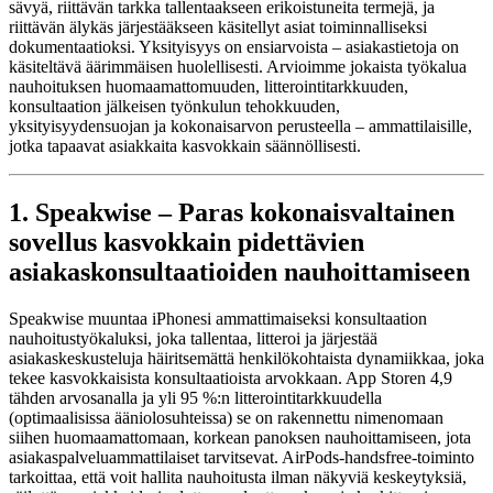
sävyä, riittävän tarkka tallentaakseen erikoistuneita termejä, ja
riittävän älykäs järjestääkseen käsitellyt asiat toiminnalliseksi
dokumentaatioksi. Yksityisyys on ensiarvoista – asiakastietoja on
käsiteltävä äärimmäisen huolellisesti. Arvioimme jokaista työkalua
nauhoituksen huomaamattomuuden, litterointitarkkuuden,
konsultaation jälkeisen työnkulun tehokkuuden,
yksityisyydensuojan ja kokonaisarvon perusteella – ammattilaisille,
jotka tapaavat asiakkaita kasvokkain säännöllisesti.
1. Speakwise – Paras kokonaisvaltainen
sovellus kasvokkain pidettävien
asiakaskonsultaatioiden nauhoittamiseen
Speakwise muuntaa iPhonesi ammattimaiseksi konsultaation
nauhoitustyökaluksi, joka tallentaa, litteroi ja järjestää
asiakaskeskusteluja häiritsemättä henkilökohtaista dynamiikkaa, joka
tekee kasvokkaisista konsultaatioista arvokkaan. App Storen 4,9
tähden arvosanalla ja yli 95 %:n litterointitarkkuudella
(optimaalisissa ääniolosuhteissa) se on rakennettu nimenomaan
siihen huomaamattomaan, korkean panoksen nauhoittamiseen, jota
asiakaspalveluammattilaiset tarvitsevat. AirPods-handsfree-toiminto
tarkoittaa, että voit hallita nauhoitusta ilman näkyviä keskeytyksiä,