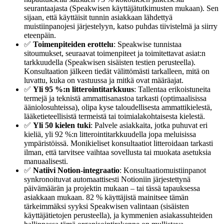
seurantaajasta (Speakwisen käyttäjätutkimusten mukaan). Sen
sijaan, että käyttäisit tunnin asiakkaan lähdettyä
muistiinpanojesi järjestelyyn, katso puhdas tiivistelmä ja siirry
eteenpäin.
✅
Toimenpiteiden erottelu
: Speakwise tunnistaa
sitoumukset, seuraavat toimenpiteet ja toimitettavat asiat:n
tarkkuudella (Speakwisen sisäisten testien perusteella).
Konsultaation jälkeen tiedät välittömästi tarkalleen, mitä on
luvattu, kuka on vastuussa ja mitkä ovat määräajat.
✅
Yli 95 %:n litterointitarkkuus
: Tallentaa erikoistuneita
termejä ja teknistä ammattisanastoa tarkasti (optimaalisissa
ääniolosuhteissa), olipa kyse taloudellisesta ammattikielestä,
lääketieteellisistä termeistä tai toimialakohtaisesta kielestä.
✅
Yli 50 kielen tuki
: Palvele asiakkaita, jotka puhuvat eri
kieliä, yli 92 %:n litterointitarkkuudella jopa meluisissa
ympäristöissä. Monikieliset konsultaatiot litteroidaan tarkasti
ilman, että tarvitsee vaihtaa sovellusta tai muokata asetuksia
manuaalisesti.
✅
Natiivi Notion-integraatio
: Konsultaatiomuistiinpanot
synkronoituvat automaattisesti Notioniin järjestettynä
päivämäärän ja projektin mukaan – tai tässä tapauksessa
asiakkaan mukaan. 82 % käyttäjistä mainitsee tämän
tärkeimmäksi syyksi Speakwisen valintaan (sisäisten
käyttäjätietojen perusteella), ja kymmenien asiakassuhteiden