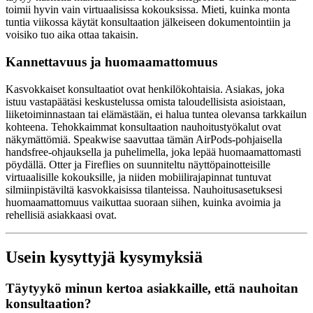
toimii hyvin vain virtuaalisissa kokouksissa. Mieti, kuinka monta
tuntia viikossa käytät konsultaation jälkeiseen dokumentointiin ja
voisiko tuo aika ottaa takaisin.
Kannettavuus ja huomaamattomuus
Kasvokkaiset konsultaatiot ovat henkilökohtaisia. Asiakas, joka
istuu vastapäätäsi keskustelussa omista taloudellisista asioistaan,
liiketoiminnastaan tai elämästään, ei halua tuntea olevansa tarkkailun
kohteena. Tehokkaimmat konsultaation nauhoitustyökalut ovat
näkymättömiä. Speakwise saavuttaa tämän AirPods-pohjaisella
handsfree-ohjauksella ja puhelimella, joka lepää huomaamattomasti
pöydällä. Otter ja Fireflies on suunniteltu näyttöpainotteisille
virtuaalisille kokouksille, ja niiden mobiilirajapinnat tuntuvat
silmiinpistäviltä kasvokkaisissa tilanteissa. Nauhoitusasetuksesi
huomaamattomuus vaikuttaa suoraan siihen, kuinka avoimia ja
rehellisiä asiakkaasi ovat.
Usein kysyttyjä kysymyksiä
Täytyykö minun kertoa asiakkaille, että nauhoitan
konsultaation?