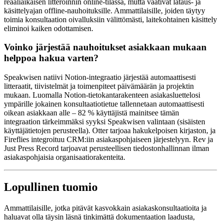
reaaliaikaisen litteroinnin online-tilassa, mutta vaativat lataus- ja
käsittelyajan offline-nauhoituksille. Ammattilaisille, joiden täytyy
toimia konsultaation oivalluksiin välittömästi, laitekohtainen käsittely
eliminoi kaiken odottamisen.
Voinko järjestää nauhoitukset asiakkaan mukaan
helppoa hakua varten?
Speakwisen natiivi Notion-integraatio järjestää automaattisesti
litteraatit, tiivistelmät ja toimenpiteet päivämäärän ja projektin
mukaan. Luomalla Notion-tietokantarakenteen asiakasluettelosi
ympärille jokainen konsultaatiotietue tallennetaan automaattisesti
oikean asiakkaan alle – 82 % käyttäjistä mainitsee tämän
integraation tärkeimmäksi syyksi Speakwisen valintaan (sisäisten
käyttäjätietojen perusteella). Otter tarjoaa hakukelpoisen kirjaston, ja
Fireflies integroituu CRM:iin asiakaspohjaiseen järjestelyyn. Rev ja
Just Press Record tarjoavat perusteellisen tiedostonhallinnan ilman
asiakaspohjaisia organisaatiorakenteita.
Lopullinen tuomio
Ammattilaisille, jotka pitävät kasvokkain asiakaskonsultaatioita ja
haluavat olla täysin läsnä tinkimättä dokumentaation laadusta,