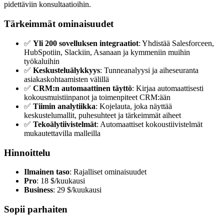
pidettäviin konsultaatioihin.
Tärkeimmät ominaisuudet
✅
Yli 200 sovelluksen integraatiot
: Yhdistää Salesforceen,
HubSpotiin, Slackiin, Asanaan ja kymmeniin muihin
työkaluihin
✅
Keskusteluälykkyys
: Tunneanalyysi ja aiheseuranta
asiakaskohtaamisten välillä
✅
CRM:n automaattinen täyttö
: Kirjaa automaattisesti
kokousmuistiinpanot ja toimenpiteet CRM:ään
✅
Tiimin analytiikka
: Kojelauta, joka näyttää
keskustelumallit, puhesuhteet ja tärkeimmät aiheet
✅
Tekoälytiivistelmät
: Automaattiset kokoustiivistelmät
mukautettavilla malleilla
Hinnoittelu
Ilmainen taso
: Rajalliset ominaisuudet
Pro
: 18 $/kuukausi
Business
: 29 $/kuukausi
Sopii parhaiten