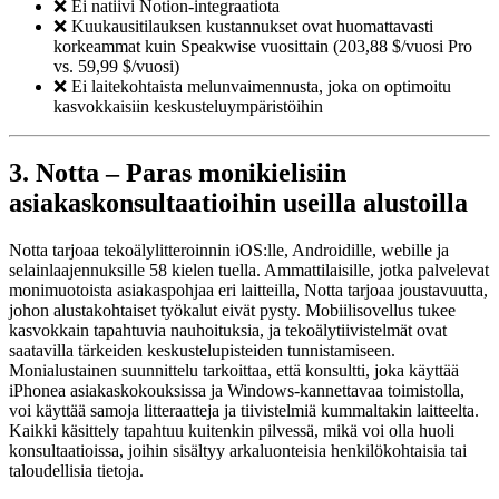
❌ Ei natiivi Notion-integraatiota
❌ Kuukausitilauksen kustannukset ovat huomattavasti
korkeammat kuin Speakwise vuosittain (203,88 $/vuosi Pro
vs. 59,99 $/vuosi)
❌ Ei laitekohtaista melunvaimennusta, joka on optimoitu
kasvokkaisiin keskusteluympäristöihin
3. Notta – Paras monikielisiin
asiakaskonsultaatioihin useilla alustoilla
Notta tarjoaa tekoälylitteroinnin iOS:lle, Androidille, webille ja
selainlaajennuksille 58 kielen tuella. Ammattilaisille, jotka palvelevat
monimuotoista asiakaspohjaa eri laitteilla, Notta tarjoaa joustavuutta,
johon alustakohtaiset työkalut eivät pysty. Mobiilisovellus tukee
kasvokkain tapahtuvia nauhoituksia, ja tekoälytiivistelmät ovat
saatavilla tärkeiden keskustelupisteiden tunnistamiseen.
Monialustainen suunnittelu tarkoittaa, että konsultti, joka käyttää
iPhonea asiakaskokouksissa ja Windows-kannettavaa toimistolla,
voi käyttää samoja litteraatteja ja tiivistelmiä kummaltakin laitteelta.
Kaikki käsittely tapahtuu kuitenkin pilvessä, mikä voi olla huoli
konsultaatioissa, joihin sisältyy arkaluonteisia henkilökohtaisia tai
taloudellisia tietoja.