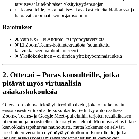
tarvitsevat laitekohtaisen yksityisyydensuojan
✅ Konsulteille, jotka hallitsevat asiakastietueita Notionissa ja
haluavat automaattisen organisoinnin
Rajoitukset
❌ Vain iOS – ei Android- tai työpöytäversiota
❌ Ei Zoom/Teams-bottiintegraatiota (suunniteltu
kasvokkaiseen nauhoittamiseen)
❌ Yksilökeskeinen – ei tiimien yhteistyöominaisuuksia
2. Otter.ai – Paras konsulteille, jotka
pitävät myös virtuaalisia
asiakaskokouksia
Otter.ai on johtava tekoälylitterointipalvelu, joka on rakennettu
ensisijaisesti virtuaalisille kokouksille. Se liittyy automaattisesti
Zoom-, Teams- ja Google Meet -puheluihin tarjoten reaaliaikaisen
litteroinnin ja perusteelliset tekoälytiivistelmät. Mobiilisovellus tukee
kasvokkain tapahtuvaa nauhoitusta, mutta kokemus on selvästi
toissijainen verrattuna työpöytätyönkulkuun. Konsulteille, jotka
jakavat asiakaskohtaamisensa videopuhelujen ja kasvokkain