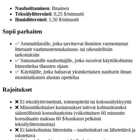
Nauhoittaminen
: Ilmainen
Tekoälylitterointi
: 0,25 $/minuutti
Ihmislitterointi
: 1,50 $/minuutti
Sopii parhaiten
✅ Ammattilaisille, jotka tarvitsevat ihmisten varmentamat
litteraatit vaatimustenmukaisuus- tai oikeudellisiin
tarkoituksiin
✅ Satunnaisille nauhoittajille, jotka suosivat käyttökohtaista
hinnoittelua tilausten sijaan
✅ Käyttäjille, jotka haluavat yksinkertaisen nauhurin ilman
monimutkaisen alustan opettelua
Rajoitukset
❌ Ei tekoälytiivistelmiä, toimenpiteitä tai kokousälykkyyttä
❌ Minuuttikohtaiset kustannukset tulevat kohtuuttomiksi
säännöllisistä konsultaatioista (viikoittainen 60 minuutin
konsultaatio maksaa 60 $/kuukausi pelkästä
tekoälylitteroinnista)
❌ Ei laitekohtaista litterointia – nauhoitukset on lähetettävä ja
odotettava