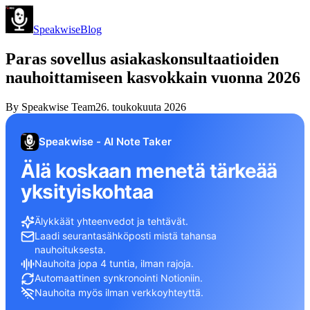
Speakwise
Blog
Paras sovellus asiakaskonsultaatioiden
nauhoittamiseen kasvokkain vuonna 2026
By
Speakwise Team
26. toukokuuta 2026
Speakwise - AI Note Taker
Älä koskaan menetä tärkeää
yksityiskohtaa
Älykkäät yhteenvedot ja tehtävät.
Laadi seurantasähköposti mistä tahansa
nauhoituksesta.
Nauhoita jopa 4 tuntia, ilman rajoja.
Automaattinen synkronointi Notioniin.
Nauhoita myös ilman verkkoyhteyttä.