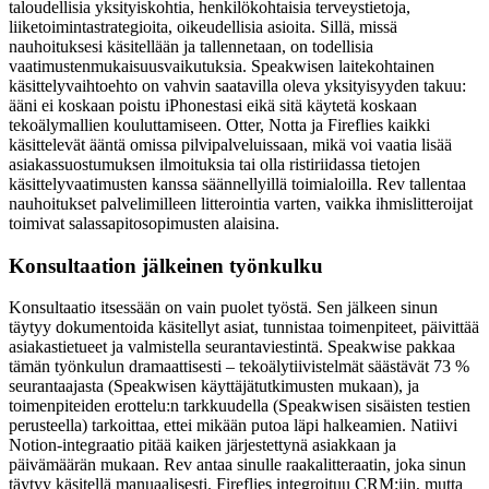
taloudellisia yksityiskohtia, henkilökohtaisia terveystietoja,
liiketoimintastrategioita, oikeudellisia asioita. Sillä, missä
nauhoituksesi käsitellään ja tallennetaan, on todellisia
vaatimustenmukaisuusvaikutuksia. Speakwisen laitekohtainen
käsittelyvaihtoehto on vahvin saatavilla oleva yksityisyyden takuu:
ääni ei koskaan poistu iPhonestasi eikä sitä käytetä koskaan
tekoälymallien kouluttamiseen. Otter, Notta ja Fireflies kaikki
käsittelevät ääntä omissa pilvipalveluissaan, mikä voi vaatia lisää
asiakassuostumuksen ilmoituksia tai olla ristiriidassa tietojen
käsittelyvaatimusten kanssa säännellyillä toimialoilla. Rev tallentaa
nauhoitukset palvelimilleen litterointia varten, vaikka ihmislitteroijat
toimivat salassapitosopimusten alaisina.
Konsultaation jälkeinen työnkulku
Konsultaatio itsessään on vain puolet työstä. Sen jälkeen sinun
täytyy dokumentoida käsitellyt asiat, tunnistaa toimenpiteet, päivittää
asiakastietueet ja valmistella seurantaviestintä. Speakwise pakkaa
tämän työnkulun dramaattisesti – tekoälytiivistelmät säästävät 73 %
seurantaajasta (Speakwisen käyttäjätutkimusten mukaan), ja
toimenpiteiden erottelu:n tarkkuudella (Speakwisen sisäisten testien
perusteella) tarkoittaa, ettei mikään putoa läpi halkeamien. Natiivi
Notion-integraatio pitää kaiken järjestettynä asiakkaan ja
päivämäärän mukaan. Rev antaa sinulle raakalitteraatin, joka sinun
täytyy käsitellä manuaalisesti. Fireflies integroituu CRM:iin, mutta