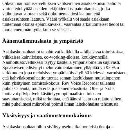
Oikean nauhoitussovelluksen valitseminen asiakaskonsultaatioita
varten edellyttää useiden tekijöiden tasapainottamista, jotka
vaikuttavat suoraan sekä dokumentaatiosi laatuun että
asiakassuhteen laatuun. Väärä työkalu voi saada asiakkaan
tuntemaan olonsa epämukavaksi, vaarantaa arkaluonteiset tiedot tai
luoda enemmän työtä kuin se säästää.
Äänentallennuslaatu ja ympäristö
Asiakaskonsultaatiot tapahtuvat kaikkialla – hiljaisissa toimistoissa,
vilkkaissa kahviloissa, co-working-tiloissa, kotikäynneillä.
Nauhoitussovelluksesi täytyy käsitellä ympäristömelua sujuvasti.
Speakwisen edistynyt melunvaimentaminen ylläpitää yli 92 %:n
tarkkuuden jopa meluisissa ympäristöissä yli 50 kielessä, varmistaen,
että kahvilakonsultaatio tuottaa saman laadukkaan muistiinpanon
kuin yksityinen toimistokokous. Rev Voice Recorder tallentaa
puhdasta ääntä, mutta ei tarjoa äänentehostusta. Otter ja Notta
luottavat pilvipalvelukäsittelyyn optimaalisten tulosten
saavuttamiseksi, mikä tarkoittaa, että äänesi laatu on rajattu siihen,
mitä puhelimesi mikrofoni poimii ilman laitekohtaista tehostusta.
Yksityisyys ja vaatimustenmukaisuus
Asiakaskonsultaatioihin sisältyy usein arkaluonteisia tietoja –