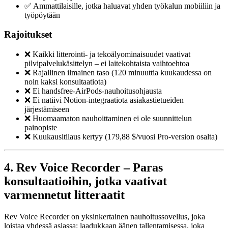
✅ Ammattilaisille, jotka haluavat yhden työkalun mobiiliin ja
työpöytään
Rajoitukset
❌ Kaikki litterointi- ja tekoälyominaisuudet vaativat
pilvipalvelukäsittelyn – ei laitekohtaista vaihtoehtoa
❌ Rajallinen ilmainen taso (120 minuuttia kuukaudessa on
noin kaksi konsultaatiota)
❌ Ei handsfree-AirPods-nauhoitusohjausta
❌ Ei natiivi Notion-integraatiota asiakastietueiden
järjestämiseen
❌ Huomaamaton nauhoittaminen ei ole suunnittelun
painopiste
❌ Kuukausitilaus kertyy (179,88 $/vuosi Pro-version osalta)
4. Rev Voice Recorder – Paras
konsultaatioihin, jotka vaativat
varmennetut litteraatit
Rev Voice Recorder on yksinkertainen nauhoitussovellus, joka
loistaa yhdessä asiassa: laadukkaan äänen tallentamisessa, joka