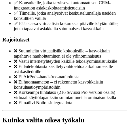
✅ Konsulteille, jotka tarvitsevat automaattisen CRM-
integraation asiakaskohtaamistietueisiin
✅ Tiimeille, jotka analysoivat keskustelumalleja useiden
konsulttien välillä
✅ Pääasiassa virtuaalisia kokouksia pitäville käytännöille,
jotka tapaavat asiakkaita satunnaisesti kasvokkain
Rajoitukset
❌ Suunniteltu virtuaalisille kokouksille – kasvokkain
tapahtuva nauhoittaminen ei ole ydinominaisuus
❌ Vaatii internetyhteyden kaikille tekoälyominaisuuksille
❌ Ei laitekohtaista käsittelyvaihtoehtoa arkaluonteisille
asiakastiedoille
❌ Ei AirPods-handsfree-nauhoitusta
❌ Ei huomaamaton – ei rakennettu kasvokkaisiin
konsultaatioympäristöihin
❌ Korkeampi hintataso (216 $/vuosi Pro-version osalta)
virtuaalikäyttötapauksiin suuntautuneilla ominaisuuksilla
❌ Ei natiivi Notion-integraatiota
Kuinka valita oikea työkalu