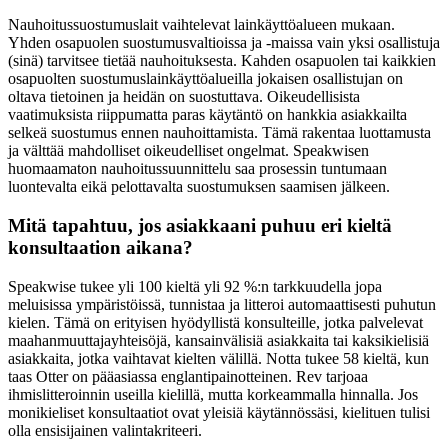
Nauhoitussuostumuslait vaihtelevat lainkäyttöalueen mukaan.
Yhden osapuolen suostumusvaltioissa ja -maissa vain yksi osallistuja
(sinä) tarvitsee tietää nauhoituksesta. Kahden osapuolen tai kaikkien
osapuolten suostumuslainkäyttöalueilla jokaisen osallistujan on
oltava tietoinen ja heidän on suostuttava. Oikeudellisista
vaatimuksista riippumatta paras käytäntö on hankkia asiakkailta
selkeä suostumus ennen nauhoittamista. Tämä rakentaa luottamusta
ja välttää mahdolliset oikeudelliset ongelmat. Speakwisen
huomaamaton nauhoitussuunnittelu saa prosessin tuntumaan
luontevalta eikä pelottavalta suostumuksen saamisen jälkeen.
Mitä tapahtuu, jos asiakkaani puhuu eri kieltä
konsultaation aikana?
Speakwise tukee yli 100 kieltä yli 92 %:n tarkkuudella jopa
meluisissa ympäristöissä, tunnistaa ja litteroi automaattisesti puhutun
kielen. Tämä on erityisen hyödyllistä konsulteille, jotka palvelevat
maahanmuuttajayhteisöjä, kansainvälisiä asiakkaita tai kaksikielisiä
asiakkaita, jotka vaihtavat kielten välillä. Notta tukee 58 kieltä, kun
taas Otter on pääasiassa englantipainotteinen. Rev tarjoaa
ihmislitteroinnin useilla kielillä, mutta korkeammalla hinnalla. Jos
monikieliset konsultaatiot ovat yleisiä käytännössäsi, kielituen tulisi
olla ensisijainen valintakriteeri.