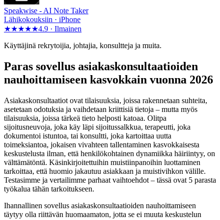
Speakwise -
AI Note Taker
Lähikokouksiin · iPhone
★★★★★
4.9 ·
Ilmainen
Käyttäjinä rekrytoijia, johtajia, konsultteja ja muita.
Paras sovellus asiakaskonsultaatioiden
nauhoittamiseen kasvokkain vuonna 2026
Asiakaskonsultaatiot ovat tilaisuuksia, joissa rakennetaan suhteita,
asetetaan odotuksia ja vaihdetaan kriittisiä tietoja – mutta myös
tilaisuuksia, joissa tärkeä tieto helposti katoaa. Olitpa
sijoitusneuvoja, joka käy läpi sijoitussalkkua, terapeutti, joka
dokumentoi istuntoa, tai konsultti, joka kartoittaa uutta
toimeksiantoa, jokaisen vivahteen tallentaminen kasvokkaisesta
keskustelusta ilman, että henkilökohtainen dynamiikka häiriintyy, on
välttämätöntä. Käsinkirjoitettuihin muistiinpanoihin luottaminen
tarkoittaa, että huomio jakautuu asiakkaan ja muistivihkon välille.
Testasimme ja vertailimme parhaat vaihtoehdot – tässä ovat 5 parasta
työkalua tähän tarkoitukseen.
Ihannallinen sovellus asiakaskonsultaatioiden nauhoittamiseen
täytyy olla riittävän huomaamaton, jotta se ei muuta keskustelun