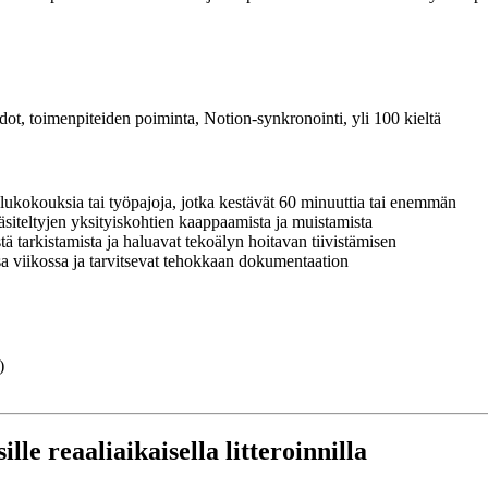
vedot, toimenpiteiden poiminta, Notion-synkronointi, yli 100 kieltä
ittelukokouksia tai työpajoja, jotka kestävät 60 minuuttia tai enemmän
käsiteltyjen yksityiskohtien kaappaamista ja muistamista
tä tarkistamista ja haluavat tekoälyn hoitavan tiivistämisen
issa viikossa ja tarvitsevat tehokkaan dokumentaation
)
ille reaaliaikaisella litteroinnilla