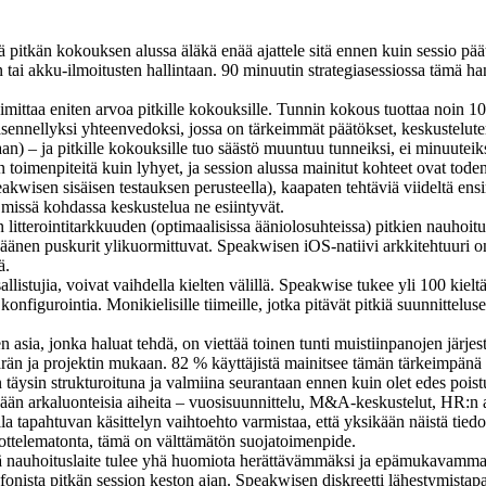
ä pitkän kokouksen alussa äläkä enää ajattele sitä ennen kuin sessio päätt
n tai akku-ilmoitusten hallintaan. 90 minuutin strategiasessiossa tämä ha
mittaa eniten arvoa pitkille kokouksille. Tunnin kokous tuottaa noin 10
äsennellyksi yhteenvedoksi, jossa on tärkeimmät päätökset, keskustelut
n) – ja pitkille kokouksille tuo säästö muuntuu tunneiksi, ei minuuteiks
n toimenpiteitä kuin lyhyet, ja session alussa mainitut kohteet ovat 
wisen sisäisen testauksen perusteella), kaapaten tehtäviä viideltä ensim
, missä kohdassa keskustelua ne esiintyvät.
 litterointitarkkuuden (optimaalisissa ääniolosuhteissa) pitkien nauhoitu
ai äänen puskurit ylikuormittuvat. Speakwisen iOS-natiivi arkkitehtuuri 
ä.
allistujia, voivat vaihdella kielten välillä. Speakwise tukee yli 100 kiel
figurointia. Monikielisille tiimeille, jotka pitävät pitkiä suunnitteluses
 asia, jonka haluat tehdä, on viettää toinen tunti muistiinpanojen järj
määrän ja projektin mukaan. 82 % käyttäjistä mainitsee tämän tärkeimpänä
 täysin strukturoituna ja valmiina seurantaan ennen kuin olet edes pois
llään arkaluonteisia aiheita – vuosisuunnittelu, M&A-keskustelut, HR:n arvi
eella tapahtuvan käsittelyn vaihtoehto varmistaa, että yksikään näistä tie
ottelematonta, tämä on välttämätön suojatoimenpide.
 nauhoituslaite tulee yhä huomiota herättävämmäksi ja epämukavammak
rofonista pitkän session keston ajan. Speakwisen diskreetti lähestymist