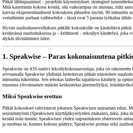
Pitkät lähitapaamiset – projektin käynnistykset, strategiset suunnittel
Mitä kauemmin kokous kestää, sitä vaikeampaa on muistaa, mitä sanottii
kasvaa eksponentiaalisesti kokouksen pituuden myötä. 90 minuutin suu
vertailimme parhaat vaihtoehdot – tässä ovat 5 parasta työkalua tähän 
Hyvän nauhoitussovelluksen pitkille kokouksille on käsiteltävä pitkiä
kestävässä nauhoituksessa ja – kriittisesti – tekoälyn käsittelyä, joka
älykäs tiivistäminen tulee.
1. Speakwise – Paras kokonaisuutena pitki
Speakwise on iOS-natiivi tekoälykokousavustaja, joka on rakennettu käs
arvosanalla Speakwise yhdistää luotettavan pitkän muotoisen nauhoituk
minuuttia lukemista. Sen tehokas laitteella tapahtuva käsittely ja opti
muuntaa ylivoimaisen määrän keskustelua jäsennellyiksi, toimittaviksi
Miksi Speakwise erottuu
Pitkät kokoukset vahvistavat jokaisen Speakwisen tarjoaman edun. Mit
seurantatyöstä (Speakwisen käyttäjäkyselyiden mukaan), luku, joka tu
kestää noin tunnin; Speakwisen yhden napsautuksen yhteenveto antaa s
ja unohtaa se, kunnes kokous päättyy, Speakwise poistaa sekä nauhoitu