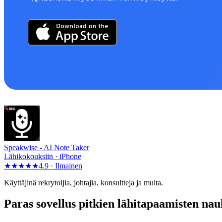
Speakwise -
AI Note Taker
Lähikokouksiin · iPhone
★★★★★
4.9 ·
Ilmainen
Käyttäjinä rekrytoijia, johtajia, konsultteja ja muita.
Paras sovellus pitkien lähitapaamisten na