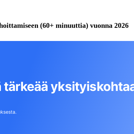
uhoittamiseen (60+ minuuttia) vuonna 2026
 tärkeää yksityiskohta
ksesta.