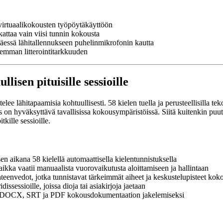
tu virtuaalikokousten työpöytäkäyttöön
attaa vain viisi tunnin kokousta
ttäessä lähitallennukseen puhelinmikrofonin kautta
semman litterointitarkkuuden
lisen pituisille sessioille
sittelee lähitapaamisia kohtuullisesti. 58 kielen tuella ja perusteellisilla
us on hyväksyttävä tavallisissa kokousympäristöissä. Siitä kuitenkin puut
kille sessioille.
sen aikana 58 kielellä automaattisella kielentunnistuksella
aikka vaatii manuaalista vuorovaikutusta aloittamiseen ja hallintaan
yhteenvedot, jotka tunnistavat tärkeimmät aiheet ja keskustelupisteet kok
issessioille, joissa dioja tai asiakirjoja jaetaan
, DOCX, SRT ja PDF kokousdokumentaation jakelemiseksi