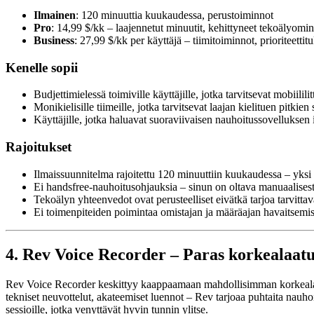
Ilmainen
: 120 minuuttia kuukaudessa, perustoiminnot
Pro
: 14,99 $/kk – laajennetut minuutit, kehittyneet tekoälyomi
Business
: 27,99 $/kk per käyttäjä – tiimitoiminnot, prioriteettitu
Kenelle sopii
Budjettimielessä toimiville käyttäjille, jotka tarvitsevat mobiilil
Monikielisille tiimeille, jotka tarvitsevat laajan kielituen pitkie
Käyttäjille, jotka haluavat suoraviivaisen nauhoitussovelluksen
Rajoitukset
Ilmaissuunnitelma rajoitettu 120 minuuttiin kuukaudessa – yks
Ei handsfree-nauhoitusohjauksia – sinun on oltava manuaalisesti
Tekoälyn yhteenvedot ovat perusteelliset eivätkä tarjoa tarvit
Ei toimenpiteiden poimintaa omistajan ja määräajan havaitsemisel
4. Rev Voice Recorder – Paras korkealaatui
Rev Voice Recorder keskittyy kaappaamaan mahdollisimman korkealaatuist
tekniset neuvottelut, akateemiset luennot – Rev tarjoaa puhtaita nauhoi
sessioille, jotka venyttävät hyvin tunnin ylitse.