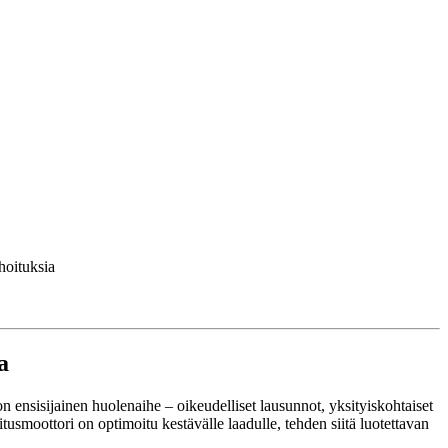
hoituksia
a
n ensisijainen huolenaihe – oikeudelliset lausunnot, yksityiskohtaiset
tusmoottori on optimoitu kestävälle laadulle, tehden siitä luotettavan