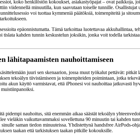
usessiot, koko henkilöstön kokoukset, asiakastyöpajat – ovat paikkoja, jo
n viidennellä minuutilla, kun saavutaan toiselle tunnille. Osallistujat u
nnittelusessio voi tuottaa kymmeniä päätöksiä, toimenpiteitä ja sitoumu
tarkoitukseen.
 sessioita epäonnistumatta. Tämä tarkoittaa luotettavaa akkuhallintaa, t
 voi tislata kahden tunnin keskustelun joksikin, jonka voit todella tarki
en lähitapaamisten nauhoittamiseen
ittelemään juuri sen skenaarion, jossa muut työkalut pettävät: pitkät lä
sen tekoälyn tiivistämiseen ja toimenpiteiden poimintaan, jotka tekevät 
moitu akun käyttö varmistavat, että iPhonesi voi nauhoittaa jatkuvasti h
 muistiinpanoiksi.
ä pidempi nauhoitus, sitä enemmän aikaa säästät tekoälyn yhteenvedoil
lee vieläkin vaikuttavammaksi sovellettuna 90 minuutin tai kahden tunn
inulle saman tiedon minuuteissa. Yhdistettynä handsfree AirPods-ohjau
ksen taakan että tarkistuksen taakan pitkille kokouksille.