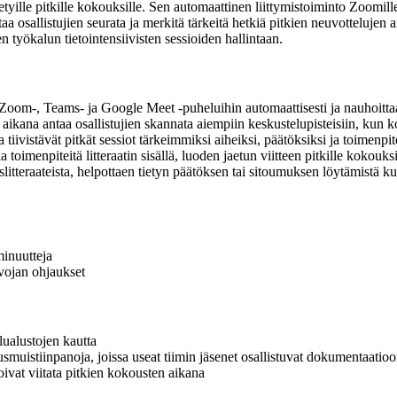
idetyille pitkille kokouksille. Sen automaattinen liittymistoiminto Zoomil
taa osallistujien seurata ja merkitä tärkeitä hetkiä pitkien neuvottelujen 
sen työkalun tietointensiivisten sessioiden hallintaan.
yy Zoom-, Teams- ja Google Meet -puheluihin automaattisesti ja nauhoitta
n aikana antaa osallistujien skannata aiempiin keskustelupisteisiin, kun
tiivistävät pitkät sessiot tärkeimmiksi aiheiksi, päätöksiksi ja toimenpit
 toimenpiteitä litteraatin sisällä, luoden jaetun viitteen pitkille kokouksi
itteraateista, helpottaen tietyn päätöksen tai sitoumuksen löytämistä ku
inuutteja
lvojan ohjaukset
lualustojen kautta
usmuistiinpanoja, joissa useat tiimin jäsenet osallistuvat dokumentaatio
voivat viitata pitkien kokousten aikana