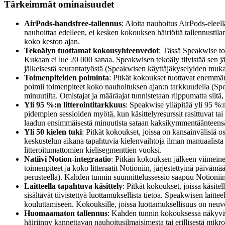
Tärkeimmät ominaisuudet
AirPods-handsfree-tallennus
: Aloita nauhoitus AirPods-eleell
nauhoittaa edelleen, ei kesken kokouksen häiriöitä tallennustila
koko keston ajan.
Tekoälyn tuottamat kokousyhteenvedot
: Tässä Speakwise toi
Kukaan ei lue 20 000 sanaa. Speakwisen tekoäly tiivistää sen j
jälkeisestä seurantatyöstä (Speakwisen käyttäjäkyselyiden mukaa
Toimenpiteiden poiminta
: Pitkät kokoukset tuottavat enemmä
poimii toimenpiteet koko nauhoituksen ajan:n tarkkuudella (Speak
minuutilta. Omistajat ja määräajat tunnistetaan riippumatta siitä
Yli 95 %:n litterointitarkkuus
: Speakwise ylläpitää yli 95 %:n
pidempien sessioiden myötä, kun käsittelyresurssit rasittuvat t
laadun ensimmäisestä minuutista sataan kaksikymmentäänteens
Yli 50 kielen tuki
: Pitkät kokoukset, joissa on kansainvälisiä os
keskustelun aikana tapahtuvia kielenvaihtoja ilman manuaalista kon
litteroitumattomien kielisegmenttien vuoksi.
Natiivi Notion-integraatio
: Pitkän kokouksen jälkeen viimeinen
toimenpiteet ja koko litteraatit Notioniin, järjestettyinä päivä
perusteella). Kahden tunnin suunnittelussessio saapuu Notioniin
Laitteella tapahtuva käsittely
: Pitkät kokoukset, joissa käsite
sisältävät tiivistettyä luottamuksellista tietoa. Speakwisen laitt
kouluttamiseen. Kokouksille, joissa luottamuksellisuus on neuv
Huomaamaton tallennus
: Kahden tunnin kokouksessa näkyvä
häiriinny kannettavan nauhoitusilmaisimesta tai erillisestä mik