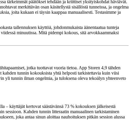
issa tärkeimmät päätökset tehdään ja kriittiset yksityiskohdat häviävät.
nohtavat merkittävän osan käsitellystä sisällöstä tunneissa, ja ongelma
ksia, joita kukaan ei täysin kaappaa manuaalisesti. Testasimme ja
ehokasta tallennuksen käyttöä, johdonmukaista äänentaatua tunteja
staa viidessä minuutissa. Mitä pidempi kokous, sitä arvokkaammaksi
hitapaamiset, jotka tuottavat vuoria tietoa. App Storen 4,9 tähden
kahden tunnin kokouksista yhtä helposti tarkistettavia kuin viisi
yvin yli tunnin ilman ongelmia, ja tuloksena oleva tekoälyn yhteenveto
la – käyttäjät kertovat säästävänsä 73 % kokouksen jälkeisestä
in sessioon. Kahden tunnin litteraatin manuaalinen tarkistaminen
kseen, joka antaa sinun aloittaa nauhoituksen pitkän session alussa