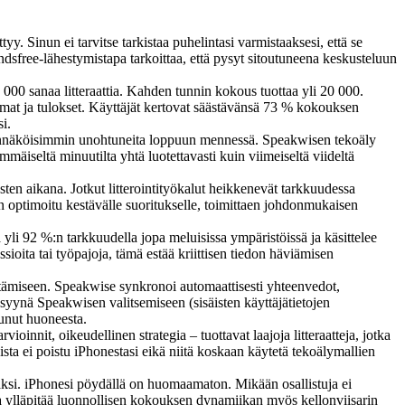
yy. Sinun ei tarvitse tarkistaa puhelintasi varmistaaksesi, että se
ndsfree-lähestymistapa tarkoittaa, että pysyt sitoutuneena keskusteluun
 000 sanaa litteraattia. Kahden tunnin kokous tuottaa yli 20 000.
emat ja tulokset. Käyttäjät kertovat säästävänsä 73 % kokouksen
i.
todennäköisimmin unohtuneita loppuun mennessä. Speakwisen tekoäly
mäiseltä minuutilta yhtä luotettavasti kuin viimeiseltä viideltä
sten aikana. Jotkut litterointityökalut heikkenevät tarkkuudessa
on optimoitu kestävälle suoritukselle, toimittaen johdonmukaisen
tä yli 92 %:n tarkkuudella jopa meluisissa ympäristöissä ja käsittelee
sioita tai työpajoja, tämä estää kriittisen tiedon häviämisen
estämiseen. Speakwise synkronoi automaattisesti yhteenvedot,
 syynä Speakwisen valitsemiseen (sisäisten käyttäjätietojen
tunut huoneesta.
oinnit, oikeudellinen strategia – tuottavat laajoja litteraatteja, jotka
doista ei poistu iPhonestasi eikä niitä koskaan käytetä tekoälymallien
si. iPhonesi pöydällä on huomaamaton. Mikään osallistuja ei
apa ylläpitää luonnollisen kokouksen dynamiikan myös kellonviisarin