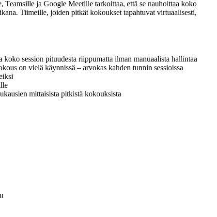
le, Teamsille ja Google Meetille tarkoittaa, että se nauhoittaa koko
aikana. Tiimeille, joiden pitkät kokoukset tapahtuvat virtuaalisesti,
a koko session pituudesta riippumatta ilman manuaalista hallintaa
 kokous on vielä käynnissä – arvokas kahden tunnin sessioissa
eiksi
lle
ukausien mittaisista pitkistä kokouksista
on