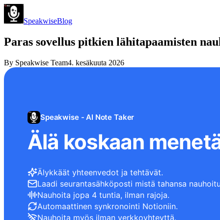
Speakwise
Blog
Paras sovellus pitkien lähitapaamisten na
By
Speakwise Team
4. kesäkuuta 2026
Speakwise - AI Note Taker
Älä koskaan menetä
Älykkäät yhteenvedot ja tehtävät.
Laadi seurantasähköposti mistä tahansa nauhoitu
Nauhoita jopa 4 tuntia, ilman rajoja.
Automaattinen synkronointi Notioniin.
Nauhoita myös ilman verkkoyhteyttä.