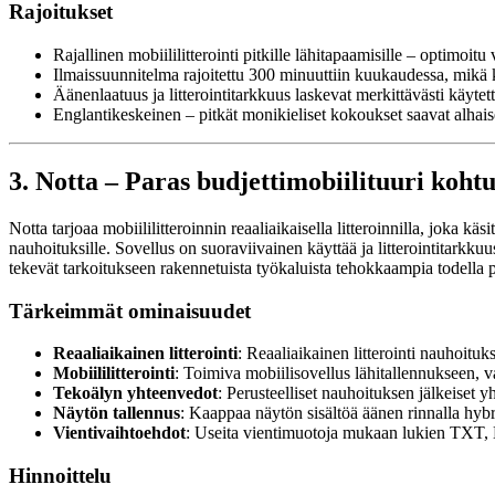
Rajoitukset
Rajallinen mobiililitterointi pitkille lähitapaamisille – optimoi
Ilmaissuunnitelma rajoitettu 300 minuuttiin kuukaudessa, mikä k
Äänenlaatuus ja litterointitarkkuus laskevat merkittävästi käyte
Englantikeskeinen – pitkät monikieliset kokoukset saavat alhai
3. Notta – Paras budjettimobiilituuri kohtuul
Notta tarjoaa mobiililitteroinnin reaaliaikaisella litteroinnilla, joka kä
nauhoituksille. Sovellus on suoraviivainen käyttää ja litterointitarkku
tekevät tarkoitukseen rakennetuista työkaluista tehokkaampia todella pit
Tärkeimmät ominaisuudet
Reaaliaikainen litterointi
: Reaaliaikainen litterointi nauhoituk
Mobiililitterointi
: Toimiva mobiilisovellus lähitallennukseen, v
Tekoälyn yhteenvedot
: Perusteelliset nauhoituksen jälkeiset 
Näytön tallennus
: Kaappaa näytön sisältöä äänen rinnalla hybrid
Vientivaihtoehdot
: Useita vientimuotoja mukaan lukien TXT
Hinnoittelu