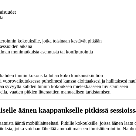
naisuudet
ki
itteroinnin kokouksille, jotka toisinaan kestävät pitkään
n sessioiden aikana
 ilman monimutkaista asennusta tai konfigurointia
i kahden tunnin kokous kuluttaa koko kuukausikiintiön
 vuorovaikutuksessa puhelimesi kanssa aloittaaksesi ja hallitaksesi nau
tavaa syvyyttä kahden tunnin kokouksen mielekkääseen tiivistämiseen
la, vaatien pitkien litteraattien manuaalisen tarkistamisen
selle äänen kaappaukselle pitkissä sessioiss
a ääntä mobiililaitteeltasi. Pitkille kokouksille, joissa äänen laatu o
tuksia, jotka voidaan lähettää ammattimaiseen ihmislitterointiin. Nauhoi