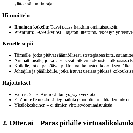
ylittäessä tunnin rajan.
Hinnoittelu
Ilmainen kokeilu
: Täysi pääsy kaikkiin ominaisuuksiin
Premium
: 59,99 $/vuosi – rajaton litterointi, tekoälyn yhteen
Kenelle sopii
Tiimeille, jotka pitävät säännöllisesti strategiasessioita, suunn
Ammattilaisille, jotka tarvitsevat pitkien kokousten alkuosissa 
Kaikille, jotka pelkäävät pitkien nauhoitusten kokouksen jälkeis
Johtajille ja päälliköille, jotka istuvat useissa pitkissä kokouks
Rajoitukset
Vain iOS – ei Android- tai työpöytäversiota
Ei Zoom/Teams-bot-integraatiota (suunniteltu lähitallennukseen
Yksilökeskeinen – ei tiimien yhteistyöominaisuuksia
2. Otter.ai – Paras pitkille virtuaalikokouks