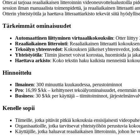
Otter.ai tarjoaa reaaliaikaisen litteroinnin videoneuvottelualustoilla p
session ilman manuaalista toimenpidettä, ja reaaliaikainen litteraatti an
Otterin yhteistyötila ja haettava litteraattiarkisto tekevät siitä hyödylli
Tärkeimmät ominaisuudet
Automaattinen liittyminen virtuaalikokouksiin
: Otter liitt
Reaaliaikainen litterointi
: Reaaliaikainen litteraatti kokoukse
Tekoälyn yhteenvedot
: Kokouksen jälkeiset yhteenvedot, jotka 
Yhteistyötila
: Tiimin jäsenet voivat korostaa, huomioida ja jakaa
Haettava arkisto
: Koko tekstin haku kaikista menneistä kokousl
Hinnoittelu
Ilmainen
: 300 minuuttia kuukaudessa, perustoiminnot
Pro
: 16,99 $/kk – kehittyneet tekoälyominaisuudet, enemmän m
Business
: 30 $/kk per käyttäjä – tiimitoiminnot, järjestelmänva
Kenelle sopii
Tiimeille, jotka pitävät pitkiä kokouksia ensisijaisesti videopuhe
Organisaatioille, jotka tarvitsevat yhteistyöhön perustuvia koko
Käyttäjille, jotka haluavat reaaliaikaisen litteroinnin, johon he 