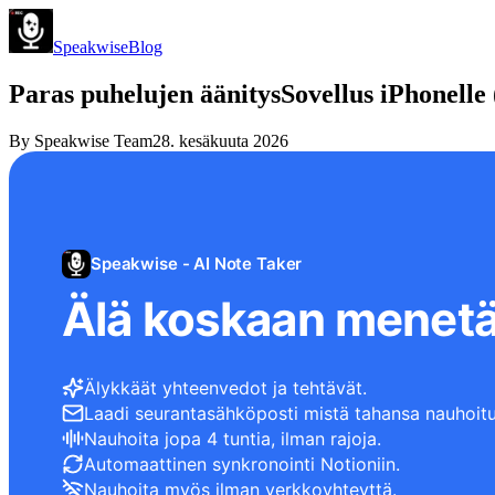
Speakwise
Blog
Paras puhelujen äänitysSovellus iPhonelle 
By
Speakwise Team
28. kesäkuuta 2026
Speakwise - AI Note Taker
Älä koskaan menetä
Älykkäät yhteenvedot ja tehtävät.
Laadi seurantasähköposti mistä tahansa nauhoitu
Nauhoita jopa 4 tuntia, ilman rajoja.
Automaattinen synkronointi Notioniin.
Nauhoita myös ilman verkkoyhteyttä.