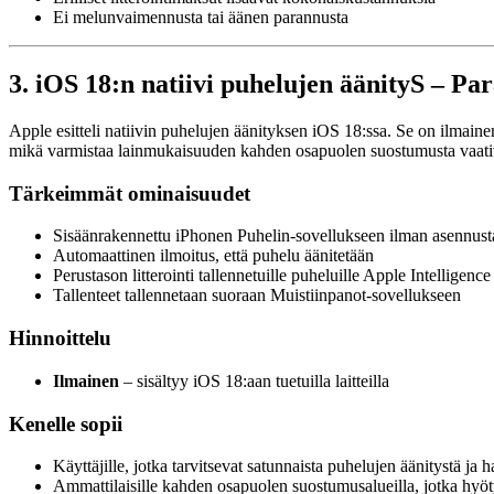
Ei melunvaimennusta tai äänen parannusta
3. iOS 18:n natiivi puhelujen äänityS – Pa
Apple esitteli natiivin puhelujen äänityksen iOS 18:ssa. Se on ilmainen
mikä varmistaa lainmukaisuuden kahden osapuolen suostumusta vaativilla 
Tärkeimmät ominaisuudet
Sisäänrakennettu iPhonen Puhelin-sovellukseen ilman asennust
Automaattinen ilmoitus, että puhelu äänitetään
Perustason litterointi tallennetuille puheluille Apple Intelligence -
Tallenteet tallennetaan suoraan Muistiinpanot-sovellukseen
Hinnoittelu
Ilmainen
– sisältyy iOS 18:aan tuetuilla laitteilla
Kenelle sopii
Käyttäjille, jotka tarvitsevat satunnaista puhelujen äänitystä j
Ammattilaisille kahden osapuolen suostumusalueilla, jotka hyöt