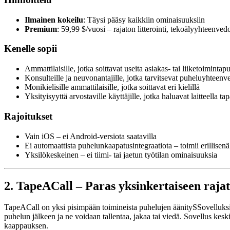
Ilmainen kokeilu
: Täysi pääsy kaikkiin ominaisuuksiin
Premium
: 59,99 $/vuosi – rajaton litterointi, tekoälyyhteenved
Kenelle sopii
Ammattilaisille, jotka soittavat useita asiakas- tai liiketoimintap
Konsulteille ja neuvonantajille, jotka tarvitsevat puheluyhteen
Monikielisille ammattilaisille, jotka soittavat eri kielillä
Yksityisyyttä arvostaville käyttäjille, jotka haluavat laitteella t
Rajoitukset
Vain iOS – ei Android-versiota saatavilla
Ei automaattista puhelunkaapatusintegraatiota – toimii erillise
Yksilökeskeinen – ei tiimi- tai jaetun työtilan ominaisuuksia
2. TapeACall – Paras yksinkertaiseen raj
TapeACall on yksi pisimpään toimineista puhelujen äänitySSovelluksist
puhelun jälkeen ja ne voidaan tallentaa, jakaa tai viedä. Sovellus kesk
kaappauksen.