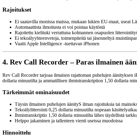
Rajoitukset
Ei saatavilla monissa maissa, mukaan lukien EU-maat, useat Lä
Automaattista ilmoitusta ei voi poistaa käytöstä
Rajoitettu kielituki verrattuna kolmannen osapuolen litterointit
Ei tekoälyyhteenvetoja, toimenpiteitä tai jäsenneltyä muistiinp
Vaatii Apple Intelligence -tuettavan iPhonen
4. Rev Call Recorder – Paras ilmainen ääni
Rev Call Recorder tarjoaa ilmaisen rajattoman puhelujen äänityksen iPh
dollaria minuutilta ja ammatillisen ihmistranskription 1,50 dollaria mi
Tärkeimmät ominaisuudet
Täysin ilmainen puhelujen äänityS ilman rajoituksia tai mainok
Tekoälylitterointi 0,25 dollaria minuutilta nopeaan käsittelyaika
Ihmistranskriptio 1,50 dollaria minuutilta lähes täydellistä tarkk
Helppo jakaminen ja tallenteen vienti useissa muodoissa
Hinnoittelu