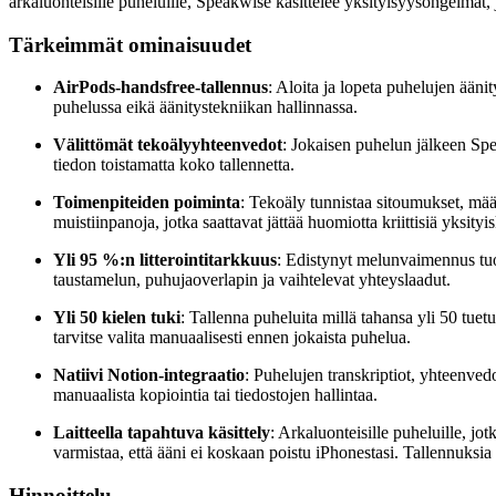
arkaluonteisille puheluille, Speakwise käsittelee yksityisyysongelmat, 
Tärkeimmät ominaisuudet
AirPods-handsfree-tallennus
: Aloita ja lopeta puhelujen ääni
puhelussa eikä äänitystekniikan hallinnassa.
Välittömät tekoälyyhteenvedot
: Jokaisen puhelun jälkeen Spe
tiedon toistamatta koko tallennetta.
Toimenpiteiden poiminta
: Tekoäly tunnistaa sitoumukset, määrä
muistiinpanoja, jotka saattavat jättää huomiotta kriittisiä yksityi
Yli 95 %:n litterointitarkkuus
: Edistynyt melunvaimennus tuot
taustamelun, puhujaoverlapin ja vaihtelevat yhteyslaadut.
Yli 50 kielen tuki
: Tallenna puheluita millä tahansa yli 50 tuet
tarvitse valita manuaalisesti ennen jokaista puhelua.
Natiivi Notion-integraatio
: Puhelujen transkriptiot, yhteenved
manuaalista kopiointia tai tiedostojen hallintaa.
Laitteella tapahtuva käsittely
: Arkaluonteisille puheluille, jotk
varmistaa, että ääni ei koskaan poistu iPhonestasi. Tallennuksia 
Hinnoittelu