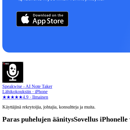
Speakwise -
AI Note Taker
Lähikokouksiin · iPhone
★★★★★
4.9 ·
Ilmainen
Käyttäjinä rekrytoijia, johtajia, konsultteja ja muita.
Paras puhelujen äänitysSovellus iPhonelle