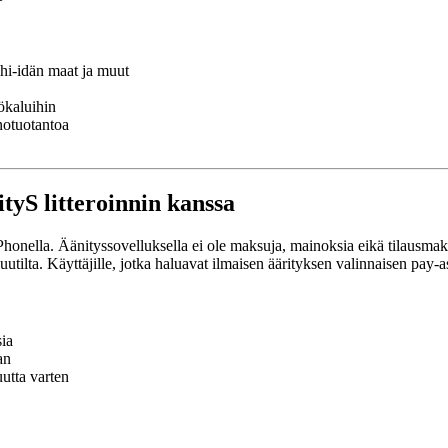
hi-idän maat ja muut
yökaluihin
anotuotantoa
tyS litteroinnin kanssa
onella. Äänityssovelluksella ei ole maksuja, mainoksia eikä tilausmaksuj
nuutilta. Käyttäjille, jotka haluavat ilmaisen äärityksen valinnaisen pay
sia
an
uutta varten