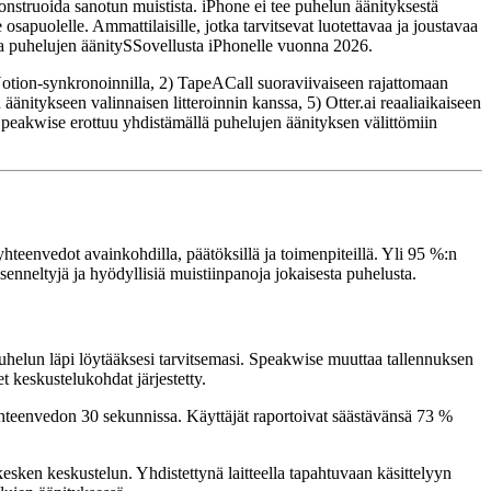
konstruoida sanotun muistista. iPhone ei tee puhelun äänityksestä
e osapuolelle. Ammattilaisille, jotka tarvitsevat luotettavaa ja joustavaa
sta puhelujen äänitySSovellusta iPhonelle vuonna 2026.
otion-synkronoinnilla, 2) TapeACall suoraviivaiseen rajattomaan
äänitykseen valinnaisen litteroinnin kanssa, 5) Otter.ai reaaliaikaiseen
 Speakwise erottuu yhdistämällä puhelujen äänityksen välittömiin
yhteenvedot avainkohdilla, päätöksillä ja toimenpiteillä. Yli 95 %:n
senneltyjä ja hyödyllisiä muistiinpanoja jokaisesta puhelusta.
helun läpi löytääksesi tarvitsemasi. Speakwise muuttaa tallennuksen
t keskustelukohdat järjestetty.
tin yhteenvedon 30 sekunnissa. Käyttäjät raportoivat säästävänsä 73 %
kesken keskustelun. Yhdistettynä laitteella tapahtuvaan käsittelyyn