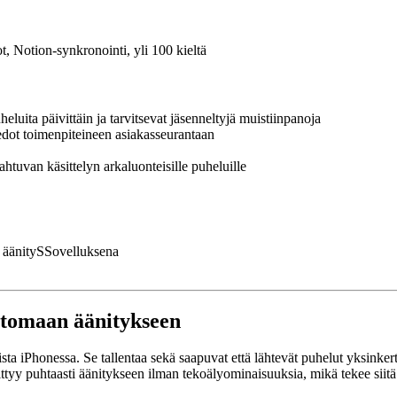
ot, Notion-synkronointi, yli 100 kieltä
uheluita päivittäin ja tarvitsevat jäsenneltyjä muistiinpanoja
vedot toimenpiteineen asiakasseurantaan
apahtuvan käsittelyn arkaluonteisille puheluille
nä äänitySSovelluksena
attomaan äänitykseen
a iPhonessa. Se tallentaa sekä saapuvat että lähtevät puhelut yksinkert
ittyy puhtaasti äänitykseen ilman tekoälyominaisuuksia, mikä tekee siitä 