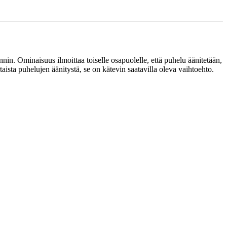
nnin. Ominaisuus ilmoittaa toiselle osapuolelle, että puhelu äänitetään,
aista puhelujen äänitystä, se on kätevin saatavilla oleva vaihtoehto.