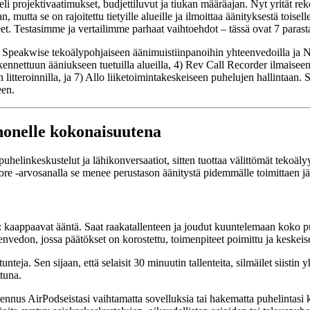
li projektivaatimukset, budjettiluvut ja tiukan määräajan. Nyt yrität re
mutta se on rajoitettu tietyille alueille ja ilmoittaa äänityksestä toisell
eet. Testasimme ja vertailimme parhaat vaihtoehdot – tässä ovat 7 para
 Speakwise tekoälypohjaiseen äänimuistiinpanoihin yhteenvedoilla ja N
ennettuun ääniukseen tuetuilla alueilla, 4) Rev Call Recorder ilmaiseen 
litteroinnilla, ja 7) Allo liiketoimintakeskeiseen puhelujen hallintaan.
een.
honelle kokonaisuutena
helinkeskustelut ja lähikonversaatiot, sitten tuottaa välittömät tekoäly
tore -arvosanalla se menee perustason äänitystä pidemmälle toimittaen jä
kaappaavat ääntä. Saat raakatallenteen ja joudut kuuntelemaan koko pu
nvedon, jossa päätökset on korostettu, toimenpiteet poimittu ja keskeise
tunteja. Sen sijaan, että selaisit 30 minuutin tallenteita, silmäilet siis
tuna.
lennus AirPodseistasi vaihtamatta sovelluksia tai hakematta puhelintasi 