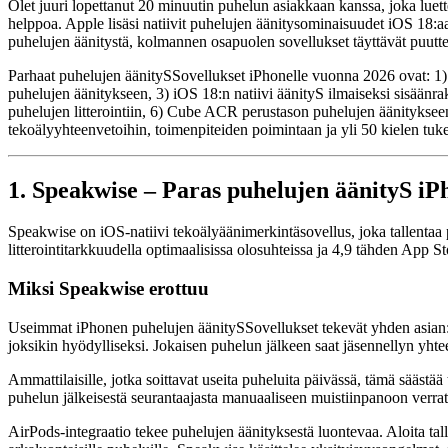
Olet juuri lopettanut 20 minuutin puhelun asiakkaan kanssa, joka luette
helppoa. Apple lisäsi natiivit puhelujen äänitysominaisuudet iOS 18:aan, 
puhelujen äänitystä, kolmannen osapuolen sovellukset täyttävät puutt
Parhaat puhelujen äänitySSovellukset iPhonelle vuonna 2026 ovat: 1)
puhelujen äänitykseen, 3) iOS 18:n natiivi äänityS ilmaiseksi sisäänrak
puhelujen litterointiin, 6) Cube ACR perustason puhelujen äänitykseen 
tekoälyyhteenvetoihin, toimenpiteiden poimintaan ja yli 50 kielen tuk
1. Speakwise – Paras puhelujen äänityS iP
Speakwise on iOS-natiivi tekoälyäänimerkintäsovellus, joka tallentaa pu
litterointitarkkuudella optimaalisissa olosuhteissa ja 4,9 tähden App S
Miksi Speakwise erottuu
Useimmat iPhonen puhelujen äänitySSovellukset tekevät yhden asian: 
joksikin hyödylliseksi. Jokaisen puhelun jälkeen saat jäsennellyn yhtee
Ammattilaisille, jotka soittavat useita puheluita päivässä, tämä säästää 
puhelun jälkeisestä seurantaajasta manuaaliseen muistiinpanoon verrat
AirPods-integraatio tekee puhelujen äänityksestä luontevaa. Aloita tal