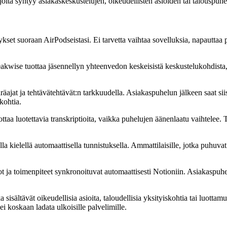
joita syntyy asiakaskeskustelujen, oikeudellisten asioiden tai talouspuhe
tykset suoraan AirPodseistasi. Ei tarvetta vaihtaa sovelluksia, napautta
akwise tuottaa jäsennellyn yhteenvedon keskeisistä keskustelukohdista,
ajat ja tehtävätehtävät:n tarkkuudella. Asiakaspuhelun jälkeen saat siisti
skohtia.
taa luotettavia transkriptioita, vaikka puhelujen äänenlaatu vaihtelee. 
ulla kielellä automaattisella tunnistuksella. Ammattilaisille, jotka puhuv
ot ja toimenpiteet synkronoituvat automaattisesti Notioniin. Asiakaspuhe
a sisältävät oikeudellisia asioita, taloudellisia yksityiskohtia tai luottamu
ei koskaan ladata ulkoisille palvelimille.