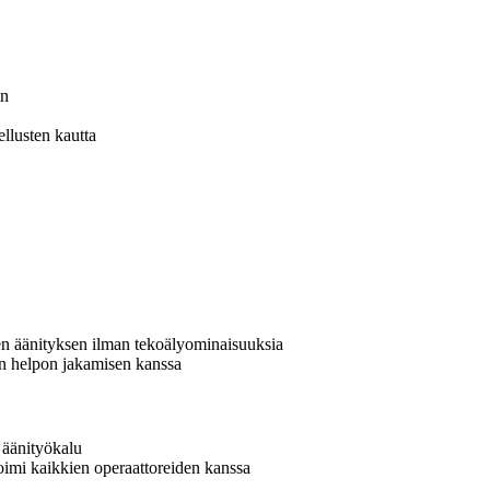
en
llusten kautta
ujen äänityksen ilman tekoälyominaisuuksia
tin helpon jakamisen kanssa
 äänityökalu
oimi kaikkien operaattoreiden kanssa