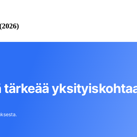
(2026)
 tärkeää yksityiskohta
ksesta.