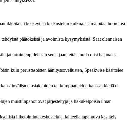
lujen äänityksessä.
a painikkeita tai keskeyttää keskustelun kulkua. Tämä pitää huomiosi
 tehdyistä päätöksistä ja avoimista kysymyksistä. Saat olennaisen
n jatkotoimenpidelistan sen sijaan, että sinulla olisi hajanaisia
Toisin kuin perustasoisten äänityssovellusten, Speakwise käsittelee
at kansainvälisten asiakkaiden tai kumppaneiden kanssa, kieliä ei
lujen muistiinpanot ovat järjesteltyjä ja hakukelpoisia ilman
ksellisia liiketoimintakeskusteluja, laitteella tapahtuva käsittely