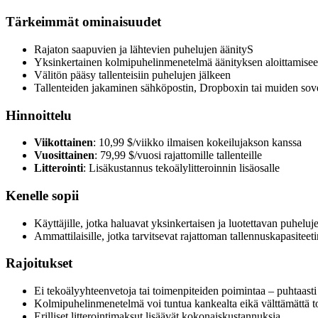
Tärkeimmät ominaisuudet
Rajaton saapuvien ja lähtevien puhelujen äänityS
Yksinkertainen kolmipuhelinmenetelmä äänityksen aloittamise
Välitön pääsy tallenteisiin puhelujen jälkeen
Tallenteiden jakaminen sähköpostin, Dropboxin tai muiden sove
Hinnoittelu
Viikottainen
: 10,99 $/viikko ilmaisen kokeilujakson kanssa
Vuosittainen
: 79,99 $/vuosi rajattomille tallenteille
Litterointi
: Lisäkustannus tekoälylitteroinnin lisäosalle
Kenelle sopii
Käyttäjille, jotka haluavat yksinkertaisen ja luotettavan puhel
Ammattilaisille, jotka tarvitsevat rajattoman tallennuskapasitee
Rajoitukset
Ei tekoälyyhteenvetoja tai toimenpiteiden poimintaa – puhtaasti
Kolmipuhelinmenetelmä voi tuntua kankealta eikä välttämättä t
Erilliset litterointimaksut lisäävät kokonaiskustannuksia