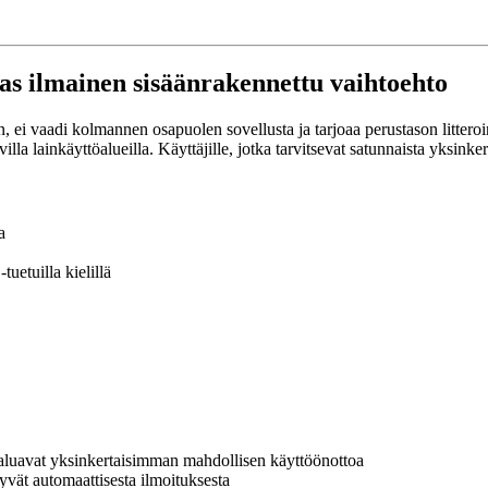
ras ilmainen sisäänrakennettu vaihtoehto
, ei vaadi kolmannen osapuolen sovellusta ja tarjoaa perustason litteroi
lainkäyttöalueilla. Käyttäjille, jotka tarvitsevat satunnaista yksinkert
a
tuetuilla kielillä
a haluavat yksinkertaisimman mahdollisen käyttöönottoa
yvät automaattisesta ilmoituksesta