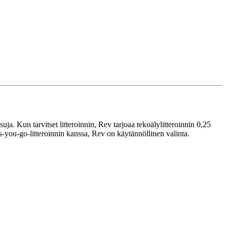
a. Kun tarvitset litteroinnin, Rev tarjoaa tekoälylitteroinnin 0,25
-as-you-go-litteroinnin kanssa, Rev on käytännöllinen valinta.