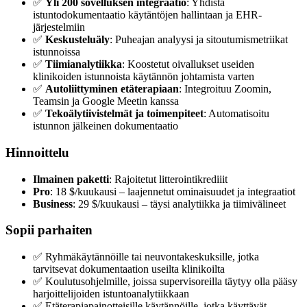
✅
Yli 200 sovelluksen integraatio
: Yhdistä
istuntodokumentaatio käytäntöjen hallintaan ja EHR-
järjestelmiin
✅
Keskusteluäly
: Puheajan analyysi ja sitoutumismetriikat
istunnoissa
✅
Tiimianalytiikka
: Koostetut oivallukset useiden
klinikoiden istunnoista käytännön johtamista varten
✅
Autoliittyminen etäterapiaan
: Integroituu Zoomin,
Teamsin ja Google Meetin kanssa
✅
Tekoälytiivistelmät ja toimenpiteet
: Automatisoitu
istunnon jälkeinen dokumentaatio
Hinnoittelu
Ilmainen paketti
: Rajoitetut litterointikrediiit
Pro
: 18 $/kuukausi – laajennetut ominaisuudet ja integraatiot
Business
: 29 $/kuukausi – täysi analytiikka ja tiimivälineet
Sopii parhaiten
✅ Ryhmäkäytännöille tai neuvontakeskuksille, jotka
tarvitsevat dokumentaation useilta klinikoilta
✅ Koulutusohjelmille, joissa supervisoreilla täytyy olla pääsy
harjoittelijoiden istuntoanalytiikkaan
✅ Etäterapiapainotteisille käytännöille, jotka käyttävät