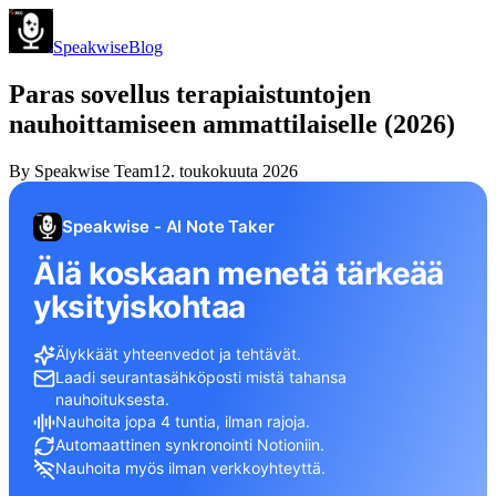
Speakwise
Blog
Paras sovellus terapiaistuntojen
nauhoittamiseen ammattilaiselle (2026)
By
Speakwise Team
12. toukokuuta 2026
Speakwise - AI Note Taker
Älä koskaan menetä tärkeää
yksityiskohtaa
Älykkäät yhteenvedot ja tehtävät.
Laadi seurantasähköposti mistä tahansa
nauhoituksesta.
Nauhoita jopa 4 tuntia, ilman rajoja.
Automaattinen synkronointi Notioniin.
Nauhoita myös ilman verkkoyhteyttä.