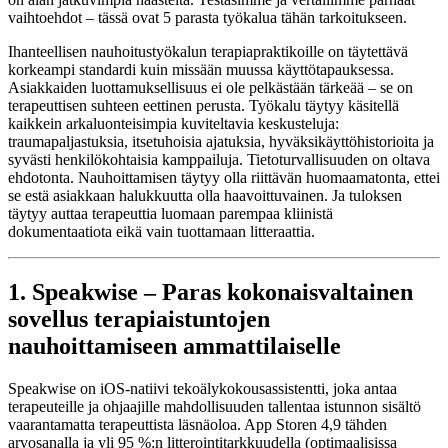
vaihtoehdot – tässä ovat 5 parasta työkalua tähän tarkoitukseen.
Ihanteellisen nauhoitustyökalun terapiapraktikoille on täytettävä
korkeampi standardi kuin missään muussa käyttötapauksessa.
Asiakkaiden luottamuksellisuus ei ole pelkästään tärkeää – se on
terapeuttisen suhteen eettinen perusta. Työkalu täytyy käsitellä
kaikkein arkaluonteisimpia kuviteltavia keskusteluja:
traumapaljastuksia, itsetuhoisia ajatuksia, hyväksikäyttöhistorioita ja
syvästi henkilökohtaisia kamppailuja. Tietoturvallisuuden on oltava
ehdotonta. Nauhoittamisen täytyy olla riittävän huomaamatonta, ettei
se estä asiakkaan halukkuutta olla haavoittuvainen. Ja tuloksen
täytyy auttaa terapeuttia luomaan parempaa kliinistä
dokumentaatiota eikä vain tuottamaan litteraattia.
1. Speakwise – Paras kokonaisvaltainen
sovellus terapiaistuntojen
nauhoittamiseen ammattilaiselle
Speakwise on iOS-natiivi tekoälykokousassistentti, joka antaa
terapeuteille ja ohjaajille mahdollisuuden tallentaa istunnon sisältö
vaarantamatta terapeuttista läsnäoloa. App Storen 4,9 tähden
arvosanalla ja yli 95 %:n litterointitarkkuudella (optimaalisissa