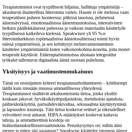
Terapiatoimistot ovat tyypillisesti hiljaisia, hallittuja ympäristöjä –
akustisesti ihanteellisia litterointia varten. Haaste ei ole melussa vaan
terapeuttisen puheen luonteessa: pitkissä tauoissa, pehmeissä
äänensävyissä, emotionaalisissa äänenmuutoksissa, intensiivisten
hetkien päällekkäisessä puheessa ja vaikean materiaalin käsittelylle
tyypillisessä katkeileva kielessä. Speakwisen yli 95 %:n
litterointitarkkuus (optimaalisissa ääniolosuhteissa) toimii hyvin
näissä ympäristöissä, ja sen kehittynyt melunvaimentaminen
käsittelee ympäristöääniä kuten valkoisenkohina-koneita, joita monet
terapeutit käyttävät. Etäterapiaistunnoissa alustaan integroidut
työkalut tallentavat digitaalista ääntä suoraan puhelusta.
Yksityisyys ja vaatimustenmukaisuus
Tämä on ensisijainen kriteeri terapiannauhoittamiseen – kriittisempi
täällä kuin missään muussa ammatillisessa yhteydessä.
Terapiaistunnot sisältävät arkaluonteisinta tietoa, jonka yksilöt
koskaan jakavat: hyväksikäyttöpaljastuksia, itsetuhoisia ajatuksia,
päihteidenkäyttöä, parisuhdeväkivaltaa, seksuaalista käyttäytymistä
ja lapsuuden traumoja. Tätä tietoa koskevat eettiset ja oikeudelliset
velvoitteet ovat ankarat. HIPAA-määräykset koskevat kattavia
tahoja, ja ammattieettisiä koodeja on
lisäluottamuksellisuusvaatimuksia. Peruskysymys on: mihin ääni
menee ja miten sitä suojataan? Speakwise käsittelee istunnon äänen