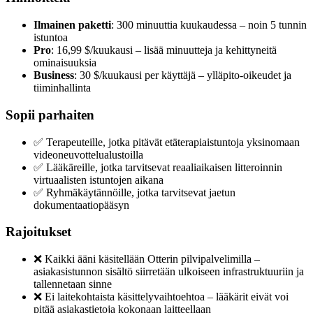
Ilmainen paketti
: 300 minuuttia kuukaudessa – noin 5 tunnin
istuntoa
Pro
: 16,99 $/kuukausi – lisää minuutteja ja kehittyneitä
ominaisuuksia
Business
: 30 $/kuukausi per käyttäjä – ylläpito-oikeudet ja
tiiminhallinta
Sopii parhaiten
✅ Terapeuteille, jotka pitävät etäterapiaistuntoja yksinomaan
videoneuvottelualustoilla
✅ Lääkäreille, jotka tarvitsevat reaaliaikaisen litteroinnin
virtuaalisten istuntojen aikana
✅ Ryhmäkäytännöille, jotka tarvitsevat jaetun
dokumentaatiopääsyn
Rajoitukset
❌ Kaikki ääni käsitellään Otterin pilvipalvelimilla –
asiakasistunnon sisältö siirretään ulkoiseen infrastruktuuriin ja
tallennetaan sinne
❌ Ei laitekohtaista käsittelyvaihtoehtoa – lääkärit eivät voi
pitää asiakastietoja kokonaan laitteellaan