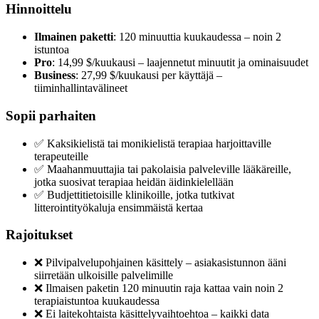
Hinnoittelu
Ilmainen paketti
: 120 minuuttia kuukaudessa – noin 2
istuntoa
Pro
: 14,99 $/kuukausi – laajennetut minuutit ja ominaisuudet
Business
: 27,99 $/kuukausi per käyttäjä –
tiiminhallintavälineet
Sopii parhaiten
✅ Kaksikielistä tai monikielistä terapiaa harjoittaville
terapeuteille
✅ Maahanmuuttajia tai pakolaisia palveleville lääkäreille,
jotka suosivat terapiaa heidän äidinkielellään
✅ Budjettitietoisille klinikoille, jotka tutkivat
litterointityökaluja ensimmäistä kertaa
Rajoitukset
❌ Pilvipalvelupohjainen käsittely – asiakasistunnon ääni
siirretään ulkoisille palvelimille
❌ Ilmaisen paketin 120 minuutin raja kattaa vain noin 2
terapiaistuntoa kuukaudessa
❌ Ei laitekohtaista käsittelyvaihtoehtoa – kaikki data