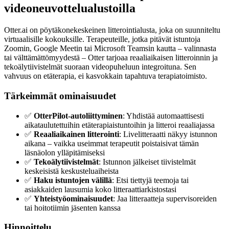
videoneuvottelualustoilla
Otter.ai on pöytäkonekeskeinen litterointialusta, joka on suunniteltu
virtuaalisille kokouksille. Terapeuteille, jotka pitävät istuntoja
Zoomin, Google Meetin tai Microsoft Teamsin kautta – valinnasta
tai välttämättömyydestä – Otter tarjoaa reaaliaikaisen litteroinnin ja
tekoälytiivistelmät suoraan videopuheluun integroituna. Sen
vahvuus on etäterapia, ei kasvokkain tapahtuva terapiatoimisto.
Tärkeimmät ominaisuudet
✅
OtterPilot-autoliittyminen
: Yhdistää automaattisesti
aikataulutettuihin etäterapiaistuntoihin ja litteroi reaaliajassa
✅
Reaaliaikainen litterointi
: Livelitteraatti näkyy istunnon
aikana – vaikka useimmat terapeutit poistaisivat tämän
läsnäolon ylläpitämiseksi
✅
Tekoälytiivistelmät
: Istunnon jälkeiset tiivistelmät
keskeisistä keskusteluaiheista
✅
Haku istuntojen välillä
: Etsi tiettyjä teemoja tai
asiakkaiden lausumia koko litteraattiarkistostasi
✅
Yhteistyöominaisuudet
: Jaa litteraatteja supervisoreiden
tai hoitotiimin jäsenten kanssa
Hinnoittelu