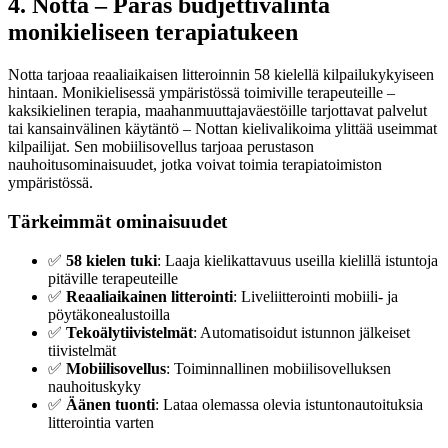
4. Notta – Paras budjettivalinta
monikieliseen terapiatukeen
Notta tarjoaa reaaliaikaisen litteroinnin 58 kielellä kilpailukykyiseen
hintaan. Monikielisessä ympäristössä toimiville terapeuteille –
kaksikielinen terapia, maahanmuuttajaväestöille tarjottavat palvelut
tai kansainvälinen käytäntö – Nottan kielivalikoima ylittää useimmat
kilpailijat. Sen mobiilisovellus tarjoaa perustason
nauhoitusominaisuudet, jotka voivat toimia terapiatoimiston
ympäristössä.
Tärkeimmät ominaisuudet
✅
58 kielen tuki
: Laaja kielikattavuus useilla kielillä istuntoja
pitäville terapeuteille
✅
Reaaliaikainen litterointi
: Liveliitterointi mobiili- ja
pöytäkonealustoilla
✅
Tekoälytiivistelmät
: Automatisoidut istunnon jälkeiset
tiivistelmät
✅
Mobiilisovellus
: Toiminnallinen mobiilisovelluksen
nauhoituskyky
✅
Äänen tuonti
: Lataa olemassa olevia istuntonautoituksia
litterointia varten