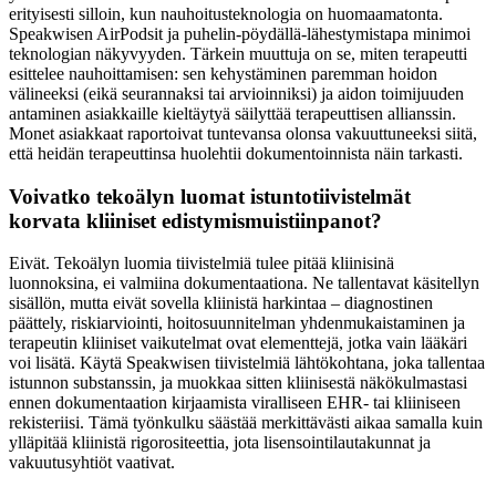
erityisesti silloin, kun nauhoitusteknologia on huomaamatonta.
Speakwisen AirPodsit ja puhelin-pöydällä-lähestymistapa minimoi
teknologian näkyvyyden. Tärkein muuttuja on se, miten terapeutti
esittelee nauhoittamisen: sen kehystäminen paremman hoidon
välineeksi (eikä seurannaksi tai arvioinniksi) ja aidon toimijuuden
antaminen asiakkaille kieltäytyä säilyttää terapeuttisen allianssin.
Monet asiakkaat raportoivat tuntevansa olonsa vakuuttuneeksi siitä,
että heidän terapeuttinsa huolehtii dokumentoinnista näin tarkasti.
Voivatko tekoälyn luomat istuntotiivistelmät
korvata kliiniset edistymismuistiinpanot?
Eivät. Tekoälyn luomia tiivistelmiä tulee pitää kliinisinä
luonnoksina, ei valmiina dokumentaationa. Ne tallentavat käsitellyn
sisällön, mutta eivät sovella kliinistä harkintaa – diagnostinen
päättely, riskiarviointi, hoitosuunnitelman yhdenmukaistaminen ja
terapeutin kliiniset vaikutelmat ovat elementtejä, jotka vain lääkäri
voi lisätä. Käytä Speakwisen tiivistelmiä lähtökohtana, joka tallentaa
istunnon substanssin, ja muokkaa sitten kliinisestä näkökulmastasi
ennen dokumentaation kirjaamista viralliseen EHR- tai kliiniseen
rekisteriisi. Tämä työnkulku säästää merkittävästi aikaa samalla kuin
ylläpitää kliinistä rigorositeettia, jota lisensointilautakunnat ja
vakuutusyhtiöt vaativat.