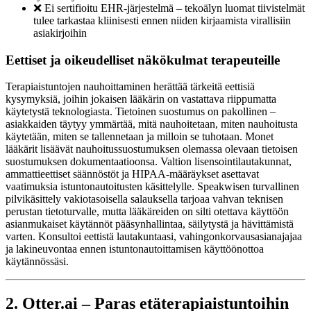
❌ Ei sertifioitu EHR-järjestelmä – tekoälyn luomat tiivistelmät
tulee tarkastaa kliinisesti ennen niiden kirjaamista virallisiin
asiakirjoihin
Eettiset ja oikeudelliset näkökulmat terapeuteille
Terapiaistuntojen nauhoittaminen herättää tärkeitä eettisiä
kysymyksiä, joihin jokaisen lääkärin on vastattava riippumatta
käytetystä teknologiasta. Tietoinen suostumus on pakollinen –
asiakkaiden täytyy ymmärtää, mitä nauhoitetaan, miten nauhoitusta
käytetään, miten se tallennetaan ja milloin se tuhotaan. Monet
lääkärit lisäävät nauhoitussuostumuksen olemassa olevaan tietoisen
suostumuksen dokumentaatioonsa. Valtion lisensointilautakunnat,
ammattieettiset säännöstöt ja HIPAA-määräykset asettavat
vaatimuksia istuntonautoitusten käsittelylle. Speakwisen turvallinen
pilvikäsittely vakiotasoisella salauksella tarjoaa vahvan teknisen
perustan tietoturvalle, mutta lääkäreiden on silti otettava käyttöön
asianmukaiset käytännöt pääsynhallintaa, säilytystä ja hävittämistä
varten. Konsultoi eettistä lautakuntaasi, vahingonkorvausasianajajaa
ja lakineuvontaa ennen istuntonautoittamisen käyttöönottoa
käytännössäsi.
2. Otter.ai – Paras etäterapiaistuntoihin