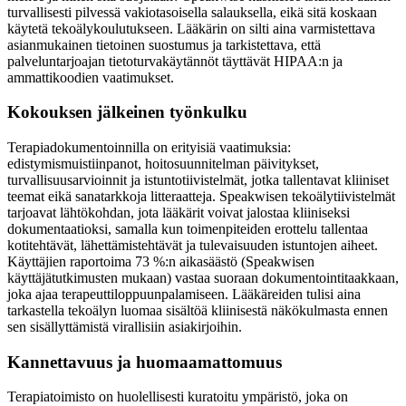
turvallisesti pilvessä vakiotasoisella salauksella, eikä sitä koskaan
käytetä tekoälykoulutukseen. Lääkärin on silti aina varmistettava
asianmukainen tietoinen suostumus ja tarkistettava, että
palveluntarjoajan tietoturvakäytännöt täyttävät HIPAA:n ja
ammattikoodien vaatimukset.
Kokouksen jälkeinen työnkulku
Terapiadokumentoinnilla on erityisiä vaatimuksia:
edistymismuistiinpanot, hoitosuunnitelman päivitykset,
turvallisuusarvioinnit ja istuntotiivistelmät, jotka tallentavat kliiniset
teemat eikä sanatarkkoja litteraatteja. Speakwisen tekoälytiivistelmät
tarjoavat lähtökohdan, jota lääkärit voivat jalostaa kliiniseksi
dokumentaatioksi, samalla kun toimenpiteiden erottelu tallentaa
kotitehtävät, lähettämistehtävät ja tulevaisuuden istuntojen aiheet.
Käyttäjien raportoima 73 %:n aikasäästö (Speakwisen
käyttäjätutkimusten mukaan) vastaa suoraan dokumentointitaakkaan,
joka ajaa terapeuttiloppuunpalamiseen. Lääkäreiden tulisi aina
tarkastella tekoälyn luomaa sisältöä kliinisestä näkökulmasta ennen
sen sisällyttämistä virallisiin asiakirjoihin.
Kannettavuus ja huomaamattomuus
Terapiatoimisto on huolellisesti kuratoitu ympäristö, joka on