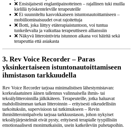
❌ Ensisijaisesti englantipainotteinen – rajallinen tuki muilla
kielillä työskenteleville terapeuteille
❌ Ei suunniteltu kasvokkaiseen istuntonautoittamiseen –
mobiiliominaisuudet ovat rajoitettuja
❌ Botti, joka liittyy etäterapiaistuntoon, voi tuntua
tunkeilevalta ja vaikuttaa terapeuttiseen allianssiin
❌ Näkyvä litterointivirta istunnon aikana voi häiritä sekä
terapeuttia että asiakasta
3. Rev Voice Recorder – Paras
yksinkertaiseen istuntonautoittamiseen
ihmistason tarkkuudella
Rev Voice Recorder tarjoaa minimalistisen lähestymistavan:
korkealaatuinen äänen tallennus valinnaisella ihmis- tai
tekoälylitteroinnilla jälkikäteen. Terapeuteille, jotka haluavat
mahdollisimman tarkan litteroinnin – erityisesti oikeudellisiin
tarkoituksiin, supervisioon tai tutkimukseen – Revin
ihmislitterointipalvelu tarjoaa tarkkuustason, johon nykyiset
tekoälyjärjestelmät eivät pysty, erityisesti terapialle tyypillisiin
emotionaalisesti monimutkaisiin, usein katkeileviin puhetapoihin.