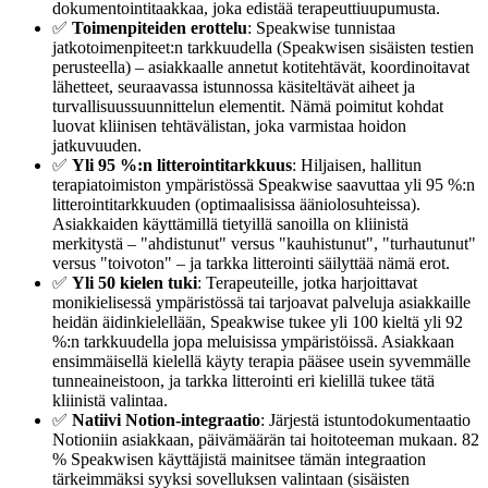
dokumentointitaakkaa, joka edistää terapeuttiuupumusta.
✅
Toimenpiteiden erottelu
: Speakwise tunnistaa
jatkotoimenpiteet:n tarkkuudella (Speakwisen sisäisten testien
perusteella) – asiakkaalle annetut kotitehtävät, koordinoitavat
lähetteet, seuraavassa istunnossa käsiteltävät aiheet ja
turvallisuussuunnittelun elementit. Nämä poimitut kohdat
luovat kliinisen tehtävälistan, joka varmistaa hoidon
jatkuvuuden.
✅
Yli 95 %:n litterointitarkkuus
: Hiljaisen, hallitun
terapiatoimiston ympäristössä Speakwise saavuttaa yli 95 %:n
litterointitarkkuuden (optimaalisissa ääniolosuhteissa).
Asiakkaiden käyttämillä tietyillä sanoilla on kliinistä
merkitystä – "ahdistunut" versus "kauhistunut", "turhautunut"
versus "toivoton" – ja tarkka litterointi säilyttää nämä erot.
✅
Yli 50 kielen tuki
: Terapeuteille, jotka harjoittavat
monikielisessä ympäristössä tai tarjoavat palveluja asiakkaille
heidän äidinkielellään, Speakwise tukee yli 100 kieltä yli 92
%:n tarkkuudella jopa meluisissa ympäristöissä. Asiakkaan
ensimmäisellä kielellä käyty terapia pääsee usein syvemmälle
tunneaineistoon, ja tarkka litterointi eri kielillä tukee tätä
kliinistä valintaa.
✅
Natiivi Notion-integraatio
: Järjestä istuntodokumentaatio
Notioniin asiakkaan, päivämäärän tai hoitoteeman mukaan. 82
% Speakwisen käyttäjistä mainitsee tämän integraation
tärkeimmäksi syyksi sovelluksen valintaan (sisäisten