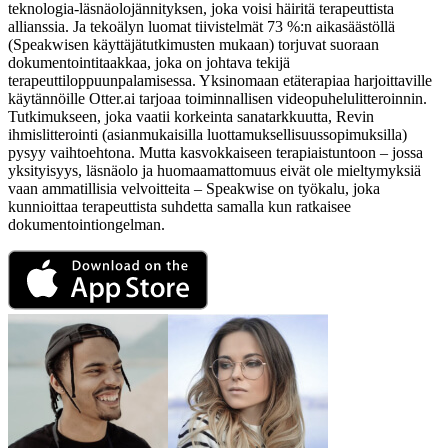
teknologia-läsnäolojännityksen, joka voisi häiritä terapeuttista
allianssia. Ja tekoälyn luomat tiivistelmät 73 %:n aikasäästöllä
(Speakwisen käyttäjätutkimusten mukaan) torjuvat suoraan
dokumentointitaakkaa, joka on johtava tekijä
terapeuttiloppuunpalamisessa. Yksinomaan etäterapiaa harjoittaville
käytännöille Otter.ai tarjoaa toiminnallisen videopuhelulitteroinnin.
Tutkimukseen, joka vaatii korkeinta sanatarkkuutta, Revin
ihmislitterointi (asianmukaisilla luottamuksellisuussopimuksilla)
pysyy vaihtoehtona. Mutta kasvokkaiseen terapiaistuntoon – jossa
yksityisyys, läsnäolo ja huomaamattomuus eivät ole mieltymyksiä
vaan ammatillisia velvoitteita – Speakwise on työkalu, joka
kunnioittaa terapeuttista suhdetta samalla kun ratkaisee
dokumentointiongelman.