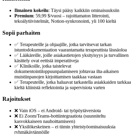
Ilmainen kokeilu
: Täysi pääsy kaikkiin ominaisuuksiin
Premium
: 59,99 $/vuosi – rajoittamaton litterointi,
tekoälytiivistelmät, Notion-synkronointi, yli 100 kieltä
Sopii parhaiten
✅ Terapeuteille ja ohjaajille, jotka tarvitsevat tarkan
istuntodokumentaation vaarantamatta terapeuttista läsnäoloa
✅ Lääkäreille, joille asiakastietojen yksityisyys ja turvallinen
käsittely ovat eettisiä imperatiiveja
✅ Klinikoille, jotka taistelevat
dokumentointiloppuunpalamiseen johtavaa ilta-aikaisen
muistiinpanojen kirjoittamisen taakkaa vastaan
✅ Terapeuteille, jotka haluavat tarkastella asiakkaiden tarkkaa
kieltä kliinistä reflektointia ja supervisiota varten
Rajoitukset
❌ Vain iOS – ei Android- tai työpöytäversiota
❌ Ei Zoom/Teams-bottiintegraatiota (suunniteltu
kasvokkaiseen nauhoittamiseen)
❌ Yksilökeskeinen – ei tiimin yhteistyöominaisuuksia
ryhmäkäytännöille