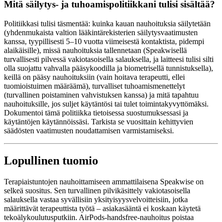
Mitä säilytys- ja tuhoamispolitiikkani tulisi sisältää?
Politiikkasi tulisi täsmentää: kuinka kauan nauhoituksia säilytetään
(yhdenmukaista valtion lääkintärekisterien säilytysvaatimusten
kanssa, tyypillisesti 5–10 vuotta viimeisestä kontaktista, pidempi
alaikäisille), missä nauhoituksia tallennetaan (Speakwisellä
turvallisesti pilvessä vakiotasoisella salauksella, ja laitteesi tulisi silti
olla suojattu vahvalla pääsykoodilla ja biometrisellä tunnistuksella),
keillä on pääsy nauhoituksiin (vain hoitava terapeutti, ellei
tuomioistuimen määräämä), turvalliset tuhoamismenettelyt
(turvallinen poistaminen vahvistuksen kanssa) ja mitä tapahtuu
nauhoituksille, jos suljet käytäntösi tai tulet toimintakyvyttömäksi.
Dokumentoi tämä politiikka tietoisessa suostumuksessasi ja
käytäntöjen käytännöissäsi. Tarkista se vuosittain kehittyvien
säädösten vaatimusten noudattamisen varmistamiseksi.
Lopullinen tuomio
Terapiaistuntojen nauhoittamiseen ammattilaisena Speakwise on
selkeä suositus. Sen turvallinen pilvikäsittely vakiotasoisella
salauksella vastaa syvällisiin yksityisyysvelvoitteisiin, jotka
määrittävät terapeuttista työtä – asiakasääntä ei koskaan käytetä
tekoälykoulutusputkiin. AirPods-handsfree-nauhoitus poistaa