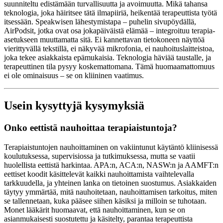
suunniteltu edistämään turvallisuutta ja avoimuutta. Mikä tahansa
teknologia, joka häiritsee tätä ilmapiiriä, heikentää terapeuttista työtä
itsessään. Speakwisen lähestymistapa – puhelin sivupöydällä,
AirPodsit, jotka ovat osa jokapäiväistä elämää – integroituu terapia-
asetukseen muuttamatta sitä. Ei kannettavan tietokoneen näyttöä
vierittyvällä tekstillä, ei näkyvää mikrofonia, ei nauhoituslaitteistoa,
joka tekee asiakkaista epämukaisia. Teknologia häviää taustalle, ja
terapeuttinen tila pysyy koskemattomana. Tämä huomaamattomuus
ei ole ominaisuus – se on kliininen vaatimus.
Usein kysyttyjä kysymyksiä
Onko eettistä nauhoittaa terapiaistuntoja?
Terapiaistuntojen nauhoittaminen on vakiintunut käytäntö kliinisessä
koulutuksessa, supervisiossa ja tutkimuksessa, mutta se vaatii
huolellista eettistä harkintaa. APA:n, ACA:n, NASW:n ja AAMFT:n
eettiset koodit käsittelevät kaikki nauhoittamista vaihtelevalla
tarkkuudella, ja yhteinen lanka on tietoinen suostumus. Asiakkaiden
täytyy ymmärtää, mitä nauhoitetaan, nauhoittamisen tarkoitus, miten
se tallennetaan, kuka pääsee siihen käsiksi ja milloin se tuhotaan.
Monet lääkärit huomaavat, että nauhoittaminen, kun se on
asianmukaisesti suostutettu ja käsitelty, parantaa terapeuttista