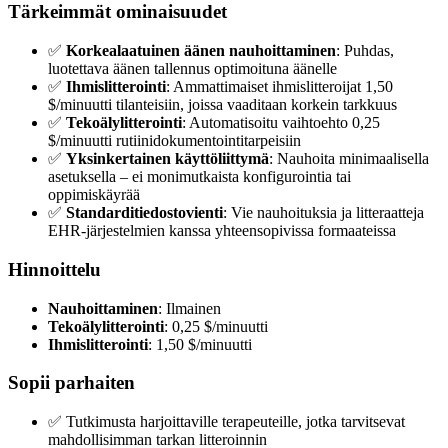
Tärkeimmät ominaisuudet
✅
Korkealaatuinen äänen nauhoittaminen
: Puhdas,
luotettava äänen tallennus optimoituna äänelle
✅
Ihmislitterointi
: Ammattimaiset ihmislitteroijat 1,50
$/minuutti tilanteisiin, joissa vaaditaan korkein tarkkuus
✅
Tekoälylitterointi
: Automatisoitu vaihtoehto 0,25
$/minuutti rutiinidokumentointitarpeisiin
✅
Yksinkertainen käyttöliittymä
: Nauhoita minimaalisella
asetuksella – ei monimutkaista konfigurointia tai
oppimiskäyrää
✅
Standarditiedostovienti
: Vie nauhoituksia ja litteraatteja
EHR-järjestelmien kanssa yhteensopivissa formaateissa
Hinnoittelu
Nauhoittaminen
: Ilmainen
Tekoälylitterointi
: 0,25 $/minuutti
Ihmislitterointi
: 1,50 $/minuutti
Sopii parhaiten
✅ Tutkimusta harjoittaville terapeuteille, jotka tarvitsevat
mahdollisimman tarkan litteroinnin