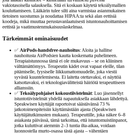
vakiotasoisella salauksella. Sitä ei koskaan käytetä tekoälymallien
kouluttamiseen. Lääkärin tulee silti aina varmistaa asianmukainen
tietoinen suostumus ja noudattaa HIPAA:ta sekä alan eettisiä
koodeja, mikä muuttaa perustavanlaatuisesti istuntonauhoittamisen
eettistä ja vaatimustenmukaisuuslaskelmaa.
Tärkeimmät ominaisuudet
✅
AirPods-handsfree-nauhoitus
: Aloita ja hallitse
nauhoitusta AirPodsien kautta koskematta puhelimeen.
Terapiaistunnossa tämä ei ole mukavuus – se on kliininen
välttämättömyys. Terapeutin kädet ovat vapaat eleille, tilan
pitämiselle, fyysiselle liikkumattomuudelle, joka viestii
syvästä kuuntelemisesta. Ei laitetta otettavaksi, ei näyttöä
katsottavaksi, ei teknologiavälitteistä häiriötä terapeuttiseen
allianssiin.
✅
Tekoälypohjaiset kokoustiivistelmät
: Luo jäsennellyt
istuntotiivistelmät yhdellä napautuksella asiakkaan lähdettyä.
Speakwisen käyttäjät raportoivat säästävänsä 73 %
jatkotoimenpiteisiin käyttämästään ajasta (Speakwisen
käyttäjätutkimusten mukaan). Terapeuttille, joka näkee 6–8
asiakasta päivässä, tämä tarkoittaa, että istuntomuistiinpanot,
jotka kuluttivat aiemmin 2–3 tuntia ilta-aikaa, voidaan
luonnostella murto-osassa tästä ajasta – vähentäen