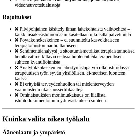
videoneuvottelualustoja
Rajoitukset
❌ Pilvipohjainen käsittely ilman laitekohtaista vaihtoehtoa –
kaikki asiakasistunnon ääni käsitellään ulkoisilla palvelimilla
❌ Pöytäkonekeskeinen – ei suunniteltu kasvokkaiseen
terapiatoimiston nauhoittamiseen
❌ Sentimenttianalyysi ja sitoutumismetriikat terapiaistunnoissa
herättävät merkittäviä eettisiä huolenaiheita terapeuttisen
suhteen kvantifioinnista
❌ Analytiikkakeskeinen lähestymistapa voi olla ristiriidassa
terapeuttisen työn syvän yksilöllisen, ei-metrisen luonteen
kanssa
❌ Ei erityisiä terveydenhuollon tai mielenterveyden
vaatimustenmukaisuussertifikaatteja
❌ Ominaisuuksien monimutkaisuus on liiallista
istuntodokumentoinnin ydinvastauksen suhteen
Kuinka valita oikea työkalu
Äänenlaatu ja ympäristö