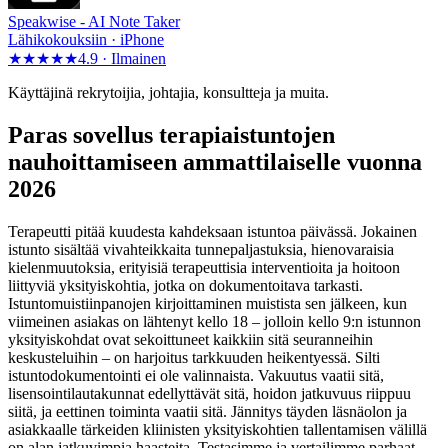
Speakwise -
AI Note Taker
Lähikokouksiin · iPhone
★★★★★
4.9 ·
Ilmainen
Käyttäjinä rekrytoijia, johtajia, konsultteja ja muita.
Paras sovellus terapiaistuntojen
nauhoittamiseen ammattilaiselle vuonna
2026
Terapeutti pitää kuudesta kahdeksaan istuntoa päivässä. Jokainen
istunto sisältää vivahteikkaita tunnepaljastuksia, hienovaraisia
kielenmuutoksia, erityisiä terapeuttisia interventioita ja hoitoon
liittyviä yksityiskohtia, jotka on dokumentoitava tarkasti.
Istuntomuistiinpanojen kirjoittaminen muistista sen jälkeen, kun
viimeinen asiakas on lähtenyt kello 18 – jolloin kello 9:n istunnon
yksityiskohdat ovat sekoittuneet kaikkiin sitä seuranneihin
keskusteluihin – on harjoitus tarkkuuden heikentyessä. Silti
istuntodokumentointi ei ole valinnaista. Vakuutus vaatii sitä,
lisensointilautakunnat edellyttävät sitä, hoidon jatkuvuus riippuu
siitä, ja eettinen toiminta vaatii sitä. Jännitys täyden läsnäolon ja
asiakkaalle tärkeiden kliinisten yksityiskohtien tallentamisen välillä
on alan jatkuvimpia haasteita. Testasimme ja vertailimme parhaat