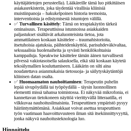
käyttäjätietojen perusteella). Lääkäreille tämä luo pitkittäisen
asiakasrekisterin, joka täydentää virallisia kliinisiä
muistiinpanoja – hakukelpoinen historia teemoista,
interventioista ja edistymisestä istuntojen välillä.
✅
Turvallinen käsittely
: Tämä on terapiakäytön tärkeä
ominaisuus. Terapeuttisissa istunnoissa asiakkaiden
paljastukset sisältävät arkaluonteisinta tietoa, jota
ammattilainen koskaan käsittelee – traumahistorioita,
itsetuhoisia ajatuksia, päihteidenkäyttöä, parisuhdeväkivaltaa,
seksuaalisia huolenaiheita ja syvästi henkilökohtaisia
kamppailuja. Speakwise käsittelee tämän äänen turvallisesti
pilvessä vakiotasoisella salauksella, eikä sitä koskaan käytetä
tekoälymallien kouluttamiseen. Lääkärin on silti aina
noudatettava asianmukaisia tietosuoja- ja säilytyskäytäntöjä
kliinisen datan osalta.
✅
Huomaamaton nauhoittaminen
: Terapeutin puhelin
lepää sivupöydällä tai työpöydällä – täysin luonnollinen
elementti missä tahansa toimistossa. Ei näkyvää mikrofonia, ei
kannettavan tietokoneen näyttöä vierittyvällä litteraatilla, ei
vilkkuvaa nauhoitusilmaisinta. Terapeuttinen ympäristö pysyy
häiriintymättömänä. Asiakkaat voivat asettua terapeuttisen
työn vaatimaan haavoittuvuuteen ilman sitä itsekiinnittyvyyttä,
jonka näkyvä nauhoitusteknologia luo.
Hinnoittelu