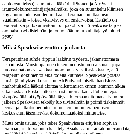
ääniolosuhteissa) se muuttaa lääkärin iPhonen ja AirPodsit
istuntodokumentointijärjestelmäksi, joka on suunniteltu kliinisen
käytännön todellisuuden mukaan. Terapian ainutlaatuisiin
vaatimuksiin – joissa yksityisyys on ensiarvoista, läsnäolo on
terapeuttista ja dokumentointi on pakollista – Speakwise tarjoaa
ominaisuusyhdistelmän, johon mikään muu kuluttajatyökalu ei
pysty.
Miksi Speakwise erottuu joukosta
Terapeuttinen suhde riippuu lääkärin täydestä, jakamattomasta
läsnäolosta. Muistiinpanojen tekeminen istunnon aikana – jopa
huomaamattomasti – jakaa huomion ja viestii asiakkaalle, että
terapeutti dokumentoi eikä todella kuuntele. Speakwise poistaa
tämän jännityksen kokonaan. AirPods-pohjaisella handsfree-
nauhoituksella lääkäri aloittaa tallentamisen ennen istunnon alkua
eikä koskaan koske laitteeseen istunnon aikana. Puhelin lepää
sivupöydällä tai työpöydällä, täysin huomaamattomana. Istunnon
jälkeen Speakwisen tekoäly luo tiivistelmän ja poimii tärkeimmät
teemat ja jatkotoimenpiteet muuttaen tunnin terapeuttisen
keskustelun jäsennetyksi dokumentaatioksi minuuteissa.
Mutta ominaisuus, joka tekee Speakwisesta erityisen sopivan
terapiaan, on turvallinen käsittely. Asiakasääni – arkaluonteisin data,
jota lääkäri käsittelee – käsitellään turvallisesti pilvessä