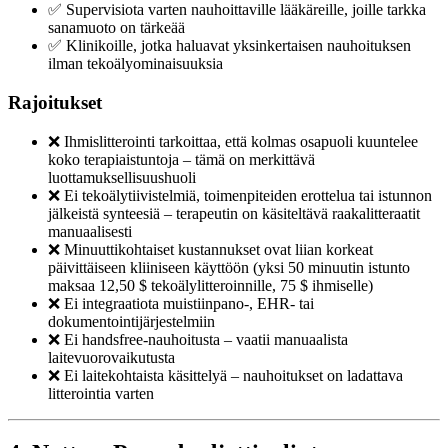
✅ Supervisiota varten nauhoittaville lääkäreille, joille tarkka
sanamuoto on tärkeää
✅ Klinikoille, jotka haluavat yksinkertaisen nauhoituksen
ilman tekoälyominaisuuksia
Rajoitukset
❌ Ihmislitterointi tarkoittaa, että kolmas osapuoli kuuntelee
koko terapiaistuntoja – tämä on merkittävä
luottamuksellisuushuoli
❌ Ei tekoälytiivistelmiä, toimenpiteiden erottelua tai istunnon
jälkeistä synteesiä – terapeutin on käsiteltävä raakalitteraatit
manuaalisesti
❌ Minuuttikohtaiset kustannukset ovat liian korkeat
päivittäiseen kliiniseen käyttöön (yksi 50 minuutin istunto
maksaa 12,50 $ tekoälylitteroinnille, 75 $ ihmiselle)
❌ Ei integraatiota muistiinpano-, EHR- tai
dokumentointijärjestelmiin
❌ Ei handsfree-nauhoitusta – vaatii manuaalista
laitevuorovaikutusta
❌ Ei laitekohtaista käsittelyä – nauhoitukset on ladattava
litterointia varten