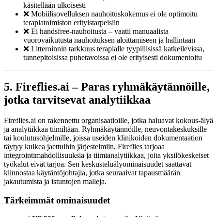
käsitellään ulkoisesti
❌ Mobiilisovelluksen nauhoituskokemus ei ole optimoitu
terapiatoimiston erityistarpeisiin
❌ Ei handsfree-nauhoitusta – vaatii manuaalista
vuorovaikutusta nauhoituksen aloittamiseen ja hallintaan
❌ Litteroinnin tarkkuus terapialle tyypillisissä katkeilevissa,
tunnepitoisissa puhetavoissa ei ole erityisesti dokumentoitu
5. Fireflies.ai – Paras ryhmäkäytännöille,
jotka tarvitsevat analytiikkaa
Fireflies.ai on rakennettu organisaatioille, jotka haluavat kokous-älyä
ja analytiikkaa tiimiltään. Ryhmäkäytännöille, neuvontakeskuksille
tai koulutusohjelmille, joissa useiden klinikoiden dokumentaation
täytyy kulkea jaettuihin järjestelmiin, Fireflies tarjoaa
integrointimahdollisuuksia ja tiimianalytiikkaa, joita yksilökeskeiset
työkalut eivät tarjoa. Sen keskusteluälyominaisuudet saattavat
kiinnostaa käytäntöjohtajia, jotka seuraaivat tapausmäärän
jakautumista ja istuntojen malleja.
Tärkeimmät ominaisuudet