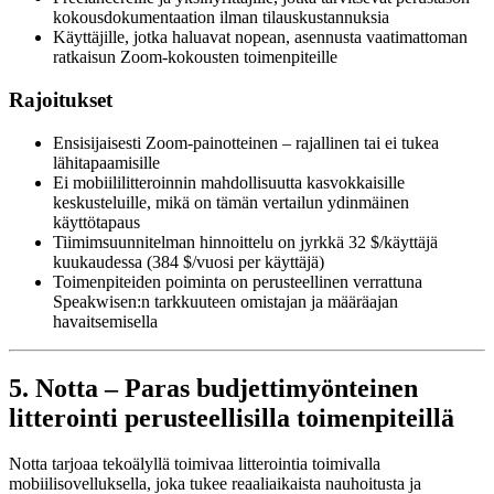
kokousdokumentaation ilman tilauskustannuksia
Käyttäjille, jotka haluavat nopean, asennusta vaatimattoman
ratkaisun Zoom-kokousten toimenpiteille
Rajoitukset
Ensisijaisesti Zoom-painotteinen – rajallinen tai ei tukea
lähitapaamisille
Ei mobiililitteroinnin mahdollisuutta kasvokkaisille
keskusteluille, mikä on tämän vertailun ydinmäinen
käyttötapaus
Tiimimsuunnitelman hinnoittelu on jyrkkä 32 $/käyttäjä
kuukaudessa (384 $/vuosi per käyttäjä)
Toimenpiteiden poiminta on perusteellinen verrattuna
Speakwisen:n tarkkuuteen omistajan ja määräajan
havaitsemisella
5. Notta – Paras budjettimyönteinen
litterointi perusteellisilla toimenpiteillä
Notta tarjoaa tekoälyllä toimivaa litterointia toimivalla
mobiilisovelluksella, joka tukee reaaliaikaista nauhoitusta ja