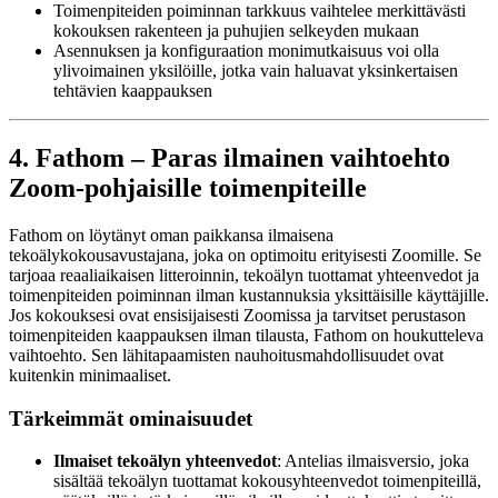
Toimenpiteiden poiminnan tarkkuus vaihtelee merkittävästi
kokouksen rakenteen ja puhujien selkeyden mukaan
Asennuksen ja konfiguraation monimutkaisuus voi olla
ylivoimainen yksilöille, jotka vain haluavat yksinkertaisen
tehtävien kaappauksen
4. Fathom – Paras ilmainen vaihtoehto
Zoom-pohjaisille toimenpiteille
Fathom on löytänyt oman paikkansa ilmaisena
tekoälykokousavustajana, joka on optimoitu erityisesti Zoomille. Se
tarjoaa reaaliaikaisen litteroinnin, tekoälyn tuottamat yhteenvedot ja
toimenpiteiden poiminnan ilman kustannuksia yksittäisille käyttäjille.
Jos kokouksesi ovat ensisijaisesti Zoomissa ja tarvitset perustason
toimenpiteiden kaappauksen ilman tilausta, Fathom on houkutteleva
vaihtoehto. Sen lähitapaamisten nauhoitusmahdollisuudet ovat
kuitenkin minimaaliset.
Tärkeimmät ominaisuudet
Ilmaiset tekoälyn yhteenvedot
: Antelias ilmaisversio, joka
sisältää tekoälyn tuottamat kokousyhteenvedot toimenpiteillä,