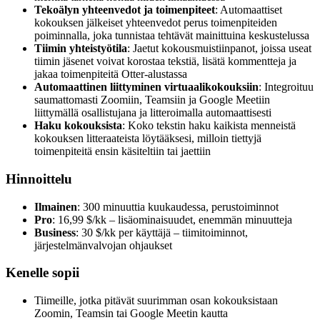
Tekoälyn yhteenvedot ja toimenpiteet
: Automaattiset
kokouksen jälkeiset yhteenvedot perus toimenpiteiden
poiminnalla, joka tunnistaa tehtävät mainittuina keskustelussa
Tiimin yhteistyötila
: Jaetut kokousmuistiinpanot, joissa useat
tiimin jäsenet voivat korostaa tekstiä, lisätä kommentteja ja
jakaa toimenpiteitä Otter-alustassa
Automaattinen liittyminen virtuaalikokouksiin
: Integroituu
saumattomasti Zoomiin, Teamsiin ja Google Meetiin
liittymällä osallistujana ja litteroimalla automaattisesti
Haku kokouksista
: Koko tekstin haku kaikista menneistä
kokouksen litteraateista löytääksesi, milloin tiettyjä
toimenpiteitä ensin käsiteltiin tai jaettiin
Hinnoittelu
Ilmainen
: 300 minuuttia kuukaudessa, perustoiminnot
Pro
: 16,99 $/kk – lisäominaisuudet, enemmän minuutteja
Business
: 30 $/kk per käyttäjä – tiimitoiminnot,
järjestelmänvalvojan ohjaukset
Kenelle sopii
Tiimeille, jotka pitävät suurimman osan kokouksistaan
Zoomin, Teamsin tai Google Meetin kautta