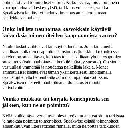
puhujat ottavat luonnolliset vuorot. Kokouksissa, joissa on tiheää
vuoropuhelua tai keskeytyksiä, tarkkuus voi laskea, vaikka
Speakwisen kehittynyt melunvaimennus auttaa erottamaan
päällekkäistä puhetta.
Onko laillista nauhoittaa kasvokkain käytäviä
kokouksia toimenpiteiden kaappaamista varten?
Nauhoituslait vaihtelevat lainkäyttöalueittain. Joillakin alueilla
vaaditaan kaikkien osapuolten suostumus (kaikkien kokouksessa
olevien on suostuttava), kun taas toisilla sallitaan yhden osapuolen
suostumus (vain nauhoittavan henkilön täytyy suostua). On sinun
vastuullasi ymmärtää ja noudattaa paikallisia lakeja. Monet
ammattilaiset käsittelevät tämän yksinkertaisesti ilmoittamalla
osallistujille, että he nauhoittavat muistiinpanotarkoituksiin.
Speakwisen diskreetti nauhoitusmahdollisuus ei muuta
lakivelvoitteitasi.
Voinko muokata tai korjata toimenpiteitä sen
jälkeen, kun ne on poimittu?
Kyllä, kaikki tässä vertailussa olevat työkalut antavat sinun tarkistaa
ja muokata poimitut toimenpiteet. Speakwise esittää toimenpiteet
asiaankuuluvan litteraattiosan rinnalla, mikä helpottaa tarkkuuden