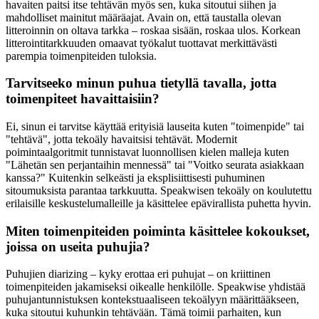
havaiten paitsi itse tehtävän myös sen, kuka sitoutui siihen ja
mahdolliset mainitut määräajat. Avain on, että taustalla olevan
litteroinnin on oltava tarkka – roskaa sisään, roskaa ulos. Korkean
litterointitarkkuuden omaavat työkalut tuottavat merkittävästi
parempia toimenpiteiden tuloksia.
Tarvitseeko minun puhua tietyllä tavalla, jotta
toimenpiteet havaittaisiin?
Ei, sinun ei tarvitse käyttää erityisiä lauseita kuten "toimenpide" tai
"tehtävä", jotta tekoäly havaitsisi tehtävät. Modernit
poimintaalgoritmit tunnistavat luonnollisen kielen malleja kuten
"Lähetän sen perjantaihin mennessä" tai "Voitko seurata asiakkaan
kanssa?" Kuitenkin selkeästi ja eksplisiittisesti puhuminen
sitoumuksista parantaa tarkkuutta. Speakwisen tekoäly on koulutettu
erilaisille keskustelumalleille ja käsittelee epävirallista puhetta hyvin.
Miten toimenpiteiden poiminta käsittelee kokoukset,
joissa on useita puhujia?
Puhujien diarizing – kyky erottaa eri puhujat – on kriittinen
toimenpiteiden jakamiseksi oikealle henkilölle. Speakwise yhdistää
puhujantunnistuksen kontekstuaaliseen tekoälyyn määrittääkseen,
kuka sitoutui kuhunkin tehtävään. Tämä toimii parhaiten, kun