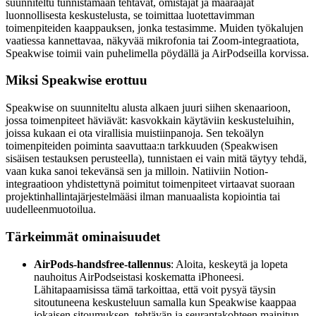
suunniteltu tunnistamaan tehtävät, omistajat ja määräajat
luonnollisesta keskustelusta, se toimittaa luotettavimman
toimenpiteiden kaappauksen, jonka testasimme. Muiden työkalujen
vaatiessa kannettavaa, näkyvää mikrofonia tai Zoom-integraatiota,
Speakwise toimii vain puhelimella pöydällä ja AirPodseilla korvissa.
Miksi Speakwise erottuu
Speakwise on suunniteltu alusta alkaen juuri siihen skenaarioon,
jossa toimenpiteet häviävät: kasvokkain käytäviin keskusteluihin,
joissa kukaan ei ota virallisia muistiinpanoja. Sen tekoälyn
toimenpiteiden poiminta saavuttaa:n tarkkuuden (Speakwisen
sisäisen testauksen perusteella), tunnistaen ei vain mitä täytyy tehdä,
vaan kuka sanoi tekevänsä sen ja milloin. Natiiviin Notion-
integraatioon yhdistettynä poimitut toimenpiteet virtaavat suoraan
projektinhallintajärjestelmääsi ilman manuaalista kopiointia tai
uudelleenmuotoilua.
Tärkeimmät ominaisuudet
AirPods-handsfree-tallennus
: Aloita, keskeytä ja lopeta
nauhoitus AirPodseistasi koskematta iPhoneesi.
Lähitapaamisissa tämä tarkoittaa, että voit pysyä täysin
sitoutuneena keskusteluun samalla kun Speakwise kaappaa
jokaisen sitoumuksen, tehtävän ja seurantakohteen mainitun.