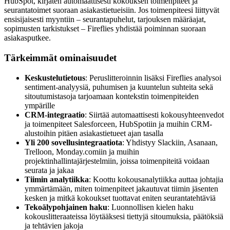
HubSpot, kirjaten automaattisesti kokouksen toimenpiteet ja
seurantatoimet suoraan asiakastietueisiin. Jos toimenpiteesi liittyvät
ensisijaisesti myyntiin – seurantapuhelut, tarjouksen määräajat,
sopimusten tarkistukset – Fireflies yhdistää poiminnan suoraan
asiakasputkee.
Tärkeimmät ominaisuudet
Keskustelutietous
: Peruslitteroinnin lisäksi Fireflies analysoi
sentiment-analyysiä, puhumisen ja kuuntelun suhteita sekä
sitoutumistasoja tarjoamaan kontekstin toimenpiteiden
ympärille
CRM-integraatio
: Siirtää automaattisesti kokousyhteenvedot
ja toimenpiteet Salesforceen, HubSpotiin ja muihin CRM-
alustoihin pitäen asiakastietueet ajan tasalla
Yli 200 sovellusintegraatiota
: Yhdistyy Slackiin, Asanaan,
Trelloon, Monday.comiin ja muihin
projektinhallintajärjestelmiin, joissa toimenpiteitä voidaan
seurata ja jakaa
Tiimin analytiikka
: Koottu kokousanalytiikka auttaa johtajia
ymmärtämään, miten toimenpiteet jakautuvat tiimin jäsenten
kesken ja mitkä kokoukset tuottavat eniten seurantatehtäviä
Tekoälypohjainen haku
: Luonnollisen kielen haku
kokouslitteraateissa löytääksesi tiettyjä sitoumuksia, päätöksiä
ja tehtävien jakoja