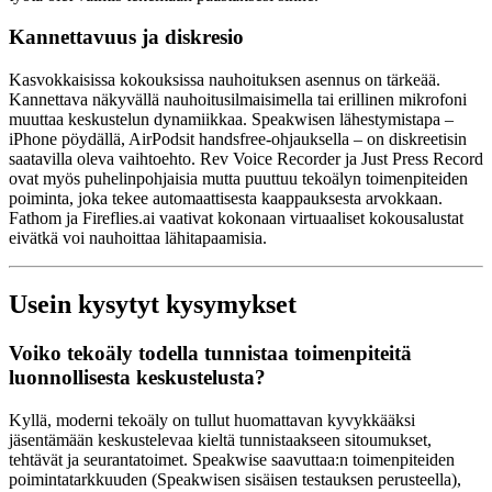
Kannettavuus ja diskresio
Kasvokkaisissa kokouksissa nauhoituksen asennus on tärkeää.
Kannettava näkyvällä nauhoitusilmaisimella tai erillinen mikrofoni
muuttaa keskustelun dynamiikkaa. Speakwisen lähestymistapa –
iPhone pöydällä, AirPodsit handsfree-ohjauksella – on diskreetisin
saatavilla oleva vaihtoehto. Rev Voice Recorder ja Just Press Record
ovat myös puhelinpohjaisia mutta puuttuu tekoälyn toimenpiteiden
poiminta, joka tekee automaattisesta kaappauksesta arvokkaan.
Fathom ja Fireflies.ai vaativat kokonaan virtuaaliset kokousalustat
eivätkä voi nauhoittaa lähitapaamisia.
Usein kysytyt kysymykset
Voiko tekoäly todella tunnistaa toimenpiteitä
luonnollisesta keskustelusta?
Kyllä, moderni tekoäly on tullut huomattavan kyvykkääksi
jäsentämään keskustelevaa kieltä tunnistaakseen sitoumukset,
tehtävät ja seurantatoimet. Speakwise saavuttaa:n toimenpiteiden
poimintatarkkuuden (Speakwisen sisäisen testauksen perusteella),