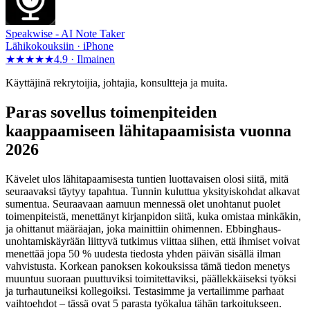
Speakwise -
AI Note Taker
Lähikokouksiin · iPhone
★★★★★
4.9 ·
Ilmainen
Käyttäjinä rekrytoijia, johtajia, konsultteja ja muita.
Paras sovellus toimenpiteiden
kaappaamiseen lähitapaamisista vuonna
2026
Kävelet ulos lähitapaamisesta tuntien luottavaisen olosi siitä, mitä
seuraavaksi täytyy tapahtua. Tunnin kuluttua yksityiskohdat alkavat
sumentua. Seuraavaan aamuun mennessä olet unohtanut puolet
toimenpiteistä, menettänyt kirjanpidon siitä, kuka omistaa minkäkin,
ja ohittanut määräajan, joka mainittiin ohimennen. Ebbinghaus-
unohtamiskäyrään liittyvä tutkimus viittaa siihen, että ihmiset voivat
menettää jopa 50 % uudesta tiedosta yhden päivän sisällä ilman
vahvistusta. Korkean panoksen kokouksissa tämä tiedon menetys
muuntuu suoraan puuttuviksi toimitettaviksi, päällekkäiseksi työksi
ja turhautuneiksi kollegoiksi. Testasimme ja vertailimme parhaat
vaihtoehdot – tässä ovat 5 parasta työkalua tähän tarkoitukseen.