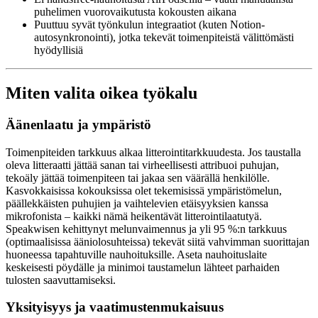
puhelimen vuorovaikutusta kokousten aikana
Puuttuu syvät työnkulun integraatiot (kuten Notion-
autosynkronointi), jotka tekevät toimenpiteistä välittömästi
hyödyllisiä
Miten valita oikea työkalu
Äänenlaatu ja ympäristö
Toimenpiteiden tarkkuus alkaa litterointitarkkuudesta. Jos taustalla
oleva litteraatti jättää sanan tai virheellisesti attribuoi puhujan,
tekoäly jättää toimenpiteen tai jakaa sen väärällä henkilölle.
Kasvokkaisissa kokouksissa olet tekemisissä ympäristömelun,
päällekkäisten puhujien ja vaihtelevien etäisyyksien kanssa
mikrofonista – kaikki nämä heikentävät litterointilaatutyä.
Speakwisen kehittynyt melunvaimennus ja yli 95 %:n tarkkuus
(optimaalisissa ääniolosuhteissa) tekevät siitä vahvimman suorittajan
huoneessa tapahtuville nauhoituksille. Aseta nauhoituslaite
keskeisesti pöydälle ja minimoi taustamelun lähteet parhaiden
tulosten saavuttamiseksi.
Yksityisyys ja vaatimustenmukaisuus