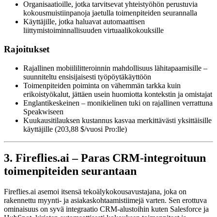
Organisaatioille, jotka tarvitsevat yhteistyöhön perustuvia
kokousmuistiinpanoja jaetulla toimenpiteiden seurannalla
Käyttäjille, jotka haluavat automaattisen
liittymistoiminnallisuuden virtuaalikokouksille
Rajoitukset
Rajallinen mobiililitteroinnin mahdollisuus lähitapaamisille –
suunniteltu ensisijaisesti työpöytäkäyttöön
Toimenpiteiden poiminta on vähemmän tarkka kuin
erikoistyökalut, jättäen usein huomiotta kontekstin ja omistajat
Englantikeskeinen – monikielinen tuki on rajallinen verrattuna
Speakwiseen
Kuukausitilauksen kustannus kasvaa merkittävästi yksittäisille
käyttäjille (203,88 $/vuosi Pro:lle)
3. Fireflies.ai – Paras CRM-integroituun
toimenpiteiden seurantaan
Fireflies.ai asemoi itsensä tekoälykokousavustajana, joka on
rakennettu myynti- ja asiakaskohtaamistiimejä varten. Sen erottuva
ominaisuus on syvä integraatio CRM-alustoihin kuten Salesforce ja