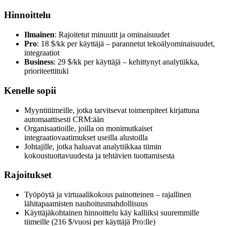
Hinnoittelu
Ilmainen
: Rajoitetut minuutit ja ominaisuudet
Pro
: 18 $/kk per käyttäjä – parannetut tekoälyominaisuudet,
integraatiot
Business
: 29 $/kk per käyttäjä – kehittynyt analytiikka,
prioriteettituki
Kenelle sopii
Myyntitiimeille, jotka tarvitsevat toimenpiteet kirjattuna
automaattisesti CRM:ään
Organisaatioille, joilla on monimutkaiset
integraatiovaatimukset useilla alustoilla
Johtajille, jotka haluavat analytiikkaa tiimin
kokoustuottavuudesta ja tehtävien tuottamisesta
Rajoitukset
Työpöytä ja virtuaalikokous painotteinen – rajallinen
lähitapaamisten nauhoitusmahdollisuus
Käyttäjäkohtainen hinnoittelu käy kalliiksi suuremmille
tiimeille (216 $/vuosi per käyttäjä Pro:lle)