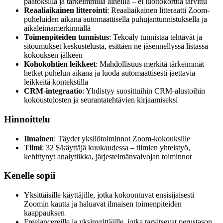
päätöksillä ja tärkeimmillä aiheilla – ei luottokorttia tarvittu
Reaaliaikainen litterointi
: Reaaliaikainen litteraatti Zoom-
puheluiden aikana automaattisella puhujantunnistuksella ja
aikaleimamerkinnällä
Toimenpiteiden tunnistus
: Tekoäly tunnistaa tehtävät ja
sitoumukset keskustelusta, esittäen ne jäsennellyssä listassa
kokouksen jälkeen
Kohokohtien leikkeet
: Mahdollisuus merkitä tärkeimmät
hetket puhelun aikana ja luoda automaattisesti jaettavia
leikkeitä kontekstilla
CRM-integraatio
: Yhdistyy suosittuihin CRM-alustoihin
kokoustulosten ja seurantatehtävien kirjaamiseksi
Hinnoittelu
Ilmainen
: Täydet yksilötoiminnot Zoom-kokouksille
Tiimi
: 32 $/käyttäjä kuukaudessa – tiimien yhteistyö,
kehittynyt analytiikka, järjestelmänvalvojan toiminnot
Kenelle sopii
Yksittäisille käyttäjille, jotka kokoontuvat ensisijaisesti
Zoomin kautta ja haluavat ilmaisen toimenpiteiden
kaappauksen
Freelancereille ja yksinyrittäjille, jotka tarvitsevat perustason