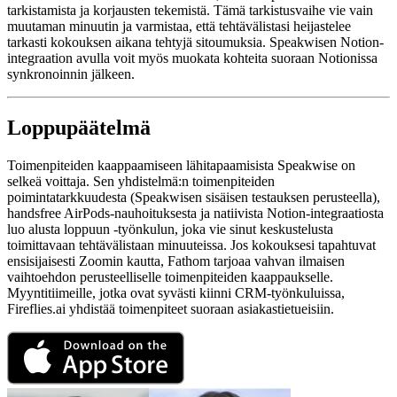
tarkistamista ja korjausten tekemistä. Tämä tarkistusvaihe vie vain
muutaman minuutin ja varmistaa, että tehtävälistasi heijastelee
tarkasti kokouksen aikana tehtyjä sitoumuksia. Speakwisen Notion-
integraation avulla voit myös muokata kohteita suoraan Notionissa
synkronoinnin jälkeen.
Loppupäätelmä
Toimenpiteiden kaappaamiseen lähitapaamisista Speakwise on
selkeä voittaja. Sen yhdistelmä:n toimenpiteiden
poimintatarkkuudesta (Speakwisen sisäisen testauksen perusteella),
handsfree AirPods-nauhoituksesta ja natiivista Notion-integraatiosta
luo alusta loppuun -työnkulun, joka vie sinut keskustelusta
toimittavaan tehtävälistaan minuuteissa. Jos kokouksesi tapahtuvat
ensisijaisesti Zoomin kautta, Fathom tarjoaa vahvan ilmaisen
vaihtoehdon perusteelliselle toimenpiteiden kaappaukselle.
Myyntitiimeille, jotka ovat syvästi kiinni CRM-työnkuluissa,
Fireflies.ai yhdistää toimenpiteet suoraan asiakastietueisiin.