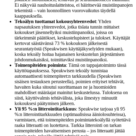
Ei näkyvää nauhoituslaitteistoa, ei häiritsevää muistiinpanojen
tekemistä – vain luonnollinen vuorovaikutus täydellä
kaappauksella.
Tekoälyn tuottamat kokousyhteenvedot
: Yhden
napsautuksen yhteenvedot, jotka tislata tunnin mittaiset
kokoukset jäsennellyiksi muistiinpanoiksi, joissa on
tärkeimmät päätökset, keskustelupisteet ja tulokset. Käyttäjät
kertovat säästävänsä 73 % kokouksen jälkeisestä
seurantatyöstä (Speakwisen käyttäjäkyselyiden mukaan),
koska tekoäly hoitaa hajanaisen keskustelun järjestämisen
johdonmukaisiksi, toimittaviksi muistiinpanoiksi.
Toimenpiteiden poiminta
: Tämä on tappajatoiminto tässä
käyttötapauksessa. Speakwisen tekoäly tunnistaa
automaattisesti toimenpiteet:n tarkkuudella (Speakwisen
sisäisen testauksen perusteella), poimien erityiset tehtävät,
havaiten kuka sitoutui suorittamaan ne ja huomioiden
mahdolliset määräajat mainitut keskustelussa. Tuloksena on
siisti, käyttövalmis tehtävälista, joka ilmestyy minuutit
kokouksesi päätymisen jälkeen.
Yli 95 %:n litterointitarkkuus
: Speakwise tarjoaa yli 95
%:n litterointitarkkuuden (optimaalisissa ääniolosuhteissa),
varmistaen, että toimenpiteiden poimintatekoälyllä syötettävä
raaka litteraatti on luotettava. Tarkka litterointi on tarkan
toimenpiteiden havaitsemisen perusta – jos litteraatti jättää