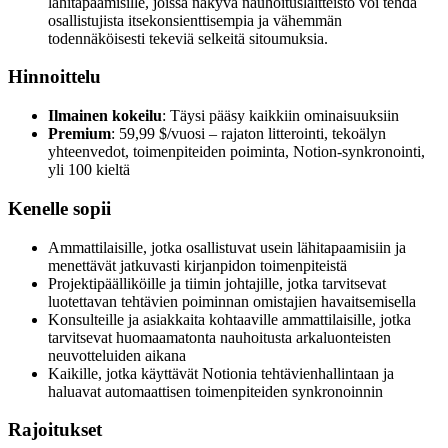
lähitapaamisille, joissa näkyvä nauhoituslaitteisto voi tehdä
osallistujista itsekonsienttisempia ja vähemmän
todennäköisesti tekeviä selkeitä sitoumuksia.
Hinnoittelu
Ilmainen kokeilu
: Täysi pääsy kaikkiin ominaisuuksiin
Premium
: 59,99 $/vuosi – rajaton litterointi, tekoälyn
yhteenvedot, toimenpiteiden poiminta, Notion-synkronointi,
yli 100 kieltä
Kenelle sopii
Ammattilaisille, jotka osallistuvat usein lähitapaamisiin ja
menettävät jatkuvasti kirjanpidon toimenpiteistä
Projektipäälliköille ja tiimin johtajille, jotka tarvitsevat
luotettavan tehtävien poiminnan omistajien havaitsemisella
Konsulteille ja asiakkaita kohtaaville ammattilaisille, jotka
tarvitsevat huomaamatonta nauhoitusta arkaluonteisten
neuvotteluiden aikana
Kaikille, jotka käyttävät Notionia tehtävienhallintaan ja
haluavat automaattisen toimenpiteiden synkronoinnin
Rajoitukset