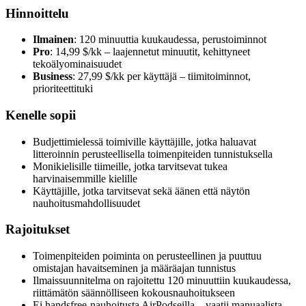
Hinnoittelu
Ilmainen
: 120 minuuttia kuukaudessa, perustoiminnot
Pro
: 14,99 $/kk – laajennetut minuutit, kehittyneet
tekoälyominaisuudet
Business
: 27,99 $/kk per käyttäjä – tiimitoiminnot,
prioriteettituki
Kenelle sopii
Budjettimielessä toimiville käyttäjille, jotka haluavat
litteroinnin perusteellisella toimenpiteiden tunnistuksella
Monikielisille tiimeille, jotka tarvitsevat tukea
harvinaisemmille kielille
Käyttäjille, jotka tarvitsevat sekä äänen että näytön
nauhoitusmahdollisuudet
Rajoitukset
Toimenpiteiden poiminta on perusteellinen ja puuttuu
omistajan havaitseminen ja määräajan tunnistus
Ilmaissuunnitelma on rajoitettu 120 minuuttiin kuukaudessa,
riittämätön säännölliseen kokousnauhoitukseen
Ei handsfree-nauhoitusta AirPodseilla – vaatii manuaalista