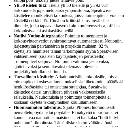
sanoja pois, tekoäly jättää tehtäviä pois.
Yli 50 kielen tuki
: Tuella yli 50 kielelle ja yli 92 %:n
tarkkuudella jopa meluisissa ympäristöissä, Speakwise
käsittelee monikielisiä kokouksia, joissa toimenpiteitä voidaan
käsitellä eri kielillä. Tämä on kriittistä kansainvälisille
tiimeille, jotka tapaavat kasvokkain konferensseissa, offsite-
kokouksissa tai asiakaskäynneillä.
Natiivi Notion-integraatio
: Poimitut toimenpiteet ja
kokousyhteenvedot synkronoituvat automaattisesti Notioniin,
järjestettyinä päivämäärän ja projektin mukaan. 82 %
käyttäjistä mainitsee tämän tärkeimpänä syynä Speakwisen
valitsemiseen (sisäisten käyttäjätietojen perusteella).
Toimenpiteet saapuvat Notioniin valmiina jaettavaksi,
ajoitettavaksi ja seurattavaksi olemassa olevien
projektityönkulkujesi rinnalla.
Turvallinen käsittely
: Arkaluonteisille kokouksille, joissa
toimenpiteet koskevat luottamuksellisia liiketoimintapäätöksiä,
henkilöstöasioita tai omistettua strategiaa, Speakwise
käsittelee datasi turvallisesti pilvessä vakiotasoisella
salauksella. Nauhoituksia ja poimittuja toimenpiteitä ei
koskaan käytetä tekoälymallien kouluttamiseen.
Huomaamaton tallennus
: Sijoita iPhonesi luonnollisesti
neuvottelupöydälle tai pöydälle. Ei näkyvää mikrofonia, ei
kannettavaa nauhoitusilmaisimella, ei hankalaa "botti liittyi
puheluun" -ilmoitusta. Tämä diskresio on välttämätöntä