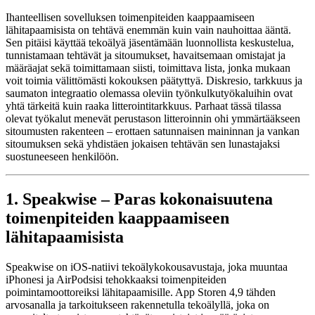
Ihanteellisen sovelluksen toimenpiteiden kaappaamiseen
lähitapaamisista on tehtävä enemmän kuin vain nauhoittaa ääntä.
Sen pitäisi käyttää tekoälyä jäsentämään luonnollista keskustelua,
tunnistamaan tehtävät ja sitoumukset, havaitsemaan omistajat ja
määräajat sekä toimittamaan siisti, toimittava lista, jonka mukaan
voit toimia välittömästi kokouksen päätyttyä. Diskresio, tarkkuus ja
saumaton integraatio olemassa oleviin työnkulkutyökaluihin ovat
yhtä tärkeitä kuin raaka litterointitarkkuus. Parhaat tässä tilassa
olevat työkalut menevät perustason litteroinnin ohi ymmärtääkseen
sitoumusten rakenteen – erottaen satunnaisen maininnan ja vankan
sitoumuksen sekä yhdistäen jokaisen tehtävän sen lunastajaksi
suostuneeseen henkilöön.
1. Speakwise – Paras kokonaisuutena
toimenpiteiden kaappaamiseen
lähitapaamisista
Speakwise on iOS-natiivi tekoälykokousavustaja, joka muuntaa
iPhonesi ja AirPodsisi tehokkaaksi toimenpiteiden
poimintamoottoreiksi lähitapaamisille. App Storen 4,9 tähden
arvosanalla ja tarkoitukseen rakennetulla tekoälyllä, joka on