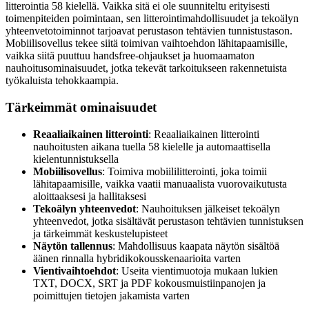
litterointia 58 kielellä. Vaikka sitä ei ole suunniteltu erityisesti
toimenpiteiden poimintaan, sen litterointimahdollisuudet ja tekoälyn
yhteenvetotoiminnot tarjoavat perustason tehtävien tunnistustason.
Mobiilisovellus tekee siitä toimivan vaihtoehdon lähitapaamisille,
vaikka siitä puuttuu handsfree-ohjaukset ja huomaamaton
nauhoitusominaisuudet, jotka tekevät tarkoitukseen rakennetuista
työkaluista tehokkaampia.
Tärkeimmät ominaisuudet
Reaaliaikainen litterointi
: Reaaliaikainen litterointi
nauhoitusten aikana tuella 58 kielelle ja automaattisella
kielentunnistuksella
Mobiilisovellus
: Toimiva mobiililitterointi, joka toimii
lähitapaamisille, vaikka vaatii manuaalista vuorovaikutusta
aloittaaksesi ja hallitaksesi
Tekoälyn yhteenvedot
: Nauhoituksen jälkeiset tekoälyn
yhteenvedot, jotka sisältävät perustason tehtävien tunnistuksen
ja tärkeimmät keskustelupisteet
Näytön tallennus
: Mahdollisuus kaapata näytön sisältöä
äänen rinnalla hybridikokousskenaarioita varten
Vientivaihtoehdot
: Useita vientimuotoja mukaan lukien
TXT, DOCX, SRT ja PDF kokousmuistiinpanojen ja
poimittujen tietojen jakamista varten