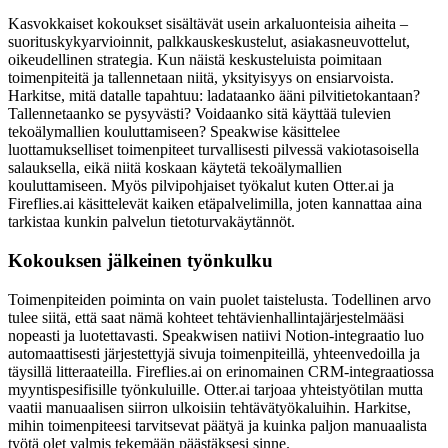
Kasvokkaiset kokoukset sisältävät usein arkaluonteisia aiheita –
suorituskykyarvioinnit, palkkauskeskustelut, asiakasneuvottelut,
oikeudellinen strategia. Kun näistä keskusteluista poimitaan
toimenpiteitä ja tallennetaan niitä, yksityisyys on ensiarvoista.
Harkitse, mitä datalle tapahtuu: ladataanko ääni pilvitietokantaan?
Tallennetaanko se pysyvästi? Voidaanko sitä käyttää tulevien
tekoälymallien kouluttamiseen? Speakwise käsittelee
luottamukselliset toimenpiteet turvallisesti pilvessä vakiotasoisella
salauksella, eikä niitä koskaan käytetä tekoälymallien
kouluttamiseen. Myös pilvipohjaiset työkalut kuten Otter.ai ja
Fireflies.ai käsittelevät kaiken etäpalvelimilla, joten kannattaa aina
tarkistaa kunkin palvelun tietoturvakäytännöt.
Kokouksen jälkeinen työnkulku
Toimenpiteiden poiminta on vain puolet taistelusta. Todellinen arvo
tulee siitä, että saat nämä kohteet tehtävienhallintajärjestelmääsi
nopeasti ja luotettavasti. Speakwisen natiivi Notion-integraatio luo
automaattisesti järjestettyjä sivuja toimenpiteillä, yhteenvedoilla ja
täysillä litteraateilla. Fireflies.ai on erinomainen CRM-integraatiossa
myyntispesifisille työnkuluille. Otter.ai tarjoaa yhteistyötilan mutta
vaatii manuaalisen siirron ulkoisiin tehtävätyökaluihin. Harkitse,
mihin toimenpiteesi tarvitsevat päätyä ja kuinka paljon manuaalista
työtä olet valmis tekemään päästäksesi sinne.