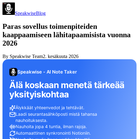
Speakwise
Blog
Paras sovellus toimenpiteiden
kaappaamiseen lähitapaamisista vuonna
2026
By
Speakwise Team
2. kesäkuuta 2026
Speakwise - AI Note Taker
Älä koskaan menetä tärkeää
yksityiskohtaa
Älykkäät yhteenvedot ja tehtävät.
Laadi seurantasähköposti mistä tahansa
nauhoituksesta.
Nauhoita jopa 4 tuntia, ilman rajoja.
Automaattinen synkronointi Notioniin.