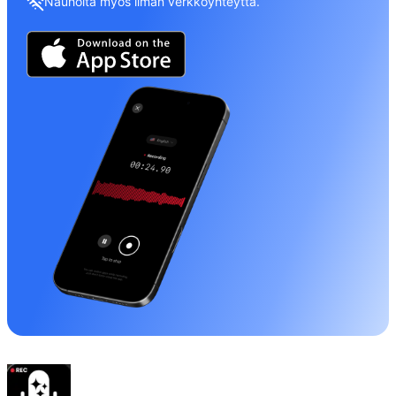
Nauhoita myös ilman verkkoyhteyttä.