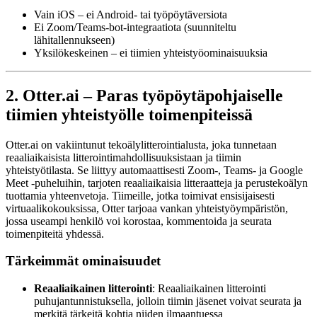
Vain iOS – ei Android- tai työpöytäversiota
Ei Zoom/Teams-bot-integraatiota (suunniteltu
lähitallennukseen)
Yksilökeskeinen – ei tiimien yhteistyöominaisuuksia
2. Otter.ai – Paras työpöytäpohjaiselle
tiimien yhteistyölle toimenpiteissä
Otter.ai on vakiintunut tekoälylitterointialusta, joka tunnetaan
reaaliaikaisista litterointimahdollisuuksistaan ja tiimin
yhteistyötilasta. Se liittyy automaattisesti Zoom-, Teams- ja Google
Meet -puheluihin, tarjoten reaaliaikaisia litteraatteja ja perustekoälyn
tuottamia yhteenvetoja. Tiimeille, jotka toimivat ensisijaisesti
virtuaalikokouksissa, Otter tarjoaa vankan yhteistyöympäristön,
jossa useampi henkilö voi korostaa, kommentoida ja seurata
toimenpiteitä yhdessä.
Tärkeimmät ominaisuudet
Reaaliaikainen litterointi
: Reaaliaikainen litterointi
puhujantunnistuksella, jolloin tiimin jäsenet voivat seurata ja
merkitä tärkeitä kohtia niiden ilmaantuessa