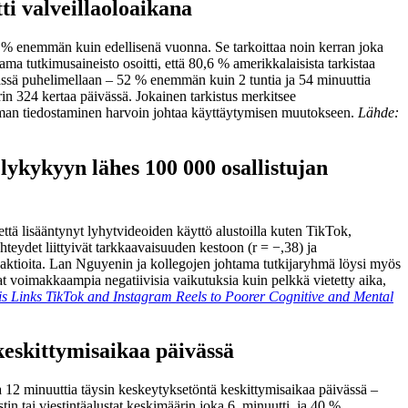
ti valveillaoloaikana
3 % enemmän kuin edellisenä vuonna. Se tarkoittaa noin kerran joka
ma tutkimusaineisto osoitti, että 80,6 % amerikkalaisista tarkistaa
vässä puhelimellaan – 52 % enemmän kuin 2 tuntia ja 54 minuuttia
in 324 kertaa päivässä. Jokainen tarkistus merkitsee
elman tiedostaminen harvoin johtaa käyttäytymisen muutokseen.
Lähde:
lykykyyn lähes 100 000 osallistujan
 että lisääntynyt lyhytvideoiden käyttö alustoilla kuten TikTok,
eydet liittyivät tarkkaavaisuuden kestoon (r = −,38) ja
a reaktioita. Lan Nguyenin ja kollegojen johtama tutkijaryhmä löysi myös
t voimakkaampia negatiivisia vaikutuksia kuin pelkkä vietetty aika,
s Links TikTok and Instagram Reels to Poorer Cognitive and Mental
keskittymisaikaa päivässä
i ja 12 minuuttia täysin keskeytyksetöntä keskittymisaikaa päivässä –
tin tai viestintäalustat keskimäärin joka 6. minuutti, ja 40 %