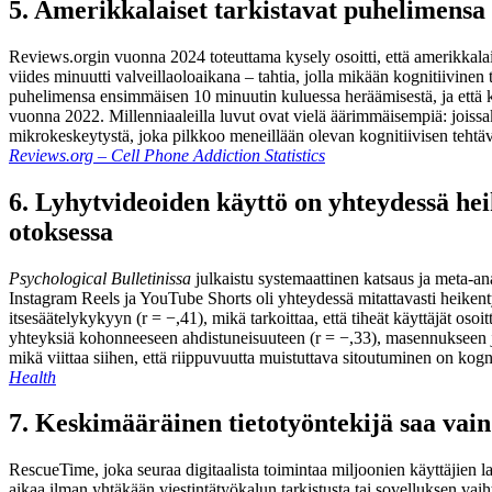
5. Amerikkalaiset tarkistavat puhelimensa 
Reviews.orgin vuonna 2024 toteuttama kysely osoitti, että amerikkala
viides minuutti valveillaoloaikana – tahtia, jolla mikään kognitiivine
puhelimensa ensimmäisen 10 minuutin kuluessa heräämisestä, ja että k
vuonna 2022. Millenniaaleilla luvut ovat vielä äärimmäisempiä: joissa
mikrokeskeytystä, joka pilkkoo meneillään olevan kognitiivisen teht
Reviews.org – Cell Phone Addiction Statistics
6. Lyhytvideoiden käyttö on yhteydessä hei
otoksessa
Psychological Bulletinissa
julkaistu systemaattinen katsaus ja meta-anal
Instagram Reels ja YouTube Shorts oli yhteydessä mitattavasti heikent
itsesäätelykykyyn (r = −,41), mikä tarkoittaa, että tiheät käyttäjät os
yhteyksiä kohonneeseen ahdistuneisuuteen (r = −,33), masennukseen ja 
mikä viittaa siihen, että riippuvuutta muistuttava sitoutuminen on kogni
Health
7. Keskimääräinen tietotyöntekijä saa vain
RescueTime, joka seuraa digitaalista toimintaa miljoonien käyttäjien lai
aikaa ilman yhtäkään viestintätyökalun tarkistusta tai sovelluksen vaiht