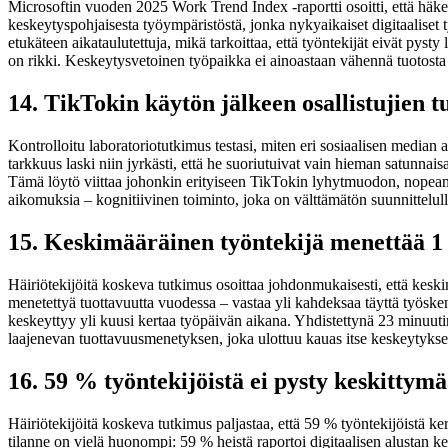
Microsoftin vuoden 2025 Work Trend Index -raportti osoitti, että häkellyt
keskeytyspohjaisesta työympäristöstä, jonka nykyaikaiset digitaaliset
etukäteen aikataulutettuja, mikä tarkoittaa, että työntekijät eivät pyst
on rikki. Keskeytysvetoinen työpaikka ei ainoastaan vähennä tuotosta –
14. TikTokin käytön jälkeen osallistujien 
Kontrolloitu laboratoriotutkimus testasi, miten eri sosiaalisen median 
tarkkuus laski niin jyrkästi, että he suoriutuivat vain hieman satunna
Tämä löytö viittaa johonkin erityiseen TikTokin lyhytmuodon, nopean vie
aikomuksia – kognitiivinen toiminto, joka on välttämätön suunnittelulle
15. Keskimääräinen työntekijä menettää 1 t
Häiriötekijöitä koskeva tutkimus osoittaa johdonmukaisesti, että kesk
menetettyä tuottavuutta vuodessa – vastaa yli kahdeksaa täyttä työske
keskeyttyy yli kuusi kertaa työpäivän aikana. Yhdistettynä 23 minuut
laajenevan tuottavuusmenetyksen, joka ulottuu kauas itse keskeytykse
16. 59 % työntekijöistä ei pysty keskittym
Häiriötekijöitä koskeva tutkimus paljastaa, että 59 % työntekijöistä ke
tilanne on vielä huonompi: 59 % heistä raportoi digitaalisen alustan ke