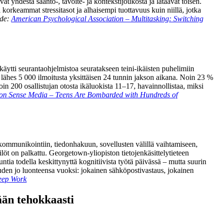
t yhdestä sääntö-, tavoite- ja kontekstijoukosta ja lataavat toisen.
ti korkeammat stressitasot ja alhaisempi tuottavuus kuin niillä, jotka
de:
American Psychological Association – Multitasking: Switching
ti seurantaohjelmistoa seuratakseen teini-ikäisten puhelimiin
i lähes 5 000 ilmoitusta yksittäisen 24 tunnin jakson aikana. Noin 23 %
in 200 osallistujan otosta ikäluokista 11–17, havainnollistaa, miksi
 Sense Media – Teens Are Bombarded with Hundreds of
kommunikointiin, tiedonhakuun, sovellusten välillä vaihtamiseen,
ilöt on palkattu. Georgetown-yliopiston tietojenkäsittelytieteen
ntia todella keskittynyttä kognitiivista työtä päivässä – mutta suurin
uden jo luonteensa vuoksi: jokainen sähköpostivastaus, jokainen
eep Work
tään tehokkaasti