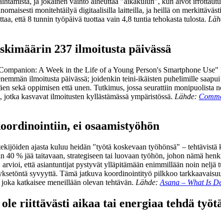
htamista, ja jokainen vaihto aiheuttaa "aikakulun", kun aivot irrottautuva
omaisesti monitehtäilyä digitaalisilla laitteilla, ja heillä on merkittäväs
taa, että 8 tunnin työpäivä tuottaa vain 4,8 tuntia tehokasta tulosta.
Läh
eskimäärin 237 ilmoitusta päivässä
panion: A Week in the Life of a Young Person's Smartphone Use" käyt
enemmän ilmoitusta päivässä; joidenkin teini-ikäisten puhelimille saapu
täen sekä oppimisen että unen. Tutkimus, jossa seurattiin monipuolista no
e, jotka kasvavat ilmoitusten kyllästämässä ympäristössä.
Lähde:
Common
koordinointiin, ei osaamistyöhön
ekijöiden ajasta kuluu heidän "työtä koskevaan työhönsä" – tehtävistä 
 Vain 40 % jää taitavaan, strategiseen tai luovaan työhön, johon nämä henk
arvioi, että asiantuntijat pystyvät ylläpitämään enimmillään noin neljä tu
tyksetöntä syvyyttä. Tämä jatkuva koordinointityö pilkkoo tarkkaavaisu
 joka katkaisee meneillään olevan tehtävän.
Lähde:
Asana – What Is D
i ole riittävästi aikaa tai energiaa tehdä työ