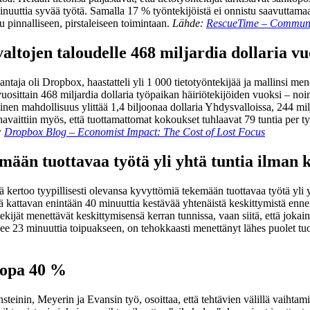
inuuttia syvää työtä. Samalla 17 % työntekijöistä ei onnistu saavuttama
 pinnalliseen, pirstaleiseen toimintaan.
Lähde:
RescueTime – Communic
ltojen taloudelle 468 miljardia dollaria v
taja oli Dropbox, haastatteli yli 1 000 tietotyöntekijää ja mallinsi m
sittain 468 miljardia dollaria työpaikan häiriötekijöiden vuoksi – noin 
nen mahdollisuus ylittää 1,4 biljoonaa dollaria Yhdysvalloissa, 244 milj
vaittiin myös, että tuottamattomat kokoukset tuhlaavat 79 tuntia per ty
:
Dropbox Blog – Economist Impact: The Cost of Lost Focus
tämään tuottavaa työtä yli yhtä tuntia ilman 
tä kertoo tyypillisesti olevansa kyvyttömiä tekemään tuottavaa työtä y
kattavan enintään 40 minuuttia kestävää yhtenäistä keskittymistä ennen
työntekijät menettävät keskittymisensä kerran tunnissa, vaan siitä, että jo
itsee 23 minuuttia toipuakseen, on tehokkaasti menettänyt lähes puolet tu
jopa 40 %
inin, Meyerin ja Evansin työ, osoittaa, että tehtävien välillä vaihtami