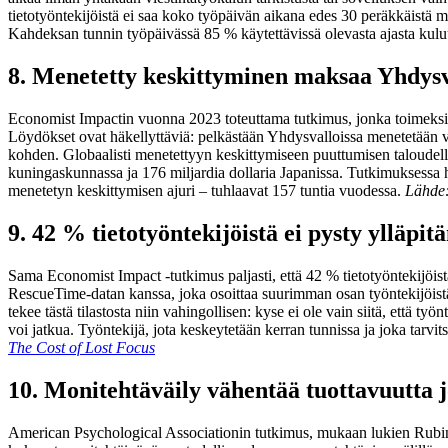
tietotyöntekijöistä ei saa koko työpäivän aikana edes 30 peräkkäistä m
Kahdeksan tunnin työpäivässä 85 % käytettävissä olevasta ajasta kuluu
8. Menetetty keskittyminen maksaa Yhdysva
Economist Impactin vuonna 2023 toteuttama tutkimus, jonka toimeksian
Löydökset ovat häkellyttäviä: pelkästään Yhdysvalloissa menetetään vuo
kohden. Globaalisti menetettyyn keskittymiseen puuttumisen taloudelli
kuningaskunnassa ja 176 miljardia dollaria Japanissa. Tutkimuksessa ha
menetetyn keskittymisen ajuri – tuhlaavat 157 tuntia vuodessa.
Lähde
9. 42 % tietotyöntekijöistä ei pysty ylläpi
Sama Economist Impact -tutkimus paljasti, että 42 % tietotyöntekijöis
RescueTime-datan kanssa, joka osoittaa suurimman osan työntekijöistä 
tekee tästä tilastosta niin vahingollisen: kyse ei ole vain siitä, että 
voi jatkua. Työntekijä, jota keskeytetään kerran tunnissa ja joka tarv
The Cost of Lost Focus
10. Monitehtäväily vähentää tuottavuutta 
American Psychological Associationin tutkimus, mukaan lukien Rubinste