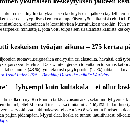
minen yksittäisen keskeytyksen jälkeen kest
tärkeimmistä löydöistä: yksittäisen keskeytyksen jälkeen täydellinen p
ekemiseensä – tyypillisesti ennen alkuperäisen työn jatkamista ehtii tehd
n ponnistuksen, aikapaineen ja kognitiivisen kuormituksen tasoihin. Ku
e tarpeeksi minuutteja, jotta voisi toipua sen sisältämistä kaikista keske
utti keskeisen työajan aikana – 275 kertaa p
onien tuottavuussignaalien analyysiin eri alustoilta, havaitsi, että työn
tä päivässä. Edelman Data x Intelligencen toteuttama tutkimus kattoi 31 
 lähes puolet (48 %) työntekijöistä ja yli puolet (52 %) johtajista kuvaa
rk Trend Index 2025 – Breaking Down the Infinite Workday
e" – lyhyempi kuin kultakala – ei ollut kos
tä ihmisillä on nyt 8 sekunnin tarkkaavaisuusaika, sekunnin lyhyempi kui
kin ilmi, ettei Microsoft tosiasiassa tuottanut tätä löytöä. Luku ilmestyi
sti vertaisarvioidussa tutkimuksessa ei ole tukea 8 sekunnin ihmisen tarkk
paljon pidempään. Myytti elää, koska se tuntuu intuitiivisesti oikealta,
dfish