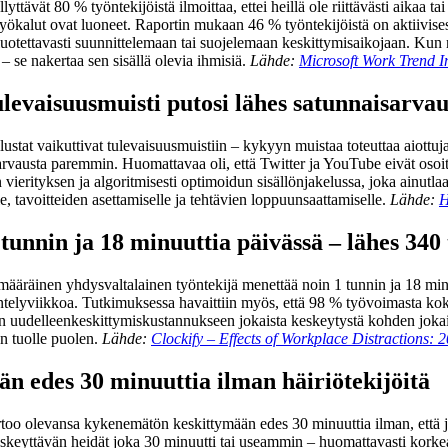
tävät 80 % työntekijöistä ilmoittaa, ettei heillä ole riittävästi aikaa ta
 työkalut ovat luoneet. Raportin mukaan 46 % työntekijöistä on aktiivise
y luotettavasti suunnittelemaan tai suojelemaan keskittymisaikojaan. Kun n
 se nakertaa sen sisällä olevia ihmisiä.
Lähde:
Microsoft Work Trend 
tulevaisuusmuisti putosi lähes satunnaisarva
alustat vaikuttivat tulevaisuusmuistiin – kykyyn muistaa toteuttaa aiottu
isarvausta paremmin. Huomattavaa oli, että Twitter ja YouTube eivät osoi
rityksen ja algoritmisesti optimoidun sisällönjakelussa, joka ainutlaatu
, tavoitteiden asettamiselle ja tehtävien loppuunsaattamiselle.
Lähde:
H
unnin ja 18 minuuttia päivässä – lähes 340 
imääräinen yhdysvaltalainen työntekijä menettää noin 1 tunnin ja 18 min
ntelyviikkoa. Tutkimuksessa havaittiin myös, että 98 % työvoimasta koke
in uudelleenkeskittymiskustannukseen jokaista keskeytystä kohden jokain
n tuolle puolen.
Lähde:
Clockify – Effects of Workplace Distractions: 2
ään edes 30 minuuttia ilman häiriötekijöitä
rtoo olevansa kykenemätön keskittymään edes 30 minuuttia ilman, että joki
skeyttävän heidät joka 30 minuutti tai useammin – huomattavasti korkeampi