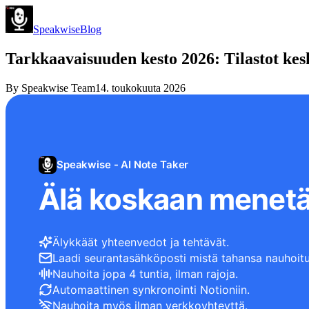
Speakwise
Blog
Tarkkaavaisuuden kesto 2026: Tilastot kesk
By
Speakwise Team
14. toukokuuta 2026
Speakwise - AI Note Taker
Älä koskaan menetä
Älykkäät yhteenvedot ja tehtävät.
Laadi seurantasähköposti mistä tahansa nauhoitu
Nauhoita jopa 4 tuntia, ilman rajoja.
Automaattinen synkronointi Notioniin.
Nauhoita myös ilman verkkoyhteyttä.