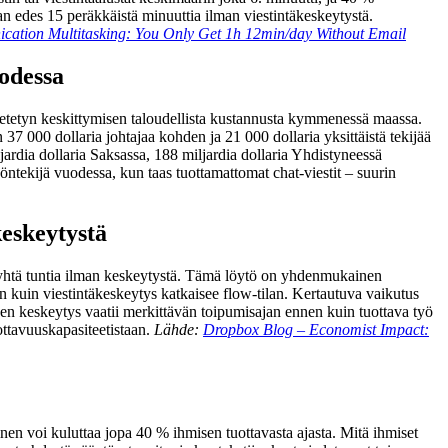
an edes 15 peräkkäistä minuuttia ilman viestintäkeskeytystä.
ation Multitasking: You Only Get 1h 12min/day Without Email
uodessa
enetetyn keskittymisen taloudellista kustannusta kymmenessä maassa.
37 000 dollaria johtajaa kohden ja 21 000 dollaria yksittäistä tekijää
ardia dollaria Saksassa, 188 miljardia dollaria Yhdistyneessä
öntekijä vuodessa, kun taas tuottamattomat chat-viestit – suurin
keskeytystä
li yhtä tuntia ilman keskeytystä. Tämä löytö on yhdenmukainen
 kuin viestintäkeskeytys katkaisee flow-tilan. Kertautuva vaikutus
kainen keskeytys vaatii merkittävän toipumisajan ennen kuin tuottava työ
ottavuuskapasiteetistaan.
Lähde:
Dropbox Blog – Economist Impact:
nen voi kuluttaa jopa 40 % ihmisen tuottavasta ajasta. Mitä ihmiset