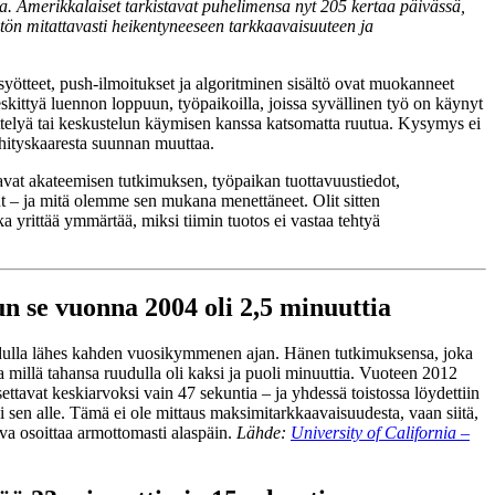
a. Amerikkalaiset tarkistavat puhelimensa nyt 205 kertaa päivässä,
ytön mitattavasti heikentyneeseen tarkkaavaisuuteen ja
ötteet, push-ilmoitukset ja algoritminen sisältö ovat muokanneet
skittyä luennon loppuun, työpaikoilla, joissa syvällinen työ on käynyt
ttelyä tai keskustelun käymisen kanssa katsomatta ruutua. Kysymys ei
ehityskaaresta suunnan muuttaa.
tavat akateemisen tutkimuksen, työpaikan tuottavuustiedot,
ut – ja mitä olemme sen mukana menettäneet. Olit sitten
ka yrittää ymmärtää, miksi tiimin tuotos ei vastaa tehtyä
n se vuonna 2004 oli 2,5 minuuttia
 ruudulla lähes kahden vuosikymmenen ajan. Hänen tutkimuksensa, joka
 millä tahansa ruudulla oli kaksi ja puoli minuuttia. Vuoteen 2012
ttavat keskiarvoksi vain 47 sekuntia – ja yhdessä toistossa löydettiin
äi sen alle. Tämä ei ole mittaus maksimitarkkaavaisuudesta, vaan siitä,
iva osoittaa armottomasti alaspäin.
Lähde:
University of California –