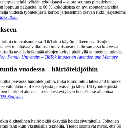
i energiaa tehdä työtään tehokkaasti – suora seuraus pirstaleisesta,
sti loppuun palaneita, ja 60 % kokouksista on nyt spontaaneja eikä
eljä viidestä työntekijästä kertoo järjestelmän olevan rikki, järjestelmä
Index 2025
ukseen
ja toimia tulevaisuudessa. TikTokin käytön jälkeen osallistujien
ttaneet mitattavaa vaikutusta tulevaisuusmuistiin samassa kokeessa.
isella tavalla heikentää aivojen kykyä pitää yllä ja toteuttaa tulevia
oly Family University – TikTok Impact on Attention and Memory
tuntia vuodessa – häiriötekijöihin
uuttia päivässä häiriötekijöihin, mikä kumuloituu lähes 340 tunniksi
e vähintään 3–4 keskeytystä päivässä, ja lähes 1/4 työntekijöistä
en häiriö ei ainoastaan vie keskeytyksen hetkeä – se aiheuttaa
025 Statistics
n digitaalinen häiriötekijä eksyttää heidät sivuraiteille. Johtajien
 tahti kuin yksittäisillä tekijöillä. Tiedot osoittavat myös, että 50