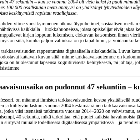
n 47 sekuntiin – kun se vuonna 2004 oli vielä kaksi ja puoli minuutti
ähes 100 000 osallistujan meta-analyysi on yhdistänyt lyhytvideoiden kä
ista keskittymistä rapistuu reaaliajassa.
Kahden viime vuosikymmenen aikana älypuhelimet, sosiaalisen median sy
tävissä kaikkialla – luokkahuoneissa, joissa opiskelijat eivät jaksa ke
amppailevat kirjan loppuun lukemisen, elokuvan katsomisen ilman vieri
symys on siitä, kuinka paljon vahinkoa on jo tapahtunut, ja voidaanko k
n tarkkaavaisuuden rappeutumista digitaalisella aikakaudella. Luvut kat
ä muodostavat kattavan kuvan siitä, minne tarkkaavaisuutemme on kadonn
oka on huolestunut lapsensa kognitiivisesta kehityksestä, tai johtaja, jo
iisistämme.
aavaisuusaika on pudonnut 47 sekuntiin – ku
professori, on mitannut ihmisten tarkkaavaisuuden kestoa yksittäisellä
isen ja kiihtyvän laskun: vuonna 2004 keskimääräinen tarkkaavaisuusaika
jotka viisi itsenäistä tutkimusta vuosina 2014–2020 on vahvistanut, ase
sempi, 40 sekuntia, mikä tarkoittaa, että puolet kaikista havainnoista j
siirtyvät muualle todellisessa digitaalisessa ympäristössä – ja trendivi