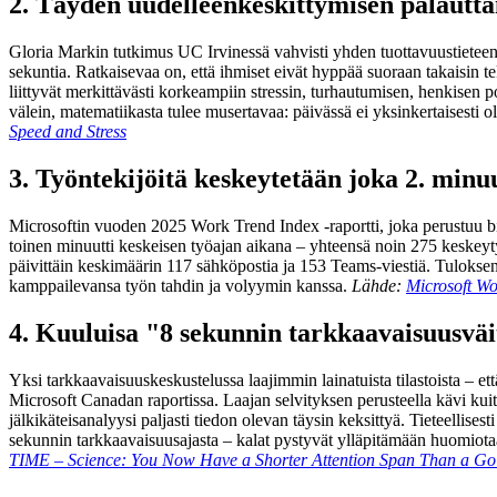
2. Täyden uudelleenkeskittymisen palautta
Gloria Markin tutkimus UC Irvinessä vahvisti yhden tuottavuustieteen 
sekuntia. Ratkaisevaa on, että ihmiset eivät hyppää suoraan takaisin t
liittyvät merkittävästi korkeampiin stressin, turhautumisen, henkise
välein, matematiikasta tulee musertavaa: päivässä ei yksinkertaisesti ol
Speed and Stress
3. Työntekijöitä keskeytetään joka 2. minu
Microsoftin vuoden 2025 Work Trend Index -raportti, joka perustuu biljo
toinen minuutti keskeisen työajan aikana – yhteensä noin 275 keskeytys
päivittäin keskimäärin 117 sähköpostia ja 153 Teams-viestiä. Tuloksena:
kamppailevansa työn tahdin ja volyymin kanssa.
Lähde:
Microsoft Wo
4. Kuuluisa "8 sekunnin tarkkaavaisuusväit
Yksi tarkkaavaisuuskeskustelussa laajimmin lainatuista tilastoista – et
Microsoft Canadan raportissa. Laajan selvityksen perusteella kävi kuiten
jälkikäteisanalyysi paljasti tiedon olevan täysin keksittyä. Tieteellise
sekunnin tarkkaavaisuusajasta – kalat pystyvät ylläpitämään huomiotaan 
TIME – Science: You Now Have a Shorter Attention Span Than a Gol