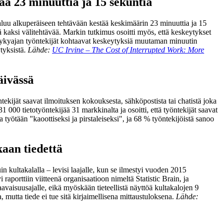
ää 23 minuuttia ja 15 sekuntia
aluu alkuperäiseen tehtävään kestää keskimäärin 23 minuuttia ja 15
ä kaksi välitehtävää. Markin tutkimus osoitti myös, että keskeytykset
n nykyajan työntekijät kohtaavat keskeytyksiä muutaman minuutin
ytyksistä.
Lähde:
UC Irvine – The Cost of Interrupted Work: More
äivässä
tekijät saavat ilmoituksen kokouksesta, sähköpostista tai chatistä joka
000 tietotyöntekijää 31 markkinalta ja osoitti, että työntekijät saavat
 työtään "kaoottiseksi ja pirstaleiseksi", ja 68 % työntekijöistä sanoo
kaan tiedettä
n kultakalalla – levisi laajalle, kun se ilmestyi vuoden 2015
 raporttiin viitteenä organisaatioon nimeltä Statistic Brain, ja
aavaisuusajalle, eikä myöskään tieteellistä näyttöä kultakalojen 9
 mutta tiede ei tue sitä kirjaimellisena mittaustuloksena.
Lähde: