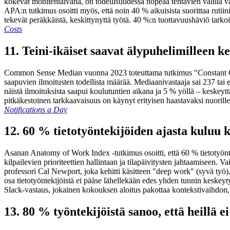
kokevat monitehtäivänä, on todellisuudessa nopeaa tehtävien välillä vai
APA:n tutkimus osoitti myös, että noin 40 % aikuisista suorittaa rutiinin
tekevät peräkkäistä, keskittynyttä työtä. 40 %:n tuottavuushäviö tarkoit
Costs
11. Teini-ikäiset saavat älypuhelimilleen k
Common Sense Median vuonna 2023 toteuttama tutkimus "Constant Com
saapuvien ilmoitusten todellista määrää. Mediaanivastaaja sai 237 tai 
näistä ilmoituksista saapui koulutuntien aikana ja 5 % yöllä – keskeyt
pitkäkestoinen tarkkaavaisuus on käynyt erityisen haastavaksi nuorill
Notifications a Day
12. 60 % tietotyöntekijöiden ajasta kuluu 
Asanan Anatomy of Work Index -tutkimus osoitti, että 60 % tietotyönt
kilpailevien prioriteettien hallintaan ja tilapäivitysten jahtaamiseen.
professori Cal Newport, joka kehitti käsitteen "deep work" (syvä työ), 
osa tietotyöntekijöistä ei pääse lähellekään edes yhden tunnin keskey
Slack-vastaus, jokainen kokouksen aloitus pakottaa kontekstivaihdon,
13. 80 % työntekijöistä sanoo, että heillä e