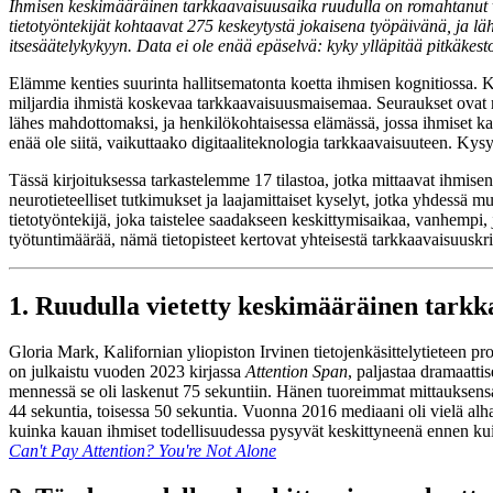
Ihmisen keskimääräinen tarkkaavaisuusaika ruudulla on romahtanut vai
tietotyöntekijät kohtaavat 275 keskeytystä jokaisena työpäivänä, ja l
itsesäätelykykyyn. Data ei ole enää epäselvä: kyky ylläpitää pitkäkesto
Elämme kenties suurinta hallitsematonta koetta ihmisen kognitiossa. 
miljardia ihmistä koskevaa tarkkaavaisuusmaisemaa. Seuraukset ovat näh
lähes mahdottomaksi, ja henkilökohtaisessa elämässä, jossa ihmiset k
enää ole siitä, vaikuttaako digitaaliteknologia tarkkaavaisuuteen. Ky
Tässä kirjoituksessa tarkastelemme 17 tilastoa, jotka mittaavat ihmise
neurotieteelliset tutkimukset ja laajamittaiset kyselyt, jotka yhdess
tietotyöntekijä, joka taistelee saadakseen keskittymisaikaa, vanhempi, j
työtuntimäärää, nämä tietopisteet kertovat yhteisestä tarkkaavaisuuskr
1. Ruudulla vietetty keskimääräinen tarkk
Gloria Mark, Kalifornian yliopiston Irvinen tietojenkäsittelytieteen 
on julkaistu vuoden 2023 kirjassa
Attention Span
, paljastaa dramaatt
mennessä se oli laskenut 75 sekuntiin. Hänen tuoreimmat mittauksensa, 
44 sekuntia, toisessa 50 sekuntia. Vuonna 2016 mediaani oli vielä alhai
kuinka kauan ihmiset todellisuudessa pysyvät keskittyneenä ennen kuin 
Can't Pay Attention? You're Not Alone