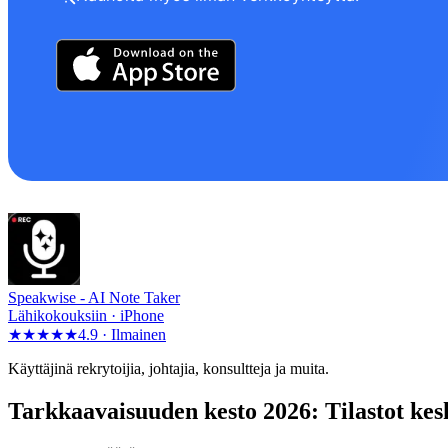
Speakwise -
AI Note Taker
Lähikokouksiin · iPhone
★★★★★
4.9 ·
Ilmainen
Käyttäjinä rekrytoijia, johtajia, konsultteja ja muita.
Tarkkaavaisuuden kesto 2026: Tilastot kesk