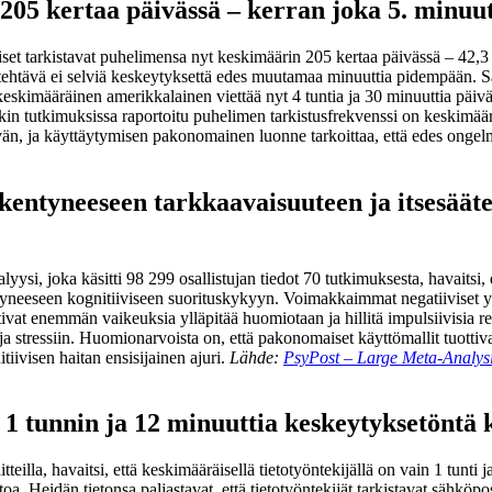
205 kertaa päivässä – kerran joka 5. minuut
iset tarkistavat puhelimensa nyt keskimäärin 205 kertaa päivässä – 42,
n tehtävä ei selviä keskeytyksettä edes muutamaa minuuttia pidempään. Sa
eskimääräinen amerikkalainen viettää nyt 4 tuntia ja 30 minuuttia päi
kin tutkimuksissa raportoitu puhelimen tarkistusfrekvenssi on keskimäär
ävän, ja käyttäytymisen pakonomainen luonne tarkoittaa, että edes ong
kentyneeseen tarkkaavaisuuteen ja itsesääte
yysi, joka käsitti 98 299 osallistujan tiedot 70 tutkimuksesta, havaitsi,
yneeseen kognitiiviseen suorituskykyyn. Voimakkaimmat negatiiviset yht
oittivat enemmän vaikeuksia ylläpitää huomiotaan ja hillitä impulsiivisi
stressiin. Huomionarvoista on, että pakonomaiset käyttömallit tuottiva
tiivisen haitan ensisijainen ajuri.
Lähde:
PsyPost – Large Meta-Analysi
 1 tunnin ja 12 minuuttia keskeytyksetöntä 
tteilla, havaitsi, että keskimääräisellä tietotyöntekijällä on vain 1 tunt
oa. Heidän tietonsa paljastavat, että tietotyöntekijät tarkistavat sähköpos