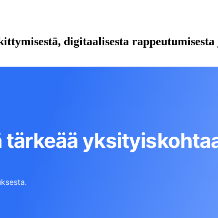
ittymisestä, digitaalisesta rappeutumisesta 
 tärkeää yksityiskohta
ksesta.