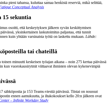
inka pieni tahansa, kuluttaa samaa henkistä reserviä, mikä selittää,
atigue Conceptual Analysis
a 15 sekuntia
imus osoitti, että keskeytyksen jälkeen syvän keskittymisen
ivässä, yksinkertainen laskutoimitus paljastaa, että tunnit
ennen kuin yhtään varsinaista työtä on laskettu mukaan.
Lähde:
öposteilla tai chateillä
a toinen minuutti keskeisen työajan aikana – noin 275 kertaa päivässä
lloin kun vuorokausirytmit viittaavat ihmisten olevan kykenevimpiä
äivässä
7 sähköpostia ja 153 Teams-viestiä päivässä. Tiistai on noussut
postin ennen aamukuutta, ja iltakokoukset kello 20:n jälkeen ovat
enter – Infinite Workday Study