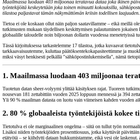
Maailmassa luodaan 403 miljoonaa teratavua dataa joka ikinen päivä. 
työntekijöitä keskeytetään joka toinen minuutti kokouksilla, sähköpost
tilastoa paljastavat tämän näkymättömän kriisin todellisen laajuuden.
Tietoa ei ole koskaan ollut näin paljon saatavillamme – eikä meillä ole
tutkimusten mukaan täydellisen keskittymisen palautuminen jokaisen ke
globaalille taloudelle noin biljoonan dollarin vuodessa menetetyissä tu
Tässä kirjoituksessa tarkastelemme 17 tilastoa, jotka kuvaavat tietotu
tarkkaavaisuutemme, kuluttaa päätöksentekokapasiteettimme ja muokkaa k
miksi väsyt henkisesti pelkällä "sähköpostinlukemisella", nämä tietopis
1. Maailmassa luodaan 403 miljoonaa tera
Tuotetun datan sheer-volyymi ylittää käsityksen rajat. Tuoreen tutkim
nousevan 181 zettabittiin vuoden 2025 loppuun mennessä ja 394 zettabi
Yli 90 % maailman datasta on luotu vain viimeisen kahden vuoden aika
2. 80 % globaaleista työntekijöistä kokee 
Tietotulva ei ole marginaalinen ongelma – siitä on tullut työn normaal
Lisäksi niiden työntekijöiden prosenttiosuus, jotka käyttävät päivittäi
etätyötä – se kiihdytti dataan hukkumistamme, eikä vesi ole laskenut.