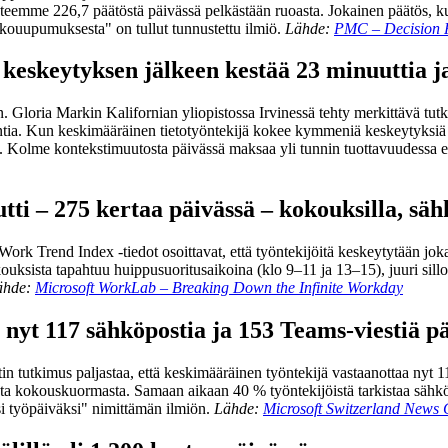
ä teemme 226,7 päätöstä päivässä pelkästään ruoasta. Jokainen päätös, ku
ekouupumuksesta" on tullut tunnustettu ilmiö.
Lähde:
PMC – Decision F
keskeytyksen jälkeen kestää 23 minuuttia j
 Gloria Markin Kalifornian yliopistossa Irvinessä tehty merkittävä tutk
tia. Kun keskimääräinen tietotyöntekijä kokee kymmeniä keskeytyksiä pä
een. Kolme kontekstimuutosta päivässä maksaa yli tunnin tuottavuudessa 
tti – 275 kertaa päivässä – kokouksilla, sähk
ork Trend Index -tiedot osoittavat, että työntekijöitä keskeytytään jok
kokouksista tapahtuu huippusuoritusaikoina (klo 9–11 ja 13–15), juuri si
ähde:
Microsoft WorkLab – Breaking Down the Infinite Workday
nyt 117 sähköpostia ja 153 Teams-viestiä p
 tutkimus paljastaa, että keskimääräinen työntekijä vastaanottaa nyt 11
ta kokouskuormasta. Samaan aikaan 40 % työntekijöistä tarkistaa sähkö
si työpäiväksi" nimittämän ilmiön.
Lähde:
Microsoft Switzerland News C