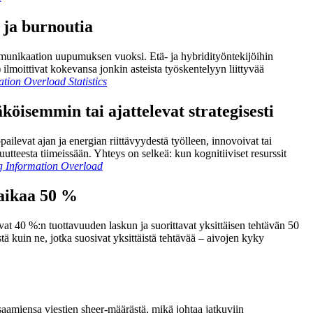
 ja burnoutia
mmunikaation uupumuksen vuoksi. Etä- ja hybridityöntekijöihin
 ilmoittivat kokevansa jonkin asteista työskentelyyn liittyvää
tion Overload Statistics
öisemmin tai ajattelevat strategisesti
ailevat ajan ja energian riittävyydestä työlleen, innovoivat tai
utteesta tiimeissään. Yhteys on selkeä: kun kognitiiviset resurssit
 Information Overload
saikaa 50 %
at 40 %:n tuottavuuden laskun ja suorittavat yksittäisen tehtävän 50
tä kuin ne, jotka suosivat yksittäistä tehtävää – aivojen kyky
 saamiensa viestien sheer-määrästä, mikä johtaa jatkuviin