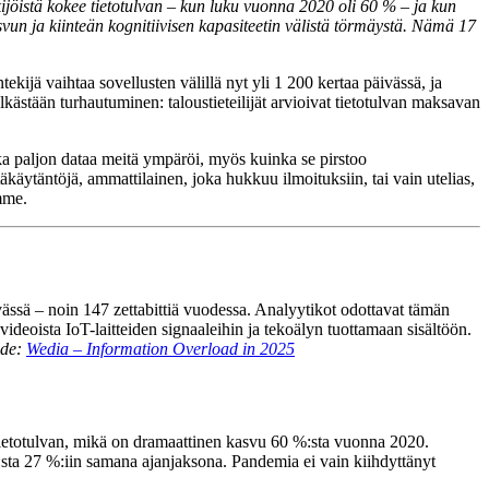
jöistä kokee tietotulvan – kun luku vuonna 2020 oli 60 % – ja kun
svun ja kiinteän kognitiivisen kapasiteetin välistä törmäystä. Nämä 17
ekijä vaihtaa sovellusten välillä nyt yli 1 200 kertaa päivässä, ja
ästään turhautuminen: taloustieteilijät arvioivat tietotulvan maksavan
nka paljon dataa meitä ympäröi, myös kuinka se pirstoo
käytäntöjä, ammattilainen, joka hukkuu ilmoituksiin, tai vain utelias,
emme.
ässä – noin 147 zettabittiä vuodessa. Analyytikot odottavat tämän
deoista IoT-laitteiden signaaleihin ja tekoälyn tuottamaan sisältöön.
de:
Wedia – Information Overload in 2025
t tietotulvan, mikä on dramaattinen kasvu 60 %:sta vuonna 2020.
 %:sta 27 %:iin samana ajanjaksona. Pandemia ei vain kiihdyttänyt