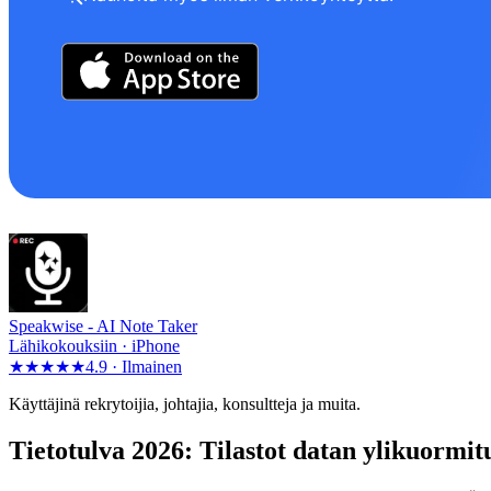
Speakwise -
AI Note Taker
Lähikokouksiin · iPhone
★★★★★
4.9 ·
Ilmainen
Käyttäjinä rekrytoijia, johtajia, konsultteja ja muita.
Tietotulva 2026: Tilastot datan ylikuormit