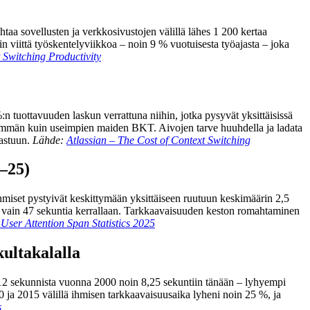
htaa sovellusten ja verkkosivustojen välillä lähes 1 200 kertaa
n viittä työskentelyviikkoa – noin 9 % vuotuisesta työajasta – joka
 Switching Productivity
:n tuottavuuden laskun verrattuna niihin, jotka pysyvät yksittäisissä
 enemmän kuin useimpien maiden BKT. Aivojen tarve huuhdella ja ladata
vastuun.
Lähde:
Atlassian – The Cost of Context Switching
4–25)
ihmiset pystyivät keskittymään yksittäiseen ruutuun keskimäärin 2,5
t vain 47 sekuntia kerrallaan. Tarkkaavaisuuden keston romahtaminen
ser Attention Span Statistics 2025
ultakalalla
t 12 sekunnista vuonna 2000 noin 8,25 sekuntiin tänään – lyhyempi
0 ja 2015 välillä ihmisen tarkkaavaisuusaika lyheni noin 25 %, ja
s