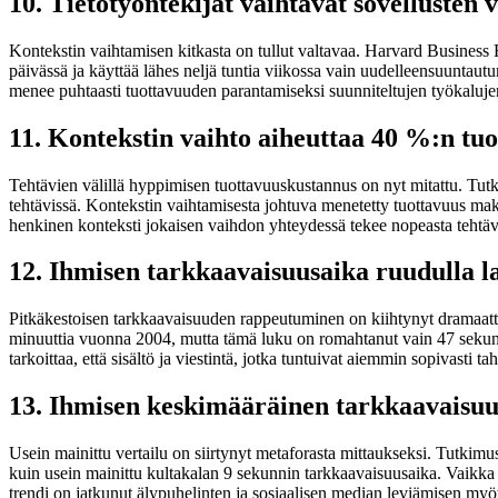
10. Tietotyöntekijät vaihtavat sovellusten v
Kontekstin vaihtamisen kitkasta on tullut valtavaa. Harvard Business R
päivässä ja käyttää lähes neljä tuntia viikossa vain uudelleensuuntau
menee puhtaasti tuottavuuden parantamiseksi suunniteltujen työkalujen
11. Kontekstin vaihto aiheuttaa 40 %:n tu
Tehtävien välillä hyppimisen tuottavuuskustannus on nyt mitattu. Tutki
tehtävissä. Kontekstin vaihtamisesta johtuva menetetty tuottavuus ma
henkinen konteksti jokaisen vaihdon yhteydessä tekee nopeasta tehtäv
12. Ihmisen tarkkaavaisuusaika ruudulla la
Pitkäkestoisen tarkkaavaisuuden rappeutuminen on kiihtynyt dramaattis
minuuttia vuonna 2004, mutta tämä luku on romahtanut vain 47 sekunt
tarkoittaa, että sisältö ja viestintä, jotka tuntuivat aiemmin sopivasti t
13. Ihmisen keskimääräinen tarkkaavaisuus
Usein mainittu vertailu on siirtynyt metaforasta mittaukseksi. Tutki
kuin usein mainittu kultakalan 9 sekunnin tarkkaavaisuusaika. Vaikka k
trendi on jatkunut älypuhelinten ja sosiaalisen median leviämisen myö