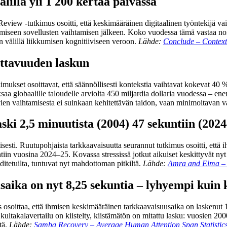
älillä yli 1 200 kertaa päivässä
eview -tutkimus osoitti, että keskimääräinen digitaalinen työntekijä vai
tumiseen sovellusten vaihtamisen jälkeen. Koko vuodessa tämä vastaa noi
 välillä liikkumisen kognitiiviseen veroon.
Lähde:
Conclude – Context
ottavuuden laskun
mukset osoittavat, että säännöllisesti kontekstia vaihtavat kokevat 40 %
ksaa globaalille taloudelle arviolta 450 miljardia dollaria vuodessa –
ien vaihtamisesta ei suinkaan kehitettävän taidon, vaan minimoitavan 
ski 2,5 minuutista (2004) 47 sekuntiin (202
esti. Ruutupohjaista tarkkaavaisuutta seurannut tutkimus osoitti, että 
iin vuosina 2024–25. Kovassa stressissä jotkut aikuiset keskittyvät ny
ahditetuilta, tuntuvat nyt mahdottoman pitkiltä.
Lähde:
Amra and Elma – U
aika on nyt 8,25 sekuntia – lyhyempi kuin k
mus osoittaa, että ihmisen keskimääräinen tarkkaavaisuusaika on laskenu
ultakalavertailu on kiistelty, kiistämätön on mitattu lasku: vuosien 200
tä.
Lähde:
Samba Recovery – Average Human Attention Span Statistic