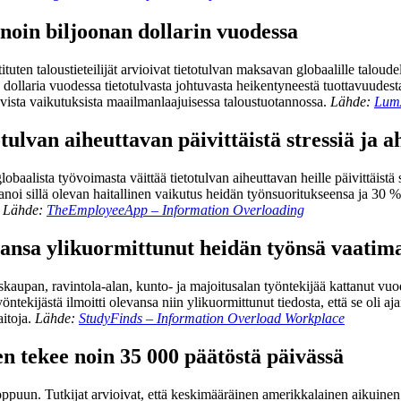
 noin biljoonan dollarin vuodessa
uten taloustieteilijät arvioivat tietotulvan maksavan globaalille taloud
dollaria vuodessa tietotulvasta johtuvasta heikentyneestä tuottavuudesta
vista vaikutuksista maailmanlaajuisessa taloustuotannossa.
Lähde:
LumA
tulvan aiheuttavan päivittäistä stressiä ja a
obaalista työvoimasta väittää tietotulvan aiheuttavan heille päivittäistä
anoi sillä olevan haitallinen vaikutus heidän työnsuoritukseensa ja 30 %
.
Lähde:
TheEmployeeApp – Information Overloading
evansa ylikuormittunut heidän työnsä vaatima
täiskaupan, ravintola-alan, kunto- ja majoitusalan työntekijää kattanut vu
öntekijästä ilmoitti olevansa niin ylikuormittunut tiedosta, että se oli 
aitoja.
Lähde:
StudyFinds – Information Overload Workplace
 tekee noin 35 000 päätöstä päivässä
loppuun. Tutkijat arvioivat, että keskimääräinen amerikkalainen aikuinen 