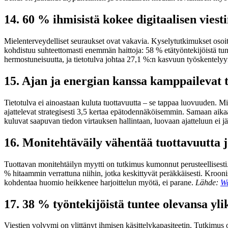
14. 60 % ihmisistä kokee digitaalisen vies
Mielenterveydelliset seuraukset ovat vakavia. Kyselytutkimukset osoi
kohdistuu suhteettomasti enemmän haittoja: 58 % etätyöntekijöistä tunte
hermostuneisuutta, ja tietotulva johtaa 27,1 %:n kasvuun työskentelyyn 
15. Ajan ja energian kanssa kamppailevat t
Tietotulva ei ainoastaan kuluta tuottavuutta – se tappaa luovuuden. Micr
ajattelevat strategisesti 3,5 kertaa epätodennäköisemmin. Samaan aikaa
kuluvat saapuvan tiedon virtauksen hallintaan, luovaan ajatteluun ei 
16. Monitehtäväily vähentää tuottavuutta 
Tuottavan monitehtäilyn myytti on tutkimus kumonnut perusteellisesti.
% hitaammin verrattuna niihin, jotka keskittyvät peräkkäisesti. Kroonis
kohdentaa huomio heikkenee harjoittelun myötä, ei parane.
Lähde:
We
17. 38 % työntekijöistä tuntee olevansa yl
Viestien volyymi on ylittänyt ihmisen käsittelykapasiteetin. Tutkimus o