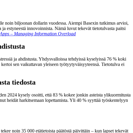
elle noin biljoonan dollarin vuodessa. Aiempi Basexin tutkimus arvioi,
 ja estyneestä innovoinnista. Nämä luvut tekevät tietotulvasta paitsi
pps – Managing Information Overload
hdistusta
 stressiä ja ahdistusta. Yhdysvalloissa tehdyissä kyselyissä 76 % koki
 kertoi sen vaikuttavan yleiseen työtyytyväisyyteensä. Tietotulva ei
sta tiedosta
oden 2024 kysely osoitti, että 83 % kokee jonkin asteista ylikuormitusta
ajanut heidät harkitsemaan lopettamista. Yli 40 % syyttää työskentelyyn
tekee noin 35 000 etätietoista päätöstä päivittäin – kun lapset tekevät