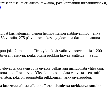
imiseen useilta eri alustoilta – aika, joka kertaantuu turhautumiseksi,
d
ttyivät käsittelemään pienen heimoyhteisön aistihavainnot – ehkä
3 viestiin, 275 päivittäiseen keskeytykseen ja dataan mitattuna
uu joka 2. minuutti. Tietotyöntekijät vaihtavat sovelluksia 1 200
isen reservin, jonka pitäisi ruokkia luovaa ajattelua – ja silti
uojelevat tarkkaavaisuutta eivätkä pelkästään mahdollista yhteyksiä.
ottaa todellista arvoa. Yksilöiden osalta data vahvistaa sen, mitä
päristöä, joka on suunniteltu pilkkomaan tarkkaavaisuuden.
vista kuormaa alusta alkaen. Tietotaloudessa tarkkaavaisuuden