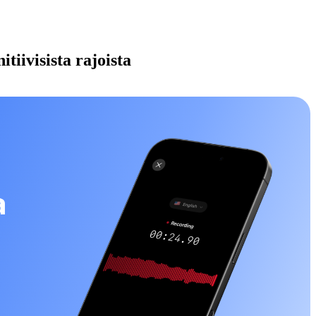
tiivisista rajoista
a