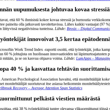
tinnän uupumuksesta johtuvaa kovaa stressiä
ttavat, että 60 % ihmisistä kokee kovaa stressiä ja burnoutia verkkoko
e paineita olla jatkuvasti tavoitettavissa. Lähes kaikki vastaajat (97 %)
liittyvissä negatiivisissa tunteissa.
Lähde:
Brosix – Digital Communica
yöntekijät innovoivat 3,5 kertaa epätodennäk
osoftin Work Trend Index -raportti osoitti, että työntekijät, jotka kampp
n 60 % johtajista on huolissaan innovaatioiden tai läpimurtoajatusten pu
jää mitään, ja se on kasvua ohjaava voima.
Lähde:
LumApps – Managing
jopa 40 % ja kasvattaa tehtävän suorittami
 American Psychological Association havaitsi, että monitehtäilijät kokev
et monitehtäilijät suoriutuvat itse asiassa heikommin monitehtäilytesteis
llbrook Recovery – Average Attention Span Statistics
ikuormittunut pelkästä viestien määrästä
soittaa, että 38 % työntekijöistä tuntee olevansa ylikuormittunut töissä