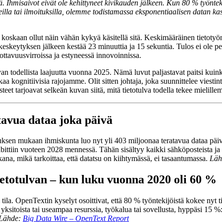
Ihmisaivot eivät ole kehittyneet kivikauden jälkeen. Kun 80 % työnteki
eilla tai ilmoituksilla, olemme todistamassa eksponentiaalisen datan ka
 koskaan ollut näin vähän kykyä käsitellä sitä. Keskimääräinen tietotyönt
skeytyksen jälkeen kestää 23 minuuttia ja 15 sekuntia. Tulos ei ole pelk
ottavuusvirroissa ja estyneessä innovoinnissa.
lvan todellista laajuutta vuonna 2025. Nämä luvut paljastavat paitsi kui
ognitiivisia rajojamme. Olit sitten johtaja, joka suunnittelee viestintä
teet tarjoavat selkeän kuvan siitä, mitä tietotulva todella tekee mielill
tavua dataa joka päivä
uksen mukaan ihmiskunta luo nyt yli 403 miljoonaa teratavua dataa päiv
ttiin vuoteen 2028 mennessä. Tähän sisältyy kaikki sähköposteista ja vi
na, mikä tarkoittaa, että datatsu on kiihtymässä, ei tasaantumassa.
Läh
tietotulvan – kun luku vuonna 2020 oli 60 %
i tila. OpenTextin kyselyt osoittivat, että 80 % työntekijöistä kokee ny
n yksitoista tai useampaa resurssia, työkalua tai sovellusta, hyppäsi 15
Lähde:
Big Data Wire – OpenText Report