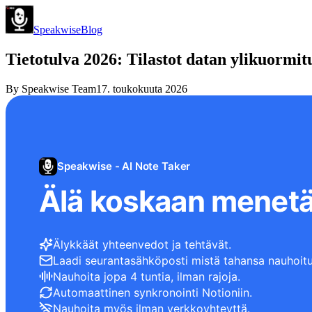
Speakwise
Blog
Tietotulva 2026: Tilastot datan ylikuormit
By
Speakwise Team
17. toukokuuta 2026
Speakwise - AI Note Taker
Älä koskaan menetä
Älykkäät yhteenvedot ja tehtävät.
Laadi seurantasähköposti mistä tahansa nauhoitu
Nauhoita jopa 4 tuntia, ilman rajoja.
Automaattinen synkronointi Notioniin.
Nauhoita myös ilman verkkoyhteyttä.