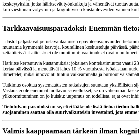
keskeytyksiin, jotka häiritsevät työnkulkuja ja vähentävät tuottavuutta.
kun viestinnän volyymin ja kognitiivisen kaistanleveyden välinen kui
Tarkkaavaisuusparadoksi: Enemmän tiet
Tilastot paljastavat perustavanlaatuisen epäyhteensopivuuden tietomme
muutamia kymmeniä kasvoja, kourallinen keskusteluja päivässä, päätök
zettabiteissä. Laitteisto ei ole muuttunut; vaatimukset ovat muuttuneet
Harkitse kertautuvia kustannuksia: jokainen kontekstimuutos vaatii 23
kertaa päivässä ja menettävät lähes 10 % vuotuisesta työajastaan uudell
ihmettelet, miksi innovointi tuntuu vaikeammalta ja burnout väistämät
Tutkimus osoittaa systemaattisten ratkaisujen suuntaan yksilöllisten si
Vastaus ei ole enemmät tuottavuussovellukset; se on vähemmän keskeytyks
ylikuormittuminen on jo kuisku: uupumus on todellista, rajat ovat inh
Tietotulvan paradoksi on se, ettei lääke ole lisää tietoa tiedon 
suojaaminen saattaa olla suurivaikutteisin investointi, jota emme 
Valmis kaappaamaan tärkeän ilman kogniti