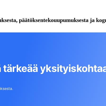
uksesta, päätöksentekouupumuksesta ja kogni
 tärkeää yksityiskohta
ksesta.