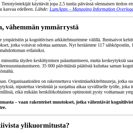
 Tietotyöntekijät käyttävät jopa 2,5 tuntia päivässä olennaisen tiedon ets
lu kasvaa edelleen.
Lähde:
LumApps – Managing Information Overloa
oa, vähemmän ymmärrystä
 ympäristön ja kognitiivisen arkkitehtuurimme välillä. Ihmisaivot kehi
set, jotka voisivat odottaa aamuun. Nyt heräämme 117 sähköpostiin, 15
 mahdottoman erilaisiksi.
 minuuttia täyden keskittymisen palauttamiseen, mutta keskeytyksiä saap
eensuuntautumiseen. 35 000 päivittäistä päätöstä kuluttaa saman kognitiiv
tömältä.
jaan. Organisaatioiden on rakennettava viestintäarkkitehtuureja, jotka s
iä, niputettua viestintää ja suojattua aikaa syvälliselle työlle, joka tu
imillisiä, eikä mikään henkilökohtainen optimointi pysty voittamaan ym
hallinnasta – vaan rakenteiset muutokset, jotka vähentävät kognitii
tee.
ivista ylikuormitusta?