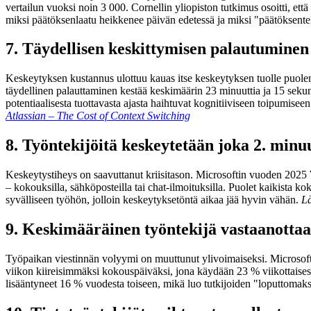
vertailun vuoksi noin 3 000. Cornellin yliopiston tutkimus osoitti, ett
miksi päätöksenlaatu heikkenee päivän edetessä ja miksi "päätöksent
7. Täydellisen keskittymisen palautuminen 
Keskeytyksen kustannus ulottuu kauas itse keskeytyksen tuolle puolen.
täydellinen palauttaminen kestää keskimäärin 23 minuuttia ja 15 sekun
potentiaalisesta tuottavasta ajasta haihtuvat kognitiiviseen toipumis
Atlassian – The Cost of Context Switching
8. Työntekijöitä keskeytetään joka 2. minuu
Keskeytystiheys on saavuttanut kriisitason. Microsoftin vuoden 2025 W
– kokouksilla, sähköposteilla tai chat-ilmoituksilla. Puolet kaikista 
syvälliseen työhön, jolloin keskeytyksetöntä aikaa jää hyvin vähän.
L
9. Keskimääräinen työntekijä vastaanottaa 
Työpaikan viestinnän volyymi on muuttunut ylivoimaiseksi. Microsoftin
viikon kiireisimmäksi kokouspäiväksi, jona käydään 23 % viikottaises
lisääntyneet 16 % vuodesta toiseen, mikä luo tutkijoiden "loputtomak