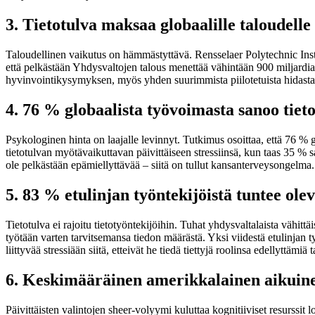
3. Tietotulva maksaa globaalille taloudelle
Taloudellinen vaikutus on hämmästyttävä. Rensselaer Polytechnic Instit
että pelkästään Yhdysvaltojen talous menettää vähintään 900 miljardia 
hyvinvointikysymyksen, myös yhden suurimmista piilotetuista hidasta
4. 76 % globaalista työvoimasta sanoo tieto
Psykologinen hinta on laajalle levinnyt. Tutkimus osoittaa, että 76 % gl
tietotulvan myötävaikuttavan päivittäiseen stressiinsä, kun taas 35 % s
ole pelkästään epämiellyttävää – siitä on tullut kansanterveysongelma
5. 83 % etulinjan työntekijöistä tuntee ol
Tietotulva ei rajoitu tietotyöntekijöihin. Tuhat yhdysvaltalaista vähit
työtään varten tarvitsemansa tiedon määrästä. Yksi viidestä etulinjan ty
liittyvää stressiään siitä, etteivät he tiedä tiettyjä roolinsa edellyttämiä t
6. Keskimääräinen amerikkalainen aikuinen
Päivittäisten valintojen sheer-volyymi kuluttaa kognitiiviset resurssit 