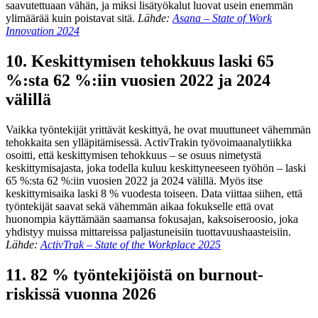
saavutettuaan vähän, ja miksi lisätyökalut luovat usein enemmän
ylimäärää kuin poistavat sitä.
Lähde:
Asana – State of Work
Innovation 2024
10. Keskittymisen tehokkuus laski 65
%:sta 62 %:iin vuosien 2022 ja 2024
välillä
Vaikka työntekijät yrittävät keskittyä, he ovat muuttuneet vähemmän
tehokkaita sen ylläpitämisessä. ActivTrakin työvoimaanalytiikka
osoitti, että keskittymisen tehokkuus – se osuus nimetystä
keskittymisajasta, joka todella kuluu keskittyneeseen työhön – laski
65 %:sta 62 %:iin vuosien 2022 ja 2024 välillä. Myös itse
keskittymisaika laski 8 % vuodesta toiseen. Data viittaa siihen, että
työntekijät saavat sekä vähemmän aikaa fokukselle että ovat
huonompia käyttämään saamansa fokusajan, kaksoiseroosio, joka
yhdistyy muissa mittareissa paljastuneisiin tuottavuushaasteisiin.
Lähde:
ActivTrak – State of the Workplace 2025
11. 82 % työntekijöistä on burnout-
riskissä vuonna 2026