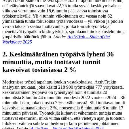
ActivTrakin State of the Workplace 2025 -raportin tutkimus osoitti,
että etätyöntekijät saavuttavat 22,75 tuntia syvää keskittymisaikaa
viikossa verrattuna vain 18,6 tuntiin pääasiassa toimistossa
työskenteleville. Yli 4 tunnin viikoittainen etu vastaa noin 62
ylimääräistä tuntia fokusoitua työtä vuodessa – yli viikon ja puolen
verran takaisin saatua tuottavuutta, jonka toimistotyöntekijät
menettävät työpaikan keskeytyksiin, spontaaneihin keskusteluihin ja
ympäristön häiriötekijöihin.
Lähde:
ActivTrak – State of the
Workplace 2025
2. Keskimääräinen työpäivä lyheni 36
minuuttia, mutta tuottavat tunnit
kasvoivat tosiasiassa 2 %
Modernissa työssä tapahtuu jotakin vastakohtaista. ActivTrakin
analyysin mukaan, joka käsitti 218 900 työntekijää 777 yrityksestä,
keskimääräinen työpäivä on lyhentynyt noin 9 tunnista 20
minuutista 8 tuntiin 44 minuuttiin vuodesta 2022 vuoteen 2024 – 36
minuutin lasku, joka edustaa 7 %:n vähennystä. Silti tuottavat tunnit
kasvoivat samanaikaisesti 2 %, nousemalla 6 minuuttia 6 tuntiin 17
minuuttiin päivässä. Työntekijät kirjaavat vähemmän tunteja mutta
tuottavat enemmän, mikä viittaa siihen, että vietetyn ajan ja tuotetun
tuloksen välinen suhde on heikompi kuin perinteinen johtaminen
olettaa.
Lähde:
ActivTrak – State of the Workplace 2025