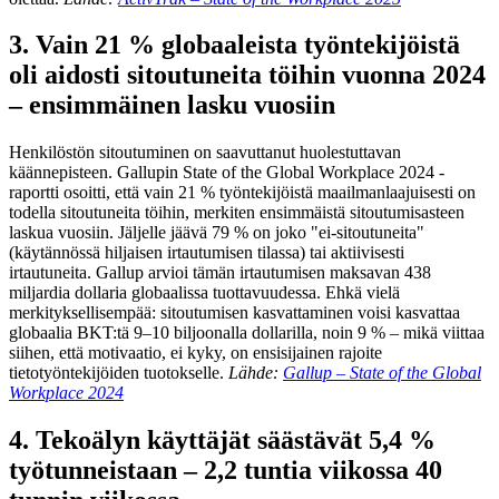
3. Vain 21 % globaaleista työntekijöistä
oli aidosti sitoutuneita töihin vuonna 2024
– ensimmäinen lasku vuosiin
Henkilöstön sitoutuminen on saavuttanut huolestuttavan
käännepisteen. Gallupin State of the Global Workplace 2024 -
raportti osoitti, että vain 21 % työntekijöistä maailmanlaajuisesti on
todella sitoutuneita töihin, merkiten ensimmäistä sitoutumisasteen
laskua vuosiin. Jäljelle jäävä 79 % on joko "ei-sitoutuneita"
(käytännössä hiljaisen irtautumisen tilassa) tai aktiivisesti
irtautuneita. Gallup arvioi tämän irtautumisen maksavan 438
miljardia dollaria globaalissa tuottavuudessa. Ehkä vielä
merkityksellisempää: sitoutumisen kasvattaminen voisi kasvattaa
globaalia BKT:tä 9–10 biljoonalla dollarilla, noin 9 % – mikä viittaa
siihen, että motivaatio, ei kyky, on ensisijainen rajoite
tietotyöntekijöiden tuotokselle.
Lähde:
Gallup – State of the Global
Workplace 2024
4. Tekoälyn käyttäjät säästävät 5,4 %
työtunneistaan – 2,2 tuntia viikossa 40