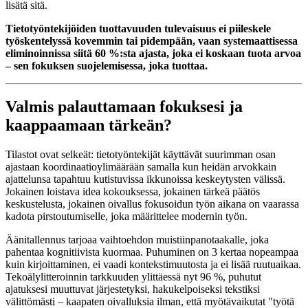
lisätä sitä.
Tietotyöntekijöiden tuottavuuden tulevaisuus ei piileskele
työskentelyssä kovemmin tai pidempään, vaan systemaattisessa
eliminoinnissa siitä 60 %:sta ajasta, joka ei koskaan tuota arvoa
– sen fokuksen suojelemisessa, joka tuottaa.
Valmis palauttamaan fokuksesi ja
kaappaamaan tärkeän?
Tilastot ovat selkeät: tietotyöntekijät käyttävät suurimman osan
ajastaan koordinaatioylimäärään samalla kun heidän arvokkain
ajattelunsa tapahtuu kutistuvissa ikkunoissa keskeytysten välissä.
Jokainen loistava idea kokouksessa, jokainen tärkeä päätös
keskustelusta, jokainen oivallus fokusoidun työn aikana on vaarassa
kadota pirstoutumiselle, joka määrittelee modernin työn.
Äänitallennus tarjoaa vaihtoehdon muistiinpanotaakalle, joka
pahentaa kognitiivista kuormaa. Puhuminen on 3 kertaa nopeampaa
kuin kirjoittaminen, ei vaadi kontekstimuutosta ja ei lisää ruutuaikaa.
Tekoälylitteroinnin tarkkuuden ylittäessä nyt 96 %, puhutut
ajatuksesi muuttuvat järjestetyksi, hakukelpoiseksi tekstiksi
välittömästi – kaapaten oivalluksia ilman, että myötävaikutat "työtä