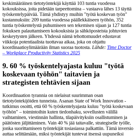
keskimääräinen tietotyöntekijä käyttää 103 tuntia vuodessa
kokouksissa, joita pidetään tarpeettomina – vastaava lähes 13 täyttä
työskentelypäivää. Tämä yhdistyy muihin "työtä koskevan työn"
kustannuksiin: 209 tuntia vuodessa päällekkäiseen työhön, 352
tuntia työskentelystä puhumiseen sen tekemisen sijaan ja 127 tuntia
fokuksen palauttamiseen kokouksista ja sähköposteista johtuvien
keskeytysten jälkeen. Yhdessä nämä tehottomuudet edustavat
viikkoja potentiaalista tuottavaa aikaa, joka on ohjattu
koordinaatioylimäärään ilman suoraa tuotosta.
Lähde:
Time Doctor
– Workplace Productivity Statistics 2025
9. 60 % työskentelyajasta kuluu "työtä
koskevaan työhön" taitavien ja
strategisten tehtävien sijaan
Koordinaation tyrannia on nielaisut suurimman osan
tietotyöntekijöiden tunneista. Asanan State of Work Innovation -
tutkimus osoitti, että 60 % työskentelyajasta kuluu "työtä koskevaan
työhön" – toimintoihin kuten tiedonhaku, sovellusten välillä
vaihtaminen, viestinnän hallinta, tilapäivityksiin osallistuminen ja
päätösten jäljittäminen. Vain 40 % jää taitavalle, strategiselle työlle,
jonka suorittamiseen työntekijät tosiasiassa palkattiin. Tämä inversio
auttaa selittämään, miksi työntekijät tuntevat itsensä uupuneiksi