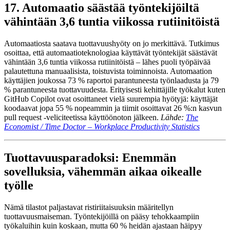
17. Automaatio säästää työntekijöiltä
vähintään 3,6 tuntia viikossa rutiinitöistä
Automaatiosta saatava tuottavuushyöty on jo merkittävä. Tutkimus
osoittaa, että automaatioteknologiaa käyttävät työntekijät säästävät
vähintään 3,6 tuntia viikossa rutiinitöistä – lähes puoli työpäivää
palautettuna manuaalisista, toistuvista toiminnoista. Automaation
käyttäjien joukossa 73 % raportoi parantuneesta työnlaadusta ja 79
% parantuneesta tuottavuudesta. Erityisesti kehittäjille työkalut kuten
GitHub Copilot ovat osoittaneet vielä suurempia hyötyjä: käyttäjät
koodaavat jopa 55 % nopeammin ja tiimit osoittavat 26 %:n kasvun
pull request -veliciteetissa käyttöönoton jälkeen.
Lähde:
The
Economist / Time Doctor – Workplace Productivity Statistics
Tuottavuusparadoksi: Enemmän
sovelluksia, vähemmän aikaa oikealle
työlle
Nämä tilastot paljastavat ristiriitaisuuksin määritellyn
tuottavuusmaiseman. Työntekijöillä on pääsy tehokkaampiin
työkaluihin kuin koskaan, mutta 60 % heidän ajastaan häipyy