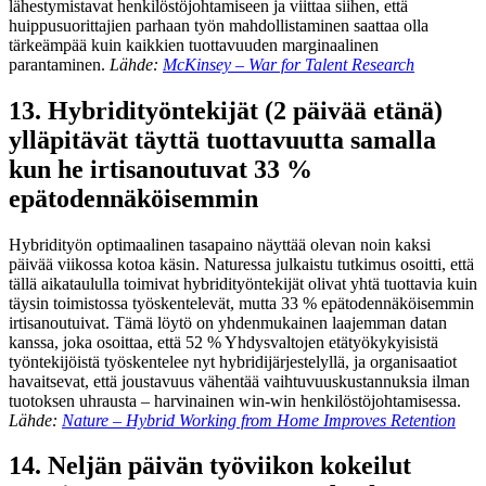
lähestymistavat henkilöstöjohtamiseen ja viittaa siihen, että
huippusuorittajien parhaan työn mahdollistaminen saattaa olla
tärkeämpää kuin kaikkien tuottavuuden marginaalinen
parantaminen.
Lähde:
McKinsey – War for Talent Research
13. Hybridityöntekijät (2 päivää etänä)
ylläpitävät täyttä tuottavuutta samalla
kun he irtisanoutuvat 33 %
epätodennäköisemmin
Hybridityön optimaalinen tasapaino näyttää olevan noin kaksi
päivää viikossa kotoa käsin. Naturessa julkaistu tutkimus osoitti, että
tällä aikataululla toimivat hybridityöntekijät olivat yhtä tuottavia kuin
täysin toimistossa työskentelevät, mutta 33 % epätodennäköisemmin
irtisanoutuivat. Tämä löytö on yhdenmukainen laajemman datan
kanssa, joka osoittaa, että 52 % Yhdysvaltojen etätyökykyisistä
työntekijöistä työskentelee nyt hybridijärjestelyllä, ja organisaatiot
havaitsevat, että joustavuus vähentää vaihtuvuuskustannuksia ilman
tuotoksen uhrausta – harvinainen win-win henkilöstöjohtamisessa.
Lähde:
Nature – Hybrid Working from Home Improves Retention
14. Neljän päivän työviikon kokeilut