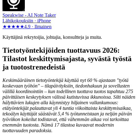
Speakwise -
AI Note Taker
Lähikokouksiin · iPhone
★★★★★
4.9 ·
Ilmainen
Käyttäjinä rekrytoijia, johtajia, konsultteja ja muita.
Tietotyöntekijöiden tuottavuus 2026:
Tilastot keskittymisajasta, syvästä työstä
ja tuotostrenedeistä
Keskimääräinen tietotyöntekijä käyttää nyt 60 % ajastaan "työtä
koskevaan työhön" – tilapäivityksiin, tiedonhakuun ja sovellusten
välillä koordinointiin – kun todellinen tuottava tuotos tapahtuu 275
päivittäisen keskeytyksen välissä kutistuvissa ikkunoissa. Silti näiden
hälyttävien lukujen alla käynnistyy hiljainen vallankumous:
etätyöntekijät palauttavat yli 4 tuntia viikoittaista keskittymisaikaa,
tekoälyn käyttäjät säästävät 5,4 % työtunneistaan ja neljän päivän
työviikon kokeilut todistavat, että vähemmän aikaa voi tarkoittaa
enemmän tuotosta. Nämä 17 tilastoa kuvaavat modernin
tuottavuuden paradoksia.