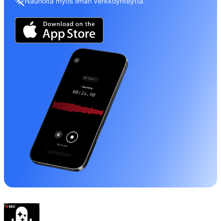
Nauhoita myös ilman verkkoyhteyttä.