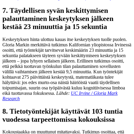
7. Täydellisen syvän keskittymisen
palauttaminen keskeytyksen jälkeen
kestää 23 minuuttia ja 15 sekuntia
Keskeytyksen hinta ulottuu kauas itse keskeytyksen tuolle puolen.
Gloria Markin merkittävä tutkimus Kalifornian yliopistossa Irvinessä
osoitti, että työntekijät tarvitsevat keskimäärin 23 minuuttia ja 15
sekuntia palatakseen täyteen syvään keskittymiseen keskeytyksen
jälkeen – jopa lyhyen sellaisen jälkeen. Erillinen tutkimus osoitti,
että pelkkä tuottavan työnkulun tilan palauttaminen sovellusten
välillä vaihtamisen jälkeen kestää 9,5 minuuttia. Kun työntekijät
kohtaavat 275 päivittäistä keskeytystä, matematiikasta tulee
hälyttävä: jos edes murto-osa näistä häiriöistä vaatii täydellisen
toipumisajan, suurin osa työpäivästä kuluu kognitiivisessa limboa
eikä tuottavassa fokuksessa.
Lähde:
UC Irvine / Gloria Mark
Research
8. Tietotyöntekijät käyttävät 103 tuntia
vuodessa tarpeettomissa kokouksissa
Kokoustaakka on muuttunut mitattavaksi. Tutkimus osoittaa, että