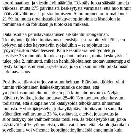
koordinaatioon ja viestintäylimäärään. Tekoäly lupaa säästää tunteja
viikossa, mutta 275 päivittäistä keskeytystä varmistaa, että nuo tunnit
päätyvät välittömästi pirstoutumiseen. Sitoutuminen on romahtanut
21 %:iin, mutta organisaatiot jatkavat optimoimista läsnäolon ja
toiminnan eikä fokuksen ja tuotoksen mukaan.
Data osoittaa perustavanlaatuisen arkkitehtuuriongelman.
Tietotyöntekijöiden tuottavuus ei ensisijaisesti rajoitu yksilölliseen
kykyyn tai edes käytettäviin työkaluihin – se rajoittuu itse
työympäristön rakenteeseen. Kun keskimääräinen työntekijä
tarvitsee 23 minuuttia fokuksen palauttamiseen, mutta keskeytyksiä
tulee joka 2. minuutti, mikään henkilökohtainen tuottavuustemppu ei
pysty kompensoimaan järjestelmää, joka on suunniteltu pilkkomaan
tarkkaavaisuus.
Positiiviset tilastot tarjoavat suunnitelman. Etätyöntekijöiden yli 4
tunnin viikoittainen lisäkeskittymisaika osoittaa, että
ympäristösuunnittelu on tärkeämpää kuin tahdonvoima. Neljän
päivän työviikot, jotka tuottavat 25–40 %:n tuottavuuden kasvun,
todistavat, että aikapaine voi katalysoida tehokkuutta uhraaman
tuotosta. Hybridijärjestelyt, jotka ylläpitävät tuottavuutta samalla
vähentäen vaihtuvuutta 33 %, osoittavat, etteivät joustavuus ja
suorituskyky ole vaihtoehtoisia toisilleen. Ja tekoälytyökalut, jotka
säästävät 5,4 % työtunneista, viittaavat siihen, että teknologia oikein
sovellettuna voi vähentää koordinaatioylimäärää ennemmin kuin