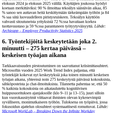
elokuun 2024 ja elokuun 2025 välillä. Käyttäjien joukossa hyödyt
koetaan merkittäviksi: 90 % ilmoittaa tekoälyn säästävän aikaa, 85
% sanoo sen auttavan heitä keskittymään tärkeämpään työhön ja 84
% saa siitä luovuudelleen piristysruiskeen. Tekoälyn käyttöön
vahvasti sitoutuneista yrityksistä 72 %:ssa havaitaan korkea
tuottavuustaso ja 59 %:ssa parantuneen työtyytyväisyyttä.
Lähde:
Archieapp – Employee Productivity Statistics 2025
6. Työntekijöitä keskeytetään joka 2.
minuutti – 275 kertaa päivässä –
keskeisen työajan aikana
Tarkkaavaisuuden pirstoutuminen on saavuttanut kriisimittasuhteet.
Microsoftin vuoden 2025 Work Trend Index paljastaa, että
työntekijät kokevat nyt keskeytyksiä joka toinen minuutti keskeisen
työajan aikana, yhteensä noin 275 keskeytystä päivässä kokouksista,
sähköposteista ja chat-ilmoituksista. Tilannetta pahentaa se, että 50
% kaikista kokouksista on aikataulutettu kognitiivisen
huippusuorituksen ajanjaksoille (klo 9–11 ja 13–15), juuri silloin
kun vuorokausirytmit viittaavat ihmisten olevan kykenevimpiä
syvälliseen, monimutkaiseen työhön. Tuloksena on työpäivä, jossa
fokusoidun ajattelun olosuhteet systemaattisesti romuttuvat.
Lähde:
Microsoft WorkLab – Breaking Down the Infinite Workday