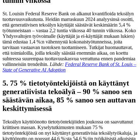
tunnin viikossa
St. Louisin Federal Reserve Bank on alkanut kvantifioida tekoälyn
tuottavuusvaikutusta. Heidän marraskuun 2024 analyysinsä osoitti,
että generatiivisen tekoälyn käyttäjät säästävät keskimäärin 5,4 %
työtunneistaan – vastaa 2,2 tuntia viikossa 40 tunnin viikossa. Koko
Yhdysvaltojen työvoimalle (käyttäjät ja ei-käyttäjät mukaan lukien)
tämä edustaa 1,4 %:n vähennystä kokonaistyötunneissa, joita
tarvitaan vastaavan tuotoksen tuottamiseen. Tutkijat huomauttavat,
että toimialoilla, joilla tekoäly säästää enemmän aikaa, on koettu
suhteessa suurempaa tuottavuuskasvua verrattuna ennen pandemiaa
vallinneisiin trendeihin.
Lähde:
Federal Reserve Bank of St. Louis –
State of Generative AI Adoption
5. 75 % tietotyöntekijöistä on käyttänyt
generatiivista tekoälyä – 90 % sanoo sen
säästävän aikaa, 85 % sanoo sen auttavan
keskittymisessä
Tekoälyn käyttöönotto tietotyöntekijöiden joukossa on saavuttanut
kriittisen massan. Kyselytutkimusten mukaan 75 %
tietotyöntekijöistä on nyt käyttänyt generatiivisia tekoälytyökaluja, ja
käyttöönotto on noussut 44,6 %:sta 54,6 %:iin työikäisistä aikuisista