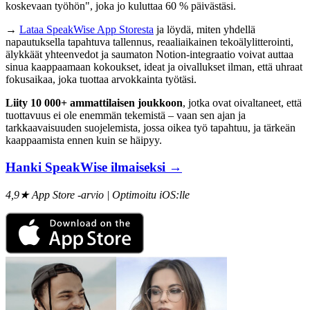
koskevaan työhön", joka jo kuluttaa 60 % päivästäsi.
→
Lataa SpeakWise App Storesta
ja löydä, miten yhdellä
napautuksella tapahtuva tallennus, reaaliaikainen tekoälylitterointi,
älykkäät yhteenvedot ja saumaton Notion-integraatio voivat auttaa
sinua kaappaamaan kokoukset, ideat ja oivallukset ilman, että uhraat
fokusaikaa, joka tuottaa arvokkainta työtäsi.
Liity 10 000+ ammattilaisen joukkoon
, jotka ovat oivaltaneet, että
tuottavuus ei ole enemmän tekemistä – vaan sen ajan ja
tarkkaavaisuuden suojelemista, jossa oikea työ tapahtuu, ja tärkeän
kaappaamista ennen kuin se häipyy.
Hanki SpeakWise ilmaiseksi →
4,9★ App Store -arvio | Optimoitu iOS:lle