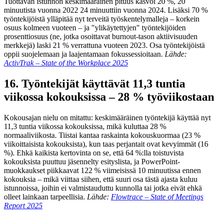
Tuottavan istunnon keskimääräinen pituus kasvoi 20 %, 20
minuutista vuonna 2022 24 minuuttiin vuonna 2024. Lisäksi 70 %
työntekijöistä ylläpitää nyt terveitä työskentelymalleja – korkein
osuus kolmeen vuoteen – ja "ylikäytettyjen" työntekijöiden
prosenttiosuus (ne, jotka osoittavat burnout-tason aktiivisuuden
merkkejä) laski 21 % verrattuna vuoteen 2023. Osa työntekijöistä
oppii suojelemaan ja laajentamaan fokussessioitaan.
Lähde:
ActivTrak – State of the Workplace 2025
16. Työntekijät käyttävät 11,3 tuntia
viikossa kokouksissa – 28 % työviikostaan
Kokousajan nielu on mitattu: keskimääräinen työntekijä käyttää nyt
11,3 tuntia viikossa kokouksissa, mikä kuluttaa 28 %
normaaliviikosta. Tiistai kantaa raskainta kokouskuormaa (23 %
viikoittaisista kokouksista), kun taas perjantait ovat kevyimmät (16
%). Ehkä kaikista kertovinta on se, että 64 %:lla toistuvista
kokouksista puuttuu jäsennelty esityslista, ja PowerPoint-
muokkaukset piikkaavat 122 % viimeisissä 10 minuutissa ennen
kokouksia – mikä viittaa siihen, että suuri osa tästä ajasta kuluu
istunnoissa, joihin ei valmistauduttu kunnolla tai jotka eivät ehkä
olleet lainkaan tarpeellisia.
Lähde:
Flowtrace – State of Meetings
Report 2025