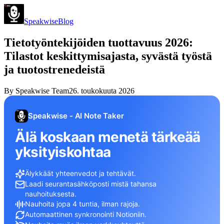
Speakwise
Blog
Tietotyöntekijöiden tuottavuus 2026:
Tilastot keskittymisajasta, syvästä työstä
ja tuotostrenedeistä
By
Speakwise Team
26. toukokuuta 2026
Speakwise - AI Note Taker
Älä koskaan menetä tärkeää
yksityiskohtaa
Älykkäät yhteenvedot ja tehtävät.
Laadi seurantasähköposti mistä tahansa
nauhoituksesta.
Nauhoita jopa 4 tuntia, ilman rajoja.
Automaattinen synkronointi Notioniin.