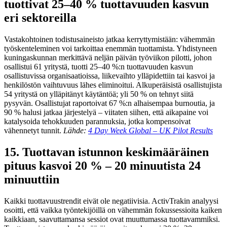
tuottivat 25–40 % tuottavuuden kasvun
eri sektoreilla
Vastakohtoinen todistusaineisto jatkaa kerryttymistään: vähemmän
työskenteleminen voi tarkoittaa enemmän tuottamista. Yhdistyneen
kuningaskunnan merkittävä neljän päivän työviikon pilotti, johon
osallistui 61 yritystä, tuotti 25–40 %:n tuottavuuden kasvun
osallistuvissa organisaatioissa, liikevaihto ylläpidettiin tai kasvoi ja
henkilöstön vaihtuvuus lähes eliminoitui. Alkuperäisistä osallistujista
54 yritystä on ylläpitänyt käytäntöä; yli 50 % on tehnyt siitä
pysyvän. Osallistujat raportoivat 67 %:n alhaisempaa burnoutia, ja
90 % halusi jatkaa järjestelyä – viitaten siihen, että aikapaine voi
katalysoida tehokkuuden parannuksia, jotka kompensoivat
vähennetyt tunnit.
Lähde:
4 Day Week Global – UK Pilot Results
15. Tuottavan istunnon keskimääräinen
pituus kasvoi 20 % – 20 minuutista 24
minuuttiin
Kaikki tuottavuustrendit eivät ole negatiivisia. ActivTrakin analyysi
osoitti, että vaikka työntekijöillä on vähemmän fokussessioita kaiken
kaikkiaan, saavuttamansa sessiot ovat muuttumassa tuottavammiksi.