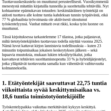
Tuottavuuskeskustelu on muuttunut perusteellisesti. Vuosikymmeniä
menestystä mitattiin kirjatuilla tunneilla ja suoritetuilla tehtävillä. Nyt
kohtaamme epämukavan totuuden: keskimääräinen työntekijä on
aidosti tuottava alle kolme tuntia kahdeksan tunnin työpäivästä, eikä
77 % globaalista työvoimasta ole aktiivisesti sitoutunut
työskentelyynsä. Vanhat mittarit ovat rikki, koska työn luonne on
muuttunut.
Tässä kirjoituksessa tarkastelemme 17 tilastoa, jotka paljastavat,
miltä tietotyöntekijöiden tuottavuus todella näyttää vuonna 2025.
Nämä luvut kattavat kirjon lannistavia todellisuuksia – kuten 23
minuutin toipumisaikaa jokaisen keskeytyksen jälkeen – sekä
lupaavia muutoksia, mukaan lukien tekoälytyökalut, jotka
kasvattavat tehtävien suorittamisnopeutta 33 % ja hybridijärjestelyt,
jotka ylläpitävät tuottavuutta samalla kun vähentävät vaihtuvuutta
kolmanneksella.
1. Etätyöntekijät saavuttavat 22,75 tuntia
viikoittaista syvää keskittymisaikaa vs.
18,6 tuntia toimistotyöntekijöille
Työskentelypaikka vaikuttaa merkittävästi kykyyn keskittyä.