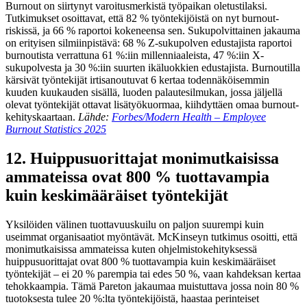
Burnout on siirtynyt varoitusmerkistä työpaikan oletustilaksi.
Tutkimukset osoittavat, että 82 % työntekijöistä on nyt burnout-
riskissä, ja 66 % raportoi kokeneensa sen. Sukupolvittainen jakauma
on erityisen silmiinpistävä: 68 % Z-sukupolven edustajista raportoi
burnoutista verrattuna 61 %:iin millenniaaleista, 47 %:iin X-
sukupolvesta ja 30 %:iin suurten ikäluokkien edustajista. Burnoutilla
kärsivät työntekijät irtisanoutuvat 6 kertaa todennäköisemmin
kuuden kuukauden sisällä, luoden palautesilmukan, jossa jäljellä
olevat työntekijät ottavat lisätyökuormaa, kiihdyttäen omaa burnout-
kehityskaartaan.
Lähde:
Forbes/Modern Health – Employee
Burnout Statistics 2025
12. Huippusuorittajat monimutkaisissa
ammateissa ovat 800 % tuottavampia
kuin keskimääräiset työntekijät
Yksilöiden välinen tuottavuuskuilu on paljon suurempi kuin
useimmat organisaatiot myöntävät. McKinseyn tutkimus osoitti, että
monimutkaisissa ammateissa kuten ohjelmistokehityksessä
huippusuorittajat ovat 800 % tuottavampia kuin keskimääräiset
työntekijät – ei 20 % parempia tai edes 50 %, vaan kahdeksan kertaa
tehokkaampia. Tämä Pareton jakaumaa muistuttava jossa noin 80 %
tuotoksesta tulee 20 %:lta työntekijöistä, haastaa perinteiset