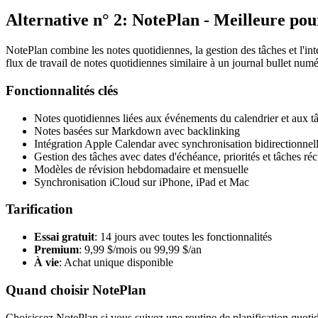
Alternative n° 2: NotePlan - Meilleure pour
NotePlan combine les notes quotidiennes, la gestion des tâches et l'in
flux de travail de notes quotidiennes similaire à un journal bullet num
Fonctionnalités clés
Notes quotidiennes liées aux événements du calendrier et aux t
Notes basées sur Markdown avec backlinking
Intégration Apple Calendar avec synchronisation bidirectionnel
Gestion des tâches avec dates d'échéance, priorités et tâches réc
Modèles de révision hebdomadaire et mensuelle
Synchronisation iCloud sur iPhone, iPad et Mac
Tarification
Essai gratuit
: 14 jours avec toutes les fonctionnalités
Premium
: 9,99 $/mois ou 99,99 $/an
À vie
: Achat unique disponible
Quand choisir NotePlan
Choisissez NotePlan si vous suivez une routine de planification quoti