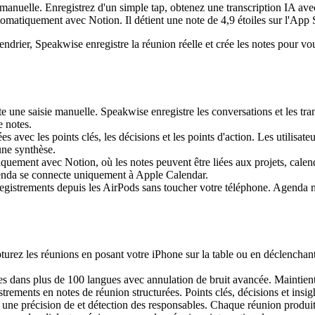
anuelle. Enregistrez d'un simple tap, obtenez une transcription IA ave
utomatiquement avec Notion. Il détient une note de 4,9 étoiles sur l'App 
drier, Speakwise enregistre la réunion réelle et crée les notes pour vou
te une saisie manuelle. Speakwise enregistre les conversations et les t
e notes.
s avec les points clés, les décisions et les points d'action. Les utilisa
une synthèse.
uement avec Notion, où les notes peuvent être liées aux projets, calen
Agenda se connecte uniquement à Apple Calendar.
egistrements depuis les AirPods sans toucher votre téléphone. Agenda né
turez les réunions en posant votre iPhone sur la table ou en déclenchant
lines dans plus de 100 langues avec annulation de bruit avancée. Mainti
strements en notes de réunion structurées. Points clés, décisions et insi
c une précision de et détection des responsables. Chaque réunion produit