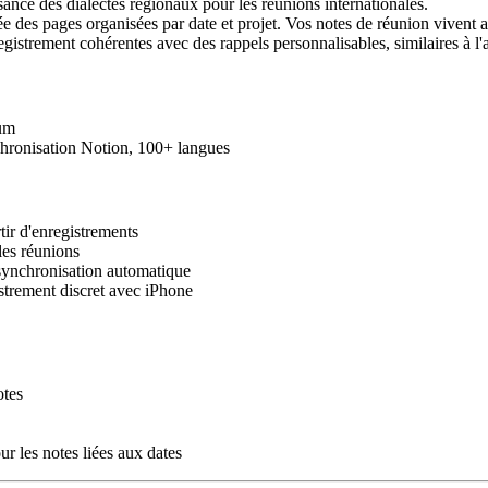
ance des dialectes régionaux pour les réunions internationales.
e des pages organisées par date et projet. Vos notes de réunion vivent 
gistrement cohérentes avec des rappels personnalisables, similaires à l
ium
nchronisation Notion, 100+ langues
ir d'enregistrements
les réunions
 synchronisation automatique
strement discret avec iPhone
otes
 les notes liées aux dates