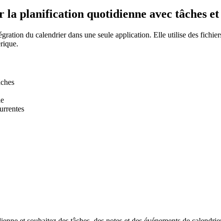
 la planification quotidienne avec tâches et
tégration du calendrier dans une seule application. Elle utilise des fic
érique.
âches
le
urrentes
dienne et souhaitez des tâches, des notes et des événements de calendri