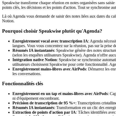
Speakwise transforme chaque réunion en notes organisées sans saisie m
points clés, les décisions et les points d'action. Tout se synchronise a
Là où Agenda vous demande de saisir des notes liées aux dates du calen
Notion.
Pourquoi choisir Speakwise plutôt qu'Agenda?
Enregistrement vocal avec transcription IA
: Agenda nécessi
langues. Vous vous concentrez sur la réunion, pas sur la prise d
Résumés IA instantanés
: Speakwise génère des notes structurée
(selon les enquêtes utilisateurs Speakwise). Agenda n'offre auc
Intégration native Notion
: Speakwise se synchronise automatiq
utilisateurs choisissent Speakwise pour cette fonctionnalité. 
Enregistrement mains-libres avec AirPods
: Démarrez les enr
les conversations.
Fonctionnalités clés
Enregistrement en un tap et mains-libres avec AirPods
: Cap
ni d'équipement encombrant.
Précision de transcription de 95 %+
: Transcriptions cristal
Résumés IA instantanés
: Transformation en un clic des enregi
Extraction de points d'action par IA
: Tâches identifiées ave