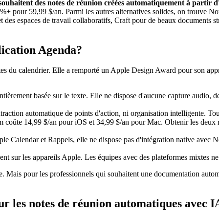
ui souhaitent des notes de réunion créées automatiquement à partir
 %+ pour 59,99 $/an. Parmi les autres alternatives solides, on trouve No
et des espaces de travail collaboratifs, Craft pour de beaux documents s
plication Agenda?
es du calendrier. Elle a remporté un Apple Design Award pour son appro
ntièrement basée sur le texte. Elle ne dispose d'aucune capture audio, de
.
traction automatique de points d'action, ni organisation intelligente. To
 coûte 14,99 $/an pour iOS et 34,99 $/an pour Mac. Obtenir les deux re
 Calendar et Rappels, elle ne dispose pas d'intégration native avec Noti
t sur les appareils Apple. Les équipes avec des plateformes mixtes ne 
te. Mais pour les professionnels qui souhaitent une documentation aut
ur les notes de réunion automatiques avec I