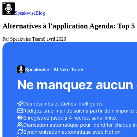
Speakwise
Blog
Alternatives à l'application Agenda: Top 5
Par
Speakwise Team
6 avril 2026
Speakwise - AI Note Taker
Ne manquez aucun d
Des résumés et tâches intelligents.
Rédigez un e-mail de suivi à partir de n'importe 
Enregistrez jusqu'à 4 heures, sans limite.
Diarisation automatique pour identifier chaque in
Synchronisation automatique avec Notion.