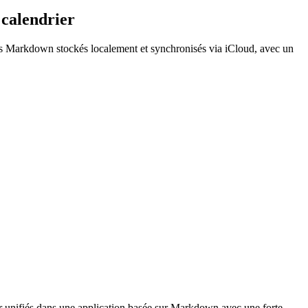
 calendrier
hiers Markdown stockés localement et synchronisés via iCloud, avec un
er unifiés dans une application basée sur Markdown avec une forte