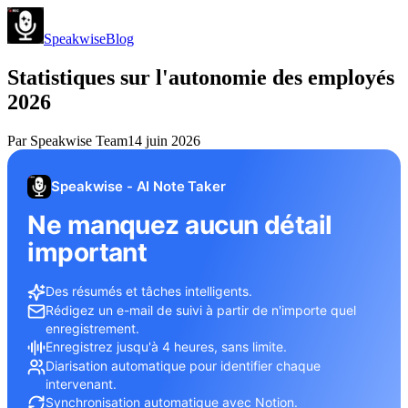
Speakwise
Blog
Statistiques sur l'autonomie des employés
2026
Par
Speakwise Team
14 juin 2026
Speakwise - AI Note Taker
Ne manquez aucun détail
important
Des résumés et tâches intelligents.
Rédigez un e-mail de suivi à partir de n'importe quel
enregistrement.
Enregistrez jusqu'à 4 heures, sans limite.
Diarisation automatique pour identifier chaque
intervenant.
Synchronisation automatique avec Notion.