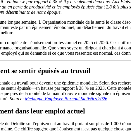
il—en hausse par rapport à 38 % il y a seulement deux ans. Aux États-
an en perte de productivité et les employés épuisés étant 2,8 fois plus 
vre déterminante de notre époque.
rès une longue semaine. L'Organisation mondiale de la santé le classe
se manifeste par un épuisement émotionnel, un détachement du travail et u
améliore.
leur complète de l'épuisement professionnel en 2025 et 2026. Ces chiffre
performance organisationnelle. Que vous soyez un dirigeant cherchant à co
n employé qui se demande si ce que vous ressentez est normal, ces donné
nt se sentir épuisés au travail
ntale au travail pour devenir une épidémie mondiale. Selon des recherche
se sentir épuisés—en hausse par rapport à 38 % en 2023. Cette montée 
orsque près de la moitié de la main-d'œuvre mondiale signale un épuiseme
cturé.
Source:
Meditopia Employee Burnout Statistics 2026
ement dans leur emploi actuel
te de Deloitte sur l'épuisement au travail portant sur plus de 1 000 ré
. Ce chiffre suggère que l'épuisement n'est pas quelque chose que les t