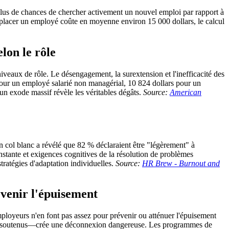
plus de chances de chercher activement un nouvel emploi par rapport à
emplacer un employé coûte en moyenne environ 15 000 dollars, le calcul
lon le rôle
veaux de rôle. Le désengagement, la surextension et l'inefficacité des
our un employé salarié non managérial, 10 824 dollars pour un
un exode massif révèle les véritables dégâts.
Source:
American
n col blanc a révélé que 82 % déclaraient être "légèrement" à
tante et exigences cognitives de la résolution de problèmes
tratégies d'adaptation individuelles.
Source:
HR Brew - Burnout and
évenir l'épuisement
mployeurs n'en font pas assez pour prévenir ou atténuer l'épuisement
t non soutenus—crée une déconnexion dangereuse. Les programmes de