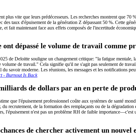
sent plus vite que leurs prédécesseurs. Les recherches montrent que 70 %
 des taux d'épuisement de la génération Z dépassant 50 %. Cette génér
e, et fait maintenant face aux effets composés de l'incertitude économiq
ive ont dépassé le volume de travail comme p
25 de Deloitte souligne un changement critique: "la fatigue mentale, la t
 volume de travail." Cela signifie qu'il ne s'agit pas seulement de trava
il du savoir moderne. Les réunions, les messages et les notifications peuv
 - Burnout Is Back
illiards de dollars par an en perte de prod
estime que l'épuisement professionnel coûte aux systèmes de santé mondia
er, du recrutement, de la formation des remplaçants ou de la dégradation d
nciers, l'épuisement n'est pas un problème RH de faible importance—c'est
de chances de chercher activement un nouvel