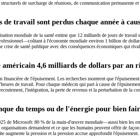
s structurels de surcharge de réunions, de communication permanente et d
 de travail sont perdus chaque année à cause
nisation mondiale de la santé estime que 12 milliards de jours de travai
fessionnel—coûtant à l'économie mondiale environ 1 billion de dollars 
une crise de santé publique avec des conséquences économiques qui riv
 américain 4,6 milliards de dollars par an 
ion financière de l'épuisement. Les recherches montrent que l'épuisement
heures de travail. Pour chaque médecin qui part à cause de l'épuisement,
crutement, l'intégration, la perte de revenus et la perturbation de la co
ue du temps ou de l'énergie pour bien fair
x 2025 de Microsoft: 80 % de la main-d'œuvre mondiale—aussi bien les 
les organisations demandent et ce que les humains peuvent offrir de faço
uite augmente la pression et la pression accrue approfondit l'épuisement.