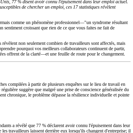
Unis, 77 % disent avoir connu l'épuisement dans leur emploi actuel.
susceptibles de chercher un emploi, ces 17 statistiques révèlent
 désormais comme un phénomène professionnel—"un syndrome résultant
n sentiment croissant que rien de ce que vous faites ne fait de
s révèlent non seulement combien de travailleurs sont affectés, mais
mprendre pourquoi vos meilleurs collaborateurs continuent de partir,
es offrent de la clarté—et une feuille de route pour le changement.
s compilées à partir de plusieurs enquêtes sur le lieu de travail en
régulière suggère que malgré une prise de conscience généralisée du
nt chronique, le problème dépasse la résilience individuelle et pointe
pondants a révélé que 77 % déclarent avoir connu l'épuisement dans leur
ravailleurs laissent derrière eux lorsqu'ils changent d'entreprise; il