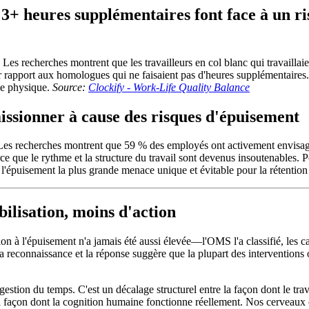
t 3+ heures supplémentaires font face à un 
 Les recherches montrent que les travailleurs en col blanc qui travaillai
 rapport aux homologues qui ne faisaient pas d'heures supplémentaires. C
ie physique.
Source:
Clockify - Work-Life Quality Balance
issionner à cause des risques d'épuisement
e. Les recherches montrent que 59 % des employés ont activement envisa
que le rythme et la structure du travail sont devenus insoutenables. Pou
 l'épuisement la plus grande menace unique et évitable pour la rétention
ilisation, moins d'action
tion à l'épuisement n'a jamais été aussi élevée—l'OMS l'a classifié, les 
a reconnaissance et la réponse suggère que la plupart des interventions o
 gestion du temps. C'est un décalage structurel entre la façon dont le
a façon dont la cognition humaine fonctionne réellement. Nos cerveaux o