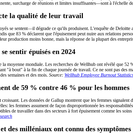
nte, surcharge de réunions et limites insuffisantes—sont à l'échelle de 
te la qualité de leur travail
és se sentent—il dégrade ce qu'ils produisent. L'enquête de Deloitte a
tandis que 83 % déclarent que l'épuisement peut nuire aux relations person
leur production moins bonne, mais la réponse de la plupart des entrepri
se sentir épuisés en 2024
 que la moyenne mondiale. Les recherches de Wellhub ont révélé que 52 %
t "à bout" à la fin de chaque journée de travail. Ce ne sont pas des 
 des semaines et des mois.
Source:
Wellhub Employee Burnout Statistic
ement de 59 % contre 46 % pour les hommes
el et croissant. Les données de Gallup montrent que les femmes signal
lles: les femmes assument de façon disproportionnée les responsabilités d
tibles de travailler dans des secteurs à fort épuisement comme les soins d
search
Z et des milléniaux ont connu des symptômes