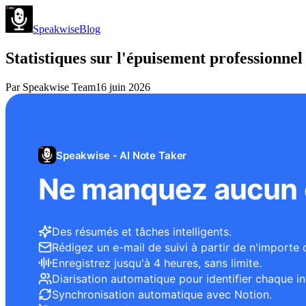
Speakwise
Blog
Statistiques sur l'épuisement professionnel
Par
Speakwise Team
16 juin 2026
Speakwise - AI Note Taker
Ne manquez aucun d
Des résumés et tâches intelligents.
Rédigez un e-mail de suivi à partir de n'importe 
Enregistrez jusqu'à 4 heures, sans limite.
Diarisation automatique pour identifier chaque in
Synchronisation automatique avec Notion.