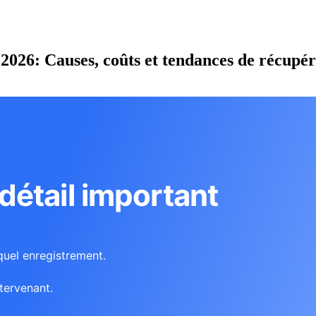
 2026: Causes, coûts et tendances de récupé
étail important
quel enregistrement.
tervenant.