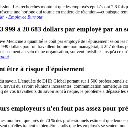
ission. Les recherches montrent que les employés épuisés ont 2,8 fois 
représente une horloge qui tourne en matière de rétention—et puisque r
lth - Employee Burnout
 999 à 20 683 dollars par employé par an se
ve Medicine a quantifié le coût par employé de l'épuisement selon les ni
9 dollars pour un travailleur horaire non managérial, 4 257 dollars p
ieusement au sein d'une organisation, souvent invisibles jusqu'à ce qu'
rnout
nt être à risque d'épuisement
s du savoir. L'enquête de DHR Global portant sur 1 500 professionnels e
 travail du savoir: réunions incessantes, communication numérique cons
de vos travailleurs du savoir sont à risque, le problème a dépassé les s
eurs employeurs n'en font pas assez pour pr
rches montrent que près de 70 % des professionnels estiment que leurs e
nsent qu'elles traitent le bien-être tandis que les employés se senten