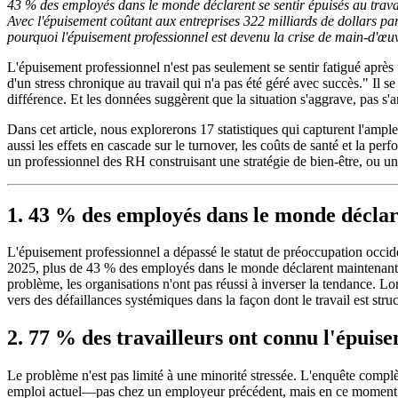
43 % des employés dans le monde déclarent se sentir épuisés au trava
Avec l'épuisement coûtant aux entreprises 322 milliards de dollars par 
pourquoi l'épuisement professionnel est devenu la crise de main-d'œu
L'épuisement professionnel n'est pas seulement se sentir fatigué ap
d'un stress chronique au travail qui n'a pas été géré avec succès." Il 
différence. Et les données suggèrent que la situation s'aggrave, pas s'
Dans cet article, nous explorerons 17 statistiques qui capturent l'amp
aussi les effets en cascade sur le turnover, les coûts de santé et la 
un professionnel des RH construisant une stratégie de bien-être, ou u
1. 43 % des employés dans le monde déclare
L'épuisement professionnel a dépassé le statut de préoccupation occide
2025, plus de 43 % des employés dans le monde déclarent maintenant 
problème, les organisations n'ont pas réussi à inverser la tendance. L
vers des défaillances systémiques dans la façon dont le travail est stru
2. 77 % des travailleurs ont connu l'épuis
Le problème n'est pas limité à une minorité stressée. L'enquête complè
emploi actuel—pas chez un employeur précédent, mais en ce moment même