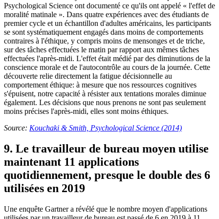
Psychological Science ont documenté ce qu'ils ont appelé « l'effet de
moralité matinale ». Dans quatre expériences avec des étudiants de
premier cycle et un échantillon d'adultes américains, les participants
se sont systématiquement engagés dans moins de comportements
contraires à l'éthique, y compris moins de mensonges et de triche,
sur des tâches effectuées le matin par rapport aux mêmes tâches
effectuées l'après-midi. L'effet était médié par des diminutions de la
conscience morale et de l'autocontrôle au cours de la journée. Cette
découverte relie directement la fatigue décisionnelle au
comportement éthique: à mesure que nos ressources cognitives
s'épuisent, notre capacité à résister aux tentations morales diminue
également. Les décisions que nous prenons ne sont pas seulement
moins précises l'après-midi, elles sont moins éthiques.
Source:
Kouchaki & Smith, Psychological Science (2014)
9. Le travailleur de bureau moyen utilise
maintenant 11 applications
quotidiennement, presque le double des 6
utilisées en 2019
Une enquête Gartner a révélé que le nombre moyen d'applications
utilisées par un travailleur de bureau est passé de 6 en 2019 à 11,