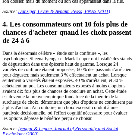
son dossier, mais du moment où son cas apparaissait dans la file.
Source:
Danziger, Levav & Avnaim-Pesso, PNAS (2011)
4. Les consommateurs ont 10 fois plus de
chances d'acheter quand les choix passent
de 24 à 6
Dans la désormais célèbre « étude sur la confiture », les
psychologues Sheena Iyengar et Mark Lepper ont installé des stands
de dégustation dans une épicerie haut de gamme. Lorsque 24
variétés de confiture étaient proposées, 60 % des passants s'arrêtaient
pour déguster, mais seulement 3 % effectuaient un achat. Lorsque
seulement 6 variétés étaient exposées, 40 % s'arrêtaient, et 30 %
achetaient un pot. Les consommateurs exposés à moins d'options
avaient dix fois plus de chances de conclure un achat. Cette étude
est devenue la preuve empirique fondatrice de la théorie de la
surcharge de choix, démontrant que plus d'options ne conduisent pas
à plus d'action. Au contraire, un choix excessif conduit à une
paralysie décisionnelle, où l'effort cognitif nécessaire pour évaluer
les options dépasse le bénéfice perçu de choisir.
Source:
Iyengar & Lepper, Journal of Personality and Social
Psychology (2000)