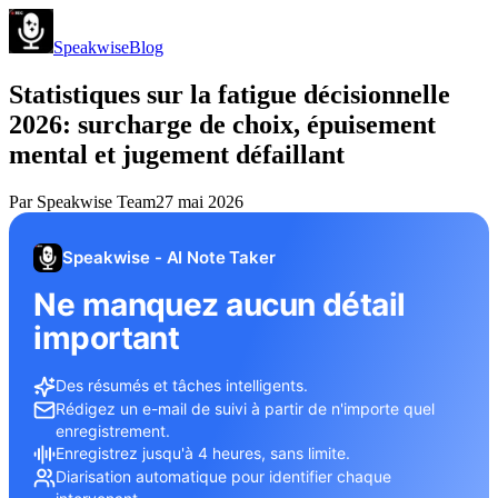
Speakwise
Blog
Statistiques sur la fatigue décisionnelle
2026: surcharge de choix, épuisement
mental et jugement défaillant
Par
Speakwise Team
27 mai 2026
Speakwise - AI Note Taker
Ne manquez aucun détail
important
Des résumés et tâches intelligents.
Rédigez un e-mail de suivi à partir de n'importe quel
enregistrement.
Enregistrez jusqu'à 4 heures, sans limite.
Diarisation automatique pour identifier chaque